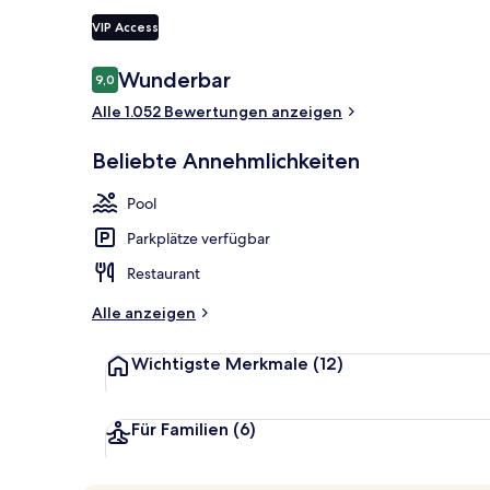
VIP Access
Abendessen
Bewertungen
Wunderbar
9,0
9,0 von 10.
Alle 1.052 Bewertungen anzeigen
Beliebte Annehmlichkeiten
Pool
Parkplätze verfügbar
Restaurant
Alle anzeigen
Wichtigste Merkmale
(12)
Für Familien
(6)