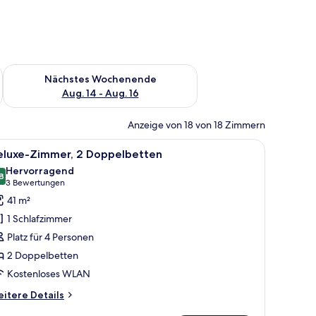
es Wochenende, Aug. 7 - Aug. 9.
Überprüfe die Verfügbarkeit für nächstes Wochenende, Aug. 1
Nächstes Wochenende
Aug. 14 - Aug. 16
Anzeige von 18 von 18 Zimmern
ster mit Vorhängen.
ei Betten, einem Sessel, einem runden Hocker, einer Lampe und Bildern an d
le
Ein Hotelzimmer mit Schreibtisch, zwei Bette
5
eluxe-Zimmer, 2 Doppelbetten
otos
Hervorragend
ür
8
8,8 von 10
(3
3 Bewertungen
eluxe-
Bewertungen)
41 m²
immer,
1 Schlafzimmer
 Doppelbetten
Platz für 4 Personen
nzeigen
2 Doppelbetten
Kostenloses WLAN
itere
itere Details
tails