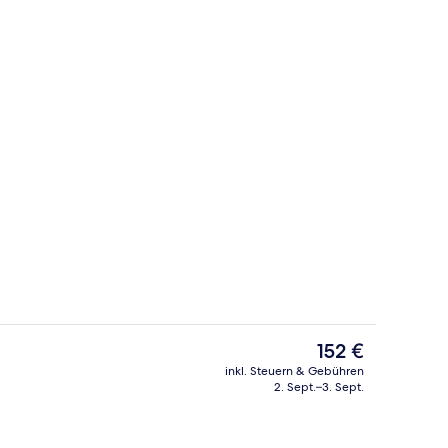
je nach Saison geöffnet), Cabañas (gegen Gebühr)
Abendessen
Der
152 €
aktuelle
inkl. Steuern & Gebühren
Preis
2. Sept.–3. Sept.
eich
Bar (in der Unterkunft)
beträgt
152 €.