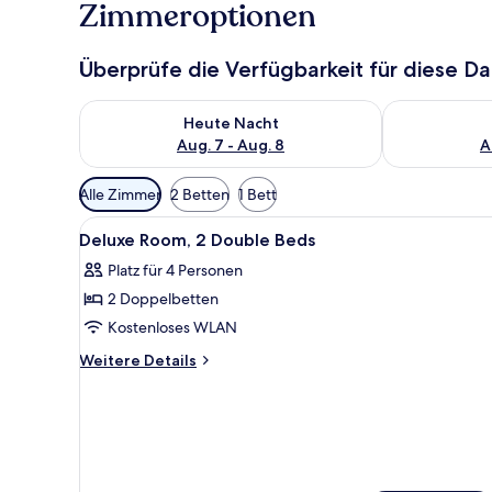
Zimmeroptionen
Überprüfe die Verfügbarkeit für diese D
Überprüfe die Verfügbarkeit für heute Nacht, Aug. 7
Überprüfe die
Heute Nacht
Aug. 7 - Aug. 8
A
Verfügbare
Alle Zimmer
2 Betten
1 Bett
Filter
Alle
Ein Hotelzimmer mit zwei Bett
für
11
Deluxe Room, 2 Double Beds
Fotos
Zimmer
Platz für 4 Personen
für
2 Doppelbetten
Deluxe
Room,
Kostenloses WLAN
2
Weitere
Weitere Details
Double
Details
für
Beds
Deluxe
anzeigen
Room,
2
Double