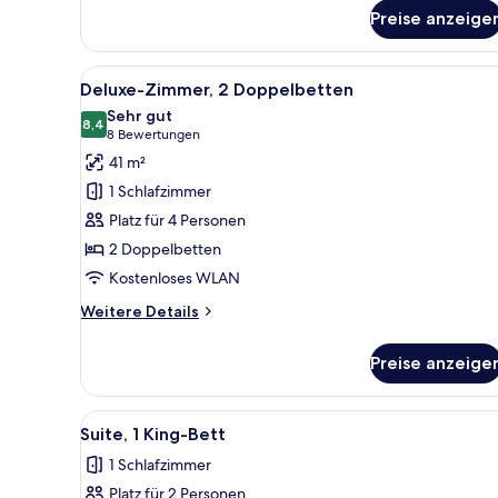
Beds
Preise anzeige
Alle
Ein Hotelzimmer mit einem groß
6
Deluxe-Zimmer, 2 Doppelbetten
Fotos
Sehr gut
für
8,4
8,4 von 10
(8
8 Bewertungen
Deluxe-
Bewertungen)
41 m²
Zimmer,
1 Schlafzimmer
2 Doppelbetten
Platz für 4 Personen
anzeigen
2 Doppelbetten
Kostenloses WLAN
Weitere
Weitere Details
Details
für
Preise anzeige
Deluxe-
Zimmer,
2 Doppelbetten
Alle
Ein Schlafzimmer mit einem gr
6
Suite, 1 King-Bett
Fotos
1 Schlafzimmer
für
Platz für 2 Personen