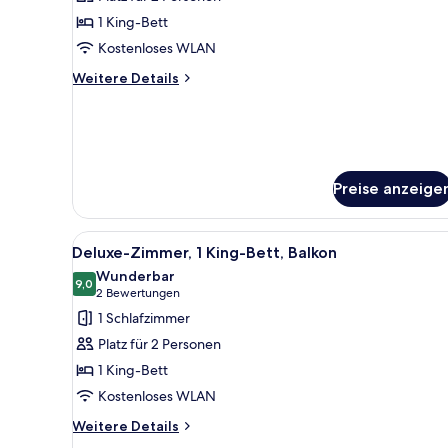
Suite,
1 King-
1 King-Bett
Bett
Kostenloses WLAN
anzeigen
Weitere
Weitere Details
Details
für
Suite,
1 King-
Bett
Preise anzeige
Alle
Ein modernes Hotelzimmer mit e
5
Deluxe-Zimmer, 1 King-Bett, Balkon
Fotos
Wunderbar
für
9,0
9,0 von 10
(2
2 Bewertungen
Deluxe-
Bewertungen)
1 Schlafzimmer
Zimmer,
Platz für 2 Personen
1 King-
1 King-Bett
Bett,
Kostenloses WLAN
Balkon
anzeigen
Weitere
Weitere Details
Details