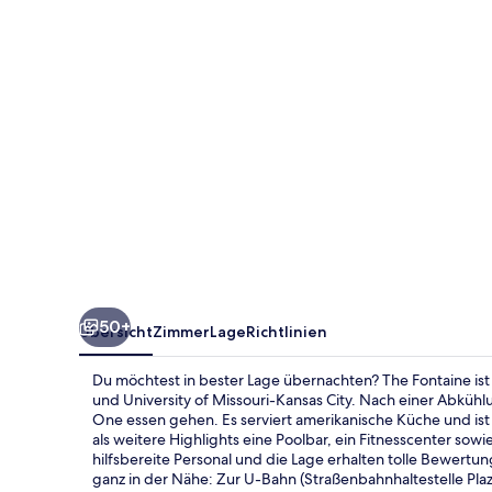
50+
Übersicht
Zimmer
Lage
Richtlinien
Du möchtest in bester Lage übernachten? The Fontaine ist
und University of Missouri-Kansas City. Nach einer Abkühl
One essen gehen. Es serviert amerikanische Küche und ist 
als weitere Highlights eine Poolbar, ein Fitnesscenter sow
hilfsbereite Personal und die Lage erhalten tolle Bewertu
ganz in der Nähe: Zur U-Bahn (Straßenbahnhaltestelle Plaz