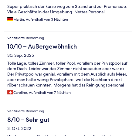
Super praktisch der kurze weg zum Strand und zur Promenade.
Viele Geschäfte in der Umgebung. Nettes Personal
Martin, Aufenthalt von 3 Nächten
Verifizierte Bewertung
10/10 – Außergewöhnlich
30. Sep. 2025
Tolle Lage, tolles Zimmer, toller Pool, vorallem der Privatpool auf
dem Dach. Leider war das Zimmer nicht so sauber aber war ok.
Der Privatpool war genial, vorallem mit dem Ausblick aufs Meer,
aber man hatte wenig Privatsphäre, weil die Nachbarn direkt
rüber schauen konnten. Morgens hat das Reinigungspersonal
die Dachterrasse mit dem Schlauch abgespritzt und dabei
Caroline, Aufenthalt von 7 Nächten
wurde ich beim Kaffee trinken auf dem Balkon darunter nass
(Frühaufsteher aufgepasst ;) ). Was fehlte waren ganz einfache
Haken für Handtücher/Badetücher.
Verifizierte Bewertung
8/10 – Sehr gut
3. Okt. 2022