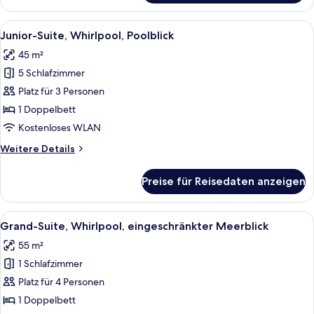
(3
Adults)
Alle
Ein Hotelzimmer mit Bett, Kissen, eine
13
Junior-Suite, Whirlpool, Poolblick
Fotos
45 m²
für
5 Schlafzimmer
Junior-
Suite,
Platz für 3 Personen
Whirlpool,
1 Doppelbett
Poolblick
Kostenloses WLAN
anzeigen
Weitere
Weitere Details
Details
für
Preise für Reisedaten anzeigen
Junior-
Suite,
Whirlpool,
Alle
Ein modernes Hotelzimmer mit einem g
19
Poolblick
Grand-Suite, Whirlpool, eingeschränkter Meerblick
Fotos
55 m²
für
1 Schlafzimmer
Grand-
Suite,
Platz für 4 Personen
Whirlpool,
1 Doppelbett