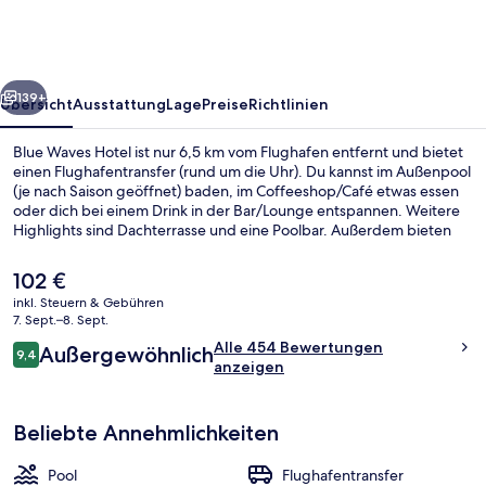
rück
Weiter
139+
Übersicht
Ausstattung
Lage
Preise
Richtlinien
Blue Waves Hotel ist nur 6,5 km vom Flughafen entfernt und bietet
einen Flughafentransfer (rund um die Uhr). Du kannst im Außenpool
(je nach Saison geöffnet) baden, im Coffeeshop/Café etwas essen
oder dich bei einem Drink in der Bar/Lounge entspannen. Weitere
Highlights sind Dachterrasse und eine Poolbar. Außerdem bieten
die Apartments tolle Annehmlichkeiten wie Bademäntel,
Hausschuhe sowie Pillowtop-Matratzen und hochwertige
Der
102 €
Bettwaren. Anderen Reisenden gefallen das hilfsbereite Personal
aktuelle
inkl. Steuern & Gebühren
und die Lage in Strandnähe sehr gut.
Preis
7. Sept.–8. Sept.
Bootsfahrten
beträgt
Bewertungen
Alle 454 Bewertungen
Außergewöhnlich
102 €.
9,4
9,4 von 10.
anzeigen
Beliebte Annehmlichkeiten
Pool
Flughafentransfer