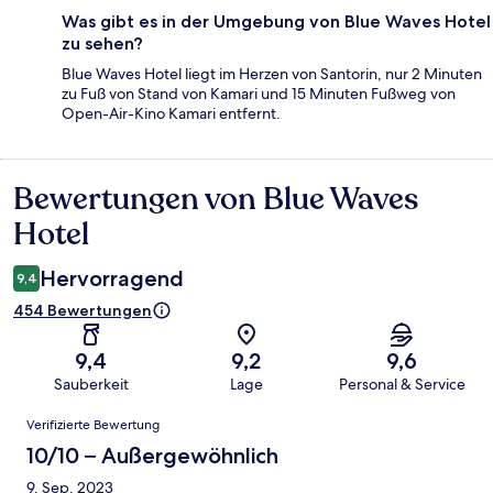
Was gibt es in der Umgebung von Blue Waves Hotel
zu sehen?
Blue Waves Hotel liegt im Herzen von Santorin, nur 2 Minuten
zu Fuß von Stand von Kamari und 15 Minuten Fußweg von
Open-Air-Kino Kamari entfernt.
Bewertungen von Blue Waves
Bewertungen
Hotel
Hervorragend
9,4
454 Bewertungen
9,4
9,2
9,6
Sauberkeit
Lage
Personal & Service
Bewertungen
Verifizierte Bewertung
10/10 – Außergewöhnlich
9. Sep. 2023