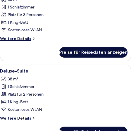
für
1 Schlafzimmer
Honeymoon-
Suite
Platz für 3 Personen
anzeigen
1 King-Bett
Kostenloses WLAN
Weitere
Weitere Details
Details
für
Preise für Reisedaten anzeigen
Honeymoon-
Suite
Alle
Ein Hotelzimmer mit einem Bett, eine
12
Deluxe-Suite
Fotos
38 m²
für
1 Schlafzimmer
Deluxe-
Suite
Platz für 2 Personen
anzeigen
1 King-Bett
Kostenloses WLAN
Weitere
Weitere Details
Details
für