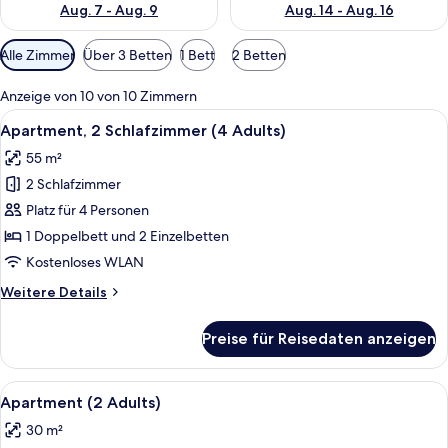
Aug. 7 - Aug. 9
Aug. 14 - Aug. 16
Verfügbare
Alle Zimmer
Über 3 Betten
1 Bett
2 Betten
Filter
für
Anzeige von 10 von 10 Zimmern
Zimmer
Alle
Ein modernes Schlafzimmer mit Bett, N
6
Apartment, 2 Schlafzimmer (4 Adults)
Fotos
55 m²
für
2 Schlafzimmer
Apartment,
2 Schlafzimmer
Platz für 4 Personen
(4
1 Doppelbett und 2 Einzelbetten
Adults)
Kostenloses WLAN
anzeigen
Weitere
Weitere Details
Details
für
Preise für Reisedaten anzeigen
Apartment,
2 Schlafzimmer
(4
Alle
Ein modernes Hotelzimmer mit Bett, Na
6
Adults)
Apartment (2 Adults)
Fotos
30 m²
für