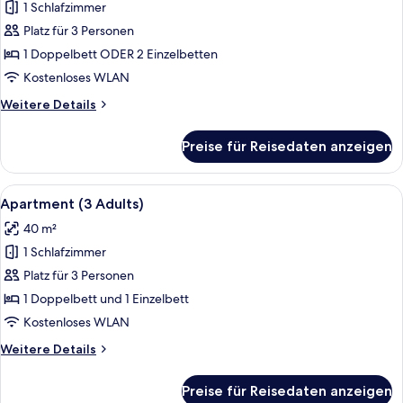
1 Schlafzimmer
Apartment
(2
Platz für 3 Personen
Adults)
1 Doppelbett ODER 2 Einzelbetten
anzeigen
Kostenloses WLAN
Weitere
Weitere Details
Details
für
Preise für Reisedaten anzeigen
Apartment
(2
Adults)
Alle
Ein Hotelzimmer mit zwei Betten, jewei
10
Apartment (3 Adults)
Fotos
40 m²
für
1 Schlafzimmer
Apartment
(3
Platz für 3 Personen
Adults)
1 Doppelbett und 1 Einzelbett
anzeigen
Kostenloses WLAN
Weitere
Weitere Details
Details
für
Preise für Reisedaten anzeigen
Apartment