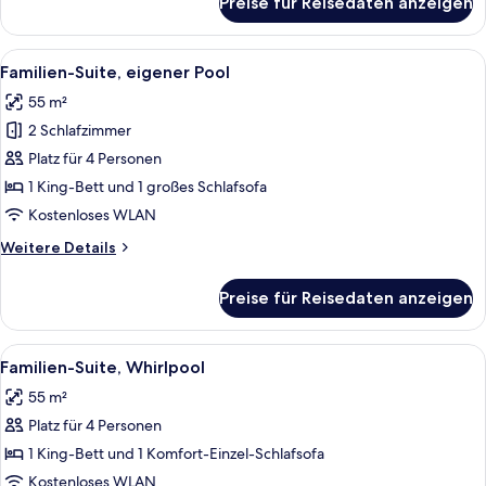
Preise für Reisedaten anzeigen
Deluxe-
Suite
Alle
Ein ordentlich bezogenes Bett mit wei
23
Familien-Suite, eigener Pool
Fotos
55 m²
für
2 Schlafzimmer
Familien-
Suite,
Platz für 4 Personen
eigener
1 King-Bett und 1 großes Schlafsofa
Pool
Kostenloses WLAN
anzeigen
Weitere
Weitere Details
Details
für
Preise für Reisedaten anzeigen
Familien-
Suite,
eigener
Alle
Ein Hotelzimmer mit Bett, Nachttisch,
13
Pool
Familien-Suite, Whirlpool
Fotos
55 m²
für
Platz für 4 Personen
Familien-
Suite,
1 King-Bett und 1 Komfort-Einzel-Schlafsofa
Whirlpool
Kostenloses WLAN