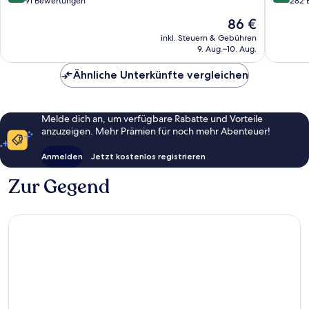
von
von
91 Bewertungen
282 
10,
10,
Der
86 €
Wunderbar,
Außerge
Preis
91
282
inkl. Steuern & Gebühren
beträgt
9. Aug.–10. Aug.
Bewertungen
Bewert
86 €
Ähnliche Unterkünfte vergleichen
Melde dich an, um verfügbare Rabatte und Vorteile
anzuzeigen. Mehr Prämien für noch mehr Abenteuer!
Anmelden
Jetzt kostenlos registrieren
Zur Gegend