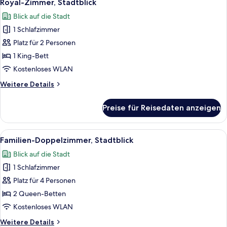
1
Royal-Zimmer, Stadtblick
Fotos
Blick auf die Stadt
für
1 Schlafzimmer
Royal-
Zimmer,
Platz für 2 Personen
Stadtblick
1 King-Bett
anzeigen
Kostenloses WLAN
Weitere
Weitere Details
Details
für
Preise für Reisedaten anzeigen
Royal-
Zimmer,
Stadtblick
Alle
Familien-Doppelzimmer, Stadtblick | 
1
Familien-Doppelzimmer, Stadtblick
Fotos
Blick auf die Stadt
für
1 Schlafzimmer
Familien-
Doppelzimmer,
Platz für 4 Personen
Stadtblick
2 Queen-Betten
anzeigen
Kostenloses WLAN
Weitere
Weitere Details