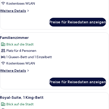
Kostenloses WLAN
Weitere
Weitere Details
Details
für
Preise für Reisedaten anzeigen
Deluxe-
Zweibettzimmer
Alle
Ein Doppelzimmer mit zwei Betten, ei
9
Familienzimmer
Fotos
Blick auf die Stadt
für
Platz für 4 Personen
Familienzimmer
anzeigen
1 Queen-Bett und 1 Einzelbett
Kostenloses WLAN
Weitere
Weitere Details
Details
für
Preise für Reisedaten anzeigen
Familienzimmer
Alle
Ein Hotelzimmer mit einem großen Bet
6
Royal-Suite, 1 King-Bett
Fotos
Blick auf die Stadt
für