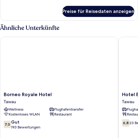
Details
für
Preise für Reisedaten anzeigen
Familien-
Doppelzimmer,
Stadtblick
Ähnliche Unterkünfte
Borneo Royale Hotel
Hotel E
Borneo
Hotel
Borneo Royale Hotel
Hotel 
Royale
Emas
Tawau
Tawau
Hotel
Tawau
Wellness
Flughafentransfer
Flugha
Tawau
Tawau
Kostenloses WLAN
Restaurant
Restau
7.0
6.8
Gut
6,8
23 B
7,0
von
von
193 Bewertungen
10,
10,