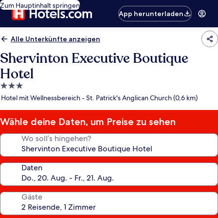
Zum Hauptinhalt springen
App herunterladen
Alle Unterkünfte anzeigen
Shervinton Executive Boutique
Hotel
3.0-
Sterne-
Hotel mit Wellnessbereich - St. Patrick's Anglican Church (0,6 km)
Unterkunft
Wähle deine Daten, um Preise zu sehen
Wo soll’s hingehen?
Daten
Gäste