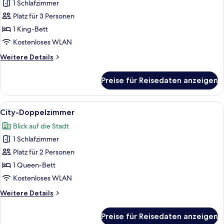
1 Schlafzimmer
Royal-
Suite,
Platz für 3 Personen
1 King-
1 King-Bett
Bett
Kostenloses WLAN
anzeigen
Weitere
Weitere Details
Details
für
Preise für Reisedaten anzeigen
Royal-
Suite,
1 King-
Alle
Ein Hotelzimmer mit einem großen Bet
7
Bett
City-Doppelzimmer
Fotos
Blick auf die Stadt
für
1 Schlafzimmer
City-
Doppelzimmer
Platz für 2 Personen
anzeigen
1 Queen-Bett
Kostenloses WLAN
Weitere
Weitere Details
Details
für
Preise für Reisedaten anzeigen
City-