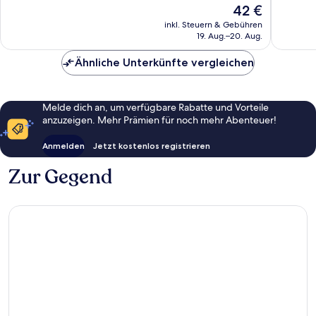
Gut,
23
Der
42 €
193
Bewert
Preis
inkl. Steuern & Gebühren
Bewertungen
beträgt
19. Aug.–20. Aug.
42 €
Ähnliche Unterkünfte vergleichen
Melde dich an, um verfügbare Rabatte und Vorteile
anzuzeigen. Mehr Prämien für noch mehr Abenteuer!
Anmelden
Jetzt kostenlos registrieren
Zur Gegend