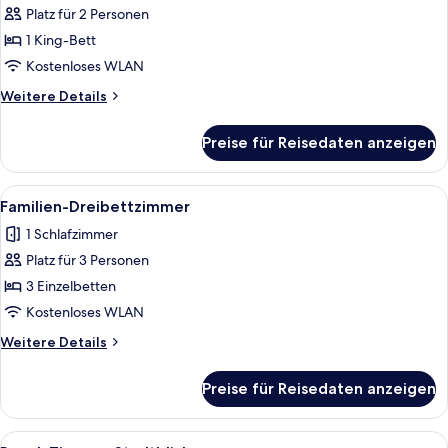
Platz für 2 Personen
City-
Zimmer
1 King-Bett
anzeigen
Kostenloses WLAN
Weitere
Weitere Details
Details
für
Preise für Reisedaten anzeigen
City-
Zimmer
Alle
Ein Hotelzimmer mit zwei Betten, eine
3
Familien-Dreibettzimmer
Fotos
1 Schlafzimmer
für
Platz für 3 Personen
Familien-
Dreibettzimmer
3 Einzelbetten
anzeigen
Kostenloses WLAN
Weitere
Weitere Details
Details
für
Preise für Reisedaten anzeigen
Familien-
Dreibettzimmer
Alle
Royal-Zimmer, Stadtblick | Schreibti