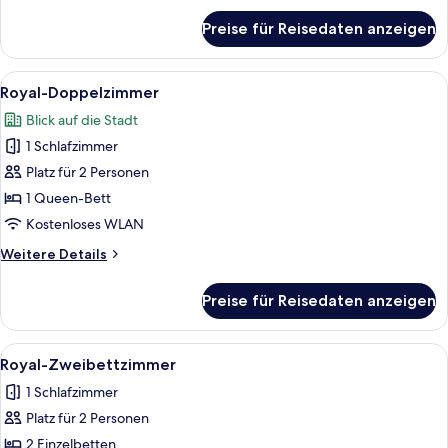
für
Preise für Reisedaten anzeigen
Superior-
Zweibettzimmer,
ohne
Alle
Ein Hotelzimmer mit einem Bett, zwei 
4
Fenster
Royal-Doppelzimmer
Fotos
Blick auf die Stadt
für
1 Schlafzimmer
Royal-
Doppelzimmer
Platz für 2 Personen
anzeigen
1 Queen-Bett
Kostenloses WLAN
Weitere
Weitere Details
Details
für
Preise für Reisedaten anzeigen
Royal-
Doppelzimmer
Alle
Ein Hotelzimmer mit Holztür, einem kl
1
Royal-Zweibettzimmer
Fotos
1 Schlafzimmer
für
Platz für 2 Personen
Royal-
Zweibettzimmer
2 Einzelbetten