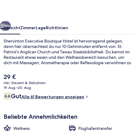
Hotel
rück
Weiter
91+
Übersicht
Zimmer
Lage
Richtlinien
Shervinton Executive Boutique Hotel ist hervorragend gelegen,
denn hier übernachtest du nur 10 Gehminuten entfernt von: St.
Patrick's Anglican Church und Tawau Staatsbibliothek. Du kannst im
Restaurant etwas essen und den Wellnessbereich besuchen, um
dich mit Massagen, Aromatherapie oder Reflexologie verwöhnen zu
lassen. Außerdem gibt es eine Loungebar and eine Sauna. Andere
Reisende loben den allgemeinen Zustand der Unterkunft.
Der
29 €
aktuelle
inkl. Steuern & Gebühren
Preis
19. Aug.–20. Aug.
Rezeption
beträgt
Bewertungen
Gut
6,6
Alle 61 Bewertungen anzeigen
29 €.
6,6 von 10.
Beliebte Annehmlichkeiten
Wellness
Flughafentransfer