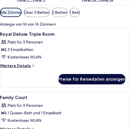
Verfügbare
Alle Zimmer
Über 3 Betten
2 Betten
1 Bett
Filter
für
Anzeige von 16 von 16 Zimmern
Zimmer
Alle
Schreibtisch, Verdunkelungsvorhänge
6
Royal Deluxe Triple Room
Fotos
Platz für 3 Personen
für
3 Einzelbetten
Royal
Deluxe
Kostenloses WLAN
Triple
Weitere
Weitere Details
Room
Details
für
anzeigen
Preise für Reisedaten anzeigen
Royal
Deluxe
Triple
Alle
Schreibtisch, Verdunkelungsvorhänge
4
Room
Family Court
Fotos
Platz für 3 Personen
für
1 Queen-Bett und 1 Einzelbett
Family
Court
Kostenloses WLAN
anzeigen
Weitere