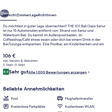
Sanur
rück
Weiter
81+
Übersicht
Zimmer
Lage
Richtlinien
Du möchtest in guter Lage übernachten? THE 1O1 Bali Oasis Sanur
ist nur 15 Autominuten entfernt von: Strand von Sanur und
Waterbom Bali. Du kannst im Außenpool baden, im
Coffeeshop/Café etwas essen oder dich bei einem Drink in der
Bar/Lounge entspannen. Eine Poolbar, ein Kinderbecken und ein
Shuttle zum Strand gehören ebenfalls zum Angebot. Anderen
Reisenden gefallen das hilfsbereite Personal und die Lage sehr gut.
Der
106 €
aktuelle
inkl. Steuern & Gebühren
Preis
2. Sept.–3. Sept.
Außenpool, geöffnet von 09:00 Uhr b
beträgt
Bewertungen
Sehr gut
8,4
Alle 1.000 Bewertungen anzeigen
106 €.
8,4 von 10.
Beliebte Annehmlichkeiten
Pool
Flughafentransfer
Kostenlose Parkplätze
Kostenloses WLAN