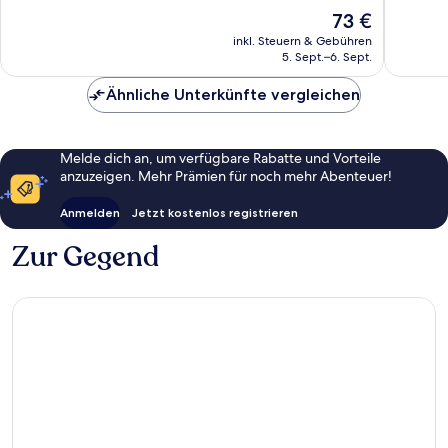
10,
10,
Der
73 €
Hervorragend,
Wunder
Preis
1.005
767
inkl. Steuern & Gebühren
beträgt
5. Sept.–6. Sept.
Bewertungen
Bewert
73 €
Ähnliche Unterkünfte vergleichen
Melde dich an, um verfügbare Rabatte und Vorteile
anzuzeigen. Mehr Prämien für noch mehr Abenteuer!
Anmelden
Jetzt kostenlos registrieren
Zur Gegend