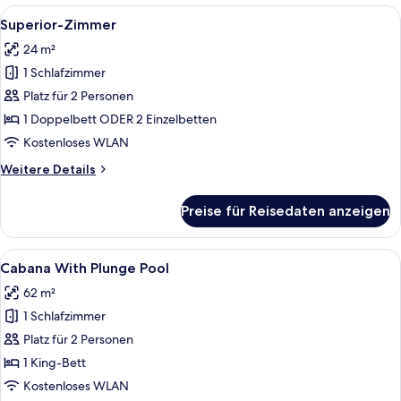
Room
Alle
Ein Hotelzimmer mit einem großen Bett
10
Superior-Zimmer
Fotos
24 m²
für
1 Schlafzimmer
Superior-
Zimmer
Platz für 2 Personen
anzeigen
1 Doppelbett ODER 2 Einzelbetten
Kostenloses WLAN
Weitere
Weitere Details
Details
für
Preise für Reisedaten anzeigen
Superior-
Zimmer
Alle
Ein Hotelzimmer mit einem großen Bett
13
Cabana With Plunge Pool
Fotos
62 m²
für
1 Schlafzimmer
Cabana
With
Platz für 2 Personen
Plunge
1 King-Bett
Pool
Kostenloses WLAN