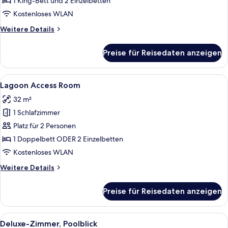
1 King-Bett und 2 Einzelbetten
Kostenloses WLAN
Weitere
Weitere Details
Details
für
Preise für Reisedaten anzeigen
Maisonette
Alle
Ein modernes Hotelzimmer mit einem g
10
Lagoon Access Room
Fotos
32 m²
für
1 Schlafzimmer
Lagoon
Access
Platz für 2 Personen
Room
1 Doppelbett ODER 2 Einzelbetten
anzeigen
Kostenloses WLAN
Weitere
Weitere Details
Details
für
Preise für Reisedaten anzeigen
Lagoon
Access
Room
Alle
Ein Hotelzimmer mit einem großen Bett
10
Deluxe-Zimmer, Poolblick