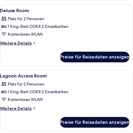
View
Alle
Zimmersafe, Schreibtisch, laptopgeeig
4
Room
Deluxe Room
Fotos
Platz für 2 Personen
für
1 King-Bett ODER 2 Einzelbetten
Deluxe
Room
Kostenloses WLAN
anzeigen
Weitere
Weitere Details
Details
für
Preise für Reisedaten anzeigen
Deluxe
Room
Alle
Dusche, kostenlose Toilettenartikel, 
3
Lagoon Access Room
Fotos
Platz für 2 Personen
für
1 King-Bett ODER 2 Einzelbetten
Lagoon
Access
Kostenloses WLAN
Room
Weitere
Weitere Details
anzeigen
Details
für
Preise für Reisedaten anzeigen
Lagoon
Access