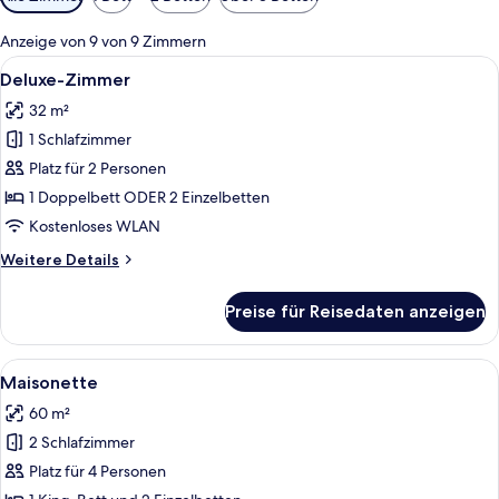
Filter
für
Anzeige von 9 von 9 Zimmern
Zimmer
Alle
Ein Hotelzimmer mit einem großen Bett
10
Deluxe-Zimmer
Fotos
32 m²
für
1 Schlafzimmer
Deluxe-
Zimmer
Platz für 2 Personen
anzeigen
1 Doppelbett ODER 2 Einzelbetten
Kostenloses WLAN
Weitere
Weitere Details
Details
für
Preise für Reisedaten anzeigen
Deluxe-
Zimmer
Alle
Ein Hotelzimmer mit einem großen Bett
11
Maisonette
Fotos
60 m²
für
2 Schlafzimmer
Maisonette
anzeigen
Platz für 4 Personen