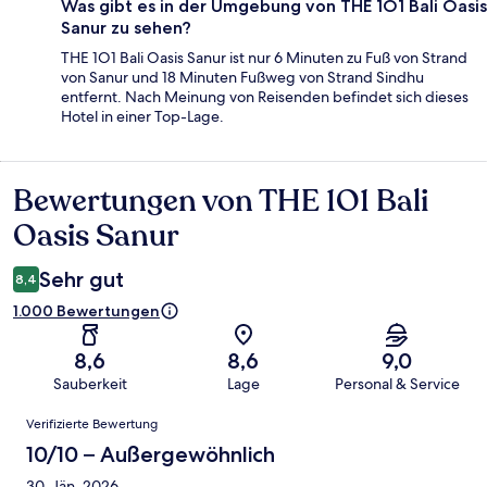
Was gibt es in der Umgebung von THE 1O1 Bali Oasis
Sanur zu sehen?
THE 1O1 Bali Oasis Sanur ist nur 6 Minuten zu Fuß von Strand
von Sanur und 18 Minuten Fußweg von Strand Sindhu
entfernt. Nach Meinung von Reisenden befindet sich dieses
Hotel in einer Top-Lage.
Bewertungen von THE 1O1 Bali
Bewertungen
Oasis Sanur
Sehr gut
8,4
1.000 Bewertungen
8,6
8,6
9,0
Sauberkeit
Lage
Personal & Service
Bewertungen
Verifizierte Bewertung
10/10 – Außergewöhnlich
30. Jän. 2026