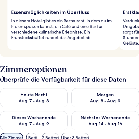
Essensmöglichkeiten im Überfluss
Erstkla
In diesem Hotel gibt es ein Restaurant, in dem du im
Verdunk
Freien speisen kannst, ein Café und eine Bar für
Umgebun
verschiedene kulinarische Erlebnisse. Ein
sorgt fü
Frühstücksbuffet rundet das Angebot ab.
Stunden
Gelüste
Zimmeroptionen
Überprüfe die Verfügbarkeit für diese Daten
Überprüfe die Verfügbarkeit für heute Nacht, Aug. 7 - Aug. 8.
Überprüfe die Verfügbarkeit f
Heute Nacht
Morgen
Aug. 7 - Aug. 8
Aug. 8 - Aug. 9
Überprüfe die Verfügbarkeit für dieses Wochenende, Aug. 7 - 
Überprüfe die Verfügbarkeit f
Dieses Wochenende
Nächstes Wochenende
Aug. 7 - Aug. 9
Aug. 14 - Aug. 16
Verfügbare
Alle Zimmer
1 Bett
2 Betten
Über 3 Betten