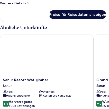
anzeigen
Weitere
Weitere Details
Details
für
Preise für Reisedaten anzeigen
Cabana
With
Plunge
Ähnliche Unterkünfte
Pool
Sanur Resort Watujimbar
Grand Pa
Sanur
Grand
Sanur Resort Watujimbar
Grand 
Resort
Palace
Sanur
Sanur
Watujimbar
Hotel
Pool
Wellness
Pool
Sanur
Sanur
Flughafentransfer
Kostenlose Parkplätze
Flugha
-
Bali
8.6
9.0
Hervorragend
Wun
8,6
9,0
Sanur
von
von
1.005 Bewertungen
767 