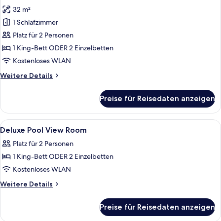
Fotos
32 m²
für
1 Schlafzimmer
Deluxe-
Zimmer,
Platz für 2 Personen
Poolblick
1 King-Bett ODER 2 Einzelbetten
anzeigen
Kostenloses WLAN
Weitere
Weitere Details
Details
für
Preise für Reisedaten anzeigen
Deluxe-
Zimmer,
Poolblick
Alle
Zimmersafe, Schreibtisch, laptopgeeig
7
Deluxe Pool View Room
Fotos
Platz für 2 Personen
für
1 King-Bett ODER 2 Einzelbetten
Deluxe
Pool
Kostenloses WLAN
View
Weitere
Weitere Details
Room
Details
für
anzeigen
Preise für Reisedaten anzeigen
Deluxe
Pool