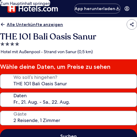
Zum Hauptinhalt springen
App herunterladen
Alle Unterkünfte anzeigen
THE 1O1 Bali Oasis Sanur
4.0-
Sterne-
Hotel mit Außenpool - Strand von Sanur (0,5 km)
Unterkunft
Wähle deine Daten, um Preise zu sehen
Wo soll’s hingehen?
Daten
Gäste
Suchen