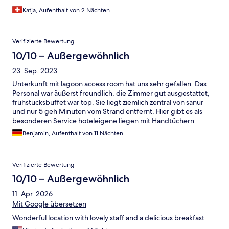
Katja, Aufenthalt von 2 Nächten
Verifizierte Bewertung
10/10 – Außergewöhnlich
23. Sep. 2023
Unterkunft mit lagoon access room hat uns sehr gefallen. Das
Personal war äußerst freundlich, die Zimmer gut ausgestattet,
frühstücksbuffet war top. Sie liegt ziemlich zentral von sanur
und nur 5 geh Minuten vom Strand entfernt. Hier gibt es als
besonderen Service hoteleigene liegen mit Handtüchern.
Lediglich die Zimmer sind sehr hellhörig was aber keinem
Benjamin, Aufenthalt von 11 Nächten
großen Problem ab 22 Uhr entsprach da die Mitarbeiter auf
Ruhe achten.
Verifizierte Bewertung
10/10 – Außergewöhnlich
11. Apr. 2026
Mit Google übersetzen
Wonderful location with lovely staff and a delicious breakfast.