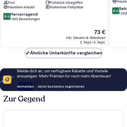
Hausti
Sheridan
Pool
Frühstück inbegriffen
Haustiere erlaubt
Kostenlose Parkplätze
Hotel
8.0
Seh
8,0
&
von
1.00
8.6
Hervorragend
8,6
Convention
10,
von
1.462 Bewertungen
Center
Sehr
10,
Sheridan
gut,
Hervorragend,
Der
73 €
1.008
1.462
Preis
inkl. Steuern & Gebühren
Bewert
Bewertungen
beträgt
2. Sept.–3. Sept.
73 €
Ähnliche Unterkünfte vergleichen
Melde dich an, um verfügbare Rabatte und Vorteile
anzuzeigen. Mehr Prämien für noch mehr Abenteuer!
Anmelden
Jetzt kostenlos registrieren
Zur Gegend