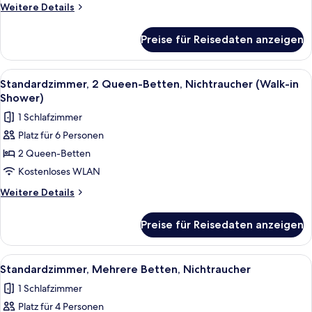
Nichtraucher
Weitere
Weitere Details
anzeigen
Details
für
Preise für Reisedaten anzeigen
Standardzimmer,
2 Queen-
Betten,
Alle
Ein Hotelzimmer mit einem großen Bett
4
Nichtraucher
Standardzimmer, 2 Queen-Betten, Nichtraucher (Walk-in
Fotos
Shower)
für
1 Schlafzimmer
Standardzimmer,
Platz für 6 Personen
2 Queen-
2 Queen-Betten
Betten,
Nichtraucher
Kostenloses WLAN
(Walk-
Weitere
Weitere Details
in
Details
für
Shower)
Preise für Reisedaten anzeigen
Standardzimmer,
anzeigen
2 Queen-
Betten,
Alle
Hochwertige Bettwaren, Verdunkelun
3
Nichtraucher
Standardzimmer, Mehrere Betten, Nichtraucher
Fotos
(Walk-
1 Schlafzimmer
in
für
Shower)
Platz für 4 Personen
Standardzimmer,