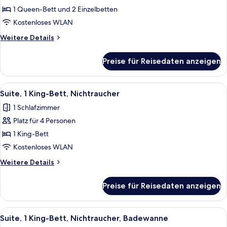
Mehrere
1 Queen-Bett und 2 Einzelbetten
Betten,
Kostenloses WLAN
Nichtraucher
Weitere
Weitere Details
anzeigen
Details
für
Preise für Reisedaten anzeigen
Standardzimmer,
Mehrere
Betten,
Alle
Ein gemütliches Schlafzimmer mit Bet
8
Nichtraucher
Suite, 1 King-Bett, Nichtraucher
Fotos
1 Schlafzimmer
für
Platz für 4 Personen
Suite,
1 King-
1 King-Bett
Bett,
Kostenloses WLAN
Nichtraucher
Weitere
Weitere Details
anzeigen
Details
für
Preise für Reisedaten anzeigen
Suite,
1 King-
Bett,
Alle
Ein Bett mit Metallgestell, zwei Nacht
8
Nichtraucher
Suite, 1 King-Bett, Nichtraucher, Badewanne
Fotos