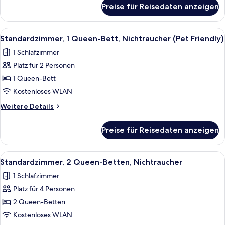
anzeigen
für
Preise für Reisedaten anzeigen
Standardzimmer,
1
Queen-
Alle
Hochwertige Bettwaren, Verdunkelun
4
Bett,
Standardzimmer, 1 Queen-Bett, Nichtraucher (Pet Friendly)
Fotos
Nichtraucher
1 Schlafzimmer
für
Platz für 2 Personen
Standardzimmer,
1
1 Queen-Bett
Queen-
Kostenloses WLAN
Bett,
Weitere
Weitere Details
Nichtraucher
Details
(Pet
für
Preise für Reisedaten anzeigen
Standardzimmer,
Friendly)
1
anzeigen
Queen-
Alle
Ein Zimmer mit zwei Betten, einem Ho
4
Bett,
Standardzimmer, 2 Queen-Betten, Nichtraucher
Fotos
Nichtraucher
1 Schlafzimmer
(Pet
für
Friendly)
Platz für 4 Personen
Standardzimmer,
2 Queen-
2 Queen-Betten
Betten,
Kostenloses WLAN