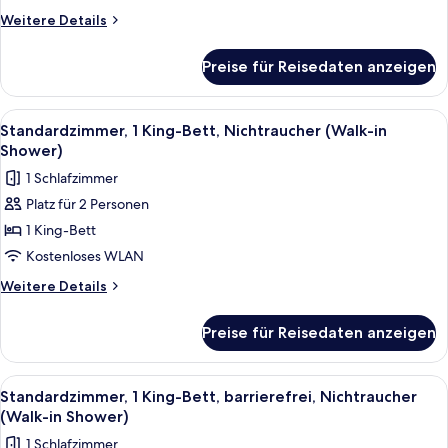
Nichtraucher
Weitere
Weitere Details
anzeigen
Details
für
Preise für Reisedaten anzeigen
Standardzimmer,
1 King-
Bett,
Alle
Ein gemütliches Zimmer mit einem Bet
4
Nichtraucher
Standardzimmer, 1 King-Bett, Nichtraucher (Walk-in
Fotos
Shower)
für
1 Schlafzimmer
Standardzimmer,
Platz für 2 Personen
1 King-
1 King-Bett
Bett,
Nichtraucher
Kostenloses WLAN
(Walk-
Weitere
Weitere Details
in
Details
für
Shower)
Preise für Reisedaten anzeigen
Standardzimmer,
anzeigen
1 King-
Bett,
Alle
Ein ordentlich bezogenes Bett mit ei
5
Nichtraucher
Standardzimmer, 1 King-Bett, barrierefrei, Nichtraucher
Fotos
(Walk-
(Walk-in Shower)
in
für
1 Schlafzimmer
Shower)