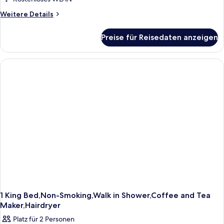
Weitere
Weitere Details
Details
für
Preise für Reisedaten anzeigen
Standard
Room,
Multiple
Beds,
Non
Smoking
1 King Bed,Non-Smoking,Walk in Shower,Coffee and Tea
Maker,Hairdryer
Platz für 2 Personen