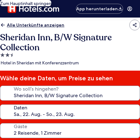
Zum Hauptinhalt springen
App herunterladen
Alle Unterkünfte anzeigen
Sheridan Inn, B/W Signature
Collection
2.5-
Sterne-
Hotel in Sheridan mit Konferenzzentrum
Unterkunft
Wähle deine Daten, um Preise zu sehen
Wo soll’s hingehen?
Daten
Gäste