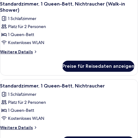
Alle
5
Nichtraucher
Standardzimmer, 1 Queen-Bett, Nichtraucher (Walk-in
Fotos
Shower)
für
1 Schlafzimmer
Standardzimmer,
Platz für 2 Personen
1
1 Queen-Bett
Queen-
Bett,
Kostenloses WLAN
Nichtraucher
Weitere
Weitere Details
(Walk-
Details
für
in
Preise für Reisedaten anzeigen
Standardzimmer,
Shower)
1
anzeigen
Queen-
Alle
Hochwertige Bettwaren, Verdunkelun
5
Bett,
Standardzimmer, 1 Queen-Bett, Nichtraucher
Fotos
Nichtraucher
1 Schlafzimmer
(Walk-
für
in
Platz für 2 Personen
Standardzimmer,
Shower)
1
1 Queen-Bett
Queen-
Kostenloses WLAN
Bett,
Weitere
Weitere Details
Nichtraucher
Details