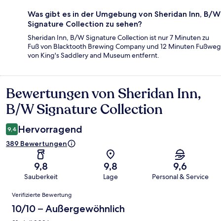
Was gibt es in der Umgebung von Sheridan Inn, B/W
Signature Collection zu sehen?
Sheridan Inn, B/W Signature Collection ist nur 7 Minuten zu
Fuß von Blacktooth Brewing Company und 12 Minuten Fußweg
von King's Saddlery and Museum entfernt.
Bewertungen von Sheridan Inn,
Bewertungen
B/W Signature Collection
Hervorragend
9,4
389 Bewertungen
9,8
9,8
9,6
Sauberkeit
Lage
Personal & Service
Bewertungen
Verifizierte Bewertung
10/10 – Außergewöhnlich