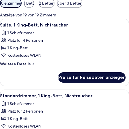
Verfügbare
Alle Zimmer
1 Bett
2 Betten
Über 3 Betten
Filter
für
Anzeige von 19 von 19 Zimmern
Zimmer
Alle
Ein Zimmer mit Holztür, einem roten 
4
Suite, 1 King-Bett, Nichtraucher
Fotos
1 Schlafzimmer
für
Platz für 4 Personen
Suite,
1 King-
1 King-Bett
Bett,
Kostenloses WLAN
Nichtraucher
Weitere
Weitere Details
anzeigen
Details
für
Preise für Reisedaten anzeigen
Suite,
1 King-
Bett,
Alle
Ein Schlafzimmer mit Backsteinwand, 
5
Nichtraucher
Standardzimmer, 1 King-Bett, Nichtraucher
Fotos
1 Schlafzimmer
für
Platz für 2 Personen
Standardzimmer,
1 King-
1 King-Bett
Bett,
Kostenloses WLAN