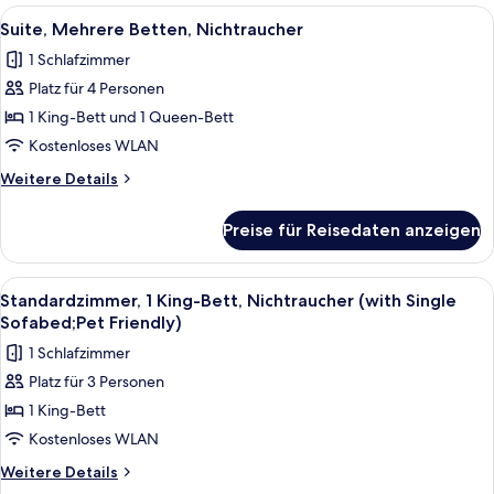
Betten,
Alle
Ein Bett mit bunter Decke, zwei Nach
5
Nichtraucher
Suite, Mehrere Betten, Nichtraucher
Fotos
1 Schlafzimmer
für
Platz für 4 Personen
Suite,
Mehrere
1 King-Bett und 1 Queen-Bett
Betten,
Kostenloses WLAN
Nichtraucher
Weitere
Weitere Details
anzeigen
Details
für
Preise für Reisedaten anzeigen
Suite,
Mehrere
Betten,
Alle
Ein Schlafzimmer mit einem Holz-Kopf
5
Nichtraucher
Standardzimmer, 1 King-Bett, Nichtraucher (with Single
Fotos
Sofabed;Pet Friendly)
für
1 Schlafzimmer
Standardzimmer,
Platz für 3 Personen
1 King-
1 King-Bett
Bett,
Nichtraucher
Kostenloses WLAN
(with
Weitere
Weitere Details
Single
Details