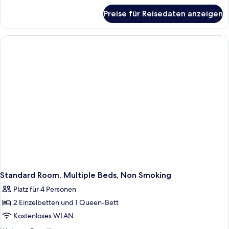
für
Sofabed;Pet
Preise für Reisedaten anzeigen
Standardzimmer,
Friendly)
1 King-
anzeigen
Bett,
Nichtraucher
(with
Single
Sofabed;Pet
Friendly)
Standard Room, Multiple Beds, Non Smoking
Platz für 4 Personen
2 Einzelbetten und 1 Queen-Bett
Kostenloses WLAN