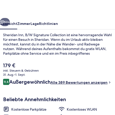
Signature
Collection
rück
Weiter
53+
Übersicht
Zimmer
Lage
Richtlinien
Sheridan Inn, B/W Signature Collection ist eine hervorragende Wahl
für einen Besuch in Sheridan. Wenn du im Urlaub aktiv bleiben
möchtest, kannst du in der Nähe die Wander- und Radwege
nutzen. Während deines Aufenthalts bekommst du gratis WLAN,
Parkplätze ohne Service und ein im Preis inbegriffenes
kontinentales Frühstück. Andere Reisende haben viel Gutes über
das hilfsbereite Personal zu berichten.
Der
179 €
aktuelle
inkl. Steuern & Gebühren
Preis
31. Aug.–1. Sept.
Außenbereich
beträgt
Bewertungen
Außergewöhnlich
9,4
Alle 389 Bewertungen anzeigen
179 €.
9,4 von 10.
Beliebte Annehmlichkeiten
Kostenlose Parkplätze
Kostenloses WLAN