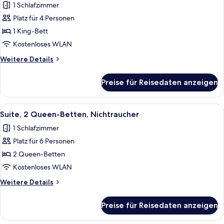
1 Schlafzimmer
für
Platz für 4 Personen
Suite,
1 King-
1 King-Bett
Bett,
Kostenloses WLAN
Nichtraucher,
Weitere
Weitere Details
Badewanne
Details
anzeigen
für
Preise für Reisedaten anzeigen
Suite,
1 King-
Bett,
Alle
Ein ordentlich bezogenes Bett mit ei
4
Nichtraucher,
Suite, 2 Queen-Betten, Nichtraucher
Fotos
Badewanne
1 Schlafzimmer
für
Platz für 6 Personen
Suite,
2 Queen-
2 Queen-Betten
Betten,
Kostenloses WLAN
Nichtraucher
Weitere
Weitere Details
anzeigen
Details
für
Preise für Reisedaten anzeigen
Suite,
2 Queen-