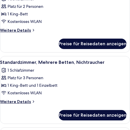
Standardzimmer,
Platz für 2 Personen
1 King-
1 King-Bett
Bett,
barrierefrei,
Kostenloses WLAN
Nichtraucher
Weitere
Weitere Details
(Walk-
Details
für
in
Preise für Reisedaten anzeigen
Standardzimmer,
Shower)
1 King-
anzeigen
Bett,
Alle
Ein ordentlich bezogenes Bett mit gem
3
barrierefrei,
Standardzimmer, Mehrere Betten, Nichtraucher
Fotos
Nichtraucher
1 Schlafzimmer
(Walk-
für
in
Platz für 3 Personen
Standardzimmer,
Shower)
Mehrere
1 King-Bett und 1 Einzelbett
Betten,
Kostenloses WLAN
Nichtraucher
Weitere
Weitere Details
anzeigen
Details
für
Preise für Reisedaten anzeigen
Standardzimmer,
Mehrere
Betten,
Ein Eckzimmer mit Bett, Sessel und ei