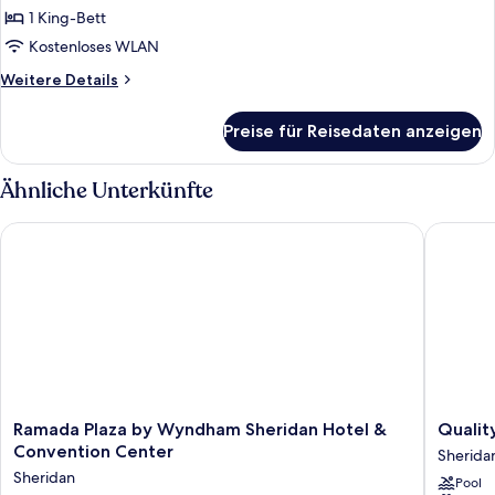
1 King-Bett
Kostenloses WLAN
Weitere
Weitere Details
Details
für
Preise für Reisedaten anzeigen
1
King
Bed,Non-
Ähnliche Unterkünfte
Smoking,Walk
in
Ramada Plaza by Wyndham Sheridan Hotel & Convention Cen
Quality 
Shower,Coffee
and
Tea
Maker,Hairdryer
Ramada
Quality
Ramada Plaza by Wyndham Sheridan Hotel &
Qualit
Plaza
Inn
Convention Center
Sherida
by
Sherida
Sheridan
Pool
Wyndham
Sherida