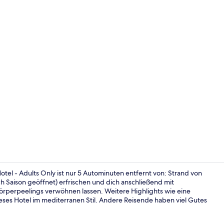
Tägliches in
tel - Adults Only ist nur 5 Autominuten entfernt von: Strand von
ch Saison geöffnet) erfrischen und dich anschließend mit
erpeelings verwöhnen lassen. Weitere Highlights wie eine
Außendetail
ses Hotel im mediterranen Stil. Andere Reisende haben viel Gutes