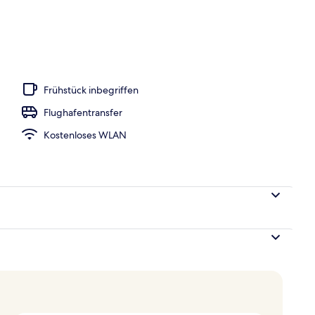
e nach Saison geöffnet), Cabañas (kostenlos), Sonnenschirme
Frühstück inbegriffen
Flughafentransfer
Kostenloses WLAN