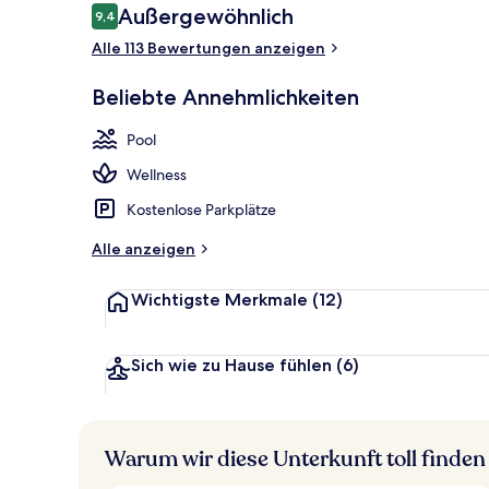
Bewertungen
Außergewöhnlich
9,4
9,4 von 10.
Alle 113 Bewertungen anzeigen
Außenpool (j
Beliebte Annehmlichkeiten
Pool
Wellness
Kostenlose Parkplätze
Alle anzeigen
Wichtigste Merkmale
(12)
Sich wie zu Hause fühlen
(6)
Warum wir diese Unterkunft toll finden