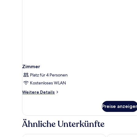
Zimmer
Platz für 4 Personen
Kostenloses WLAN
Weitere
Weitere Details
Details
für
Preise anzeige
Zimmer
Ähnliche Unterkünfte
Antoperla Luxury Hotel & Spa
Anastasia Pri