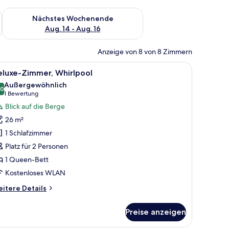
es Wochenende, Aug. 7 - Aug. 9.
Überprüfe die Verfügbarkeit für nächstes Wochenende, Aug. 1
Nächstes Wochenende
Aug. 14 - Aug. 16
Anzeige von 8 von 8 Zimmern
großen Bett, einem Nachttisch, einem Schreibtisch und einem eingebauten 
le
Ein Schlafzimmer mit Bett, Schreibtisch, Stuhl
5
eluxe-Zimmer, Whirlpool
otos
Außergewöhnlich
ür
,0
10,0 von 10
(1
1 Bewertung
eluxe-
Bewertung)
Blick auf die Berge
immer,
26 m²
hirlpool
1 Schlafzimmer
nzeigen
Platz für 2 Personen
1 Queen-Bett
Kostenloses WLAN
itere
itere Details
tails
r
Preise anzeigen
luxe-
mmer,