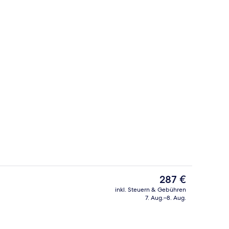
begriffenes Frühstücksbuffet
Superior-Zimmer | Bettwäsche aus äg
Der
287 €
aktuelle
inkl. Steuern & Gebühren
Preis
7. Aug.–8. Aug.
s
Außenbereich
beträgt
287 €.