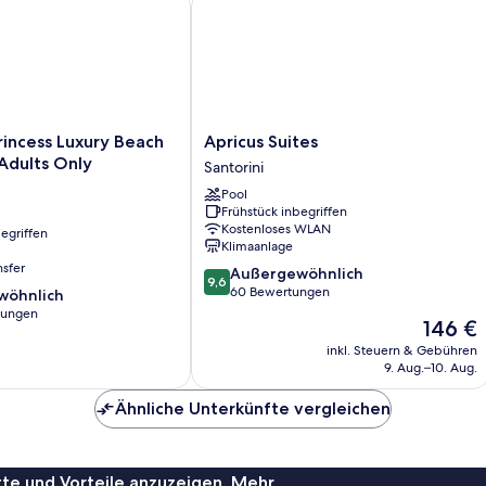
Apricus
rincess Luxury Beach
Apricus Suites
Suites
Adults Only
Santorini
Santorini
Pool
Frühstück inbegriffen
Kostenloses WLAN
egriffen
Klimaanlage
nsfer
9.6
Außergewöhnlich
9,6
von
60 Bewertungen
wöhnlich
10,
tungen
Der
146 €
Außergewöhnlich,
Preis
60
inkl. Steuern & Gebühren
ich,
beträgt
9. Aug.–10. Aug.
Bewertungen
146 €
Ähnliche Unterkünfte vergleichen
te und Vorteile anzuzeigen. Mehr