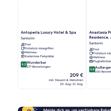
Antoperla
Anastasia
Antoperla Luxury Hotel & Spa
Anastasia P
Luxury
Princess
Residence, 
Santorini
Hotel
Luxury
Santorini
Pool
&
Beach
Frühstück inbegriffen
Spa
Residence,
Pool
Wellness
Frühstück inb
Santorini
Adults
Kostenlose Parkplätze
Wellness
Only
Flughafentra
9.2
Wunderbar
Santorini
9,2
von
277 Bewertungen
9.8
Außerge
9,8
10,
von
230 Bewer
Der
209 €
Wunderbar,
10,
Preis
277
inkl. Steuern & Gebühren
Außergewöhnl
beträgt
20. Aug.–21. Aug.
Bewertungen
230
209 €
Bewertungen
Melde dich an, um verfügbare Rabat