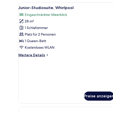
Alle
Ein modernes Badezimmer mit
6
Junior-Studiosuite, Whirlpool
Fotos
Eingeschränkter Meerblick
für
28 m²
Junior-
Studiosuite,
1 Schlafzimmer
Whirlpool
Platz für 2 Personen
anzeigen
1 Queen-Bett
Kostenloses WLAN
Weitere
Weitere Details
Details
für
Junior-
Studiosuite,
Whirlpool
Preise anzeige