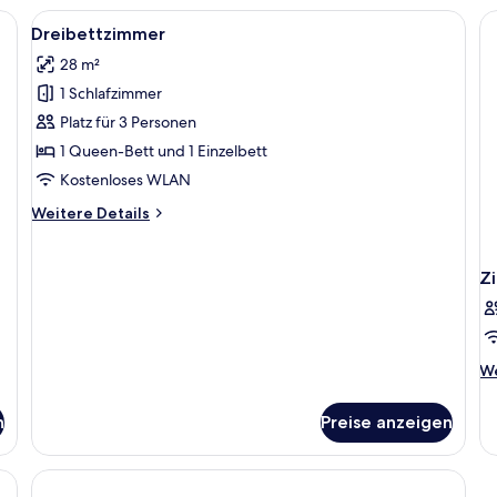
Wh
 Marmorplatte, Waschbecken und Spiegel.
Alle
Ein Schlafzimmer mit einem Bett, eine
6
Dreibettzimmer
Fotos
28 m²
für
1 Schlafzimmer
Dreibettzimmer
anzeigen
Platz für 3 Personen
1 Queen-Bett und 1 Einzelbett
Kostenloses WLAN
Weitere
Weitere Details
Details
für
Dreibettzimmer
Z
We
We
De
fü
n
Preise anzeigen
Z