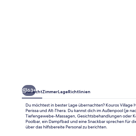
Adults
Only
63+
Übersicht
Zimmer
Lage
Richtlinien
Du möchtest in bester Lage übernachten? Kouros Village Ho
Perissa und Alt-Thera. Du kannst dich im Außenpool (je na
Tiefengewebe-Massagen, Gesichtsbehandlungen oder Körp
Poolbar, ein Dampfbad und eine Snackbar sprechen für die
über das hilfsbereite Personal zu berichten.