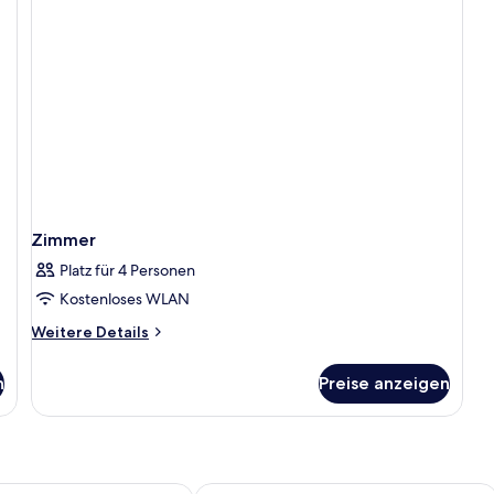
Zimmer
Platz für 4 Personen
Kostenloses WLAN
Weitere
Weitere Details
Details
für
n
Preise anzeigen
Zimmer
ncess Luxury Beach Residence, Adults Only
Apricus Suites