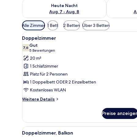
Überprüfe die Verfügbarkeit für heute Nacht, Aug. 7
Überprüfe die
Heute Nacht
Aug. 7 - Aug. 8
A
Verfügbare
Alle Zimmer
1 Bett
2 Betten
Über 3 Betten
Filter
Alle
Ein Hotelzimmer mit Bett, Nacht
für
9
Doppelzimmer
Fotos
Zimmer
Gut
für
7,6
7,6 von 10
(5
5 Bewertungen
Doppelzimmer
Bewertungen)
20 m²
anzeigen
1 Schlafzimmer
Platz für 2 Personen
1 Doppelbett ODER 2 Einzelbetten
Kostenloses WLAN
Weitere
Weitere Details
Details
für
Preise anzeige
Doppelzimmer
Alle
Ein Balkon mit Tisch und Stüh
8
Doppelzimmer, Balkon
Fotos