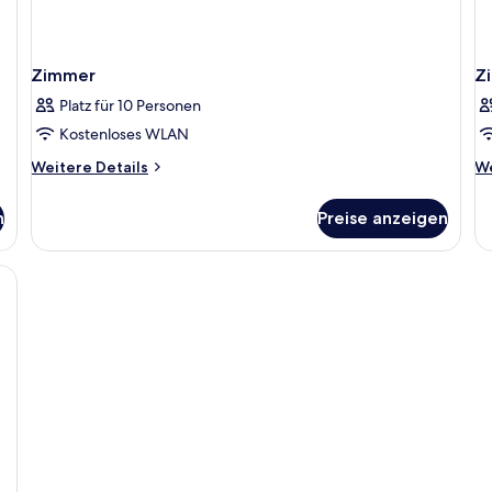
Zimmer
Z
Platz für 10 Personen
Kostenloses WLAN
Weitere
We
Weitere Details
We
Details
De
für
fü
n
Preise anzeigen
Zimmer
Z