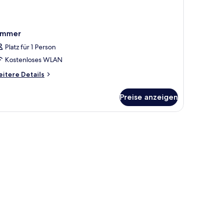
immer
Platz für 1 Person
Kostenloses WLAN
itere
itere Details
tails
r
Preise anzeigen
immer