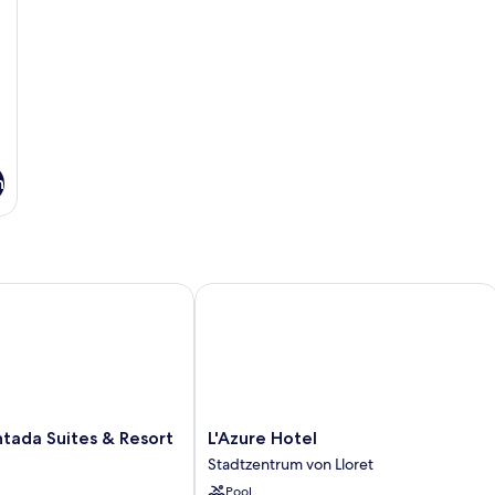
n
da Suites & Resort
L'Azure Hotel
L'Azure
tada Suites & Resort
L'Azure Hotel
Hotel
Stadtzentrum von Lloret
Stadtzentrum
Pool
von