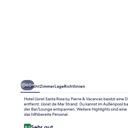
by
Pierre
&
Vacances
60+
Übersicht
Zimmer
Lage
Richtlinien
Hotel Lloret Santa Rosa by Pierre & Vacances besitzt eine
entfernt: Lloret de Mar Strand. Du kannst im Außenpool b
der Bar/Lounge entspannen. Weitere Highlights sind eine 
das hilfsbereite Personal.
Bewertungen
Sehr gut
8,2