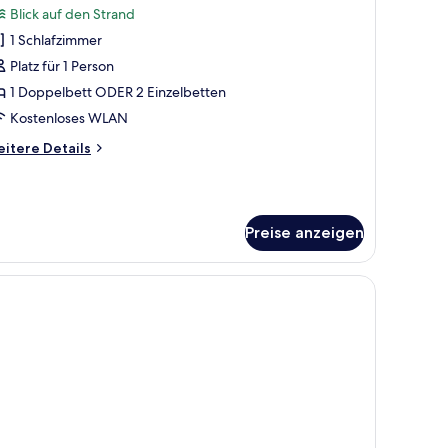
Blick auf den Strand
ür
1 Schlafzimmer
oppelzimmer
ur
Platz für 1 Person
inzelnutzung
1 Doppelbett ODER 2 Einzelbetten
nzeigen
Kostenloses WLAN
itere
itere Details
tails
r
ppelzimmer
r
Preise anzeigen
nzelnutzung