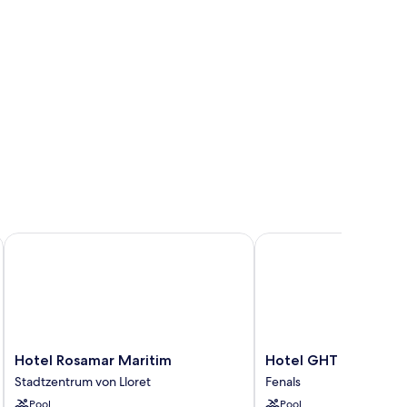
Hotel Rosamar Maritim
Hotel GHT Aquarium &
Hotel
Hotel
Hotel Rosamar Maritim
Hotel GHT Aquarium
Rosamar
GHT
Stadtzentrum von Lloret
Fenals
Maritim
Aquarium
Pool
Pool
Stadtzentrum
&