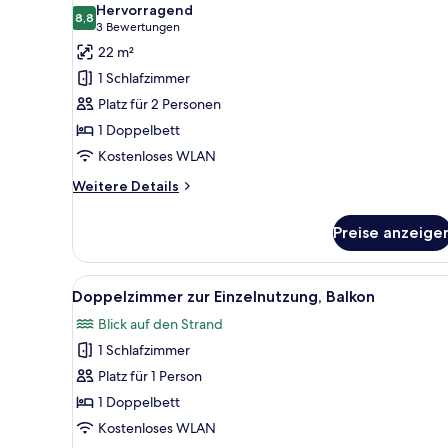
Hervorragend
für
8,8
8,8 von 10
(3
3 Bewertungen
Doppelzimmer,
Bewertungen)
22 m²
Balkon
1 Schlafzimmer
anzeigen
Platz für 2 Personen
1 Doppelbett
Kostenloses WLAN
Weitere
Weitere Details
Details
für
Preise anzeige
Doppelzimmer,
Balkon
Alle
Ein Balkon mit Tisch und Stüh
9
Doppelzimmer zur Einzelnutzung, Balkon
Fotos
Blick auf den Strand
für
1 Schlafzimmer
Doppelzimmer
zur
Platz für 1 Person
Einzelnutzung,
1 Doppelbett
Balkon
Kostenloses WLAN
anzeigen