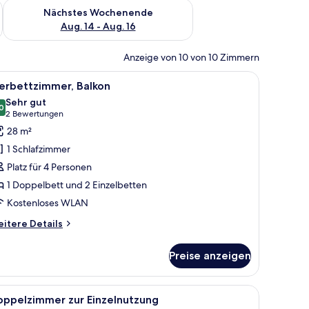
es Wochenende, Aug. 7 - Aug. 9.
Überprüfe die Verfügbarkeit für nächstes Wochenende, Aug. 1
Nächstes Wochenende
Aug. 14 - Aug. 16
Anzeige von 10 von 10 Zimmern
, Wandfernseher und Fenster mit Blick auf Gebäude.
le
Ein Hotelzimmer mit zwei Betten, einem Schr
6
erbettzimmer, Balkon
otos
Sehr gut
ür
0
8,0 von 10
(2
2 Bewertungen
ierbettzimmer,
Bewertungen)
28 m²
alkon
1 Schlafzimmer
nzeigen
Platz für 4 Personen
1 Doppelbett und 2 Einzelbetten
Kostenloses WLAN
itere
itere Details
tails
r
Preise anzeigen
erbettzimmer,
lkon
Bett, einem weißen Stuhl, einem Nachttisch und einem kleinen Tisch mit ei
le
Ein Hotelzimmer mit Bett, Nachttisch, Stuhl, S
8
oppelzimmer zur Einzelnutzung
otos