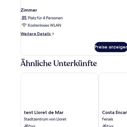
Zimmer
Platz für 4 Personen
Kostenloses WLAN
Weitere
Weitere Details
Details
für
Preise anzeige
Zimmer
Ähnliche Unterkünfte
tent Lloret de Mar
Costa Encanta
tent
Costa
tent Lloret de Mar
Costa Encan
Lloret
Encantada
Stadtzentrum von Lloret
Fenals
de
Suites
Pool
Pool
Mar
&