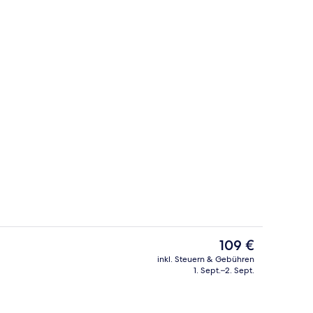
Doppelzimmer zur Einzelnutzung | A
Der
109 €
aktuelle
inkl. Steuern & Gebühren
Preis
1. Sept.–2. Sept.
Außenpool, Pool auf dem Dach, Sonne
beträgt
109 €.