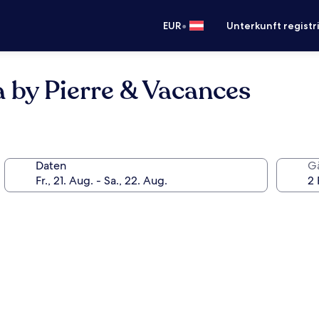
•
EUR
Unterkunft registr
a by Pierre & Vacances
Daten
G