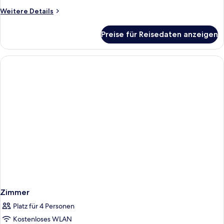
Weitere
Weitere Details
Details
für
Preise für Reisedaten anzeigen
Zimmer
Zimmer
Platz für 4 Personen
Kostenloses WLAN