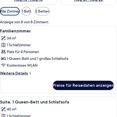
Verfügbare
Alle Zimmer
1 Bett
2 Betten
Filter
für
Anzeige von 8 von 8 Zimmern
Zimmer
Alle
Ein Hotelzimmer mit zwei Betten, eine
4
Familienzimmer
Fotos
34 m²
für
1 Schlafzimmer
Familienzimmer
anzeigen
Platz für 4 Personen
1 Queen-Bett und 1 großes Schlafsofa
Kostenloses WLAN
Weitere
Weitere Details
Details
für
Preise für Reisedaten anzeigen
Familienzimmer
Alle
Ein Hotelzimmer mit einem großen Be
4
Suite, 1 Queen-Bett und Schlafsofa
Fotos
40 m²
für
1 Schlafzimmer