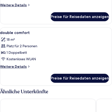
Weitere
Weitere Details
Details
für
Preise für Reisedaten anzeigen
Zimmer
Alle
Zimmersafe, Schreibtisch, Verdunkelun
4
double comfort
Fotos
18 m²
für
Platz für 2 Personen
double
comfort
1 Doppelbett
anzeigen
Kostenloses WLAN
Weitere
Weitere Details
Details
für
Preise für Reisedaten anzeigen
double
comfort
Ähnliche Unterkünfte
Hotel Wien-Schönbrunn
Hampton 