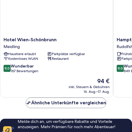
Hotel
Hampto
Hotel Wien-Schönbrunn
Hampto
Wien-
By
Meidling
Rudolfs
Schönbrunn
Hilton
Haustiere erlaubt
Parkplätze verfügbar
Frühst
Meidling
Vienna
Kostenloses WLAN
Restaurant
Parkpl
City
West
9.0
9.0
Wunderbar
Wun
9,0
9,0
Rudolfs
von
von
767 Bewertungen
849 
Fünfhau
10,
10,
Der
94 €
Wunderbar,
Wunder
Preis
767
849
inkl. Steuern & Gebühren
beträgt
16. Aug.–17. Aug.
Bewertungen
Bewert
94 €
Ähnliche Unterkünfte vergleichen
Melde dich an, um verfügbare Rabatte und Vorteile
anzuzeigen. Mehr Prämien für noch mehr Abenteuer!