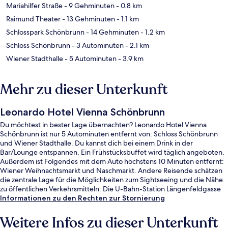
Mariahilfer Straße
- 9 Gehminuten
- 0.8 km
Raimund Theater
- 13 Gehminuten
- 1.1 km
Schlosspark Schönbrunn
- 14 Gehminuten
- 1.2 km
Schloss Schönbrunn
- 3 Autominuten
- 2.1 km
Wiener Stadthalle
- 5 Autominuten
- 3.9 km
Mehr zu dieser Unterkunft
Leonardo Hotel Vienna Schönbrunn
Du möchtest in bester Lage übernachten? Leonardo Hotel Vienna
Schönbrunn ist nur 5 Autominuten entfernt von: Schloss Schönbrunn
und Wiener Stadthalle. Du kannst dich bei einem Drink in der
Bar/Lounge entspannen. Ein Frühstücksbuffet wird täglich angeboten.
Außerdem ist Folgendes mit dem Auto höchstens 10 Minuten entfernt:
Wiener Weihnachtsmarkt und Naschmarkt. Andere Reisende schätzen
die zentrale Lage für die Möglichkeiten zum Sightseeing und die Nähe
zu öffentlichen Verkehrsmitteln: Die U-Bahn-Station Längenfeldgasse
ist 2 Gehminuten und die U-Bahn-Station Meidling Hauptstraße ist 5
Informationen zu den Rechten zur Stornierung
Gehminuten entfernt.
Weitere Infos zu dieser Unterkunft