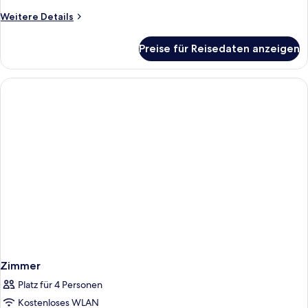
Weitere
Weitere Details
Details
für
Preise für Reisedaten anzeigen
Superior-
Doppelzimmer
Zimmer
Platz für 4 Personen
Kostenloses WLAN