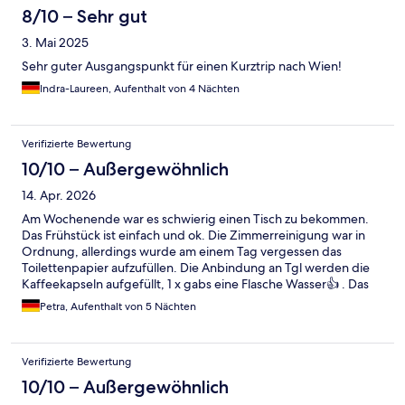
8/10 – Sehr gut
3. Mai 2025
Sehr guter Ausgangspunkt für einen Kurztrip nach Wien!
Indra-Laureen, Aufenthalt von 4 Nächten
Verifizierte Bewertung
10/10 – Außergewöhnlich
14. Apr. 2026
Am Wochenende war es schwierig einen Tisch zu bekommen.
Das Frühstück ist einfach und ok. Die Zimmerreinigung war in
Ordnung, allerdings wurde am einem Tag vergessen das
Toilettenpapier aufzufüllen. Die Anbindung an Tgl werden die
Kaffeekapseln aufgefüllt, 1 x gabs eine Flasche Wasser👍 . Das
Personal ist super. Die U Bahn ist direkt vorm Haus. Anbindung
Petra, Aufenthalt von 5 Nächten
somit hervorragend 👍👍👍👍👍.
Verifizierte Bewertung
10/10 – Außergewöhnlich