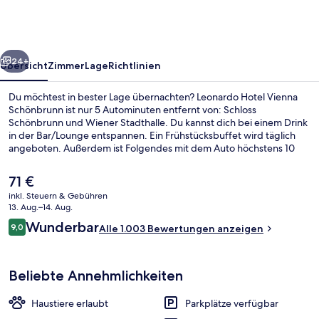
Schönbrunn
rück
Weiter
24+
Übersicht
Zimmer
Lage
Richtlinien
Du möchtest in bester Lage übernachten? Leonardo Hotel Vienna
Schönbrunn ist nur 5 Autominuten entfernt von: Schloss
Schönbrunn und Wiener Stadthalle. Du kannst dich bei einem Drink
in der Bar/Lounge entspannen. Ein Frühstücksbuffet wird täglich
angeboten. Außerdem ist Folgendes mit dem Auto höchstens 10
Minuten entfernt: Wiener Weihnachtsmarkt und Naschmarkt.
Andere Reisende schätzen die zentrale Lage für die Möglichkeiten
Der
71 €
zum Sightseeing und die Nähe zu öffentlichen Verkehrsmitteln: Die
aktuelle
inkl. Steuern & Gebühren
U-Bahn-Station Längenfeldgasse ist 2 Gehminuten und die U-
Preis
13. Aug.–14. Aug.
Bahn-Station Meidling Hauptstraße ist 5 Gehminuten entfernt.
Lobby
beträgt
Bewertungen
Wunderbar
9,0
Alle 1.003 Bewertungen anzeigen
71 €.
9,0 von 10.
Beliebte Annehmlichkeiten
Haustiere erlaubt
Parkplätze verfügbar