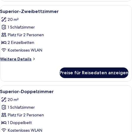
Alle
Ein Hotelzimmer mit zwei Betten, eine
4
Superior-Zweibettzimmer
Fotos
20 m²
für
1 Schlafzimmer
Superior-
Zweibettzimmer
Platz für 2 Personen
anzeigen
2 Einzelbetten
Kostenloses WLAN
Weitere
Weitere Details
Details
für
Preise für Reisedaten anzeigen
Superior-
Zweibettzimmer
Alle
Ein Hotelzimmer mit zwei Betten, eine
4
Superior-Doppelzimmer
Fotos
20 m²
für
1 Schlafzimmer
Superior-
Doppelzimmer
Platz für 2 Personen
anzeigen
1 Doppelbett
Kostenloses WLAN