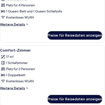
Suite,
1 Queen-
Platz für 4 Personen
Bett
1 Queen-Bett und 1 Queen-Schlafsofa
und
Kostenloses WLAN
Schlafsofa
Weitere
Weitere Details
anzeigen
Details
für
Preise für Reisedaten anzeigen
Suite,
1 Queen-
Bett
Alle
Ein Hotelzimmer mit einem großen Be
5
und
Comfort-Zimmer
Fotos
Schlafsofa
17 m²
für
1 Schlafzimmer
Comfort-
Zimmer
Platz für 2 Personen
anzeigen
1 Doppelbett
Kostenloses WLAN
Weitere
Weitere Details
Details
für
Preise für Reisedaten anzeigen
Comfort-
Zimmer