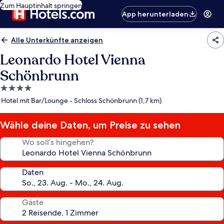
Zum Hauptinhalt springen
App herunterladen
Alle Unterkünfte anzeigen
Leonardo Hotel Vienna
Schönbrunn
4.0-
Sterne-
Hotel mit Bar/Lounge - Schloss Schönbrunn (1,7 km)
Unterkunft
Wähle deine Daten, um Preise zu sehen
Wo soll’s hingehen?
Daten
Gäste