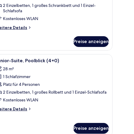
oolblick
2 Einzelbetten, 1 großes Schrankbett und 1 Einzel-
Schlafsofa
2+2)
nzeigen
Kostenloses WLAN
itere
itere Details
tails
r
Preise anzeigen
nior-
ite,
olblick
Sitzgelegenheiten im Freien und Gebäuden im Hintergrund.
le
Ein Balkon mit Blick auf einen Pool, Sitzgel
13
+2)
nior-Suite, Poolblick (4+0)
otos
28 m²
ür
1 Schlafzimmer
unior-
ite,
Platz für 4 Personen
oolblick
2 Einzelbetten, 1 großes Rollbett und 1 Einzel-Schlafsofa
4+0)
Kostenloses WLAN
nzeigen
itere
itere Details
tails
r
nior-
Preise anzeigen
ite,