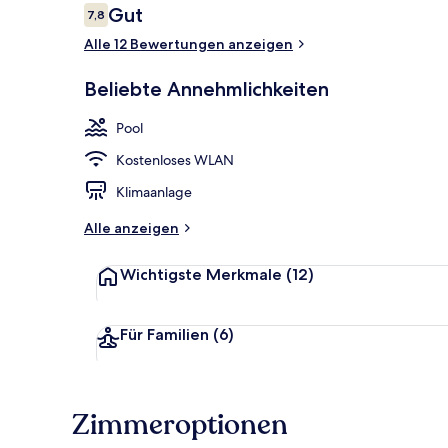
Bewertungen
Gut
7,8
7,8 von 10.
Alle 12 Bewertungen anzeigen
Frühstück, M
Beliebte Annehmlichkeiten
Pool
Kostenloses WLAN
Klimaanlage
Alle anzeigen
Wichtigste Merkmale
(12)
Für Familien
(6)
Zimmeroptionen