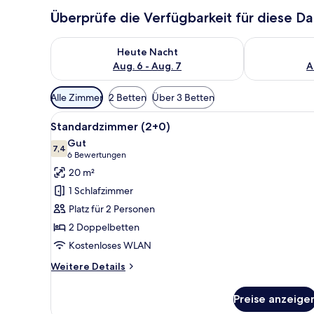
Überprüfe die Verfügbarkeit für diese D
Überprüfe die Verfügbarkeit für heute Nacht, Aug. 6
Überprüfe die
Heute Nacht
Aug. 6 - Aug. 7
A
Verfügbare
Alle Zimmer
2 Betten
Über 3 Betten
Filter
Alle
Ein Hotelzimmer mit einem gro
für
2
Standardzimmer (2+0)
Fotos
Zimmer
Gut
für
7,4
7,4 von 10
(6
6 Bewertungen
Standardzimmer
Bewertungen)
20 m²
(2+0)
1 Schlafzimmer
anzeigen
Platz für 2 Personen
2 Doppelbetten
Kostenloses WLAN
Weitere
Weitere Details
Details
für
Preise anzeige
Standardzimmer