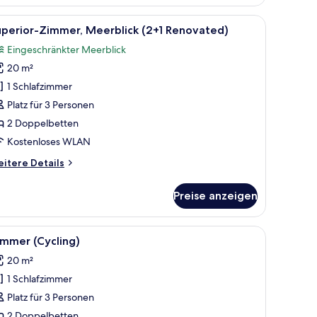
, Lampe und Meerblick vom Balkon.
le
Ein Hotelzimmer mit Bett, Nachttisch, Lampe
2
uperior-Zimmer, Meerblick (2+1 Renovated)
otos
Eingeschränkter Meerblick
ür
20 m²
uperior-
immer,
1 Schlafzimmer
eerblick
Platz für 3 Personen
2+1
2 Doppelbetten
enovated)
Kostenloses WLAN
nzeigen
itere
itere Details
tails
r
Preise anzeigen
perior-
mmer,
erblick
, Lampe und Meerblick vom Balkon.
le
Zimmer (Cycling) | Schreibtisch, Verdunkelu
4
+1
immer (Cycling)
otos
novated)
20 m²
ür
1 Schlafzimmer
immer
Cycling)
Platz für 3 Personen
nzeigen
2 Doppelbetten