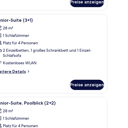
Preise anzeigen
nior-
ite
+0)
em großen Fenster.
dfernseher, Holzvertäfelung, Essbereich, einer Küchenzeile und einem groß
le
Ein modernes Wohnzimmer mit Flachbildfernse
14
nior-Suite (3+1)
otos
28 m²
ür
1 Schlafzimmer
unior-
uite
Platz für 4 Personen
+1)
2 Einzelbetten, 1 großes Schrankbett und 1 Einzel-
Schlafsofa
nzeigen
Kostenloses WLAN
itere
itere Details
tails
r
Preise anzeigen
nior-
ite
+1)
em großen Fenster.
Sitzgelegenheiten im Freien und Gebäuden im Hintergrund.
le
Ein Balkon mit Blick auf einen Pool, Sitzgel
13
nior-Suite, Poolblick (2+2)
otos
28 m²
ür
1 Schlafzimmer
unior-
ite,
Platz für 4 Personen