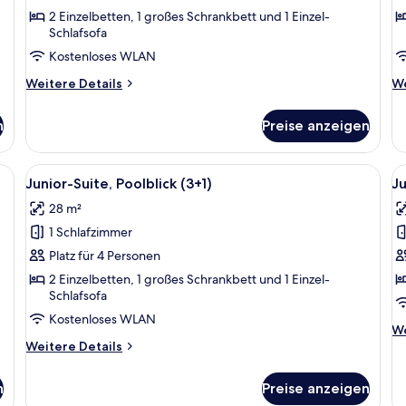
Poolblick
P
2 Einzelbetten, 1 großes Schrankbett und 1 Einzel-
Schlafsofa
(2+1)
(
anzeigen
a
Kostenloses WLAN
Weitere
We
Weitere Details
We
Details
De
für
fü
n
Preise anzeigen
Junior-
Ju
Suite,
Su
Poolblick
Po
n Pool, Sitzgelegenheiten im Freien und Gebäuden im Hintergrund.
Alle
Ein Balkon mit Blick auf einen Pool, 
Al
13
(2+1)
(2
Junior-Suite, Poolblick (3+1)
Ju
Fotos
F
28 m²
für
f
1 Schlafzimmer
Junior-
J
Suite,
Su
Platz für 4 Personen
Poolblick
P
2 Einzelbetten, 1 großes Schrankbett und 1 Einzel-
Schlafsofa
(3+1)
(
anzeigen
a
Kostenloses WLAN
We
We
Weitere
De
Weitere Details
Details
fü
für
Ju
n
Preise anzeigen
Junior-
Su