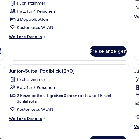
1 Schlafzimmer
(3+1
Platz für 4 Personen
Renovated)
We
We
2 Doppelbetten
anzeigen
De
Kostenloses WLAN
fü
Z
Weitere
Weitere Details
(C
Details
für
n
Preise anzeigen
Superior-
Zimmer,
Meerblick
lachbildfernseher, Holzvertäfelung, Essbereich, einer Küchenzeile und ein
Alle
Ein Balkon mit Blick auf einen Pool, 
Al
13
(3+1
Junior-Suite, Poolblick (2+0)
Ju
Fotos
F
Renovated)
1 Schlafzimmer
für
f
Platz für 2 Personen
Junior-
J
Suite,
S
2 Einzelbetten, 1 großes Schrankbett und 1 Einzel-
Schlafsofa
Poolblick
(
Kostenloses WLAN
(2+0)
a
anzeigen
Weitere
Weitere Details
Details
We
We
für
De
Junior-
fü