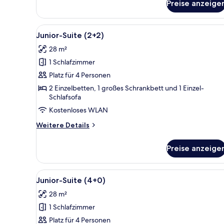
Preise anzeige
Junior-
Suite
(2+1)
Alle
Ein modernes Wohnzimmer mit F
14
Junior-Suite (2+2)
Fotos
28 m²
für
1 Schlafzimmer
Junior-
Suite
Platz für 4 Personen
(2+2)
2 Einzelbetten, 1 großes Schrankbett und 1 Einzel-
Schlafsofa
anzeigen
Kostenloses WLAN
Weitere
Weitere Details
Details
für
Preise anzeige
Junior-
Suite
(2+2)
Alle
Ein modernes Wohnzimmer mit F
14
Junior-Suite (4+0)
Fotos
28 m²
für
1 Schlafzimmer
Junior-
Suite
Platz für 4 Personen