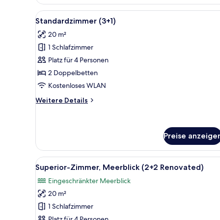
(2+0)
Alle
Ein Hotelzimmer mit einem gro
2
Standardzimmer (3+1)
Fotos
20 m²
für
1 Schlafzimmer
Standardzimmer
(3+1)
Platz für 4 Personen
anzeigen
2 Doppelbetten
Kostenloses WLAN
Weitere
Weitere Details
Details
für
Standardzimmer
(3+1)
Preise anzeige
Alle
Ein Hotelzimmer mit Bett, Nac
2
Superior-Zimmer, Meerblick (2+2 Renovated)
Fotos
Eingeschränkter Meerblick
für
20 m²
Superior-
Zimmer,
1 Schlafzimmer
Meerblick
Platz für 4 Personen