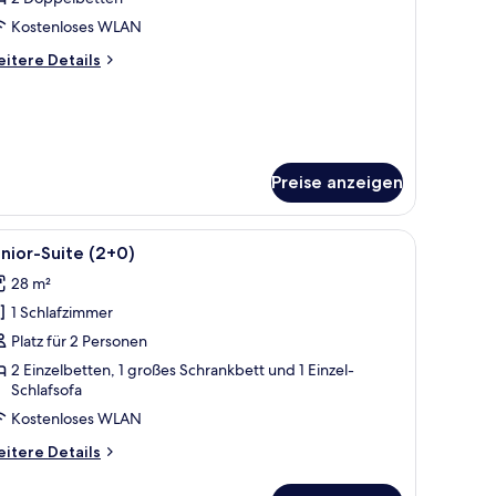
Kostenloses WLAN
itere
itere Details
tails
r
immer
ycling)
Preise anzeigen
em großen Fenster.
Sitzgelegenheiten im Freien und Gebäuden im Hintergrund.
le
Ein modernes Wohnzimmer mit Flachbildfernse
14
nior-Suite (2+0)
otos
28 m²
ür
1 Schlafzimmer
unior-
uite
Platz für 2 Personen
2+0)
2 Einzelbetten, 1 großes Schrankbett und 1 Einzel-
Schlafsofa
nzeigen
Kostenloses WLAN
itere
itere Details
tails
r