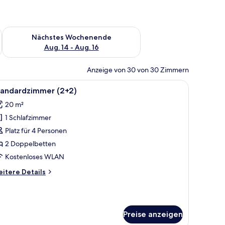
es Wochenende, Aug. 7 - Aug. 9.
Überprüfe die Verfügbarkeit für nächstes Wochenende, Aug. 1
Nächstes Wochenende
Aug. 14 - Aug. 16
Anzeige von 30 von 30 Zimmern
, einem Schreibtisch mit Stuhl, einem Telefon und einem Fernseher.
le
Ein Hotelzimmer mit einem großen Bett, einem
2
tandardzimmer (2+2)
otos
20 m²
ür
1 Schlafzimmer
tandardzimmer
2+2)
Platz für 4 Personen
nzeigen
2 Doppelbetten
Kostenloses WLAN
itere
itere Details
tails
r
andardzimmer
+2)
Preise anzeigen