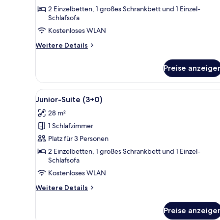
(4+0)
2 Einzelbetten, 1 großes Schrankbett und 1 Einzel-
Schlafsofa
anzeigen
Kostenloses WLAN
Weitere
Weitere Details
Details
für
Preise anzeige
Junior-
Suite
(4+0)
Alle
Ein Balkon mit Blick auf eine
13
Junior-Suite (3+0)
Fotos
28 m²
für
1 Schlafzimmer
Junior-
Suite
Platz für 3 Personen
(3+0)
2 Einzelbetten, 1 großes Schrankbett und 1 Einzel-
Schlafsofa
anzeigen
Kostenloses WLAN
Weitere
Weitere Details
Details
für
Preise anzeige
Junior-