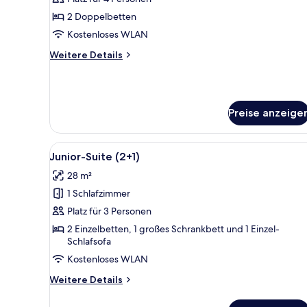
(2+2
2 Doppelbetten
Renovated)
Kostenloses WLAN
anzeigen
Weitere
Weitere Details
Details
für
Superior-
Zimmer,
Preise anzeige
Meerblick
(2+2
Renovated)
Alle
Ein modernes Wohnzimmer mit F
14
Junior-Suite (2+1)
Fotos
28 m²
für
1 Schlafzimmer
Junior-
Suite
Platz für 3 Personen
(2+1)
2 Einzelbetten, 1 großes Schrankbett und 1 Einzel-
Schlafsofa
anzeigen
Kostenloses WLAN
Weitere
Weitere Details
Details
für