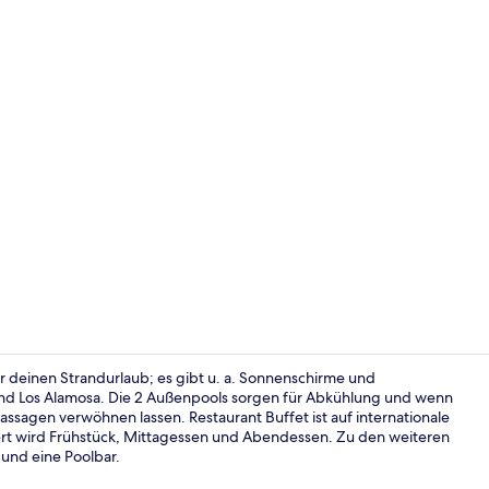
2 Außenpool
für deinen Strandurlaub; es gibt u. a. Sonnenschirme und
and Los Alamosa. Die 2 Außenpools sorgen für Abkühlung und wenn
assagen verwöhnen lassen. Restaurant Buffet ist auf internationale
Sportbereic
viert wird Frühstück, Mittagessen und Abendessen. Zu den weiteren
 und eine Poolbar.