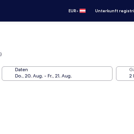
•
EUR
Unterkunft registr
)
Daten
G