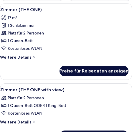
Alle
Ein Hotelzimmer mit einem Bett, zwei
4
Zimmer (THE ONE)
Fotos
17 m²
für
1 Schlafzimmer
Zimmer
(THE
Platz für 2 Personen
ONE)
1 Queen-Bett
anzeigen
Kostenloses WLAN
Weitere
Weitere Details
Details
für
Preise für Reisedaten anzeigen
Zimmer
(THE
ONE)
Alle
Ein Hotelzimmer mit einem großen Bett
5
Zimmer (THE ONE with view)
Fotos
Platz für 2 Personen
für
1 Queen-Bett ODER 1 King-Bett
Zimmer
(THE
Kostenloses WLAN
ONE
Weitere
Weitere Details
with
Details