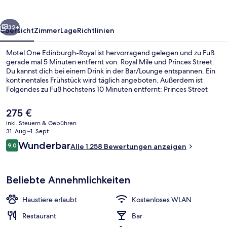
rück
Weiter
32+
Übersicht
Zimmer
Lage
Richtlinien
Motel One Edinburgh-Royal ist hervorragend gelegen und zu Fuß
gerade mal 5 Minuten entfernt von: Royal Mile und Princes Street.
Du kannst dich bei einem Drink in der Bar/Lounge entspannen. Ein
kontinentales Frühstück wird täglich angeboten. Außerdem ist
Folgendes zu Fuß höchstens 10 Minuten entfernt: Princes Street
Gardens und Edinburgh Castle. Andere Reisende lieben das
hilfsbereite Personal und den Allgemeinzustand. Die Unterkunft ist
Der
275 €
nur einen kurzen Fußmarsch von den öffentlichen Verkehrsmitteln
aktuelle
inkl. Steuern & Gebühren
entfernt: Zur U-Bahn läuft man 6 Minuten (Straßenbahnhaltestelle
Preis
31. Aug.–1. Sept.
St Andrew Square) bzw. 8 Minuten (Straßenbahnhaltestelle Princes
Lobby-Lounge
beträgt
Bewertungen
Street).
Wunderbar
9,0
Alle 1.258 Bewertungen anzeigen
275 €.
9,0 von 10.
Beliebte Annehmlichkeiten
Haustiere erlaubt
Kostenloses WLAN
Restaurant
Bar