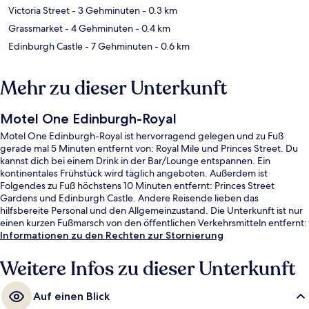
Victoria Street
- 3 Gehminuten
- 0.3 km
Grassmarket
- 4 Gehminuten
- 0.4 km
Edinburgh Castle
- 7 Gehminuten
- 0.6 km
Mehr zu dieser Unterkunft
Motel One Edinburgh-Royal
Motel One Edinburgh-Royal ist hervorragend gelegen und zu Fuß
gerade mal 5 Minuten entfernt von: Royal Mile und Princes Street. Du
kannst dich bei einem Drink in der Bar/Lounge entspannen. Ein
kontinentales Frühstück wird täglich angeboten. Außerdem ist
Folgendes zu Fuß höchstens 10 Minuten entfernt: Princes Street
Gardens und Edinburgh Castle. Andere Reisende lieben das
hilfsbereite Personal und den Allgemeinzustand. Die Unterkunft ist nur
einen kurzen Fußmarsch von den öffentlichen Verkehrsmitteln entfernt:
Zur U-Bahn läuft man 6 Minuten (Straßenbahnhaltestelle St Andrew
Informationen zu den Rechten zur Stornierung
Square) bzw. 8 Minuten (Straßenbahnhaltestelle Princes Street).
Weitere Infos zu dieser Unterkunft
Auf einen Blick