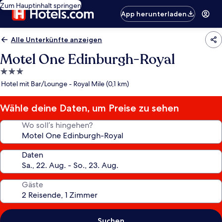
Zum Hauptinhalt springen
App herunterladen
Alle Unterkünfte anzeigen
Motel One Edinburgh-Royal
3.0-
Sterne-
Hotel mit Bar/Lounge - Royal Mile (0,1 km)
Unterkunft
Wähle deine Daten, um Preise zu sehen
Wo soll’s hingehen?
Daten
Gäste
Suchen