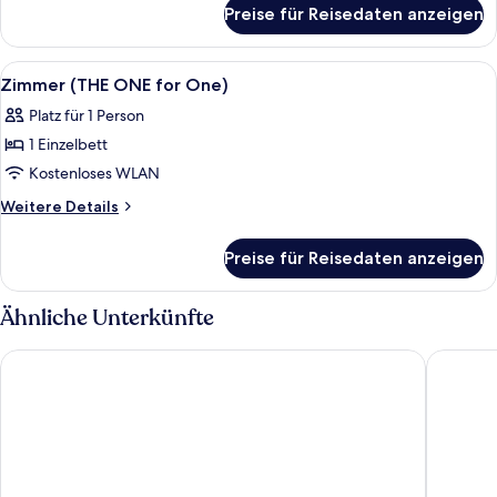
für
view)
Preise für Reisedaten anzeigen
Zimmer
anzeigen
(THE
ONE
Alle
Ein Hotelzimmer mit Bett, Schreibtisc
4
with
Zimmer (THE ONE for One)
Fotos
view)
Platz für 1 Person
für
1 Einzelbett
Zimmer
(THE
Kostenloses WLAN
ONE
Weitere
Weitere Details
for
Details
für
One)
Preise für Reisedaten anzeigen
Zimmer
anzeigen
(THE
ONE
Ähnliche Unterkünfte
for
One)
Motel One Edinburgh-Princes
Apex Wat