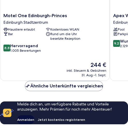
Motel
Apex
Motel One Edinburgh-Princes
Apex W
One
Waterlo
Edinburgh Stadtzentrum
Edinbur
Edinburgh-
Place
Haustiere erlaubt
Kostenloses WLAN
Pool
Princes
Hotel
Bar
Rund um die Uhr
Parkpl
Edinburgh
Edinbur
besetzte Rezeption
Stadtzentrum
Stadtze
9.2
Wun
9,2
8.8
Hervorragend
von
2.12
8,8
von
1.005 Bewertungen
10,
10,
Wunder
Hervorragend,
2.129
Der
244 €
1.005
Bewert
Preis
inkl. Steuern & Gebühren
Bewertungen
beträgt
31. Aug.–1. Sept.
244 €
Ähnliche Unterkünfte vergleichen
Melde dich an, um verfügbare Rabatte und Vorteile
anzuzeigen. Mehr Prämien für noch mehr Abenteuer!
Anmelden
Jetzt kostenlos registrieren