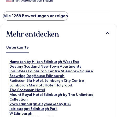
Jillian, Aufenthalt von 1 Nacht
Alle 1258 Bewertungen anzeigen
Mehr entdecken
Unterkünfte
L
Hampton by Hilton Edinburgh West End
i
L
Destiny Scotland New Town Apartments
n
i
L
Ibis Styles Edinburgh Centre St Andrew Square
k
n
i
L
Brewdog DogHouse Edinburgh
,
k
n
i
L
Radisson Blu Hotel, Edinburgh City Centre
d
,
k
n
i
L
Edinburgh Marriott Hotel Holyrood
e
d
,
k
n
i
L
The Scotsman Hotel
r
e
d
,
k
n
i
L
Mount Royal Hotel Edinburgh by The Unlimited
d
r
e
d
,
k
n
i
Collection
i
d
r
e
d
,
k
n
L
Voco Edinburgh-Haymarket by IHG
e
i
d
r
e
d
,
k
i
L
Ibis budget Edinburgh Park
f
e
i
d
r
e
d
,
n
i
L
W Edinburgh