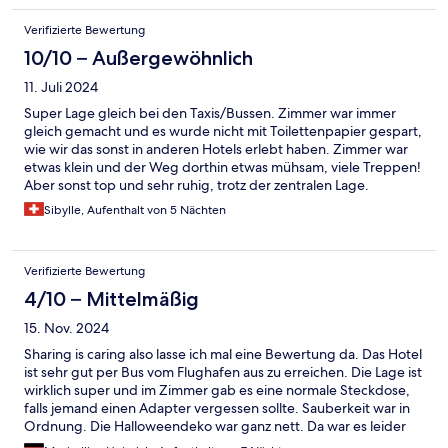
Verifizierte Bewertung
10/10 – Außergewöhnlich
11. Juli 2024
Super Lage gleich bei den Taxis/Bussen. Zimmer war immer
gleich gemacht und es wurde nicht mit Toilettenpapier gespart,
wie wir das sonst in anderen Hotels erlebt haben. Zimmer war
etwas klein und der Weg dorthin etwas mühsam, viele Treppen!
Aber sonst top und sehr ruhig, trotz der zentralen Lage.
Sibylle, Aufenthalt von 5 Nächten
Verifizierte Bewertung
4/10 – Mittelmäßig
15. Nov. 2024
Sharing is caring also lasse ich mal eine Bewertung da. Das Hotel
ist sehr gut per Bus vom Flughafen aus zu erreichen. Die Lage ist
wirklich super und im Zimmer gab es eine normale Steckdose,
falls jemand einen Adapter vergessen sollte. Sauberkeit war in
Ordnung. Die Halloweendeko war ganz nett. Da war es leider
auch an positiven Eindrücken. Die Größe der Zimmer variieren