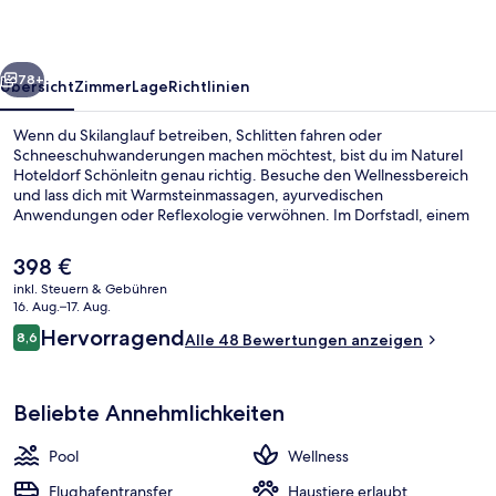
rück
Weiter
78+
Übersicht
Zimmer
Lage
Richtlinien
Wenn du Skilanglauf betreiben, Schlitten fahren oder
Schneeschuhwanderungen machen möchtest, bist du im Naturel
Hoteldorf Schönleitn genau richtig. Besuche den Wellnessbereich
und lass dich mit Warmsteinmassagen, ayurvedischen
Anwendungen oder Reflexologie verwöhnen. Im Dorfstadl, einem
der 2 Restaurants, wird zum Frühstück und Abendessen regionale
Küche serviert. Du kannst dich auf einen Innenpool und einen
Der
398 €
Außenpool freuen. Die Zimmer sind mit Kühlschränken und
aktuelle
inkl. Steuern & Gebühren
Mikrowellen versehen. Wintersportler können sich auf einen
Preis
16. Aug.–17. Aug.
kostenlosen Ski-Shuttle freuen und profitieren außerdem von
Behandlungsräume für Paare, Sauna
beträgt
Bewertungen
Skipässen, einem Skiraum und einem Skiverleih.
Hervorragend
8,6
Alle 48 Bewertungen anzeigen
398 €.
8,6 von 10.
Beliebte Annehmlichkeiten
Pool
Wellness
Flughafentransfer
Haustiere erlaubt