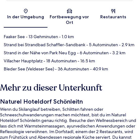
Karte
In der Umgebung
Fortbewegung vor
Restaurants
Ort
Faaker See
- 13 Gehminuten
- 1.0 km
Strand bei Strandbad Schaffler-Sandbank
- 5 Autominuten
- 2.9 km
Strand in der Nähe von Park Neu Egg
- 6 Autominuten
- 3.2 km
Villacher Hauptplatz
- 18 Autominuten
- 16.5 km
Bleder See (Veldeser See)
- 36 Autominuten
- 40.9 km
Mehr zu dieser Unterkunft
Naturel Hoteldorf Schönleitn
Wenn du Skilanglauf betreiben, Schlitten fahren oder
Schneeschuhwanderungen machen möchtest, bist du im Naturel
Hoteldorf Schönleitn genau richtig. Besuche den Wellnessbereich und
lass dich mit Warmsteinmassagen, ayurvedischen Anwendungen oder
Reflexologie verwöhnen. Im Dorfstadl, einem der 2 Restaurants, wird
zum Frühstück und Abendessen regionale Küche serviert. Du kannst