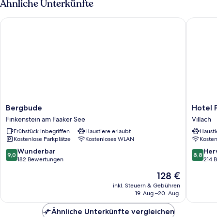
Ähnliche Unterkünfte
("Wolkenlos"
(incl.
Bergbude
Hotel Pa
cleaning
fee))
Bergbude
Hotel
Bergbude
Hotel 
Finkenstein
Palais26
Finkenstein am Faaker See
Villach
am
Villach
Frühstück inbegriffen
Haustiere erlaubt
Hausti
Faaker
Kostenlose Parkplätze
Kostenloses WLAN
Koste
See
9.0
8.8
Wunderbar
Her
9,0
8,8
von
von
182 Bewertungen
214 
10,
10,
Der
128 €
Wunderbar,
Hervorr
Preis
182
214
inkl. Steuern & Gebühren
beträgt
19. Aug.–20. Aug.
Bewertungen
Bewert
128 €
Ähnliche Unterkünfte vergleichen