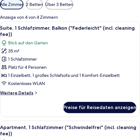
Verfügbare
Alle Zimmer
2 Betten
Über 3 Betten
Filter
für
Anzeige von 4 von 4 Zimmern
Zimmer
Alle
Ein gemütliches Zimmer mit einem Hol
14
Suite, 1 Schlafzimmer, Balkon ("Federleicht" (incl. cleaning
Fotos
fee))
für
Blick auf den Garten
Suite,
35 m²
1
1 Schlafzimmer
Schlafzimmer,
Balkon
Platz für 4 Personen
("Federleicht"
1 Einzelbett, 1 großes Schlafsofa und 1 Komfort-Einzelbett
(incl.
Kostenloses WLAN
cleaning
Weitere
Weitere Details
fee))
Details
anzeigen
für
Preise für Reisedaten anzeigen
Suite,
1
Schlafzimmer,
Alle
Ein Holzinnenraum mit einem Esstisch,
11
Balkon
Apartment, 1 Schlafzimmer ("Schwindelfrei" (incl. cleaning
Fotos
("Federleicht"
fee))
(incl.
für