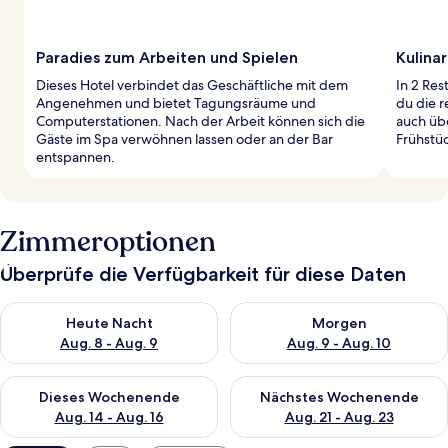
Paradies zum Arbeiten und Spielen
Kulinar
Dieses Hotel verbindet das Geschäftliche mit dem
In 2 Res
Angenehmen und bietet Tagungsräume und
du die r
Computerstationen. Nach der Arbeit können sich die
auch übe
Gäste im Spa verwöhnen lassen oder an der Bar
Frühstü
entspannen.
Zimmeroptionen
Überprüfe die Verfügbarkeit für diese Daten
Überprüfe die Verfügbarkeit für heute Nacht, Aug. 8 - Aug. 9.
Überprüfe die Verfügbarkeit f
Heute Nacht
Morgen
Aug. 8 - Aug. 9
Aug. 9 - Aug. 10
Überprüfe die Verfügbarkeit für dieses Wochenende, Aug. 14 -
Überprüfe die Verfügbarkeit f
Dieses Wochenende
Nächstes Wochenende
Aug. 14 - Aug. 16
Aug. 21 - Aug. 23