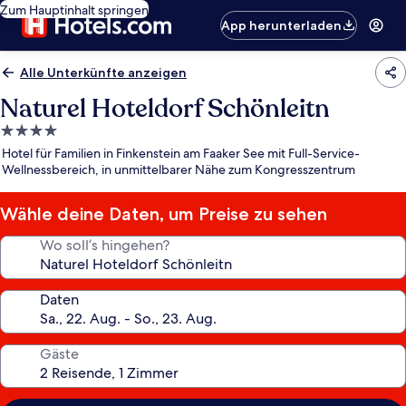
Zum Hauptinhalt springen
App herunterladen
Alle Unterkünfte anzeigen
Naturel Hoteldorf Schönleitn
4.0-
Sterne-
Hotel für Familien in Finkenstein am Faaker See mit Full-Service-
Unterkunft
Wellnessbereich, in unmittelbarer Nähe zum Kongresszentrum
Wähle deine Daten, um Preise zu sehen
Wo soll’s hingehen?
Daten
Gäste