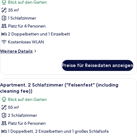
Blick auf den Garten
cleaning
Apartment,
fee))
35 m²
1
1 Schlafzimmer
Schlafzimmer
("Schwindelfrei"
Platz für 4 Personen
(incl.
2 Doppelbetten und 1 Einzelbett
cleaning
Kostenloses WLAN
fee))
Weitere
Weitere Details
anzeigen
Details
für
Preise für Reisedaten anzeigen
Apartment,
1
Schlafzimmer
Alle
Ein Grundriss der Wohnung Felsenfes
10
("Schwindelfrei"
Apartment, 2 Schlafzimmer ("Felsenfest" (including
Fotos
(incl.
cleaning fee))
cleaning
für
Blick auf den Garten
fee))
Apartment,
55 m²
2 Schlafzimmer
2 Schlafzimmer
("Felsenfest"
(including
Platz für 6 Personen
cleaning
1 Doppelbett, 2 Einzelbetten und 1 großes Schlafsofa