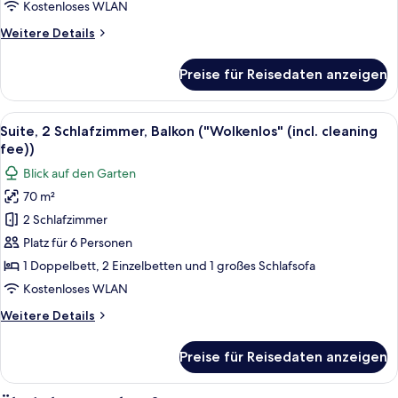
fee))
Kostenloses WLAN
anzeigen
Weitere
Weitere Details
Details
für
Preise für Reisedaten anzeigen
Apartment,
2 Schlafzimmer
("Felsenfest"
Alle
Ein Schlafzimmer mit einem hölzernen
11
(including
Suite, 2 Schlafzimmer, Balkon ("Wolkenlos" (incl. cleaning
Fotos
cleaning
fee))
fee))
für
Blick auf den Garten
Suite,
70 m²
2 Schlafzimmer,
2 Schlafzimmer
Balkon
("Wolkenlos"
Platz für 6 Personen
(incl.
1 Doppelbett, 2 Einzelbetten und 1 großes Schlafsofa
cleaning
Kostenloses WLAN
fee))
Weitere
Weitere Details
anzeigen
Details
für
Preise für Reisedaten anzeigen
Suite,
2 Schlafzimmer,
Balkon