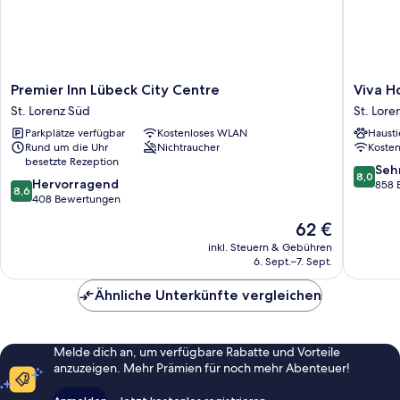
Premier
Viva
Premier Inn Lübeck City Centre
Viva H
Inn
Hotel
St. Lorenz Süd
St. Lore
Lübeck
Lübeck
Parkplätze verfügbar
Kostenloses WLAN
Hausti
City
St.
Rund um die Uhr
Nichtraucher
Koste
Centre
Lorenz
besetzte Rezeption
St.
Nord
8.0
Seh
8,0
8.6
Lorenz
Hervorragend
von
858 
8,6
von
Süd
408 Bewertungen
10,
10,
Sehr
Der
62 €
Hervorragend,
gut,
Preis
408
inkl. Steuern & Gebühren
858
beträgt
6. Sept.–7. Sept.
Bewertungen
Bewert
62 €
Ähnliche Unterkünfte vergleichen
Melde dich an, um verfügbare Rabatte und Vorteile
anzuzeigen. Mehr Prämien für noch mehr Abenteuer!