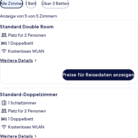
Verfügbare
Alle Zimmer
1 Bett
Über 3 Betten
Filter
für
Anzeige von 5 von 5 Zimmern
Zimmer
Alle
Ein Schlafzimmer mit Bett, Nachttisch
5
Standard Double Room
Fotos
Platz für 2 Personen
für
1 Doppelbett
Standard
Double
Kostenloses WLAN
Room
Weitere
Weitere Details
anzeigen
Details
für
Preise für Reisedaten anzeigen
Standard
Double
Room
Alle
Ein Schlafzimmer mit Bett, Nachttisch
5
Standard-Doppelzimmer
Fotos
1 Schlafzimmer
für
Platz für 2 Personen
Standard-
Doppelzimmer
1 Doppelbett
anzeigen
Kostenloses WLAN
Weitere
Weitere Details