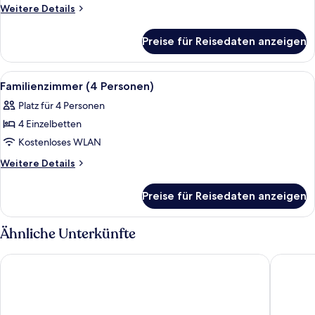
Weitere
Weitere Details
Details
für
Preise für Reisedaten anzeigen
Familienzimmer
Alle
Ein Hotelzimmer mit zwei Einzelbetten
5
Familienzimmer (4 Personen)
Fotos
Platz für 4 Personen
für
4 Einzelbetten
Familienzimmer
(4
Kostenloses WLAN
Personen)
Weitere
Weitere Details
anzeigen
Details
für
Preise für Reisedaten anzeigen
Familienzimmer
(4
Personen)
Ähnliche Unterkünfte
Premier Inn Lübeck City Centre
Viva Hot