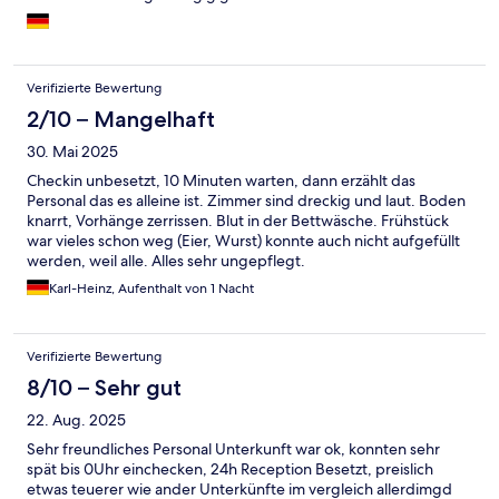
Leistungs-Verhältnis enttäuschend – das Zimmer war
schlichtweg zu teuer. Für einen kurzen Aufenthalt jedoch
durchaus in Ordnung.
Verifizierte Bewertung
2/10 – Mangelhaft
30. Mai 2025
Checkin unbesetzt, 10 Minuten warten, dann erzählt das
Personal das es alleine ist. Zimmer sind dreckig und laut. Boden
knarrt, Vorhänge zerrissen. Blut in der Bettwäsche. Frühstück
war vieles schon weg (Eier, Wurst) konnte auch nicht aufgefüllt
werden, weil alle. Alles sehr ungepflegt.
Karl-Heinz, Aufenthalt von 1 Nacht
Verifizierte Bewertung
8/10 – Sehr gut
22. Aug. 2025
Sehr freundliches Personal Unterkunft war ok, konnten sehr
spät bis 0Uhr einchecken, 24h Reception Besetzt, preislich
etwas teuerer wie ander Unterkünfte im vergleich allerdimgd