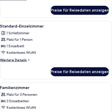
Details
für
Preise für Reisedaten anzeigen
Standard-
Doppelzimmer
Alle
Ein Hotelzimmer mit Doppelbett, Schre
5
Standard-Einzelzimmer
Fotos
1 Schlafzimmer
für
Platz für 1 Person
Standard-
Einzelzimmer
1 Einzelbett
anzeigen
Kostenloses WLAN
Weitere
Weitere Details
Details
für
Preise für Reisedaten anzeigen
Standard-
Einzelzimmer
Alle
Ein Hotelzimmer mit zwei Betten, eine
5
Familienzimmer
Fotos
Platz für 3 Personen
für
3 Einzelbetten
Familienzimmer
anzeigen
Kostenloses WLAN