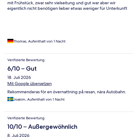
mit Frühstück, zwar sehr vielseitung und gut war aber wir
eigentlich nicht benötigen lieber etwas weniger für Unterkunft
bezahlen und schnell mit Fahrräder weiter kommen. Platz groß
und reichlich für drei Personen hatten wir ein vier Bett Zimmer.
Negativ: es war sehr heiß im Zimmer und statt frühstück lieber
Rabatt, angerufen ob es Fahrradstellplätze die meinten ja,
allerdings keine Garage oder Abschließbarer Raum, Es befand
sich dann eine Treppe hoch Im innenhof am nächsten Tsg saßen
Thomas, Aufenthalt von 1 Nacht
neben an viele Leute draußen im Fruhstücksbereich im
Innenhof, naja ok aber nicht unbedingt zu empfehlen.
Verifizierte Bewertung
6/10 – Gut
18. Juli 2026
Mit Google übersetzen
Rekommenderas för en övernattning på resan, nära Autobahn.
Joakim, Aufenthalt von 1 Nacht
Verifizierte Bewertung
10/10 – Außergewöhnlich
8. Juli 2026