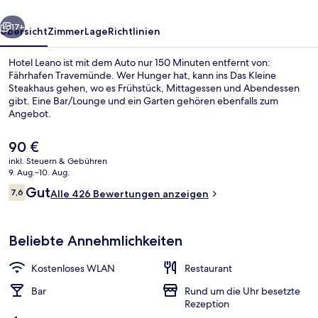
rück
Weiter
17+
Übersicht
Zimmer
Lage
Richtlinien
Hotel Leano ist mit dem Auto nur 150 Minuten entfernt von:
Fährhafen Travemünde. Wer Hunger hat, kann ins Das Kleine
Steakhaus gehen, wo es Frühstück, Mittagessen und Abendessen
gibt. Eine Bar/Lounge und ein Garten gehören ebenfalls zum
Angebot.
Der
90 €
aktuelle
inkl. Steuern & Gebühren
Preis
9. Aug.–10. Aug.
Frühstücksbuffet
beträgt
Bewertungen
Gut
7,6
Alle 426 Bewertungen anzeigen
90 €.
7,6 von 10.
Beliebte Annehmlichkeiten
Kostenloses WLAN
Restaurant
Bar
Rund um die Uhr besetzte
Rezeption