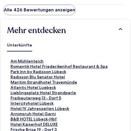
Alle 426 Bewertungen anzeigen
Mehr entdecken
Unterkünfte
L
Am Mühlenteich
i
L
Romantik Hotel Friederikenhof Restaurant & Spa
n
i
L
Park Inn by Radisson Lübeck
k
n
i
L
Radisson Blu Senator Hotel
,
k
n
i
L
Maritim Strandhotel Travemünde
d
,
k
n
i
L
Atlantic Hotel Luebeck
e
d
,
k
n
i
L
Lieblingsplatz Hotel Strandperle
r
e
d
,
k
n
i
L
Freibeuterweg 13 - Dorf 5
d
r
e
d
,
k
n
i
L
Intercityhotel Lübeck
i
d
r
e
d
,
k
n
i
L
Hotel IV Jahreszeiten Lübeck
e
i
d
r
e
d
,
k
n
i
L
Arnimsruh Hotel Garni
f
e
i
d
r
e
d
,
k
n
i
L
B&B HOTEL Lübeck-Hbf
o
f
e
i
d
r
e
d
,
k
n
i
L
Hotel Kaiserhof DELUXE
l
o
f
e
i
d
r
e
d
,
k
n
i
L
Frische Brise 19 - Dorf 3