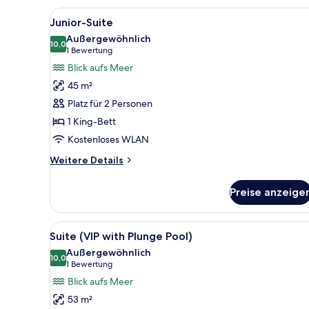
Alle
Ein modernes Schlafzimmer mi
3
Junior-Suite
Fotos
Außergewöhnlich
für
10,0
10,0 von 10
(1
1 Bewertung
Junior-
Bewertung)
Blick aufs Meer
Suite
45 m²
anzeigen
Platz für 2 Personen
1 King-Bett
Kostenloses WLAN
Weitere
Weitere Details
Details
für
Preise anzeige
Junior-
Suite
Alle
Ein modernes Schlafzimmer mit
2
Suite (VIP with Plunge Pool)
Fotos
Außergewöhnlich
für
10,0
10,0 von 10
(1
1 Bewertung
Suite
Bewertung)
Blick aufs Meer
(VIP
53 m²
with