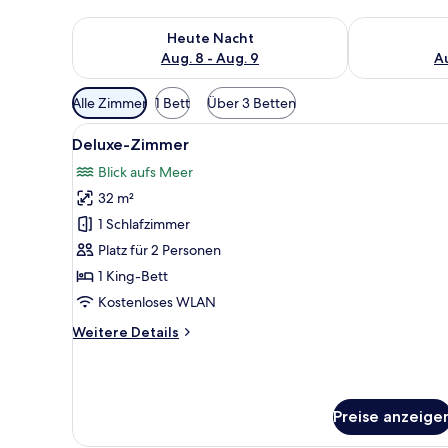
Überprüfe die Verfügbarkeit für heute Nacht, Aug. 8
Überprüfe die
Heute Nacht
Aug. 8 - Aug. 9
Au
Verfügbare
Alle Zimmer
1 Bett
Über 3 Betten
Filter
Alle
Ein modernes Hotelzimmer mit e
für
9
Deluxe-Zimmer
Fotos
Zimmer
Blick aufs Meer
für
32 m²
Deluxe-
Zimmer
1 Schlafzimmer
anzeigen
Platz für 2 Personen
1 King-Bett
Kostenloses WLAN
Weitere
Weitere Details
Details
für
Deluxe-
Zimmer
Preise anzeige