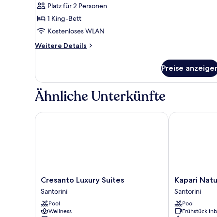
Platz für 2 Personen
Plunge
1 King-Bett
Pool)
Kostenloses WLAN
anzeigen
Weitere
Weitere Details
Details
für
Preise anzeige
Suite
(VIP
with
Ähnliche Unterkünfte
Plunge
Pool)
Cresanto Luxury Suites
Kapari Natura
Cresanto
Kapari
Cresanto Luxury Suites
Kapari Natu
Luxury
Natural
Santorini
Santorini
Suites
Resort
Pool
Pool
Santorini
Santorini
Wellness
Frühstück inb