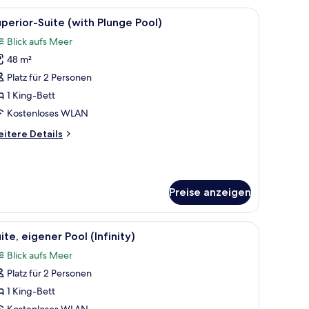
d.
eißen Sofa, einem runden Couchtisch und Meerblick durch offene Türen.
le
Ein modernes Wohnzimmer mit einem weißen So
5
perior-Suite (with Plunge Pool)
otos
Blick aufs Meer
ür
48 m²
uperior-
uite
Platz für 2 Personen
with
1 King-Bett
lunge
Kostenloses WLAN
ool)
itere
itere Details
nzeigen
tails
r
perior-
ite
Preise anzeigen
ith
unge
ol)
 mit einem Computer.
eer und eine felsige Landschaft.
le
Ein Infinity-Pool auf dem Dach mit zwei Liege
14
ite, eigener Pool (Infinity)
otos
Blick aufs Meer
ür
Platz für 2 Personen
ite,
igener
1 King-Bett
ool
Kostenloses WLAN