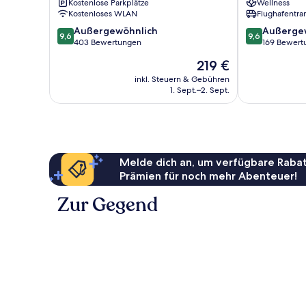
Kostenlose Parkplätze
Wellness
Kostenloses WLAN
Flughafentra
9.6
9.6
Außergewöhnlich
Außerge
9,6
9,6
von
von
403 Bewertungen
169 Bewert
10,
10,
Der
219 €
Außergewöhnlich,
Außergewöhnl
Preis
403
169
inkl. Steuern & Gebühren
beträgt
1. Sept.–2. Sept.
Bewertungen
Bewertungen
219 €
Melde dich an, um verfügbare Rabat
Prämien für noch mehr Abenteuer!
Zur Gegend