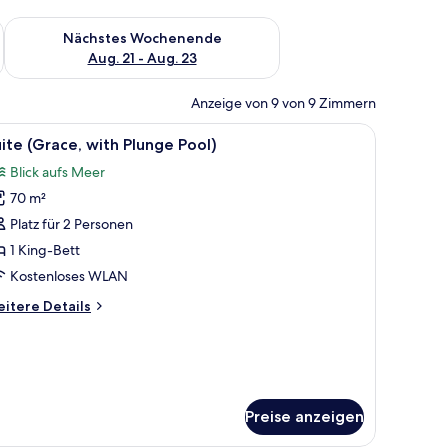
es Wochenende, Aug. 14 - Aug. 16.
Überprüfe die Verfügbarkeit für nächstes Wochenende, Aug. 2
Nächstes Wochenende
Aug. 21 - Aug. 23
Anzeige von 9 von 9 Zimmern
 Tisch mit einer Pflanze.
tt, Meerblick und einem Balkon mit Gartenmöbeln.
le
Ein modernes Wohnzimmer mit einem weißen S
6
ite (Grace, with Plunge Pool)
otos
Blick aufs Meer
ür
70 m²
uite
Grace,
Platz für 2 Personen
ith
1 King-Bett
lunge
Kostenloses WLAN
ool)
itere
itere Details
nzeigen
tails
r
ite
race,
th
unge
Preise anzeigen
ol)