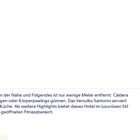
Honeymoon-Su
 in der Nähe und Folgendes ist nur wenige Meter entfernt: Caldera
gen oder Körperpeelings gönnen. Das Varoulko Santorini serviert
he. Als weitere Highlights bietet dieses Hotel im luxuriösen Stil
Designer-Bo
 geöffneten Fitnessbereich.