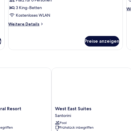
(I
3 King-Betten
We
We
a
De
Kostenloses WLAN
fü
Weitere
Weitere Details
Su
Details
ei
für
Po
Villa
(I
n
Preise anzeigen
l Resort
West East Suites
West
ral Resort
West East Suites
East
Santorini
Suites
Pool
Santorini
egriffen
Frühstück inbegriffen