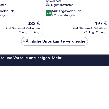
Wellness
nsfer
Flughafentransfer
9.8
wöhnlich
Außergewöhnlich
9,8
von
ungen
212 Bewertungen
10,
Der
Der
333 €
497 €
ich,
Außergewöhnlich,
Preis
Preis
212
inkl. Steuern & Gebühren
inkl. Steuern & Gebühren
beträgt
beträgt
9. Aug.–10. Aug.
22. Aug.–23. Aug.
Bewertungen
333 €
497 €
Ähnliche Unterkünfte vergleichen
te und Vorteile anzuzeigen. Mehr