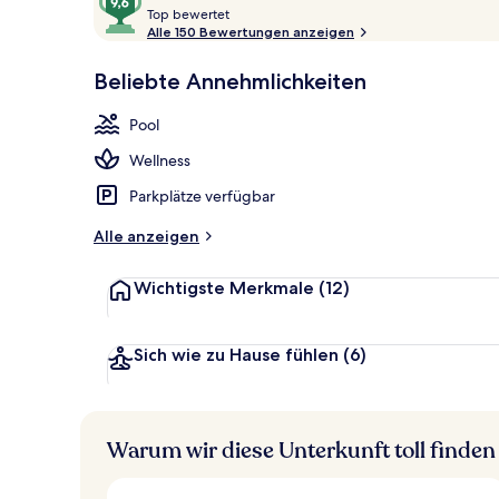
T
von
Top bewertet
Ansicht von 
o
Alle 150 Bewertungen anzeigen
10,
p
Sehr
Beliebte Annehmlichkeiten
beliebt
b
e
Pool
w
e
Wellness
r
t
Parkplätze verfügbar
e
t
Alle anzeigen
Wichtigste Merkmale
(12)
Sich wie zu Hause fühlen
(6)
Warum wir diese Unterkunft toll finden