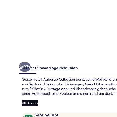
97+
Übersicht
Zimmer
Lage
Richtlinien
Grace Hotel, Auberge Collection besitzt eine Weinkellerei
von Santorin. Du kannst dir Massagen, Gesichtsbehandlun
zum Frühstück, Mittagessen und Abendessen griechische Küc
einen Außenpool, eine Poolbar und einen rund um die Uhr
VIP Access
Bewertungen
9,6
Sehr beliebt