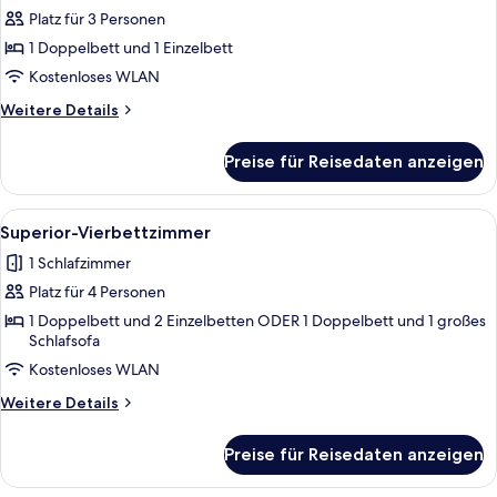
Platz für 3 Personen
Comfort-
Zimmer
1 Doppelbett und 1 Einzelbett
anzeigen
Kostenloses WLAN
Weitere
Weitere Details
Details
für
Preise für Reisedaten anzeigen
Comfort-
Zimmer
Alle
Ein Zimmer mit Kamin aus Stein, einem 
4
Superior-Vierbettzimmer
Fotos
1 Schlafzimmer
für
Platz für 4 Personen
Superior-
Vierbettzimmer
1 Doppelbett und 2 Einzelbetten ODER 1 Doppelbett und 1 großes
Schlafsofa
anzeigen
Kostenloses WLAN
Weitere
Weitere Details
Details
für
Preise für Reisedaten anzeigen
Superior-
Vierbettzimmer