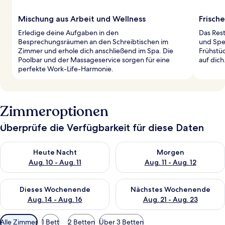
Mischung aus Arbeit und Wellness
Frische
Erledige deine Aufgaben in den
Das Rest
Besprechungsräumen an den Schreibtischen im
und Spe
Zimmer und erhole dich anschließend im Spa. Die
Frühstüc
Poolbar und der Massageservice sorgen für eine
auf dich
perfekte Work-Life-Harmonie.
Zimmeroptionen
Überprüfe die Verfügbarkeit für diese Daten
Überprüfe die Verfügbarkeit für heute Nacht, Aug. 10 - Aug. 11
Überprüfe die Verfügbarkeit fü
Heute Nacht
Morgen
Aug. 10 - Aug. 11
Aug. 11 - Aug. 12
Überprüfe die Verfügbarkeit für dieses Wochenende, Aug. 14 -
Überprüfe die Verfügbarkeit f
Dieses Wochenende
Nächstes Wochenende
Aug. 14 - Aug. 16
Aug. 21 - Aug. 23
Verfügbare
Alle Zimmer
1 Bett
2 Betten
Über 3 Betten