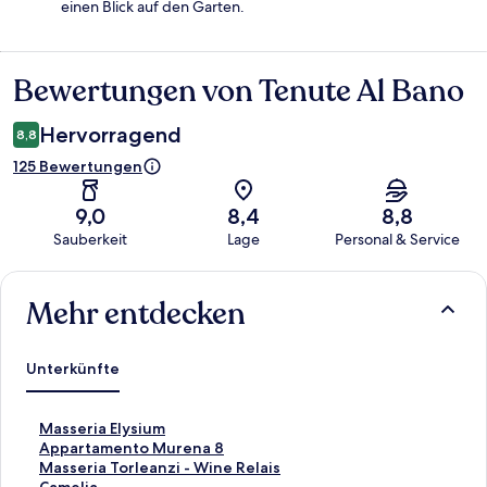
einen Blick auf den Garten.
Bewertungen von Tenute Al Bano
Bewertungen
Hervorragend
8,8
125 Bewertungen
9,0
8,4
8,8
Sauberkeit
Lage
Personal & Service
Bewertungen
Mehr entdecken
Unterkünfte
L
Masseria Elysium
i
L
Appartamento Murena 8
n
i
L
Masseria Torleanzi - Wine Relais
k
n
i
L
Camelia