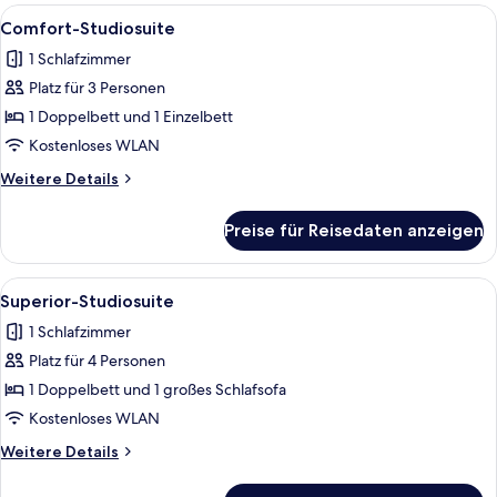
Alle
Ein Zimmer mit hoher Decke, gewölbt
5
Comfort-Studiosuite
Fotos
1 Schlafzimmer
für
Platz für 3 Personen
Comfort-
Studiosuite
1 Doppelbett und 1 Einzelbett
anzeigen
Kostenloses WLAN
Weitere
Weitere Details
Details
für
Preise für Reisedaten anzeigen
Comfort-
Studiosuite
Alle
Ein Zimmer mit hoher Decke, gewölbt
4
Superior-Studiosuite
Fotos
1 Schlafzimmer
für
Platz für 4 Personen
Superior-
Studiosuite
1 Doppelbett und 1 großes Schlafsofa
anzeigen
Kostenloses WLAN
Weitere
Weitere Details
Details
für