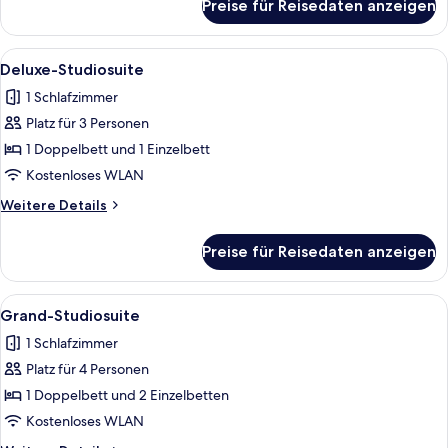
Preise für Reisedaten anzeigen
Superior-
Studiosuite
Alle
Ein ordentlich bezogenes Bett mit ge
4
Deluxe-Studiosuite
Fotos
1 Schlafzimmer
für
Platz für 3 Personen
Deluxe-
Studiosuite
1 Doppelbett und 1 Einzelbett
anzeigen
Kostenloses WLAN
Weitere
Weitere Details
Details
für
Preise für Reisedaten anzeigen
Deluxe-
Studiosuite
Alle
Ein ordentlich bezogenes Bett mit ge
6
Grand-Studiosuite
Fotos
1 Schlafzimmer
für
Platz für 4 Personen
Grand-
Studiosuite
1 Doppelbett und 2 Einzelbetten
anzeigen
Kostenloses WLAN