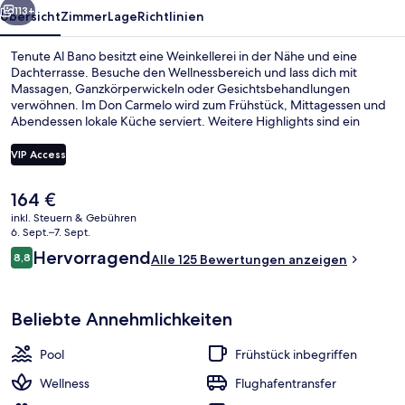
113+
Übersicht
Zimmer
Lage
Richtlinien
Tenute Al Bano besitzt eine Weinkellerei in der Nähe und eine
Dachterrasse. Besuche den Wellnessbereich und lass dich mit
Massagen, Ganzkörperwickeln oder Gesichtsbehandlungen
verwöhnen. Im Don Carmelo wird zum Frühstück, Mittagessen und
Abendessen lokale Küche serviert. Weitere Highlights sind ein
Außenpool und eine Poolbar. Außerdem bieten die Zimmer tolle
Annehmlichkeiten wie hochwertige Bettwaren und Regenduschen.
VIP Access
Der
164 €
Businesscenter
aktuelle
inkl. Steuern & Gebühren
Preis
6. Sept.–7. Sept.
beträgt
Bewertungen
Hervorragend
8,8
Alle 125 Bewertungen anzeigen
164 €.
8,8 von 10.
Beliebte Annehmlichkeiten
Pool
Frühstück inbegriffen
Wellness
Flughafentransfer