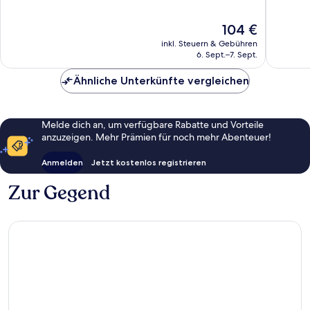
Hervorragend,
Außerge
234
387
Der
104 €
Bewertungen
Bewert
Preis
inkl. Steuern & Gebühren
beträgt
6. Sept.–7. Sept.
104 €
Ähnliche Unterkünfte vergleichen
Melde dich an, um verfügbare Rabatte und Vorteile
anzuzeigen. Mehr Prämien für noch mehr Abenteuer!
Anmelden
Jetzt kostenlos registrieren
Zur Gegend