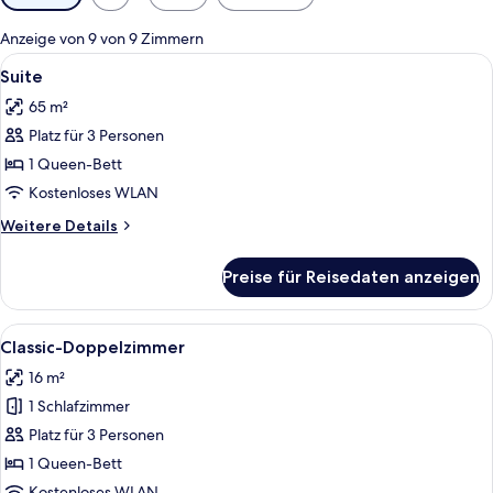
Filter
für
Anzeige von 9 von 9 Zimmern
Zimmer
Alle
Ein Schlafzimmer mit einem Himmelbett
9
Suite
Fotos
65 m²
für
Platz für 3 Personen
Suite
anzeigen
1 Queen-Bett
Kostenloses WLAN
Weitere
Weitere Details
Details
für
Preise für Reisedaten anzeigen
Suite
Alle
Ein Bett mit gelber Kopfteil, eine Na
6
Classic-Doppelzimmer
Fotos
16 m²
für
1 Schlafzimmer
Classic-
Doppelzimmer
Platz für 3 Personen
anzeigen
1 Queen-Bett
Kostenloses WLAN