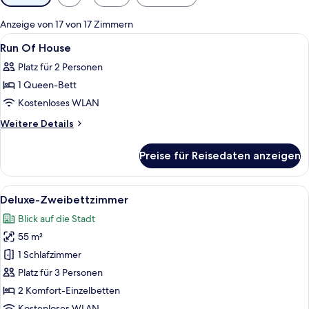
Filter
für
Anzeige von 17 von 17 Zimmern
Zimmer
Alle
Ein modernes Hotelzimmer mit Etagen
13
Run Of House
Fotos
Platz für 2 Personen
für
1 Queen-Bett
Run
Of
Kostenloses WLAN
House
Weitere
Weitere Details
anzeigen
Details
für
Preise für Reisedaten anzeigen
Run
Of
House
Alle
Ein modernes Hotelzimmer mit einem gr
7
Deluxe-Zweibettzimmer
Fotos
Blick auf die Stadt
für
55 m²
Deluxe-
Zweibettzimmer
1 Schlafzimmer
anzeigen
Platz für 3 Personen
2 Komfort-Einzelbetten
Kostenloses WLAN