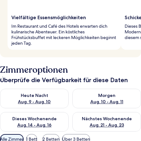
Vielfältige Essensmöglichkeiten
Schick
Im Restaurant und Café des Hotels erwarten dich
Dieses B
kulinarische Abenteuer. Ein köstliches
Modernes
Frühstücksbuffet mit leckeren Möglichkeiten beginnt
diesem s
jeden Tag.
Zimmeroptionen
Überprüfe die Verfügbarkeit für diese Daten
Überprüfe die Verfügbarkeit für heute Nacht, Aug. 9 - Aug. 10
Überprüfe die Verfügbarkeit fü
Heute Nacht
Morgen
Aug. 9 - Aug. 10
Aug. 10 - Aug. 11
Überprüfe die Verfügbarkeit für dieses Wochenende, Aug. 14 -
Überprüfe die Verfügbarkeit f
Dieses Wochenende
Nächstes Wochenende
Aug. 14 - Aug. 16
Aug. 21 - Aug. 23
Verfügbare
Alle Zimmer
1 Bett
2 Betten
Über 3 Betten