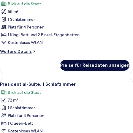
Blick auf die Stadt
für
55 m²
Familienzimmer
anzeigen
1 Schlafzimmer
Platz für 4 Personen
1 King-Bett und 2 Einzel-Etagenbetten
Kostenloses WLAN
Weitere
Weitere Details
Details
für
Preise für Reisedaten anzeigen
Familienzimmer
Alle
Ein modernes Hotelzimmer mit einem g
12
Presidential-Suite, 1 Schlafzimmer
Fotos
Blick auf die Stadt
für
72 m²
Presidential-
Suite,
1 Schlafzimmer
1
Platz für 3 Personen
Schlafzimmer
1 Queen-Bett
anzeigen
Kostenloses WLAN