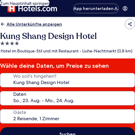
Zum Hauptinhalt springen
App herunterladen
Alle Unterkünfte anzeigen
Kung Shang Design Hotel
4.0-
Sterne-
Hotel im Boutique-Stil und mit Restaurant - Liuhe-Nachtmarkt (0,8 km)
Unterkunft
Wähle deine Daten, um Preise zu sehen
Wo soll’s hingehen?
Daten
Gäste
Suchen