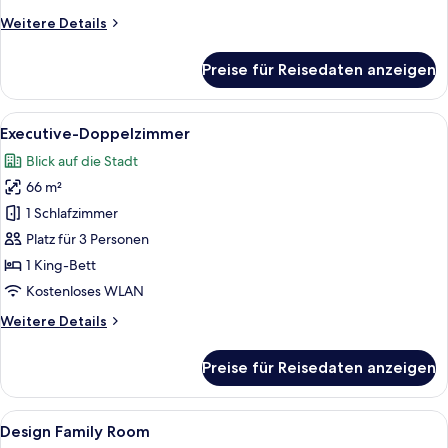
Weitere
Weitere Details
Details
für
Preise für Reisedaten anzeigen
Presidential-
Suite,
1
Alle
Ein Hotelzimmer mit einem großen Bet
9
Schlafzimmer
Executive-Doppelzimmer
Fotos
Blick auf die Stadt
für
66 m²
Executive-
Doppelzimmer
1 Schlafzimmer
anzeigen
Platz für 3 Personen
1 King-Bett
Kostenloses WLAN
Weitere
Weitere Details
Details
für
Preise für Reisedaten anzeigen
Executive-
Doppelzimmer
Alle
Ein modernes Hotelzimmer mit einem B
12
Design Family Room
Fotos