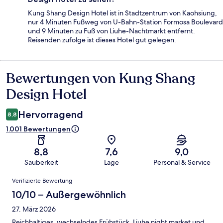
Kung Shang Design Hotel ist in Stadtzentrum von Kaohsiung,
nur 4 Minuten Fußweg von U-Bahn-Station Formosa Boulevard
und 9 Minuten zu Fuß von Liuhe-Nachtmarkt entfernt.
Reisenden zufolge ist dieses Hotel gut gelegen.
Bewertungen von Kung Shang
Bewertungen
Design Hotel
Hervorragend
8,8
1.001 Bewertungen
8,8
7,6
9,0
Sauberkeit
Lage
Personal & Service
Bewertungen
Verifizierte Bewertung
10/10 – Außergewöhnlich
27. März 2026
Reichhaltiges, wechselndes Frühstück. Liuhe night market und