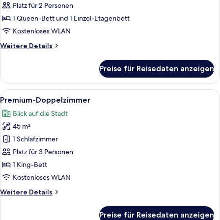
Platz für 2 Personen
für
1 Queen-Bett und 1 Einzel-Etagenbett
Design
Family
Kostenloses WLAN
Room
Weitere
Weitere Details
anzeigen
Details
für
Preise für Reisedaten anzeigen
Design
Family
Room
Alle
Ein modernes Hotelzimmer mit einem g
3
Premium-Doppelzimmer
Fotos
Blick auf die Stadt
für
45 m²
Premium-
Doppelzimmer
1 Schlafzimmer
anzeigen
Platz für 3 Personen
1 King-Bett
Kostenloses WLAN
Weitere
Weitere Details
Details
für
Preise für Reisedaten anzeigen
Premium-