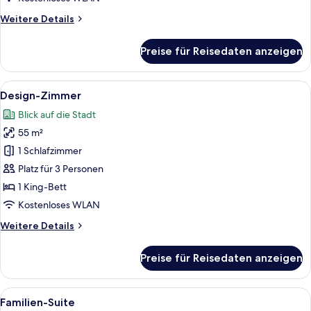
Weitere
Weitere Details
Details
für
Preise für Reisedaten anzeigen
Executive-
Dreibettzimmer
Alle
Ein modernes Wohnzimmer mit Stadtbi
12
Design-Zimmer
Fotos
Blick auf die Stadt
für
55 m²
Design-
Zimmer
1 Schlafzimmer
anzeigen
Platz für 3 Personen
1 King-Bett
Kostenloses WLAN
Weitere
Weitere Details
Details
für
Preise für Reisedaten anzeigen
Design-
Zimmer
Alle
Ein Hotelzimmer mit zwei Betten, ein
8
Familien-Suite
Fotos