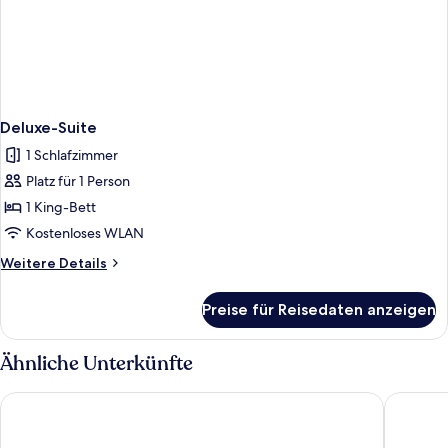
Deluxe-Suite
1 Schlafzimmer
Platz für 1 Person
1 King-Bett
Kostenloses WLAN
Weitere
Weitere Details
Details
für
Preise für Reisedaten anzeigen
Deluxe-
Suite
Ähnliche Unterkünfte
Watermark Hotel Kaohsiung Station
Harbour 