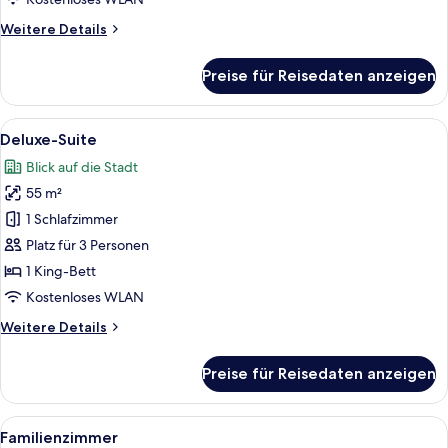
Weitere
Weitere Details
Details
für
Preise für Reisedaten anzeigen
Deluxe-
Zweibettzimmer
Alle
Ein Hotelzimmer mit Bett, Sofa, Schre
12
Deluxe-Suite
Fotos
Blick auf die Stadt
für
55 m²
Deluxe-
Suite
1 Schlafzimmer
anzeigen
Platz für 3 Personen
1 King-Bett
Kostenloses WLAN
Weitere
Weitere Details
Details
für
Preise für Reisedaten anzeigen
Deluxe-
Suite
Alle
Ein Hotelzimmer mit einer Couch, ein
9
Familienzimmer