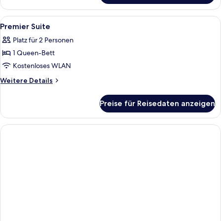
Doppelzimmer
Alle
Zimmersafe, Schreibtisch, schallisoli
3
Premier Suite
Fotos
Platz für 2 Personen
für
1 Queen-Bett
Premier
Suite
Kostenloses WLAN
anzeigen
Weitere
Weitere Details
Details
für
Preise für Reisedaten anzeigen
Premier
Suite