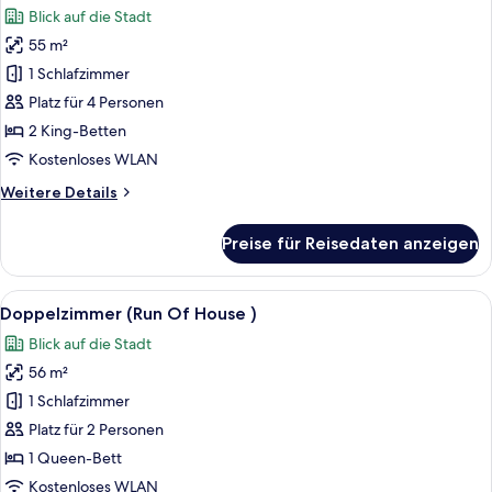
Blick auf die Stadt
für
55 m²
Familien-
Suite
1 Schlafzimmer
anzeigen
Platz für 4 Personen
2 King-Betten
Kostenloses WLAN
Weitere
Weitere Details
Details
für
Preise für Reisedaten anzeigen
Familien-
Suite
Alle
Ein modernes Hotelzimmer mit einem gr
13
Doppelzimmer (Run Of House )
Fotos
Blick auf die Stadt
für
56 m²
Doppelzimmer
(Run
1 Schlafzimmer
Of
Platz für 2 Personen
House
1 Queen-Bett
)
Kostenloses WLAN