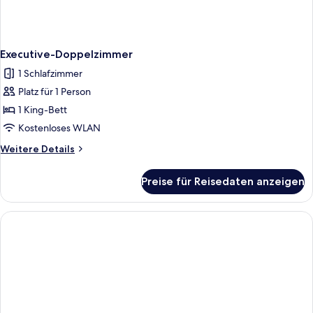
Executive-Doppelzimmer
1 Schlafzimmer
Platz für 1 Person
1 King-Bett
Kostenloses WLAN
Weitere
Weitere Details
Details
für
Preise für Reisedaten anzeigen
Executive-
Doppelzimmer