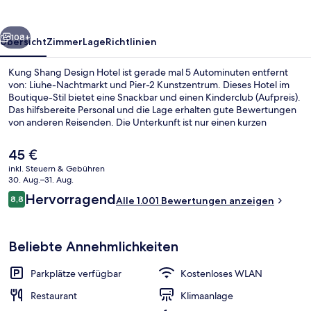
rück
Weiter
108+
Übersicht
Zimmer
Lage
Richtlinien
Kung Shang Design Hotel ist gerade mal 5 Autominuten entfernt
von: Liuhe-Nachtmarkt und Pier-2 Kunstzentrum. Dieses Hotel im
Boutique-Stil bietet eine Snackbar und einen Kinderclub (Aufpreis).
Das hilfsbereite Personal und die Lage erhalten gute Bewertungen
von anderen Reisenden. Die Unterkunft ist nur einen kurzen
Fußmarsch von den öffentlichen Verkehrsmitteln entfernt: Zur U-
Bahn läuft man 4 Minuten (U-Bahn-Station Formosa Boulevard) bzw.
Der
45 €
12 Minuten (Station Sinyi Elementary School).
aktuelle
inkl. Steuern & Gebühren
Preis
30. Aug.–31. Aug.
Presidential-Suite, 1 Schlafzimmer | 
beträgt
Bewertungen
Hervorragend
8,8
Alle 1.001 Bewertungen anzeigen
45 €.
8,8 von 10.
Beliebte Annehmlichkeiten
Parkplätze verfügbar
Kostenloses WLAN
Restaurant
Klimaanlage