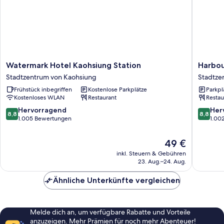
Watermark
Harbour
Watermark Hotel Kaohsiung Station
Harbou
Hotel
10
Stadtzentrum von Kaohsiung
Stadtze
Kaohsiung
Hotel
Frühstück inbegriffen
Kostenlose Parkplätze
Parkpl
Station
Stadtze
Kostenloses WLAN
Restaurant
Restau
Stadtzentrum
von
von
Kaohsiu
8.8
8.8
Hervorragend
Her
8,8
8,8
Kaohsiung
von
von
1.005 Bewertungen
1.00
10,
10,
Hervorragend,
Hervorr
Der
49 €
1.005
1.002
Preis
inkl. Steuern & Gebühren
Bewertungen
Bewert
beträgt
23. Aug.–24. Aug.
49 €
Ähnliche Unterkünfte vergleichen
Melde dich an, um verfügbare Rabatte und Vorteile
anzuzeigen. Mehr Prämien für noch mehr Abenteuer!