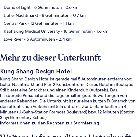
Dome of Light
- 6 Gehminuten
- 0.6 km
Liuhe-Nachtmarkt
- 8 Gehminuten
- 0.7 km
Central Park
- 12 Gehminuten
- 1.1 km
Kaohsiung Medical University
- 18 Gehminuten
- 1.6 km
Love River
- 5 Autominuten
- 2.4 km
Mehr zu dieser Unterkunft
Kung Shang Design Hotel
Kung Shang Design Hotel ist gerade mal 5 Autominuten entfernt von:
Liuhe-Nachtmarkt und Pier-2 Kunstzentrum. Dieses Hotel im Boutique-
Stil bietet eine Snackbar und einen Kinderclub (Aufpreis). Das
hilfsbereite Personal und die Lage erhalten gute Bewertungen von
anderen Reisenden. Die Unterkunft ist nur einen kurzen Fußmarsch von
den öffentlichen Verkehrsmitteln entfernt: Zur U-Bahn läuft man 4
Minuten (U-Bahn-Station Formosa Boulevard) bzw. 12 Minuten (Station
Sinyi Elementary School).
Informationen zu den Rechten zur Stornierung