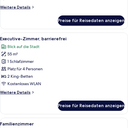
anzeigen
Weitere
Weitere Details
Details
für
Preise für Reisedaten anzeigen
Doppelzimmer
(Run
Of
Alle
Ein modernes Hotelzimmer mit Bett, Si
6
House
Executive-Zimmer, barrierefrei
Fotos
)
Blick auf die Stadt
für
55 m²
Executive-
Zimmer,
1 Schlafzimmer
barrierefrei
Platz für 4 Personen
anzeigen
2 King-Betten
Kostenloses WLAN
Weitere
Weitere Details
Details
für
Preise für Reisedaten anzeigen
Executive-
Zimmer,
barrierefrei
Alle
Ein Hotelzimmer mit Zelt, Stuhl und Be
11
Familienzimmer
Fotos