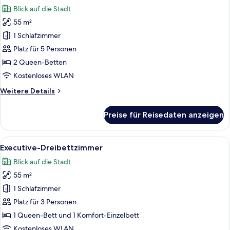
Fotos
Blick auf die Stadt
für
55 m²
Familienzimmer
anzeigen
1 Schlafzimmer
Platz für 5 Personen
2 Queen-Betten
Kostenloses WLAN
Weitere
Weitere Details
Details
für
Preise für Reisedaten anzeigen
Familienzimmer
Alle
Ein Hotelzimmer mit einem Bett, einem
9
Executive-Dreibettzimmer
Fotos
Blick auf die Stadt
für
55 m²
Executive-
Dreibettzimmer
1 Schlafzimmer
anzeigen
Platz für 3 Personen
1 Queen-Bett und 1 Komfort-Einzelbett
Kostenloses WLAN