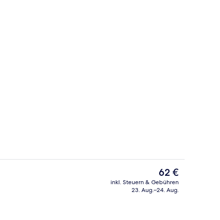
Ausstattung der Unterkunft
Der
62 €
aktuelle
inkl. Steuern & Gebühren
Preis
23. Aug.–24. Aug.
ttwaren, Zimmersafe, Schreibtisch
Tägliches inbegriffenes Frühstücksbuf
beträgt
62 €.