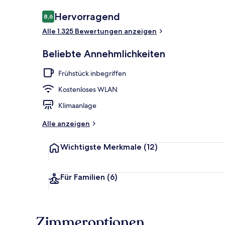
Bewertungen
Hervorragend
8,6
8,6 von 10.
Alle 1.325 Bewertungen anzeigen
Außenbereic
Beliebte Annehmlichkeiten
Frühstück inbegriffen
Kostenloses WLAN
Klimaanlage
Alle anzeigen
Wichtigste Merkmale
(12)
Für Familien
(6)
Zimmeroptionen