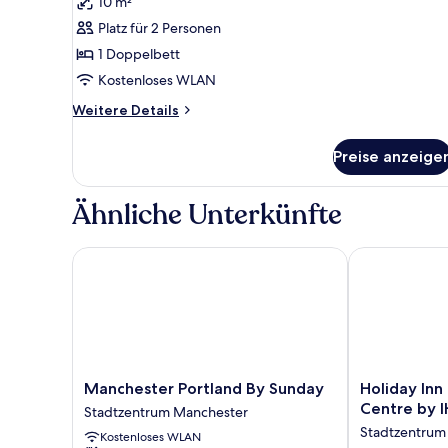
10 m²
1
Platz für 2 Personen
Double
1 Doppelbett
Standard
Accessible
Kostenloses WLAN
with
Weitere
Weitere Details
Free
Details
für
Hot
Preise anzeige
1
Breakfast
Double
anzeigen
Standard
Ähnliche Unterkünfte
Accessible
with
Free
Manchester Portland By Sunday
Holiday Inn M
Hot
Breakfast
Manchester
Holiday
Manchester Portland By Sunday
Holiday Inn
Portland
Inn
Centre by 
Stadtzentrum Manchester
By
Manchester
Stadtzentrum
Kostenloses WLAN
Sunday
-