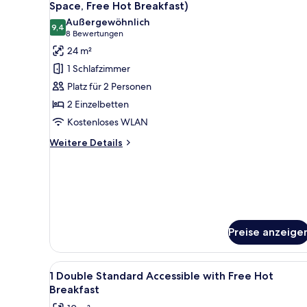
Fotos
Space, Free Hot Breakfast)
für
Außergewöhnlich
9,4
Premium-
9,4 von 10
(8
8 Bewertungen
Zimmer,
Bewertungen)
24 m²
2 Einzelbetten
1 Schlafzimmer
(Extra
Platz für 2 Personen
Floor
2 Einzelbetten
Space,
Kostenloses WLAN
Free
Hot
Weitere
Weitere Details
Details
Breakfast)
für
anzeigen
Premium-
Zimmer,
2 Einzelbetten
(Extra
Floor
Preise anzeige
Space,
Free
Hot
Alle
Allergikerbettwaren, Zimmersaf
8
1 Double Standard Accessible with Free Hot
Breakfast)
Fotos
Breakfast
für