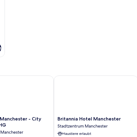
n
anchester - City Centre by IHG
Britannia Hotel Manchester
Britannia
 Manchester - City
Britannia Hotel Manchester
Hotel
IHG
Stadtzentrum Manchester
Manchester
 Manchester
Haustiere erlaubt
Stadtzentrum