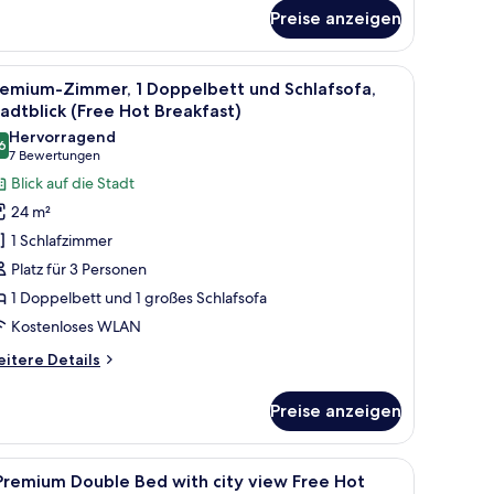
r
Preise anzeigen
andardzimmer,
ppelbett,
penden.
t, zwei Nachttischen mit Lampen, einem blauen Sessel, einem Schreibtisch 
le
Ein Hotelzimmer mit einem großen Bett, zwei
8
rrierefrei
remium-Zimmer, 1 Doppelbett und Schlafsofa,
otos
ree
adtblick (Free Hot Breakfast)
t
ür
Hervorragend
eakfast)
6
remium-
8,6 von 10
(7
7 Bewertungen
immer,
Bewertungen)
Blick auf die Stadt
 Doppelbett
24 m²
nd
1 Schlafzimmer
chlafsofa,
Platz für 3 Personen
tadtblick
1 Doppelbett und 1 großes Schlafsofa
Free
Kostenloses WLAN
ot
reakfast)
itere
itere Details
nzeigen
tails
r
Preise anzeigen
emium-
mmer,
Doppelbett
d einem Fenster mit Blick auf die Stadt.
le
Allergikerbettwaren, Zimmersafe, Schreibtisc
8
nd
Premium Double Bed with city view Free Hot