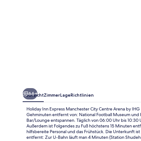
City
Centre
Arena
by
IHG
66+
Übersicht
Zimmer
Lage
Richtlinien
Holiday Inn Express Manchester City Centre Arena by IHG 
Gehminuten entfernt von: National Football Museum und Pi
Bar/Lounge entspannen. Täglich von 06:00 Uhr bis 10:30 Uh
Außerdem ist Folgendes zu Fuß höchstens 15 Minuten entf
hilfsbereite Personal und das Frühstück. Die Unterkunft i
entfernt: Zur U-Bahn läuft man 4 Minuten (Station Shudehil