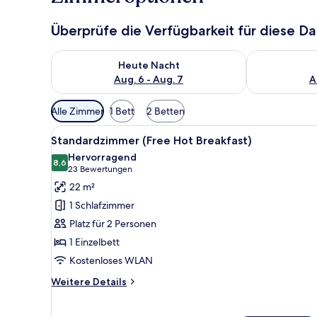
Überprüfe die Verfügbarkeit für diese D
Überprüfe die Verfügbarkeit für heute Nacht, Aug. 6
Überprüfe die
Heute Nacht
Aug. 6 - Aug. 7
A
Verfügbare
Alle Zimmer
1 Bett
2 Betten
Filter
Alle
Ein Hotelzimmer mit einem Bet
für
6
Standardzimmer (Free Hot Breakfast)
Fotos
Zimmer
Hervorragend
für
8,6
8,6 von 10
(23
23 Bewertungen
Standardzimmer
Bewertungen)
22 m²
(Free
1 Schlafzimmer
Hot
Platz für 2 Personen
Breakfast)
1 Einzelbett
anzeigen
Kostenloses WLAN
Weitere
Weitere Details
Details
für