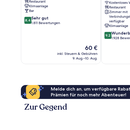
Restaurant
Stadtzentrum
City
Kostenloses
Klimaanlage
Restaurant
Manchester
Centre
Bar
Zimmer mit
by
Verbindungs
8.4
Sehr gut
IHG
8,4
verfügbar
von
1.811 Bewertungen
Stadtzentrum
Klimaanlage
10,
Manchester
9.2
Wunderb
Sehr
9,2
von
1.928 Bewe
gut,
10,
1.811
Der
60 €
Wunderbar,
Bewertungen
Preis
1.928
inkl. Steuern & Gebühren
beträgt
9. Aug.–10. Aug.
Bewertungen
60 €
Melde dich an, um verfügbare Rabat
Prämien für noch mehr Abenteuer!
Zur Gegend