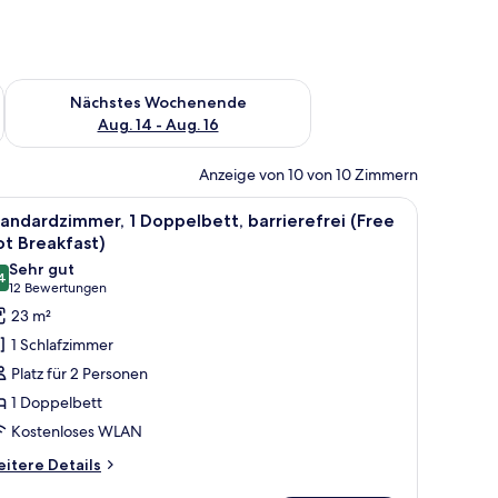
es Wochenende, Aug. 7 - Aug. 9.
Überprüfe die Verfügbarkeit für nächstes Wochenende, Aug. 1
Nächstes Wochenende
Aug. 14 - Aug. 16
Anzeige von 10 von 10 Zimmern
r mit Vorhängen.
m Nachttisch mit Lampe, einem blauen Sofa und einem großen Fenster mit V
le
Ein Hotelzimmer mit einem großen Bett, einem 
8
andardzimmer, 1 Doppelbett, barrierefrei (Free
otos
t Breakfast)
ür
Sehr gut
4
tandardzimmer,
8,4 von 10
(12
12 Bewertungen
Bewertungen)
23 m²
oppelbett,
1 Schlafzimmer
arrierefrei
Platz für 2 Personen
Free
1 Doppelbett
ot
Kostenloses WLAN
reakfast)
nzeigen
itere
itere Details
tails