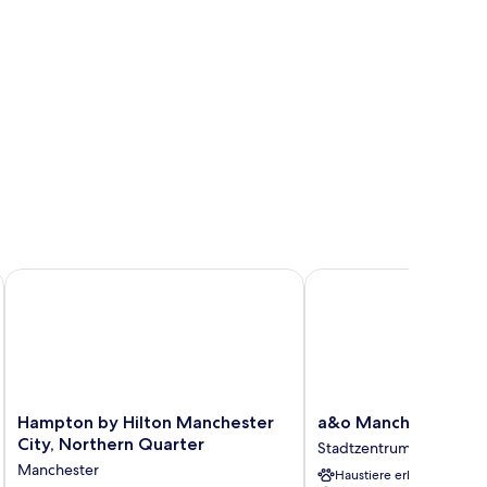
Hampton by Hilton Manchester City, Northern Quarter
a&o Manchester City C
Hampton
a&o
Hampton by Hilton Manchester
a&o Manchester Cit
by
Manchester
City, Northern Quarter
Stadtzentrum Manchest
Hilton
City
Manchester
Haustiere erlaubt
Manchester
Centre