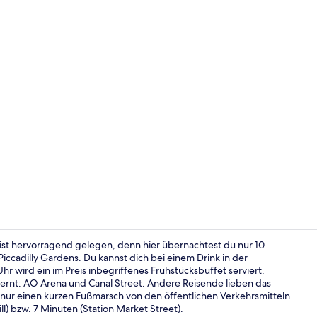
Rezeption
ist hervorragend gelegen, denn hier übernachtest du nur 10
ccadilly Gardens. Du kannst dich bei einem Drink in der
r wird ein im Preis inbegriffenes Frühstücksbuffet serviert.
Allergikerbe
ernt: AO Arena und Canal Street. Andere Reisende lieben das
st nur einen kurzen Fußmarsch von den öffentlichen Verkehrsmitteln
l) bzw. 7 Minuten (Station Market Street).