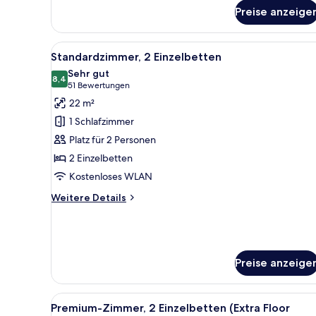
Standardzimmer
Preise anzeige
(Free
Hot
Breakfast)
Alle
Ein Hotelzimmer mit zwei Bette
6
Standardzimmer, 2 Einzelbetten
Fotos
Sehr gut
für
8,4
8,4 von 10
(51
51 Bewertungen
Standardzimmer,
Bewertungen)
22 m²
2 Einzelbetten
1 Schlafzimmer
anzeigen
Platz für 2 Personen
2 Einzelbetten
Kostenloses WLAN
Weitere
Weitere Details
Details
für
Standardzimmer,
2 Einzelbetten
Preise anzeige
Alle
Ein Hotelzimmer mit zwei Bette
7
Premium-Zimmer, 2 Einzelbetten (Extra Floor