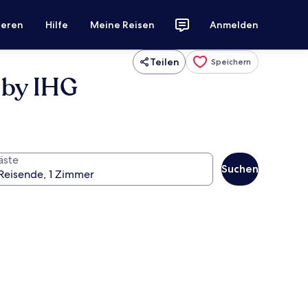
ieren
Hilfe
Meine Reisen
Anmelden
Teilen
Speichern
 by IHG
äste
Suchen