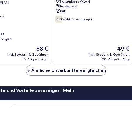
Kostenloses WLAN
 WLAN
Manchester
Restaurant
Bar
tür
6.8
6,8
2.144 Bewertungen
von
10,
ar
2.144
rtungen
Bewertungen
Der
Der
83 €
49 €
Preis
Preis
inkl. Steuern & Gebühren
inkl. Steuern & Gebühren
beträgt
beträgt
16. Aug.–17. Aug.
20. Aug.–21. Aug.
83 €
49 €
Ähnliche Unterkünfte vergleichen
te und Vorteile anzuzeigen. Mehr