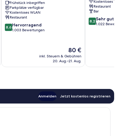
Kostenloses WLAN
City,
Frühstück inbegriffen
Stadtzentrum
Restaurant
Parkplätze verfügbar
Northern
Manchester
Bar
Kostenloses WLAN
Quarter
Restaurant
8.2
Sehr gut
Manchester
8,2
von
1.022 Bewertungen
8.6
Hervorragend
8,6
10,
von
1.003 Bewertungen
Sehr
10,
gut,
Hervorragend,
1.022
1.003
Der
80 €
Bewertungen
Bewertungen
Preis
inkl. Steuern & Gebühren
inkl. S
beträgt
20. Aug.–21. Aug.
80 €
Anmelden
Jetzt kostenlos registrieren