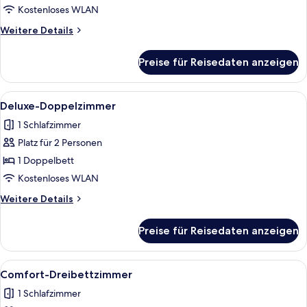
anzeigen
Kostenloses WLAN
Weitere
Weitere Details
Details
für
Preise für Reisedaten anzeigen
Deluxe-
Dreibettzimmer
Alle
Deluxe-Doppelzimmer | Kostenloses
3
Deluxe-Doppelzimmer
Fotos
1 Schlafzimmer
für
Platz für 2 Personen
Deluxe-
Doppelzimmer
1 Doppelbett
anzeigen
Kostenloses WLAN
Weitere
Weitere Details
Details
für
Preise für Reisedaten anzeigen
Deluxe-
Doppelzimmer
Alle
Comfort-Dreibettzimmer | Kostenlos
4
Comfort-Dreibettzimmer
Fotos
1 Schlafzimmer
für