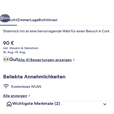
rück
Weiter
32+
Übersicht
Zimmer
Lage
Richtlinien
Shamrock Inn ist eine hervorragende Wahl für einen Besuch in Cork.
Der
90 €
aktuelle
inkl. Steuern & Gebühren
Preis
18. Aug.–19. Aug.
beträgt
Bewertungen
Gut
6,4
Alle 41 Bewertungen anzeigen
90 €.
6,4 von 10.
Comfort-Dreibettzimmer | Kostenlos
Beliebte Annehmlichkeiten
Kostenloses WLAN
Alle anzeigen
Wichtigste Merkmale
(2)