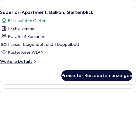
Zweibettzimmer
Alle
Superior-Apartment, Balkon, Gartenbl
11
Superior-Apartment, Balkon, Gartenblick
Fotos
Blick auf den Garten
für
1 Schlafzimmer
Superior-
Apartment,
Platz für 4 Personen
Balkon,
1 Einzel-Etagenbett und 1 Doppelbett
Gartenblick
Kostenloses WLAN
anzeigen
Weitere
Weitere Details
Details
für
Preise für Reisedaten anzeigen
Superior-
Apartment,
Balkon,
Gartenblick