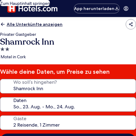
Zum Hauptinhalt springen
App herunterladen
Alle Unterkünfte anzeigen
Privater Gastgeber
Shamrock Inn
2.0-
Sterne-
Motel in Cork
Unterkunft
Wähle deine Daten, um Preise zu sehen
Wo soll’s hingehen?
Daten
Gäste