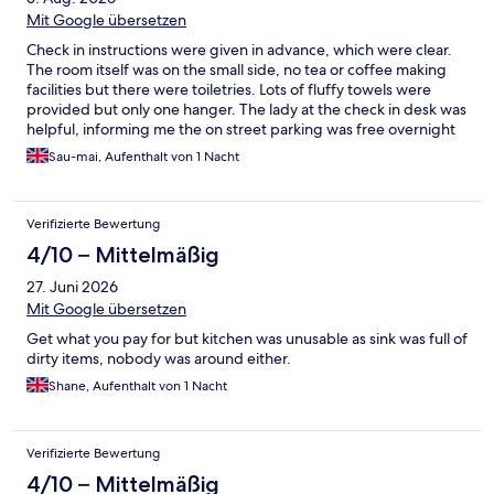
Mit Google übersetzen
Check in instructions were given in advance, which were clear.
The room itself was on the small side, no tea or coffee making
facilities but there were toiletries. Lots of fluffy towels were
provided but only one hanger. The lady at the check in desk was
helpful, informing me the on street parking was free overnight
til 10:30am. Shame about the fire alarm which woke everyone
Sau-mai, Aufenthalt von 1 Nacht
up at 11:30pm, due to a shower with no fan on.
Verifizierte Bewertung
4/10 – Mittelmäßig
27. Juni 2026
Mit Google übersetzen
Get what you pay for but kitchen was unusable as sink was full of
dirty items, nobody was around either.
Shane, Aufenthalt von 1 Nacht
Verifizierte Bewertung
4/10 – Mittelmäßig