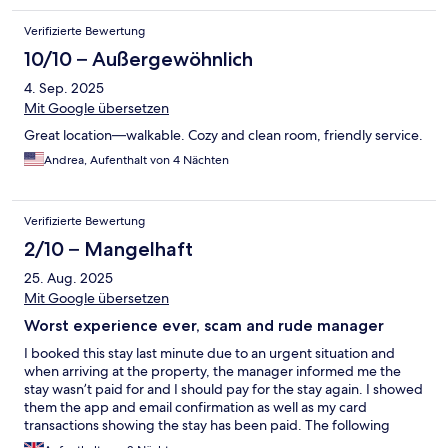
Verifizierte Bewertung
10/10 – Außergewöhnlich
4. Sep. 2025
Mit Google übersetzen
Great location—walkable. Cozy and clean room, friendly service.
Andrea, Aufenthalt von 4 Nächten
Verifizierte Bewertung
2/10 – Mangelhaft
25. Aug. 2025
Mit Google übersetzen
Worst experience ever, scam and rude manager
I booked this stay last minute due to an urgent situation and
when arriving at the property, the manager informed me the
stay wasn’t paid for and I should pay for the stay again. I showed
them the app and email confirmation as well as my card
transactions showing the stay has been paid. The following
morning, the same manager called me and advised if I was not