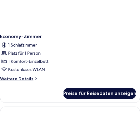
Economy-Zimmer
1 Schlafzimmer
Platz für 1 Person
1 Komfort-Einzelbett
Kostenloses WLAN
Weitere
Weitere Details
Details
für
Preise für Reisedaten anzeigen
Economy-
Zimmer