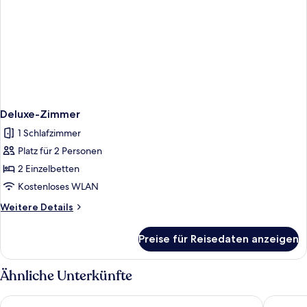
Deluxe-Zimmer
1 Schlafzimmer
Platz für 2 Personen
2 Einzelbetten
Kostenloses WLAN
Weitere
Weitere Details
Details
für
Preise für Reisedaten anzeigen
Deluxe-
Zimmer
Ähnliche Unterkünfte
Copley Court
For Stud