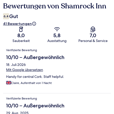
Bewertungen von Shamrock Inn
Bewertungen
Gut
6,4
41 Bewertungen
8,0
5,8
7,0
Sauberkeit
Ausstattung
Personal & Service
Bewertungen
Verifizierte Bewertung
10/10 – Außergewöhnlich
18. Juli 2026
Mit Google übersetzen
Handy for central Cork. Staff helpful.
Claire, Aufenthalt von 1 Nacht
Verifizierte Bewertung
10/10 – Außergewöhnlich
29. Aug. 2025