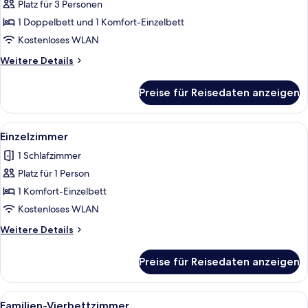
Platz für 3 Personen
Comfort-
Dreibettzimmer
1 Doppelbett und 1 Komfort-Einzelbett
anzeigen
Kostenloses WLAN
Weitere
Weitere Details
Details
für
Preise für Reisedaten anzeigen
Comfort-
Dreibettzimmer
Alle
Einzelzimmer | Kostenloses WLAN
1
Einzelzimmer
Fotos
1 Schlafzimmer
für
Platz für 1 Person
Einzelzimmer
anzeigen
1 Komfort-Einzelbett
Kostenloses WLAN
Weitere
Weitere Details
Details
für
Preise für Reisedaten anzeigen
Einzelzimmer
Alle
Familien-Vierbettzimmer | Kostenlos
5
Familien-Vierbettzimmer