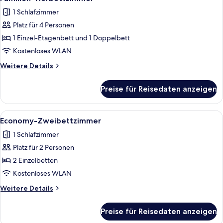
Fotos
1 Schlafzimmer
für
Platz für 4 Personen
Familien-
Vierbettzimmer
1 Einzel-Etagenbett und 1 Doppelbett
anzeigen
Kostenloses WLAN
Weitere
Weitere Details
Details
für
Preise für Reisedaten anzeigen
Familien-
Vierbettzimmer
Alle
Economy-Zweibettzimmer | Kostenlo
2
Economy-Zweibettzimmer
Fotos
1 Schlafzimmer
für
Platz für 2 Personen
Economy-
Zweibettzimmer
2 Einzelbetten
anzeigen
Kostenloses WLAN
Weitere
Weitere Details
Details
für
Preise für Reisedaten anzeigen
Economy-