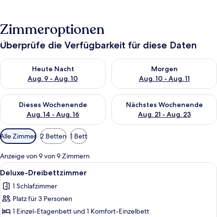
Zimmeroptionen
Überprüfe die Verfügbarkeit für diese Daten
Überprüfe die Verfügbarkeit für heute Nacht, Aug. 9 - Aug. 10
Überprüfe die Verfügbarkeit fü
Heute Nacht
Morgen
Aug. 9 - Aug. 10
Aug. 10 - Aug. 11
Überprüfe die Verfügbarkeit für dieses Wochenende, Aug. 14 -
Überprüfe die Verfügbarkeit f
Dieses Wochenende
Nächstes Wochenende
Aug. 14 - Aug. 16
Aug. 21 - Aug. 23
Verfügbare
Alle Zimmer
2 Betten
1 Bett
Filter
für
Anzeige von 9 von 9 Zimmern
Zimmer
Alle
Deluxe-Dreibettzimmer | Kostenlose
2
Deluxe-Dreibettzimmer
Fotos
1 Schlafzimmer
für
Platz für 3 Personen
Deluxe-
Dreibettzimmer
1 Einzel-Etagenbett und 1 Komfort-Einzelbett