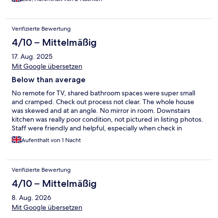
Verifizierte Bewertung
4/10 – Mittelmäßig
17. Aug. 2025
Mit Google übersetzen
Below than average
No remote for TV, shared bathroom spaces were super small
and cramped. Check out process not clear. The whole house
was skewed and at an angle. No mirror in room. Downstairs
kitchen was really poor condition, not pictured in listing photos.
Staff were friendly and helpful, especially when check in
process wasn’t too clear. Location was central, but it made the
Aufenthalt von 1 Nacht
rooms very loud when the windows were open. No fans or air
conditioning
Verifizierte Bewertung
4/10 – Mittelmäßig
8. Aug. 2026
Mit Google übersetzen