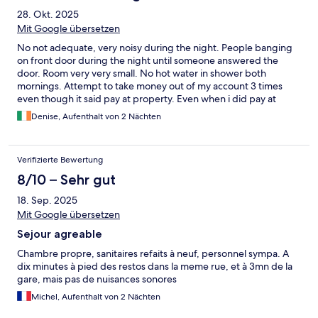
28. Okt. 2025
Mit Google übersetzen
No not adequate, very noisy during the night. People banging
on front door during the night until someone answered the
door. Room very very small. No hot water in shower both
mornings. Attempt to take money out of my account 3 times
even though it said pay at property. Even when i did pay at
property as it said on expedia , 2 further attempts were make to
Denise, Aufenthalt von 2 Nächten
take money again?????? Very unsatisfactory.
Verifizierte Bewertung
8/10 – Sehr gut
18. Sep. 2025
Mit Google übersetzen
Sejour agreable
Chambre propre, sanitaires refaits à neuf, personnel sympa. A
dix minutes à pied des restos dans la meme rue, et à 3mn de la
gare, mais pas de nuisances sonores
Michel, Aufenthalt von 2 Nächten