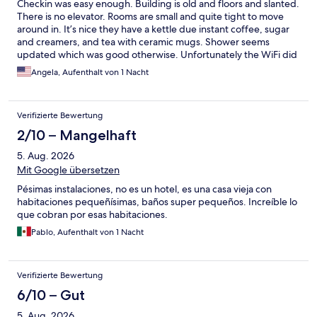
Checkin was easy enough. Building is old and floors and slanted.
There is no elevator. Rooms are small and quite tight to move
around in. It’s nice they have a kettle due instant coffee, sugar
and creamers, and tea with ceramic mugs. Shower seems
updated which was good otherwise. Unfortunately the WiFi did
not work at all even though they tried fixing it. Saw the network
Angela, Aufenthalt von 1 Nacht
but no internet was available. Which was a big problem since
we’re visiting out of country and need it whenever we’re staying
at a place to do research and such and a key factor when
Verifizierte Bewertung
booking a stay. It was also stuffy in the unit. When leaving the
window open, it was even louder with the outside traffic noises.
2/10 – Mangelhaft
You’re right at the main road. Unfortunately we did not know
5. Aug. 2026
this.
Mit Google übersetzen
Pésimas instalaciones, no es un hotel, es una casa vieja con
habitaciones pequeñísimas, baños super pequeños. Increíble lo
que cobran por esas habitaciones.
Pablo, Aufenthalt von 1 Nacht
Verifizierte Bewertung
6/10 – Gut
5. Aug. 2026