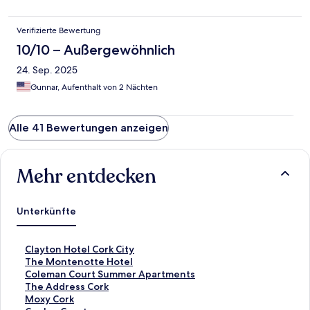
Verifizierte Bewertung
10/10 – Außergewöhnlich
24. Sep. 2025
Gunnar, Aufenthalt von 2 Nächten
Alle 41 Bewertungen anzeigen
Mehr entdecken
Unterkünfte
L
Clayton Hotel Cork City
i
L
The Montenotte Hotel
n
i
L
Coleman Court Summer Apartments
k
n
i
L
The Address Cork
,
k
n
i
L
Moxy Cork