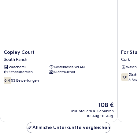
Copley
For
Copley Court
For St
Court
Student
South Parish
Cork
South
Only
Wäscherei
Kostenloses WLAN
Wäsch
Parish
Currahe
Fitnessbereich
Nichtraucher
Point
7.0
Gut
7,0
Cork
6.4
von
6 Be
6,4
53 Bewertungen
von
10,
10,
Gut,
53
6
Bewertungen
Bewert
Der
108 €
Preis
inkl. Steuern & Gebühren
beträgt
10. Aug.–11. Aug.
108 €
Ähnliche Unterkünfte vergleichen