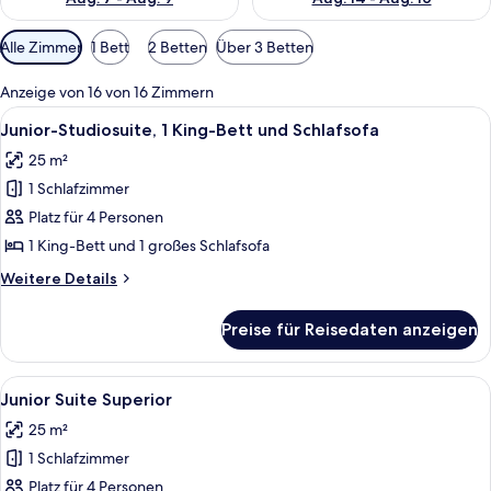
Verfügbare
Alle Zimmer
1 Bett
2 Betten
Über 3 Betten
Filter
für
Anzeige von 16 von 16 Zimmern
Zimmer
Alle
Ein Balkon mit Tisch und Stuhl mit Bl
7
Junior-Studiosuite, 1 King-Bett und Schlafsofa
Fotos
25 m²
für
1 Schlafzimmer
Junior-
Studiosuite,
Platz für 4 Personen
1 King-
1 King-Bett und 1 großes Schlafsofa
Bett
Weitere
Weitere Details
und
Details
Schlafsofa
für
Preise für Reisedaten anzeigen
Junior-
anzeigen
Studiosuite,
1 King-
Alle
Ein Balkon mit Glasgeländer, Gartenm
16
Bett
Junior Suite Superior
Fotos
und
25 m²
Schlafsofa
für
1 Schlafzimmer
Junior
Suite
Platz für 4 Personen