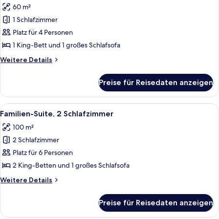
60 m²
für
1 Schlafzimmer
Deluxe-
Suite,
Platz für 4 Personen
1 King-
1 King-Bett und 1 großes Schlafsofa
Bett
Weitere
Weitere Details
und
Details
Schlafsofa
für
Preise für Reisedaten anzeigen
Deluxe-
anzeigen
Suite,
1 King-
Alle
Ein Wohnzimmer mit einer Couch, einem
6
Bett
Familien-Suite, 2 Schlafzimmer
Fotos
und
100 m²
Schlafsofa
für
2 Schlafzimmer
Familien-
Suite,
Platz für 6 Personen
2 Schlafzimmer
2 King-Betten und 1 großes Schlafsofa
anzeigen
Weitere
Weitere Details
Details
für
Preise für Reisedaten anzeigen
Familien-
Suite,