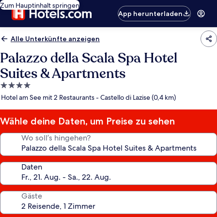
Zum Hauptinhalt springen
App herunterladen
Alle Unterkünfte anzeigen
Palazzo della Scala Spa Hotel
Suites & Apartments
4.0-
Sterne-
Hotel am See mit 2 Restaurants - Castello di Lazise (0,4 km)
Unterkunft
Wähle deine Daten, um Preise zu sehen
Wo soll’s hingehen?
Daten
Gäste