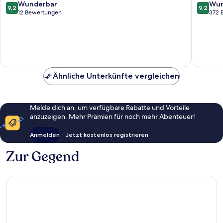
Lazise
&
9.2
9.2
Wunderbar
Wun
9,2
9,2
Family
Natural
von
von
12 Bewertungen
372 
Pacengo
Spa
10,
10,
Lazise
Wunderbar,
Wunder
12
372
Bewertungen
Bewert
Ähnliche Unterkünfte vergleichen
Melde dich an, um verfügbare Rabatte und Vorteile
anzuzeigen. Mehr Prämien für noch mehr Abenteuer!
Anmelden
Jetzt kostenlos registrieren
Zur Gegend