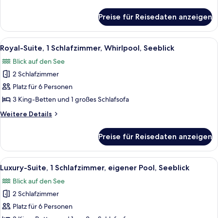
Seeblick
Details
anzeigen
für
Preise für Reisedaten anzeigen
Presidential-
Suite,
2 Schlafzimmer,
Alle
Ein Pool auf dem Dach mit Wasserfall
16
Whirlpool,
Royal-Suite, 1 Schlafzimmer, Whirlpool, Seeblick
Fotos
Seeblick
Blick auf den See
für
2 Schlafzimmer
Royal-
Suite,
Platz für 6 Personen
1
3 King-Betten und 1 großes Schlafsofa
Schlafzimmer,
Weitere
Weitere Details
Whirlpool,
Details
Seeblick
für
Preise für Reisedaten anzeigen
Royal-
anzeigen
Suite,
1
Alle
Ein moderner Poolbereich mit Blick a
21
Schlafzimmer,
Luxury-Suite, 1 Schlafzimmer, eigener Pool, Seeblick
Fotos
Whirlpool,
Blick auf den See
Seeblick
für
2 Schlafzimmer
Luxury-
Suite,
Platz für 6 Personen