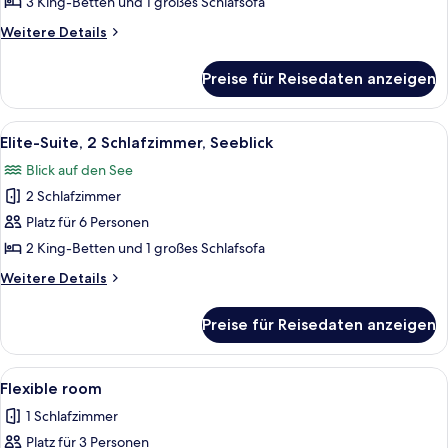
1
3 King-Betten und 1 großes Schlafsofa
Schlafzimmer,
Weitere
Weitere Details
eigener
Details
Pool,
für
Preise für Reisedaten anzeigen
Luxury-
Seeblick
Suite,
anzeigen
1
Alle
Eine moderne Küche mit einem gemuste
9
Schlafzimmer,
Elite-Suite, 2 Schlafzimmer, Seeblick
Fotos
eigener
Blick auf den See
Pool,
für
Seeblick
2 Schlafzimmer
Elite-
Suite,
Platz für 6 Personen
2 Schlafzimmer,
2 King-Betten und 1 großes Schlafsofa
Seeblick
Weitere
Weitere Details
anzeigen
Details
für
Preise für Reisedaten anzeigen
Elite-
Suite,
2 Schlafzimmer,
Alle
Eine Holzterrasse mit Pool im Hinterg
2
Seeblick
Flexible room
Fotos
1 Schlafzimmer
für
Platz für 3 Personen
Flexible