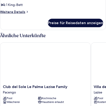
room
1 King-Bett
anzeigen
Weitere
Weitere Details
Details
für
Preise für Reisedaten anzeigen
Flexible
room
Ähnliche Unterkünfte
Club del Sole Le Palme Lazise Family
Villa dei
Club
Villa
Club del Sole Le Palme Lazise Family
Villa 
del
dei
Pacengo
Lazise
Sole
Cedri
Pool
Kochnische
Pool
Le
Thermal
Wäscherei
Haustiere erlaubt
Kosten
Palme
Park