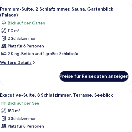
2 Schlafzimmer
Alle
Eine moderne Küche mit Holzschränken
15
Premium-Suite, 2 Schlafzimmer, Sauna, Gartenblick
Fotos
(Palace)
für
Blick auf den Garten
Premium-
110 m²
Suite,
2 Schlafzimmer
2 Schlafzimmer,
Sauna,
Platz für 6 Personen
Gartenblick
2 King-Betten und 1 großes Schlafsofa
(Palace)
Weitere
Weitere Details
anzeigen
Details
für
Preise für Reisedaten anzeigen
Premium-
Suite,
2 Schlafzimmer,
Alle
Eine Dachterrasse mit einem überdacht
18
Sauna,
Executive-Suite, 3 Schlafzimmer, Terrasse, Seeblick
Fotos
Gartenblick
Blick auf den See
(Palace)
für
150 m²
Executive-
Suite,
3 Schlafzimmer
3 Schlafzimmer,
Platz für 8 Personen