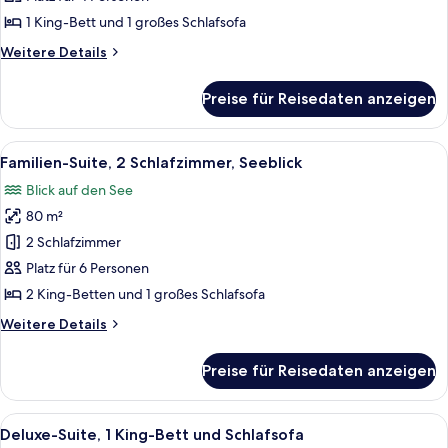
Superior
1 King-Bett und 1 großes Schlafsofa
anzeigen
Weitere
Weitere Details
Details
für
Preise für Reisedaten anzeigen
Junior
Suite
Superior
Alle
Ein Balkon mit Glasgeländer, Gartenm
23
Familien-Suite, 2 Schlafzimmer, Seeblick
Fotos
Blick auf den See
für
80 m²
Familien-
Suite,
2 Schlafzimmer
2 Schlafzimmer,
Platz für 6 Personen
Seeblick
2 King-Betten und 1 großes Schlafsofa
anzeigen
Weitere
Weitere Details
Details
für
Preise für Reisedaten anzeigen
Familien-
Suite,
2 Schlafzimmer,
Alle
Ein Balkon mit Tisch und Stühlen mit 
14
Seeblick
Deluxe-Suite, 1 King-Bett und Schlafsofa
Fotos