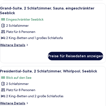
1 King-
Alle
Ein modernes Wohnzimmer mit einer C
15
Bett
Grand-Suite, 2 Schlafzimmer, Sauna, eingeschränkter
Fotos
und
Seeblick
Schlafsofa
für
Eingeschränkter Seeblick
Grand-
2 Schlafzimmer
Suite,
Platz für 6 Personen
2 Schlafzimmer,
Sauna,
2 King-Betten und 1 großes Schlafsofa
eingeschränkter
Weitere
Weitere Details
Seeblick
Details
für
anzeigen
Preise für Reisedaten anzeigen
Grand-
Suite,
2 Schlafzimmer,
Alle
Ein modernes Badezimmer mit freiste
19
Sauna,
Presidential-Suite, 2 Schlafzimmer, Whirlpool, Seeblick
Fotos
eingeschränkter
Blick auf den See
Seeblick
für
2 Schlafzimmer
Presidential-
Suite,
Platz für 8 Personen
2 Schlafzimmer,
2 King-Betten und 2 große Schlafsofas
Whirlpool,
Weitere
Weitere Details