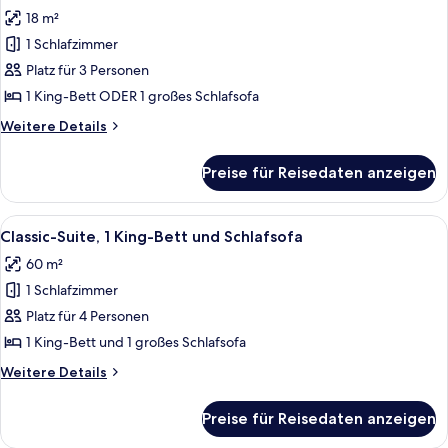
Fotos
Pool,
18 m²
Gartenblick
für
(Parc)
1 Schlafzimmer
Classic-
Doppelzimmer
Platz für 3 Personen
anzeigen
1 King-Bett ODER 1 großes Schlafsofa
Weitere
Weitere Details
Details
für
Preise für Reisedaten anzeigen
Classic-
Doppelzimmer
Alle
Ein Wohnzimmer mit einer Couch, ein
4
Classic-Suite, 1 King-Bett und Schlafsofa
Fotos
60 m²
für
1 Schlafzimmer
Classic-
Suite,
Platz für 4 Personen
1 King-
1 King-Bett und 1 großes Schlafsofa
Bett
Weitere
Weitere Details
und
Details
Schlafsofa
für
Preise für Reisedaten anzeigen
Classic-
anzeigen
Suite,