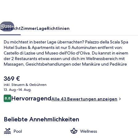
Spa
Hotel
Suites
rück
Weiter
&
255+
Übersicht
Zimmer
Lage
Richtlinien
Apartments
Du möchtest in bester Lage übernachten? Palazzo della Scala Spa
Hotel Suites & Apartments ist nur 5 Autominuten entfernt von:
Castello di Lazise und Museo dell'Olio d'Oliva. Du kannst in einem
der 2 Restaurants etwas essen und dich im Wellnessbereich mit
Massagen, Gesichtsbehandlungen oder Maniküre und Pediküre
verwöhnen lassen. Weitere Highlights sind 3 Außenpools, eine
Poolbar und Fitnessmöglichkeiten.
Der
369 €
aktuelle
inkl. Steuern & Gebühren
Preis
13. Aug.–14. Aug.
3 Außenpools, Sonnenschirme, Lieges
beträgt
Bewertungen
Hervorragend
8,8
Alle 43 Bewertungen anzeigen
369 €.
8,8 von 10.
Beliebte Annehmlichkeiten
Pool
Wellness