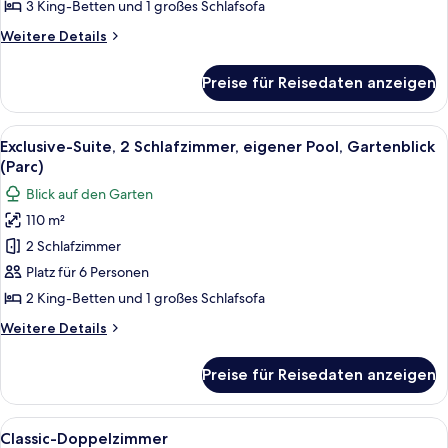
Terrasse,
3 King-Betten und 1 großes Schlafsofa
Seeblick
Weitere
Weitere Details
anzeigen
Details
für
Preise für Reisedaten anzeigen
Executive-
Suite,
3 Schlafzimmer,
Alle
Ein rechteckiger Pool mit Glasboden,
16
Terrasse,
Exclusive-Suite, 2 Schlafzimmer, eigener Pool, Gartenblick
Fotos
Seeblick
(Parc)
für
Blick auf den Garten
Exclusive-
110 m²
Suite,
2 Schlafzimmer
2 Schlafzimmer,
eigener
Platz für 6 Personen
Pool,
2 King-Betten und 1 großes Schlafsofa
Gartenblick
Weitere
Weitere Details
(Parc)
Details
anzeigen
für
Preise für Reisedaten anzeigen
Exclusive-
Suite,
2 Schlafzimmer,
Alle
Ein Hotelzimmer mit einem großen Bet
4
eigener
Classic-Doppelzimmer