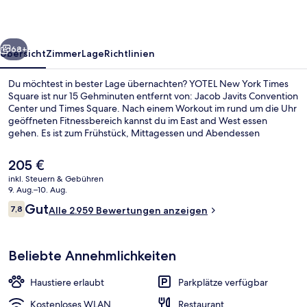
Square
rück
Weiter
68+
Übersicht
Zimmer
Lage
Richtlinien
Du möchtest in bester Lage übernachten? YOTEL New York Times
Square ist nur 15 Gehminuten entfernt von: Jacob Javits Convention
Center und Times Square. Nach einem Workout im rund um die Uhr
geöffneten Fitnessbereich kannst du im East and West essen
gehen. Es ist zum Frühstück, Mittagessen und Abendessen
geöffnet. Dieses Hotel im Boutique-Stil bietet als weitere Highlights
eine Loungebar, eine Snackbar sowie eine Terrasse. Andere
Der
205 €
Reisende schätzen die fußläufige Entfernung zu den öffentlichen
aktuelle
inkl. Steuern & Gebühren
Verkehrsmitteln: Zur U-Bahn-Station 42nd St. - Port Authority Bus
Preis
9. Aug.–10. Aug.
Terminal sind es 7 und zur U-Bahn-Station 34th Street–Hudson
Frühstück, Mittagessen und Abendes
beträgt
Bewertungen
Yards sind es 8 Gehminuten.
Gut
7,8
Alle 2.959 Bewertungen anzeigen
205 €.
7,8 von 10.
Beliebte Annehmlichkeiten
Haustiere erlaubt
Parkplätze verfügbar
Kostenloses WLAN
Restaurant