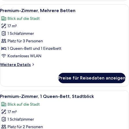
1
Alle
Eine Skyline mit Hochhäusern, einem
3
Queen-
Premium-Zimmer, Mehrere Betten
Fotos
Bett
Blick auf die Stadt
für
17 m²
Premium-
Zimmer,
1 Schlafzimmer
Mehrere
Platz für 3 Personen
Betten
1 Queen-Bett und 1 Einzelbett
anzeigen
Kostenloses WLAN
Weitere
Weitere Details
Details
für
Preise für Reisedaten anzeigen
Premium-
Zimmer,
Mehrere
Alle
Ein Hotelzimmer mit Bett, Schreibtisch
4
Betten
Premium-Zimmer, 1 Queen-Bett, Stadtblick
Fotos
Blick auf die Stadt
für
17 m²
Premium-
Zimmer,
1 Schlafzimmer
1
Platz für 2 Personen