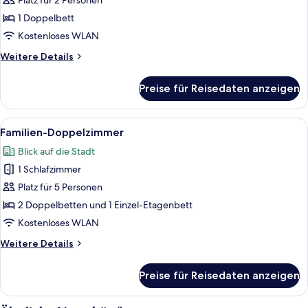
Doppelzimmer
Platz für 2 Personen
First
anzeigen
Class)
1 Doppelbett
Kostenloses WLAN
Weitere
Weitere Details
Details
für
Preise für Reisedaten anzeigen
Executive-
Doppelzimmer
Alle
Ein Stadtbild bei Sonnenuntergang mi
1
Familien-Doppelzimmer
Fotos
Blick auf die Stadt
für
1 Schlafzimmer
Familien-
Doppelzimmer
Platz für 5 Personen
anzeigen
2 Doppelbetten und 1 Einzel-Etagenbett
Kostenloses WLAN
Weitere
Weitere Details
Details
für
Preise für Reisedaten anzeigen
Familien-
Doppelzimmer