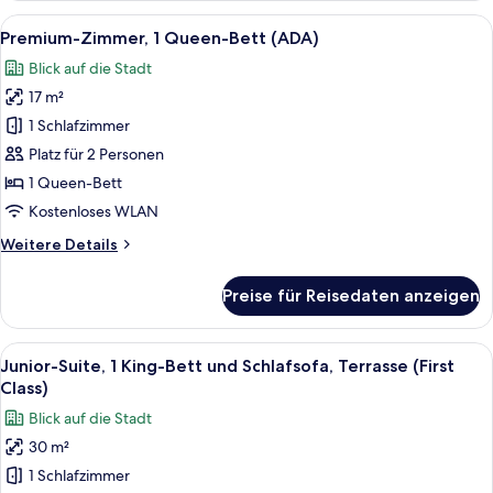
Mehrere
Alle
Zimmersafe, Schreibtisch, laptopgeeig
4
Betten
Premium-Zimmer, 1 Queen-Bett (ADA)
Fotos
Blick auf die Stadt
für
17 m²
Premium-
Zimmer,
1 Schlafzimmer
1
Platz für 2 Personen
Queen-
1 Queen-Bett
Bett
Kostenloses WLAN
(ADA)
Weitere
Weitere Details
anzeigen
Details
für
Preise für Reisedaten anzeigen
Premium-
Zimmer,
1
Alle
Ein ordentlich bezogenes Bett mit weiß
3
Queen-
Junior-Suite, 1 King-Bett und Schlafsofa, Terrasse (First
Fotos
Bett
Class)
(ADA)
für
Blick auf die Stadt
Junior-
30 m²
Suite,
1 Schlafzimmer
1 King-