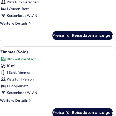
Queen-
Platz für 2 Personen
Bett,
1 Queen-Bett
Eckzimmer
Kostenloses WLAN
anzeigen
Weitere
Weitere Details
Details
für
Preise für Reisedaten anzeigen
Zimmer,
1
Queen-
Alle
Ein modernes Hotelzimmer mit einem 
4
Bett,
Zimmer (Solo)
Fotos
Eckzimmer
Blick auf die Stadt
für
10 m²
Zimmer
(Solo)
1 Schlafzimmer
anzeigen
Platz für 1 Person
1 Doppelbett
Kostenloses WLAN
Weitere
Weitere Details
Details
für
Preise für Reisedaten anzeigen
Zimmer