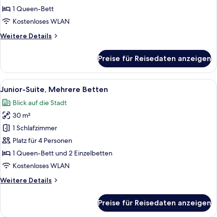
Queen-
1 Queen-Bett
Bett,
Kostenloses WLAN
Stadtblick
Weitere
Weitere Details
anzeigen
Details
für
Preise für Reisedaten anzeigen
Premium-
Zimmer,
1
Alle
Ein Schlafraum mit Etagenbetten und Bl
3
Queen-
Junior-Suite, Mehrere Betten
Fotos
Bett,
Blick auf die Stadt
Stadtblick
für
30 m²
Junior-
Suite,
1 Schlafzimmer
Mehrere
Platz für 4 Personen
Betten
1 Queen-Bett und 2 Einzelbetten
anzeigen
Kostenloses WLAN
Weitere
Weitere Details
Details
für
Preise für Reisedaten anzeigen
Junior-
Suite,