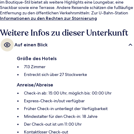
im Boutique-Stil bietet als weitere Highlights eine Loungebar, eine
Snackbar sowie eine Terrasse. Andere Reisende schätzen die fußläufige
Entfernung zu den öffentlichen Verkehrsmitteln: Zur U-Bahn-Station
42nd St. - Port Authority Bus Terminal sind es 7 und zur U-Bahn-Station
Informationen zu den Rechten zur Stornierung
34th Street–Hudson Yards sind es 8 Gehminuten.
Weitere Infos zu dieser Unterkunft
Auf einen Blick
Größe des Hotels
713 Zimmer
Erstreckt sich über 27 Stockwerke
Anreise/Abreise
Check-in ab: 15:00 Uhr, möglich bis: 00:00 Uhr
Express-Check-in/out verfügbar
Früher Check-in unterliegt der Verfügbarkeit
Mindestalter für den Check-in: 18 Jahre
Der Check-out ist um 11:00 Uhr
Kontaktloser Check-out