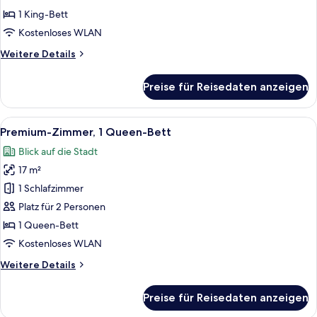
Bett
1 King-Bett
(First
Kostenloses WLAN
Class)
Weitere
Weitere Details
anzeigen
Details
für
Preise für Reisedaten anzeigen
Junior-
Suite,
1 King-
Alle
Zimmersafe, Schreibtisch, laptopgeeig
5
Bett
Premium-Zimmer, 1 Queen-Bett
Fotos
(First
Blick auf die Stadt
Class)
für
17 m²
Premium-
Zimmer,
1 Schlafzimmer
1
Platz für 2 Personen
Queen-
1 Queen-Bett
Bett
Kostenloses WLAN
anzeigen
Weitere
Weitere Details
Details
für
Preise für Reisedaten anzeigen
Premium-
Zimmer,