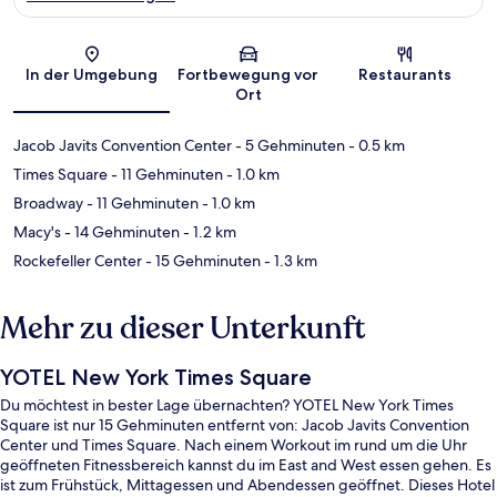
Karte
In der Umgebung
Fortbewegung vor
Restaurants
Ort
Jacob Javits Convention Center
- 5 Gehminuten
- 0.5 km
Times Square
- 11 Gehminuten
- 1.0 km
Broadway
- 11 Gehminuten
- 1.0 km
Macy's
- 14 Gehminuten
- 1.2 km
Rockefeller Center
- 15 Gehminuten
- 1.3 km
Mehr zu dieser Unterkunft
YOTEL New York Times Square
Du möchtest in bester Lage übernachten? YOTEL New York Times
Square ist nur 15 Gehminuten entfernt von: Jacob Javits Convention
Center und Times Square. Nach einem Workout im rund um die Uhr
geöffneten Fitnessbereich kannst du im East and West essen gehen. Es
ist zum Frühstück, Mittagessen und Abendessen geöffnet. Dieses Hotel