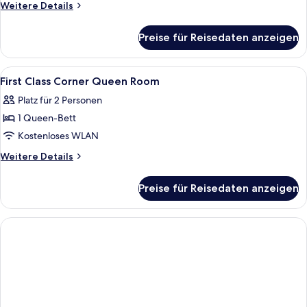
Weitere
Weitere Details
Details
für
Preise für Reisedaten anzeigen
Zimmer
Alle
Ein Hotelzimmer mit einem großen Bet
9
First Class Corner Queen Room
Fotos
Platz für 2 Personen
für
1 Queen-Bett
First
Class
Kostenloses WLAN
Corner
Weitere
Weitere Details
Queen
Details
für
Room
Preise für Reisedaten anzeigen
First
anzeigen
Class
Corner
Queen
Room