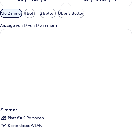
Aug. 7 - Aug. 9
Aug. 14 - Aug. 16
Verfügbare
Alle Zimmer
1 Bett
2 Betten
Über 3 Betten
Filter
für
Anzeige von 17 von 17 Zimmern
Zimmer
Zimmer
Platz für 2 Personen
Kostenloses WLAN