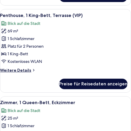
1 King-
Bett
Alle
Ein Stadtbild bei Sonnenuntergang mi
2
(VIP)
Penthouse, 1 King-Bett, Terrasse (VIP)
Fotos
Blick auf die Stadt
für
69 m²
Penthouse,
1 King-
1 Schlafzimmer
Bett,
Platz für 2 Personen
Terrasse
1 King-Bett
(VIP)
Kostenloses WLAN
anzeigen
Weitere
Weitere Details
Details
für
Preise für Reisedaten anzeigen
Penthouse,
1 King-
Bett,
Alle
Zimmersafe, Schreibtisch, laptopgeeig
3
Terrasse
Zimmer, 1 Queen-Bett, Eckzimmer
Fotos
(VIP)
Blick auf die Stadt
für
25 m²
Zimmer,
1
1 Schlafzimmer