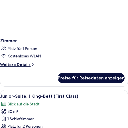
Zimmer
Platz für 1 Person
Kostenloses WLAN
Weitere
Weitere Details
Details
für
Preise für Reisedaten anzeigen
Zimmer
Alle
Zimmersafe, Schreibtisch, laptopgeeig
3
Junior-Suite, 1 King-Bett (First Class)
Fotos
Blick auf die Stadt
für
30 m²
Junior-
Suite,
1 Schlafzimmer
1 King-
Platz für 2 Personen