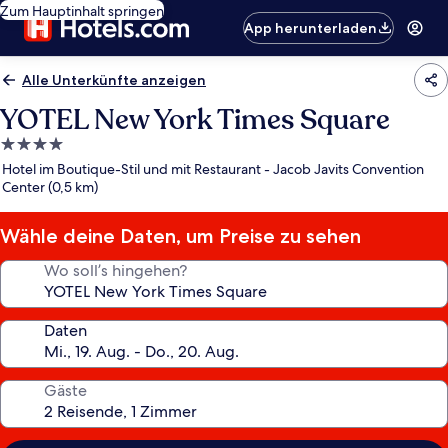
Zum Hauptinhalt springen
App herunterladen
Alle Unterkünfte anzeigen
YOTEL New York Times Square
4.0-
Sterne-
Hotel im Boutique-Stil und mit Restaurant - Jacob Javits Convention
Unterkunft
Center (0,5 km)
Wähle deine Daten, um Preise zu sehen
Wo soll’s hingehen?
Daten
Gäste