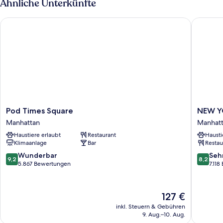
Ähnliche Unterkünfte
Pod Times Square
NEW YOR
Pod
NEW
Pod Times Square
NEW Y
Times
YORKER
Manhattan
Manhat
Square
BY
Haustiere erlaubt
Restaurant
Hausti
Manhattan
LOTTE
Klimaanlage
Bar
Restau
HOTELS
Manhatt
9.2
8.2
Wunderbar
Seh
9,2
8,2
von
von
5.867 Bewertungen
7.11
10,
10,
Wunderbar,
Sehr
5.867
gut,
Der
127 €
Bewertungen
7.118
Preis
inkl. Steuern & Gebühren
Bewert
beträgt
9. Aug.–10. Aug.
127 €