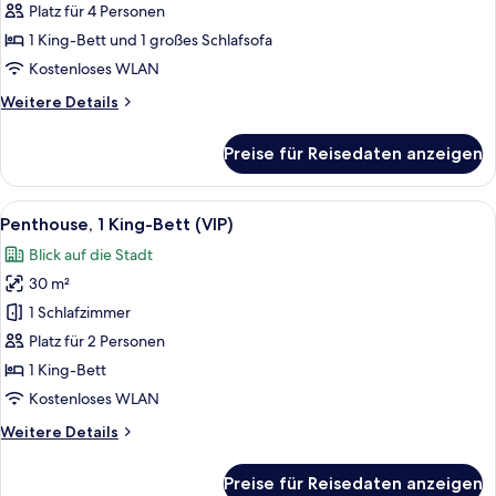
Bett
Platz für 4 Personen
und
1 King-Bett und 1 großes Schlafsofa
Schlafsofa,
Kostenloses WLAN
Terrasse
Weitere
Weitere Details
(First
Details
Class)
für
Preise für Reisedaten anzeigen
Junior-
anzeigen
Suite,
1 King-
Alle
Ein modernes Wohnzimmer mit einem w
3
Bett
Penthouse, 1 King-Bett (VIP)
Fotos
und
Blick auf die Stadt
Schlafsofa,
für
Terrasse
30 m²
Penthouse,
(First
1 King-
1 Schlafzimmer
Class)
Bett
Platz für 2 Personen
(VIP)
1 King-Bett
anzeigen
Kostenloses WLAN
Weitere
Weitere Details
Details
für
Preise für Reisedaten anzeigen
Penthouse,