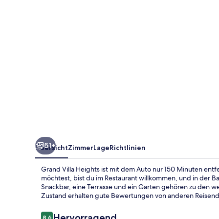
51+
Übersicht
Zimmer
Lage
Richtlinien
Grand Villa Heights ist mit dem Auto nur 150 Minuten ent
möchtest, bist du im Restaurant willkommen, und in der B
Snackbar, eine Terrasse und ein Garten gehören zu den wei
Zustand erhalten gute Bewertungen von anderen Reisen
Bewertungen
Hervorragend
8,6