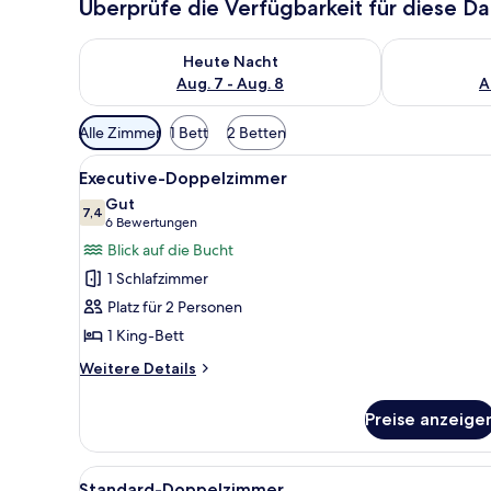
Überprüfe die Verfügbarkeit für diese D
Überprüfe die Verfügbarkeit für heute Nacht, Aug. 7
Überprüfe die
Heute Nacht
Aug. 7 - Aug. 8
A
Verfügbare
Alle Zimmer
1 Bett
2 Betten
Filter
Alle
Ein Schlafzimmer mit einem g
für
5
Executive-Doppelzimmer
Fotos
Zimmer
Gut
für
7,4
7,4 von 10
(6
6 Bewertungen
Executive-
Bewertungen)
Blick auf die Bucht
Doppelzimmer
1 Schlafzimmer
anzeigen
Platz für 2 Personen
1 King-Bett
Weitere
Weitere Details
Details
für
Preise anzeige
Executive-
Doppelzimmer
Alle
Ein Hotelzimmer mit Bett, Schr
3
Standard-Doppelzimmer