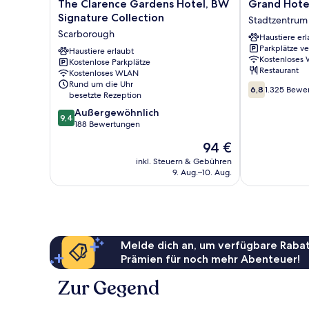
The
Grand
The Clarence Gardens Hotel, BW
Grand Hote
Clarence
Hotel
Signature Collection
Stadtzentrum
Gardens
Scarborough
Scarborough
Haustiere erl
Hotel,
Stadtzentrum
Parkplätze v
BW
Haustiere erlaubt
Scarborough
Kostenloses
Kostenlose Parkplätze
Signature
Restaurant
Kostenloses WLAN
Collection
Rund um die Uhr
6.8
Scarborough
6,8
1.325 Bewe
besetzte Rezeption
von
9.4
10,
Außergewöhnlich
9,4
von
1.325
188 Bewertungen
10,
Bewertungen
Der
94 €
Außergewöhnlich,
Preis
188
inkl. Steuern & Gebühren
beträgt
9. Aug.–10. Aug.
Bewertungen
94 €
Melde dich an, um verfügbare Rabat
Prämien für noch mehr Abenteuer!
Zur Gegend