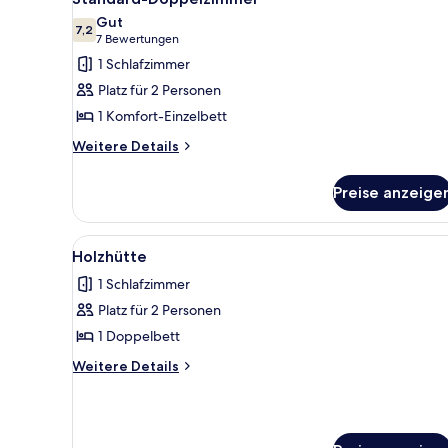
Fotos
Gut
für
7,2
7,2 von 10
(7
7 Bewertungen
Standard-
Bewertungen)
1 Schlafzimmer
Doppelzimmer
Platz für 2 Personen
anzeigen
1 Komfort-Einzelbett
Weitere
Weitere Details
Details
für
Preise anzeige
Standard-
Doppelzimmer
Alle
Ein Schlafzimmer mit einem gro
2
Holzhütte
Fotos
1 Schlafzimmer
für
Platz für 2 Personen
Holzhütte
anzeigen
1 Doppelbett
Weitere
Weitere Details
Details
für
Holzhütte