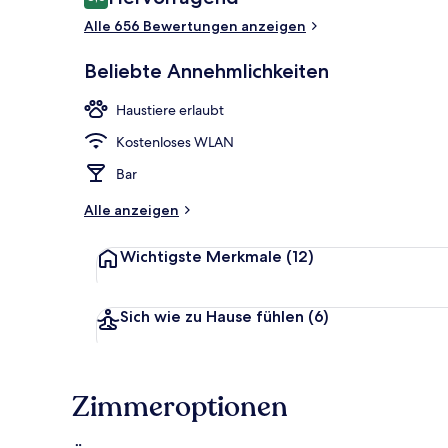
8,6 von 10.
Alle 656 Bewertungen anzeigen
Ansicht von 
Beliebte Annehmlichkeiten
Haustiere erlaubt
Kostenloses WLAN
Bar
Alle anzeigen
Wichtigste Merkmale
(12)
Sich wie zu Hause fühlen
(6)
Zimmeroptionen