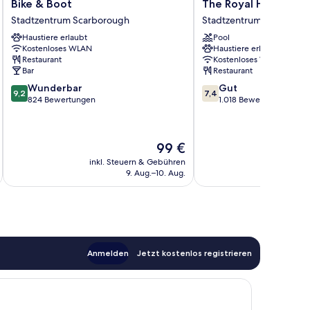
Bike
The
Bike & Boot
The Royal Hotel
&
Royal
Stadtzentrum Scarborough
Stadtzentrum Scarboro
Boot
Hotel
Haustiere erlaubt
Pool
Stadtzentrum
Stadtzentrum
Kostenloses WLAN
Haustiere erlaubt
Scarborough
Scarborough
Restaurant
Kostenloses WLAN
Bar
Restaurant
9.2
7.4
Wunderbar
Gut
9,2
7,4
von
von
824 Bewertungen
1.018 Bewertungen
10,
10,
Wunderbar,
Gut,
824
1.018
Der
99 €
Bewertungen
Bewertungen
Preis
inkl. Steuern & Gebühren
inkl. S
beträgt
9. Aug.–10. Aug.
99 €
Anmelden
Jetzt kostenlos registrieren