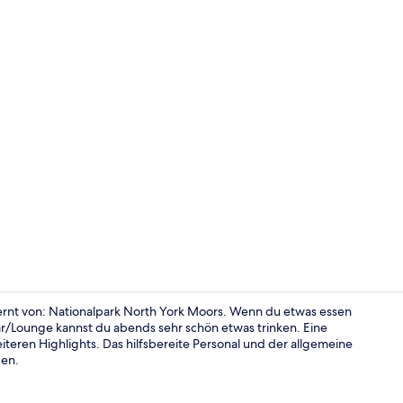
Deluxe-Dopp
fernt von: Nationalpark North York Moors. Wenn du etwas essen
ar/Lounge kannst du abends sehr schön etwas trinken. Eine
teren Highlights. Das hilfsbereite Personal und der allgemeine
Comfort-Fer
den.