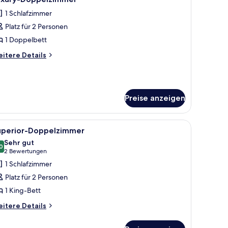
otos
1 Schlafzimmer
ür
Platz für 2 Personen
uxury-
oppelzimmer
1 Doppelbett
nzeigen
itere
itere Details
tails
r
xury-
ppelzimmer
Preise anzeigen
 einem Stuhl.
einem Bett mit Holz Kopfteil, einem Schreibtisch mit Stuhl, einem kleinen Ti
le
Ein Hotelzimmer mit Bett, Schreibtisch mit C
2
uperior-Doppelzimmer
otos
Sehr gut
ür
0
8,0 von 10
(2
2 Bewertungen
uperior-
Bewertungen)
1 Schlafzimmer
oppelzimmer
Platz für 2 Personen
nzeigen
1 King-Bett
itere
itere Details
tails
r