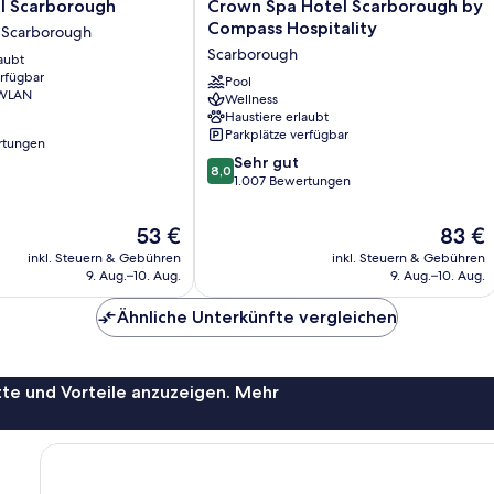
Crown
l Scarborough
Crown Spa Hotel Scarborough by
Spa
Compass Hospitality
 Scarborough
Hotel
Scarborough
aubt
Scarborough
erfügbar
by
Pool
 WLAN
Wellness
Compass
Haustiere erlaubt
Hospitality
Parkplätze verfügbar
Scarborough
rtungen
8.0
Sehr gut
8,0
von
1.007 Bewertungen
10,
Sehr
Der
Der
53 €
83 €
gut,
Preis
Preis
inkl. Steuern & Gebühren
inkl. Steuern & Gebühren
1.007
beträgt
beträgt
9. Aug.–10. Aug.
9. Aug.–10. Aug.
Bewertungen
53 €
83 €
Ähnliche Unterkünfte vergleichen
te und Vorteile anzuzeigen. Mehr