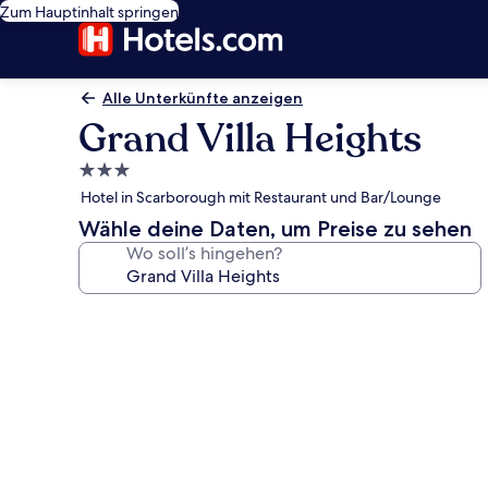
Zum Hauptinhalt springen
Alle Unterkünfte anzeigen
Grand Villa Heights
3.0-
Sterne-
Hotel in Scarborough mit Restaurant und Bar/Lounge
Unterkunft
Wähle deine Daten, um Preise zu sehen
Wo soll’s hingehen?
Fotogalerie
von
Grand
Villa
Heights