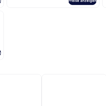
n
Preise anzeigen
Su
Do
agesessel, Schreibtisch, Stuhl und Fernseher.
n
ion
Scarborough
Crown Spa Hotel Scarborough by Com