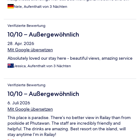
Fenster hatte einen Spalt, durch den Licht und kleine Tiere
Nele, Aufenthalt von 3 Nächten
hereinkamen. Das Resort bietet einen Shuttle-Service an, der
einen zuverlässig zur vollen Stunde ins Zentrum bringt und
wieder abholt. Super praktisch! Die Kommunikation per
Verifizierte Bewertung
WhatsApp war top – alle wichtigen Infos wurden uns direkt
geschickt. Das Frühstück war großartig, mit frischen
10/10 – Außergewöhnlich
Eierspeisen, verschiedenen Brotsorten, warmen Speisen und
28. Apr. 2026
viel Obst. Ein paar Kleinigkeiten könnten verbessert werden:
Unser Welcome Drink im Zimmer wurde leider einfach
Mit Google übersetzen
weggeschüttet, und es wurden manchmal kleine Handtücher
Absolutely loved our stay here - beautiful views, amazing service
bei der Zimmerreinigung vergessen. Zudem ist das Hotel recht
hellhörig. Trotzdem ein wundervoller Ort, den wir jederzeit
Jessica, Aufenthalt von 3 Nächten
wieder besuchen würden! Tipps: • Restaurants: Besonders
empfehlenswert ist das Mangrove Restaurant im Zentrum –
super leckeres Essen, von Pad Thai bis Mango Sticky Rice. •
Verifizierte Bewertung
Strände & Ausflüge: Railay West Beach ist morgens perfekt zum
10/10 – Außergewöhnlich
Schwimmen, abends gibt es einen tollen Sonnenuntergang. Die
Phra Nang Cave sollte man früh besuchen – traumhafte Kulisse!
6. Juli 2026
Mit Google übersetzen
This place is paradise. There’s no better view in Railay than from
poolside at Phutawan. The staff are incredibly friendly and
helpful. The drinks are amazing. Best resort on the island, will
stay anytime I’m in Railay!