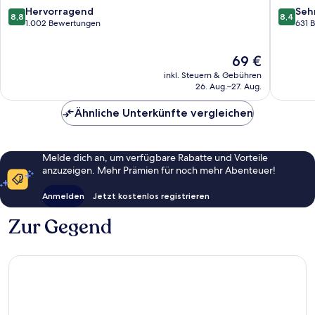
Rai
Strand
8.8
8.4
Hervorragend
Seh
8,8
8,4
Leh
von
von
von
1.002 Bewertungen
631 
Rai
10,
10,
Leh
Hervorragend,
Sehr
Der
69 €
1.002
gut,
Preis
Bewertungen
631
inkl. Steuern & Gebühren
beträgt
Bewert
26. Aug.–27. Aug.
69 €
Ähnliche Unterkünfte vergleichen
Melde dich an, um verfügbare Rabatte und Vorteile
anzuzeigen. Mehr Prämien für noch mehr Abenteuer!
Anmelden
Jetzt kostenlos registrieren
Zur Gegend