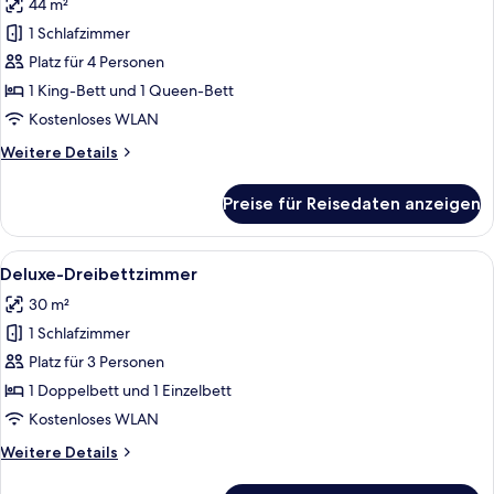
44 m²
Family
Side
1 Schlafzimmer
Sea
Platz für 4 Personen
View
1 King-Bett und 1 Queen-Bett
anzeigen
Kostenloses WLAN
Weitere
Weitere Details
Details
für
Preise für Reisedaten anzeigen
Family
Side
Sea
Alle
Ein Hotelzimmer mit einem großen Bett
10
View
Deluxe-Dreibettzimmer
Fotos
30 m²
für
1 Schlafzimmer
Deluxe-
Dreibettzimmer
Platz für 3 Personen
anzeigen
1 Doppelbett und 1 Einzelbett
Kostenloses WLAN
Weitere
Weitere Details
Details
für