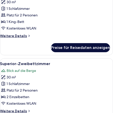
30 m²
Cottage
anzeigen
1 Schlafzimmer
Platz für 2 Personen
1 King-Bett
Kostenloses WLAN
Weitere
Weitere Details
Details
für
Preise für Reisedaten anzeigen
Cottage
Alle
Ein Hotelzimmer mit zwei Betten, eine
11
Superior-Zweibettzimmer
Fotos
Blick auf die Berge
für
30 m²
Superior-
Zweibettzimmer
1 Schlafzimmer
anzeigen
Platz für 2 Personen
2 Einzelbetten
Kostenloses WLAN
Weitere
Weitere Details