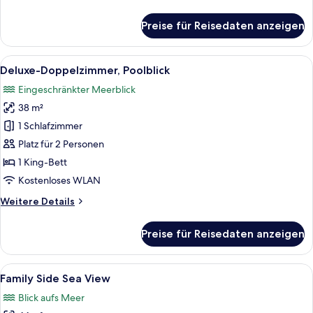
Details
für
Preise für Reisedaten anzeigen
Superior-
Doppelzimmer
Alle
Ein Hotelzimmer mit einem großen Bet
12
Deluxe-Doppelzimmer, Poolblick
Fotos
Eingeschränkter Meerblick
für
38 m²
Deluxe-
Doppelzimmer,
1 Schlafzimmer
Poolblick
Platz für 2 Personen
anzeigen
1 King-Bett
Kostenloses WLAN
Weitere
Weitere Details
Details
für
Preise für Reisedaten anzeigen
Deluxe-
Doppelzimmer,
Poolblick
Alle
Ein Schlafzimmer mit einem Himmelsbet
19
Family Side Sea View
Fotos
Blick aufs Meer
für