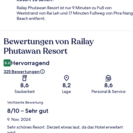
Railay Phutawan Resort ist nur 9 Minuten zu Fuß von
Weststrand von Rai Leh und 17 Minuten Fußweg von Phra Nang
Beach entfernt.
Bewertungen von Railay
Bewertungen
Phutawan Resort
Hervorragend
8,6
325 Bewertungen
8,6
8,2
8,6
Sauberkeit
Lage
Personal & Service
Bewertungen
Verifizierte Bewertung
8/10 – Sehr gut
9. Nov. 2024
Sehr schönes Resort. Derzeit etwas laut, da das Hotel erweitert
wird.