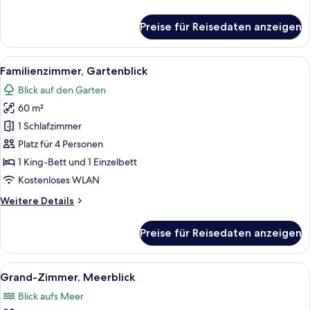
Details
für
Preise für Reisedaten anzeigen
Superior-
Zweibettzimmer
Alle
Ein geräumiges Hotelzimmer mit einem
14
Familienzimmer, Gartenblick
Fotos
Blick auf den Garten
für
60 m²
Familienzimmer,
Gartenblick
1 Schlafzimmer
anzeigen
Platz für 4 Personen
1 King-Bett und 1 Einzelbett
Kostenloses WLAN
Weitere
Weitere Details
Details
für
Preise für Reisedaten anzeigen
Familienzimmer,
Gartenblick
Alle
Ein Hotelzimmer mit einem großen Bett
20
Grand-Zimmer, Meerblick
Fotos
Blick aufs Meer
für