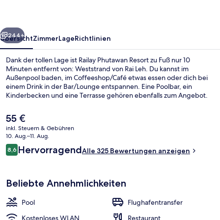
rück
Weiter
244+
Übersicht
Zimmer
Lage
Richtlinien
Dank der tollen Lage ist Railay Phutawan Resort zu Fuß nur 10
Minuten entfernt von: Weststrand von Rai Leh. Du kannst im
Außenpool baden, im Coffeeshop/Café etwas essen oder dich bei
einem Drink in der Bar/Lounge entspannen. Eine Poolbar, ein
Kinderbecken und eine Terrasse gehören ebenfalls zum Angebot.
Der
55 €
aktuelle
inkl. Steuern & Gebühren
Preis
10. Aug.–11. Aug.
Blick von der Unterkunft
beträgt
Bewertungen
Hervorragend
8,6
Alle 325 Bewertungen anzeigen
55 €.
8,6 von 10.
Beliebte Annehmlichkeiten
Pool
Flughafentransfer
Kostenloses WLAN
Restaurant