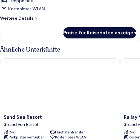
anzeigen
1 Doppelbett
Kostenloses WLAN
Weitere
Weitere Details
Details
für
Preise für Reisedaten anzeigen
Jacuzzi
Suite
Ähnliche Unterkünfte
Sand Sea Resort
Railay Vi
Sand
Railay
Sand Sea Resort
Railay 
Sea
Village
Strand von Rai Leh
Strand v
Resort
Resort
Pool
Flughafentransfer
Pool
Strand
&
Parkplätze verfügbar
Kostenloses WLAN
Kosten
von
Spa