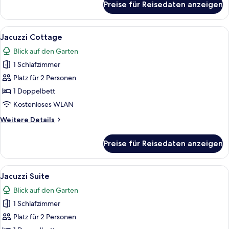
Preise für Reisedaten anzeigen
Deluxe-
Dreibettzimmer
Alle
Ein Hotelzimmer mit einem hölzernen 
12
Jacuzzi Cottage
Fotos
Blick auf den Garten
für
1 Schlafzimmer
Jacuzzi
Cottage
Platz für 2 Personen
anzeigen
1 Doppelbett
Kostenloses WLAN
Weitere
Weitere Details
Details
für
Preise für Reisedaten anzeigen
Jacuzzi
Cottage
Alle
Ein modernes Hotelzimmer mit einem g
18
Jacuzzi Suite
Fotos
Blick auf den Garten
für
1 Schlafzimmer
Jacuzzi
Suite
Platz für 2 Personen