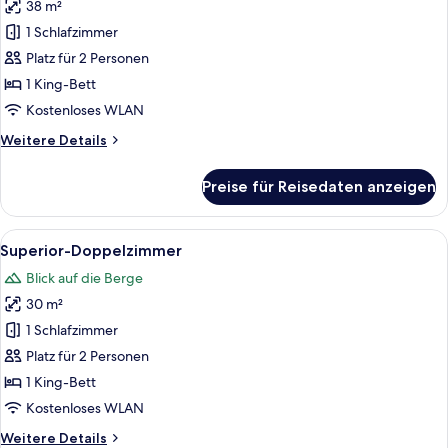
38 m²
Grand-
Zimmer,
1 Schlafzimmer
Meerblick
Platz für 2 Personen
anzeigen
1 King-Bett
Kostenloses WLAN
Weitere
Weitere Details
Details
für
Preise für Reisedaten anzeigen
Grand-
Zimmer,
Meerblick
Alle
Ein Schlafzimmer mit einem hölzernen 
10
Superior-Doppelzimmer
Fotos
Blick auf die Berge
für
30 m²
Superior-
Doppelzimmer
1 Schlafzimmer
anzeigen
Platz für 2 Personen
1 King-Bett
Kostenloses WLAN
Weitere
Weitere Details