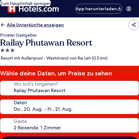
Zum Hauptinhalt springen
App herunterladen
Alle Unterkünfte anzeigen
Privater Gastgeber
Railay Phutawan Resort
3.0-
Sterne-
Resort mit Außenpool - Weststrand von Rai Leh (0,5 km)
Unterkunft
Wähle deine Daten, um Preise zu sehen
Wo soll’s hingehen?
Daten
Gäste