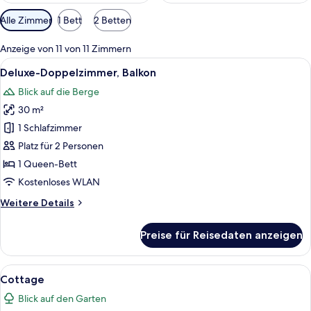
Verfügbare
Alle Zimmer
1 Bett
2 Betten
Filter
für
Anzeige von 11 von 11 Zimmern
Zimmer
Alle
Ein Hotelzimmer mit Holzboden, einem 
10
Deluxe-Doppelzimmer, Balkon
Fotos
Blick auf die Berge
für
30 m²
Deluxe-
Doppelzimmer,
1 Schlafzimmer
Balkon
Platz für 2 Personen
anzeigen
1 Queen-Bett
Kostenloses WLAN
Weitere
Weitere Details
Details
für
Preise für Reisedaten anzeigen
Deluxe-
Doppelzimmer,
Balkon
Alle
Ein Hotelzimmer mit einem Bett, eine
18
Cottage
Fotos
Blick auf den Garten
für