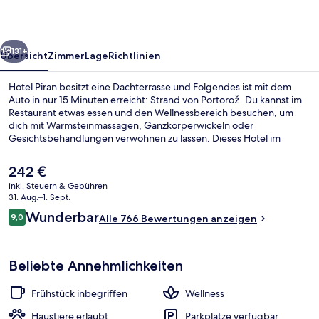
rück
Weiter
131+
Übersicht
Zimmer
Lage
Richtlinien
Hotel Piran besitzt eine Dachterrasse und Folgendes ist mit dem
Auto in nur 15 Minuten erreicht: Strand von Portorož. Du kannst im
Restaurant etwas essen und den Wellnessbereich besuchen, um
dich mit Warmsteinmassagen, Ganzkörperwickeln oder
Gesichtsbehandlungen verwöhnen zu lassen. Dieses Hotel im
mediterranen Stil bietet eine Loungebar und eine Terrasse. Andere
Reisende mögen das hilfsbereite Personal und den allgemeinen
Der
242 €
Zustand der Unterkunft.
aktuelle
inkl. Steuern & Gebühren
Preis
31. Aug.–1. Sept.
Ansicht von oben
beträgt
Bewertungen
Wunderbar
9,0
Alle 766 Bewertungen anzeigen
242 €.
9,0 von 10.
Beliebte Annehmlichkeiten
Frühstück inbegriffen
Wellness
Haustiere erlaubt
Parkplätze verfügbar