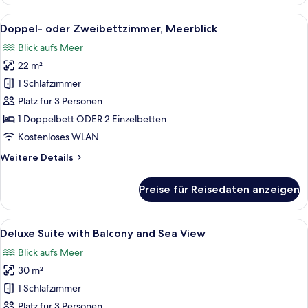
Room
-
Alle
Ein Schlafzimmer mit einem großen Be
5
Beach
Doppel- oder Zweibettzimmer, Meerblick
Fotos
Front,
Blick aufs Meer
Balcony
für
22 m²
Doppel-
oder
1 Schlafzimmer
Zweibettzimmer,
Platz für 3 Personen
Meerblick
1 Doppelbett ODER 2 Einzelbetten
anzeigen
Kostenloses WLAN
Weitere
Weitere Details
Details
für
Preise für Reisedaten anzeigen
Doppel-
oder
Zweibettzimmer,
Alle
Ein Balkon mit Blick auf das Meer un
6
Meerblick
Deluxe Suite with Balcony and Sea View
Fotos
Blick aufs Meer
für
30 m²
Deluxe
Suite
1 Schlafzimmer
with
Platz für 3 Personen