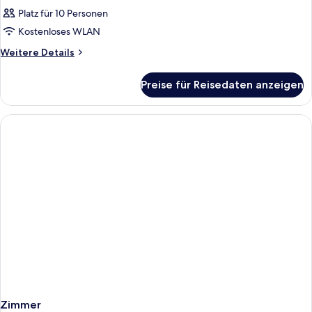
Platz für 10 Personen
Kostenloses WLAN
Weitere
Weitere Details
Details
für
Preise für Reisedaten anzeigen
Zimmer
Zimmer