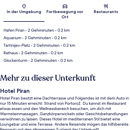
Karte
In der Umgebung
Fortbewegung vor
Restaurants
Ort
Hafen Piran
- 2 Gehminuten
- 0.2 km
Aquarium
- 2 Gehminuten
- 0.2 km
Tartinijev-Platz
- 2 Gehminuten
- 0.2 km
Rathaus
- 2 Gehminuten
- 0.2 km
Glockenturm
- 2 Gehminuten
- 0.2 km
Mehr zu dieser Unterkunft
Hotel Piran
Hotel Piran besitzt eine Dachterrasse und Folgendes ist mit dem Auto in
nur 15 Minuten erreicht: Strand von Portorož. Du kannst im Restaurant
etwas essen und den Wellnessbereich besuchen, um dich mit
Warmsteinmassagen, Ganzkörperwickeln oder Gesichtsbehandlungen
verwöhnen zu lassen. Dieses Hotel im mediterranen Stil bietet eine
Loungebar und eine Terrasse. Andere Reisende mögen das hilfsbereite
Personal und den allgemeinen Zustand der Unterkunft.