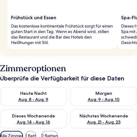
Frühstück und Essen
Spa-Fl
Das kostenlose kontinentale Frühstück sorgt für einen
Dieses H
guten Start in den Tag. Wenn es Abend wird, stillen
Spa mit
das Restaurant und die Bar des Hotels den
schwedi
Heißhunger mit Stil.
Gesicht
Zimmeroptionen
Überprüfe die Verfügbarkeit für diese Daten
Überprüfe die Verfügbarkeit für heute Nacht, Aug. 8 - Aug. 9.
Überprüfe die Verfügbarkeit f
Heute Nacht
Morgen
Aug. 8 - Aug. 9
Aug. 9 - Aug. 10
Überprüfe die Verfügbarkeit für dieses Wochenende, Aug. 14 -
Überprüfe die Verfügbarkeit f
Dieses Wochenende
Nächstes Wochenende
Aug. 14 - Aug. 16
Aug. 21 - Aug. 23
Verfügbare
Alle Zimmer
1 Bett
2 Betten