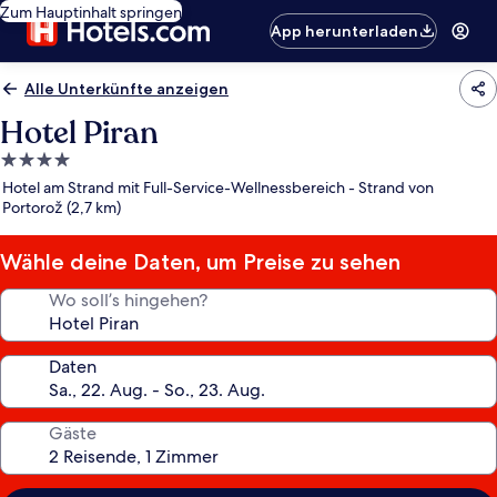
Zum Hauptinhalt springen
App herunterladen
Alle Unterkünfte anzeigen
Hotel Piran
4.0-
Sterne-
Hotel am Strand mit Full-Service-Wellnessbereich - Strand von
Unterkunft
Portorož (2,7 km)
Wähle deine Daten, um Preise zu sehen
Wo soll’s hingehen?
Daten
Gäste