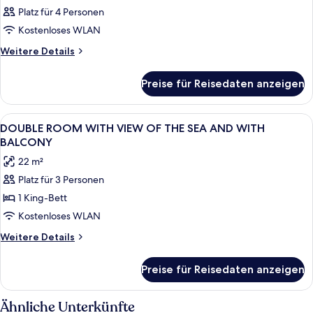
Platz für 4 Personen
Kostenloses WLAN
Weitere
Weitere Details
Details
für
Preise für Reisedaten anzeigen
Zimmer
Alle
Minibar, Zimmersafe, Schreibtisch, k
16
DOUBLE ROOM WITH VIEW OF THE SEA AND WITH
Fotos
BALCONY
für
22 m²
DOUBLE
Platz für 3 Personen
ROOM
1 King-Bett
WITH
VIEW
Kostenloses WLAN
OF
Weitere
Weitere Details
THE
Details
für
SEA
Preise für Reisedaten anzeigen
DOUBLE
AND
ROOM
WITH
WITH
Ähnliche Unterkünfte
VIEW