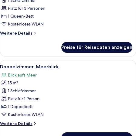
Doppelzimmer,
1 Schlafzimmer
Balkon,
Platz für 3 Personen
Meerblick
1 Queen-Bett
anzeigen
Kostenloses WLAN
Weitere
Weitere Details
Details
für
Preise für Reisedaten anzeigen
Superior-
Doppelzimmer,
Balkon,
Alle
Ein Hotelzimmer mit einem hölzernen 
11
Meerblick
Doppelzimmer, Meerblick
Fotos
Blick aufs Meer
für
15 m²
Doppelzimmer,
Meerblick
1 Schlafzimmer
anzeigen
Platz für 1 Person
1 Doppelbett
Kostenloses WLAN
Weitere
Weitere Details
Details
für