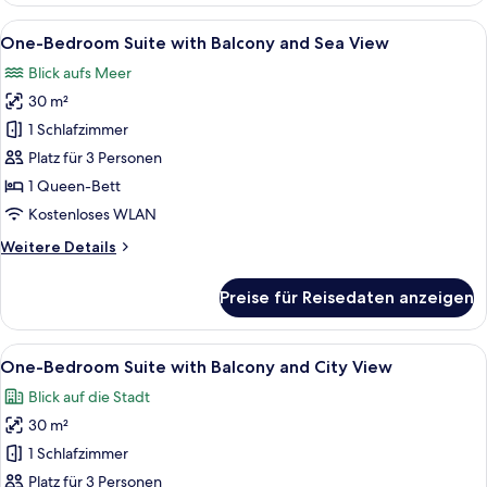
with
Alle
Ein modernes Hotelzimmer mit einem g
12
Landmark
One-Bedroom Suite with Balcony and Sea View
Fotos
View
Blick aufs Meer
für
30 m²
One-
Bedroom
1 Schlafzimmer
Suite
Platz für 3 Personen
with
1 Queen-Bett
Balcony
Kostenloses WLAN
and
Weitere
Weitere Details
Sea
Details
View
für
Preise für Reisedaten anzeigen
anzeigen
One-
Bedroom
Suite
Alle
Ein modernes Hotelzimmer mit einem g
7
with
One-Bedroom Suite with Balcony and City View
Fotos
Balcony
Blick auf die Stadt
and
für
Sea
30 m²
One-
View
Bedroom
1 Schlafzimmer
Suite
Platz für 3 Personen