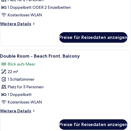
or
Twin
1 Doppelbett ODER 2 Einzelbetten
Room
Kostenloses WLAN
-
Weitere
Weitere Details
Attic
Details
anzeigen
für
Preise für Reisedaten anzeigen
Double
or
Twin
Alle
Ein Hotelzimmer mit einem großen Bet
6
Room
Double Room - Beach Front, Balcony
Fotos
-
Blick aufs Meer
Attic
für
22 m²
Double
Room
1 Schlafzimmer
-
Platz für 3 Personen
Beach
1 Doppelbett
Front,
Kostenloses WLAN
Balcony
Weitere
Weitere Details
anzeigen
Details
für
Preise für Reisedaten anzeigen
Double