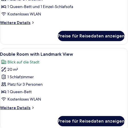
Balcony
1 Queen-Bett und 1 Einzel-Schlafsofa
and
Kostenloses WLAN
Sea
Weitere
Weitere Details
View
Details
anzeigen
für
Preise für Reisedaten anzeigen
Deluxe
Suite
with
Alle
Ein großes Bett mit gestepptem Kopfte
13
Balcony
Double Room with Landmark View
Fotos
and
Blick auf die Stadt
Sea
für
View
20 m²
Double
Room
1 Schlafzimmer
with
Platz für 3 Personen
Landmark
1 Queen-Bett
View
Kostenloses WLAN
anzeigen
Weitere
Weitere Details
Details
für
Preise für Reisedaten anzeigen
Double
Room