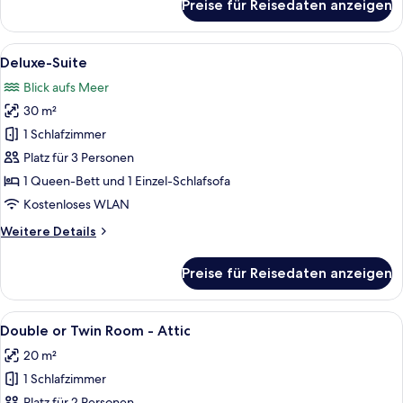
Preise für Reisedaten anzeigen
Doppelzimmer,
Meerblick
Alle
Ein ordentlich bezogenes Bett mit we
7
Deluxe-Suite
Fotos
Blick aufs Meer
für
30 m²
Deluxe-
Suite
1 Schlafzimmer
anzeigen
Platz für 3 Personen
1 Queen-Bett und 1 Einzel-Schlafsofa
Kostenloses WLAN
Weitere
Weitere Details
Details
für
Preise für Reisedaten anzeigen
Deluxe-
Suite
Alle
Ein Schlafzimmer mit Bett, Schreibtis
7
Double or Twin Room - Attic
Fotos
20 m²
für
1 Schlafzimmer
Double
Platz für 2 Personen