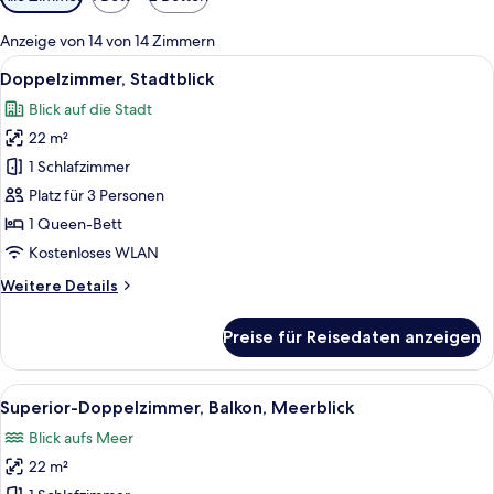
Filter
für
Anzeige von 14 von 14 Zimmern
Zimmer
Alle
Ein Hotelzimmer mit einem hölzernen 
9
Doppelzimmer, Stadtblick
Fotos
Blick auf die Stadt
für
22 m²
Doppelzimmer,
Stadtblick
1 Schlafzimmer
anzeigen
Platz für 3 Personen
1 Queen-Bett
Kostenloses WLAN
Weitere
Weitere Details
Details
für
Preise für Reisedaten anzeigen
Doppelzimmer,
Stadtblick
Alle
Ein ordentlich bezogenes Bett in ein
9
Superior-Doppelzimmer, Balkon, Meerblick
Fotos
Blick aufs Meer
für
22 m²
Superior-