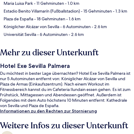
Maria Luisa Park
- 11 Gehminuten
- 1.0 km
Estadio Benito Villamarín (Fußballstadion)
- 15 Gehminuten
- 1.3 km
Plaza de España
- 18 Gehminuten
- 1.6 km
Königlicher Alcázar von Sevilla
- 6 Autominuten
- 2.6 km
Universität Sevilla
- 6 Autominuten
- 2.6 km
Mehr zu dieser Unterkunft
Hotel Exe Sevilla Palmera
Du möchtest in bester Lage übernachten? Hotel Exe Sevilla Palmera ist
nur 5 Autominuten entfernt von: Königlicher Alcázar von Sevilla und
Plaza de Armas (Einkaufszentrum). Nach einem Workout im
Fitnessbereich kannst du im Cafeteria Ilundain essen gehen. Es ist zum
Frühstück, Mittagessen und Abendessen geöffnet. Außerdem ist
Folgendes mit dem Auto höchstens 10 Minuten entfernt: Kathedrale
von Sevilla und Plaza de España.
Informationen zu den Rechten zur Stornierung
Weitere Infos zu dieser Unterkunft