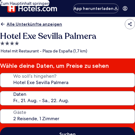
Zum Hauptinhalt springen
App herunterladen
Alle Unterkünfte anzeigen
Hotel Exe Sevilla Palmera
4.0-
Sterne-
Hotel mit Restaurant - Plaza de España (1,7 km)
Unterkunft
Wähle deine Daten, um Preise zu sehen
Wo soll’s hingehen?
Daten
Gäste
Suchen