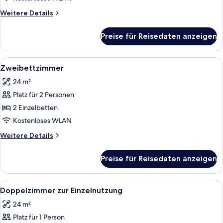
Weitere
Weitere Details
Details
für
Preise für Reisedaten anzeigen
Familienzimmer
Alle
Ein modernes Hotelzimmer mit einem g
5
Zweibettzimmer
Fotos
24 m²
für
Platz für 2 Personen
Zweibettzimmer
anzeigen
2 Einzelbetten
Kostenloses WLAN
Weitere
Weitere Details
Details
für
Preise für Reisedaten anzeigen
Zweibettzimmer
Alle
Ein modernes Hotelzimmer mit einem g
5
Doppelzimmer zur Einzelnutzung
Fotos
24 m²
für
Platz für 1 Person
Doppelzimmer