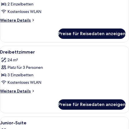
zur
2 Einzelbetten
Einzelnutzung
Kostenloses WLAN
anzeigen
Weitere
Weitere Details
Details
für
Preise für Reisedaten anzeigen
Doppelzimmer
zur
Einzelnutzung
Alle
Ein modernes Hotelzimmer mit einem g
5
Dreibettzimmer
Fotos
24 m²
für
Platz für 3 Personen
Dreibettzimmer
anzeigen
3 Einzelbetten
Kostenloses WLAN
Weitere
Weitere Details
Details
für
Preise für Reisedaten anzeigen
Dreibettzimmer
Alle
Ein modernes Wohnzimmer mit Sofa, Co
5
Junior-Suite
Fotos