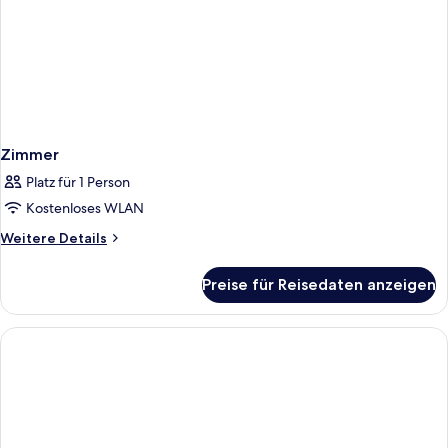
Zimmer
Platz für 1 Person
Kostenloses WLAN
Weitere
Weitere Details
Details
für
Preise für Reisedaten anzeigen
Zimmer