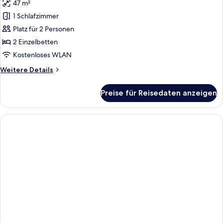
47 m²
für
1 Schlafzimmer
Junior-
Suite
Platz für 2 Personen
anzeigen
2 Einzelbetten
Kostenloses WLAN
Weitere
Weitere Details
Details
für
Preise für Reisedaten anzeigen
Junior-
Suite