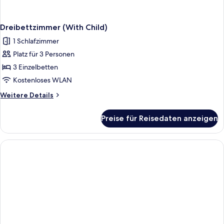
Dreibettzimmer (With Child)
1 Schlafzimmer
Platz für 3 Personen
3 Einzelbetten
Kostenloses WLAN
Weitere
Weitere Details
Details
für
Preise für Reisedaten anzeigen
Dreibettzimmer
(With
Child)