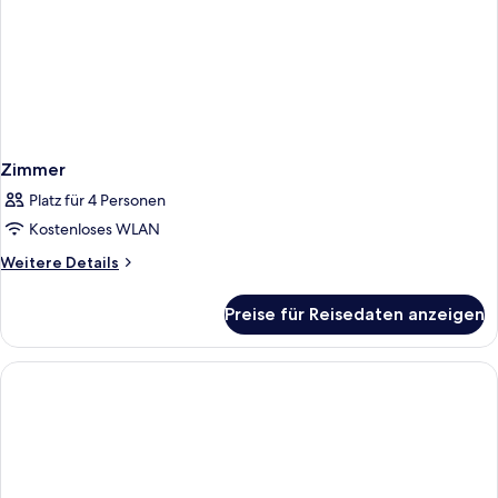
Zimmer
Platz für 4 Personen
Kostenloses WLAN
Weitere
Weitere Details
Details
für
Preise für Reisedaten anzeigen
Zimmer