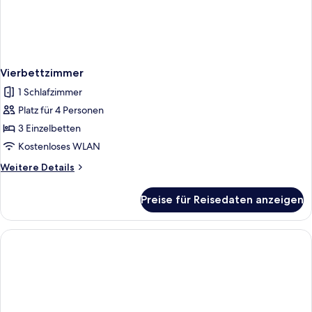
Vierbettzimmer
1 Schlafzimmer
Platz für 4 Personen
3 Einzelbetten
Kostenloses WLAN
Weitere
Weitere Details
Details
für
Preise für Reisedaten anzeigen
Vierbettzimmer