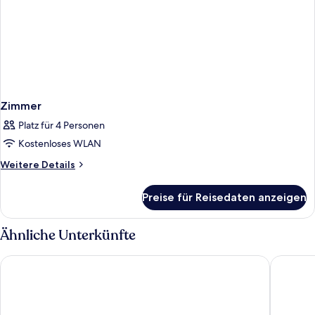
Zimmer
Platz für 4 Personen
Kostenloses WLAN
Weitere
Weitere Details
Details
für
Preise für Reisedaten anzeigen
Zimmer
Ähnliche Unterkünfte
Eurostars Al-Ándalus Palace
Hilton Ga