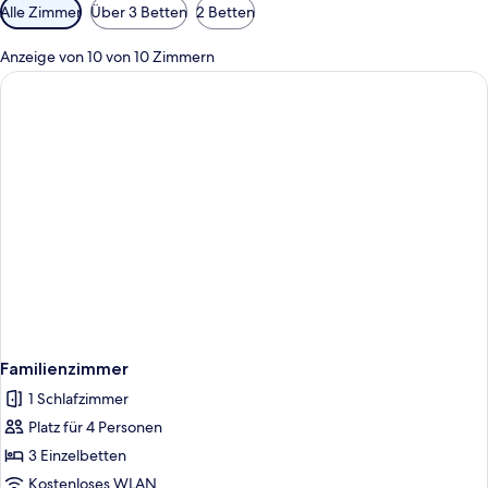
Verfügbare
Alle Zimmer
Über 3 Betten
2 Betten
Filter
für
Anzeige von 10 von 10 Zimmern
Zimmer
Familienzimmer
1 Schlafzimmer
Platz für 4 Personen
3 Einzelbetten
Kostenloses WLAN