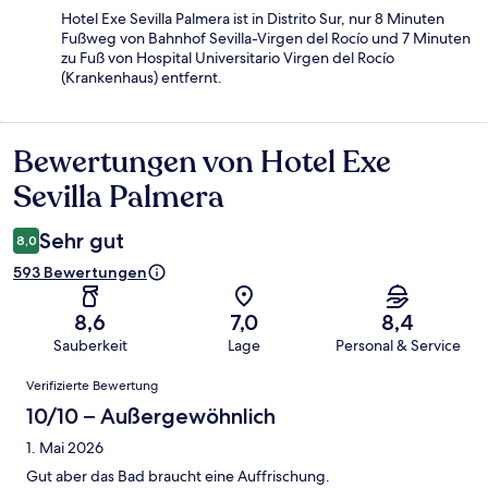
Hotel Exe Sevilla Palmera ist in Distrito Sur, nur 8 Minuten
Fußweg von Bahnhof Sevilla-Virgen del Rocío und 7 Minuten
zu Fuß von Hospital Universitario Virgen del Rocío
(Krankenhaus) entfernt.
Bewertungen von Hotel Exe
Bewertungen
Sevilla Palmera
Sehr gut
8,0
593 Bewertungen
8,6
7,0
8,4
Sauberkeit
Lage
Personal & Service
Bewertungen
Verifizierte Bewertung
10/10 – Außergewöhnlich
1. Mai 2026
Gut aber das Bad braucht eine Auffrischung.