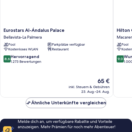
Eurostars
Hilton
Eurostars Al-Ándalus Palace
Hilton 
Al-
Garden
Bellavista-La Palmera
Macaren
Ándalus
Inn
Pool
Parkplätze verfügbar
Pool
Palace
Sevilla
Kostenloses WLAN
Restaurant
Koste
Bellavista-
Macare
La
Norte
8.6
9.0
Hervorragend
Wun
8,6
9,0
Palmera
von
von
1.273 Bewertungen
1.00
10,
10,
Hervorragend,
Wunder
1.273
1.000
Der
65 €
Bewertungen
Bewert
Preis
inkl. Steuern & Gebühren
beträgt
23. Aug.–24. Aug.
65 €
Ähnliche Unterkünfte vergleichen
Melde dich an, um verfügbare Rabatte und Vorteile
anzuzeigen. Mehr Prämien für noch mehr Abenteuer!