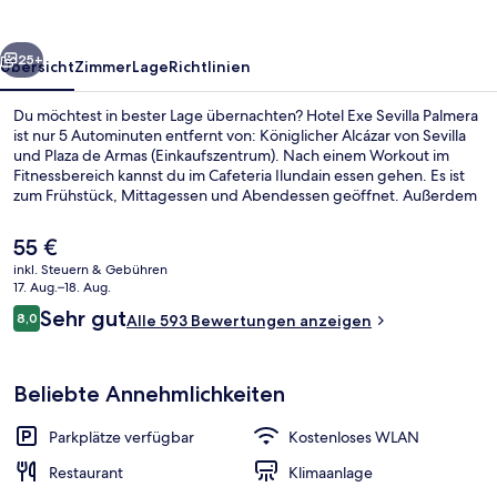
rück
Weiter
25+
Übersicht
Zimmer
Lage
Richtlinien
Du möchtest in bester Lage übernachten? Hotel Exe Sevilla Palmera
ist nur 5 Autominuten entfernt von: Königlicher Alcázar von Sevilla
und Plaza de Armas (Einkaufszentrum). Nach einem Workout im
Fitnessbereich kannst du im Cafeteria Ilundain essen gehen. Es ist
zum Frühstück, Mittagessen und Abendessen geöffnet. Außerdem
ist Folgendes mit dem Auto höchstens 10 Minuten entfernt:
Kathedrale von Sevilla und Plaza de España.
Der
55 €
aktuelle
inkl. Steuern & Gebühren
Preis
17. Aug.–18. Aug.
Junior-Suite | Minibar, Zimmersafe, 
beträgt
Bewertungen
Sehr gut
8,0
Alle 593 Bewertungen anzeigen
55 €.
8,0 von 10.
Beliebte Annehmlichkeiten
Parkplätze verfügbar
Kostenloses WLAN
Restaurant
Klimaanlage