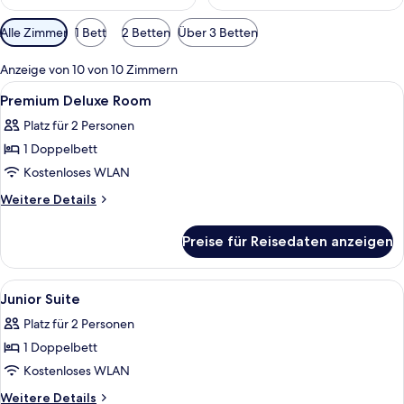
Verfügbare
Alle Zimmer
1 Bett
2 Betten
Über 3 Betten
Filter
für
Anzeige von 10 von 10 Zimmern
Zimmer
Alle
Ein modernes Hotelzimmer mit einem gr
5
Premium Deluxe Room
Fotos
Platz für 2 Personen
für
1 Doppelbett
Premium
Deluxe
Kostenloses WLAN
Room
Weitere
Weitere Details
anzeigen
Details
für
Preise für Reisedaten anzeigen
Premium
Deluxe
Room
Alle
Ein modernes Hotelzimmer mit einem g
5
Junior Suite
Fotos
Platz für 2 Personen
für
1 Doppelbett
Junior
Suite
Kostenloses WLAN
anzeigen
Weitere
Weitere Details