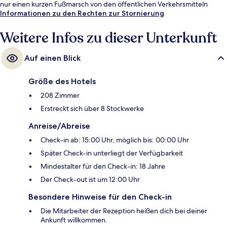
nur einen kurzen Fußmarsch von den öffentlichen Verkehrsmitteln
entfernt: Bis zur U-Bahn sind es wenige Schritte (U-Bahnhof
Informationen zu den Rechten zur Stornierung
Augsburger Straße) bzw. 4 Minuten (U-Bahnhof Spichernstraße).
Weitere Infos zu dieser Unterkunft
Auf einen Blick
Größe des Hotels
208 Zimmer
Erstreckt sich über 8 Stockwerke
Anreise/Abreise
Check-in ab: 15:00 Uhr, möglich bis: 00:00 Uhr
Später Check-in unterliegt der Verfügbarkeit
Mindestalter für den Check-in: 18 Jahre
Der Check-out ist um 12:00 Uhr
Besondere Hinweise für den Check-in
Die Mitarbeiter der Rezeption heißen dich bei deiner
Ankunft willkommen.