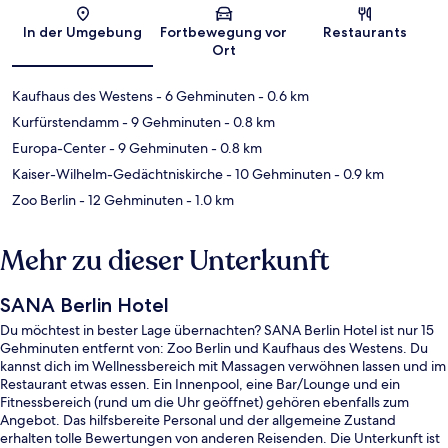
Karte
In der Umgebung
Fortbewegung vor
Restaurants
Ort
Kaufhaus des Westens
- 6 Gehminuten
- 0.6 km
Kurfürstendamm
- 9 Gehminuten
- 0.8 km
Europa-Center
- 9 Gehminuten
- 0.8 km
Kaiser-Wilhelm-Gedächtniskirche
- 10 Gehminuten
- 0.9 km
Zoo Berlin
- 12 Gehminuten
- 1.0 km
Mehr zu dieser Unterkunft
SANA Berlin Hotel
Du möchtest in bester Lage übernachten? SANA Berlin Hotel ist nur 15
Gehminuten entfernt von: Zoo Berlin und Kaufhaus des Westens. Du
kannst dich im Wellnessbereich mit Massagen verwöhnen lassen und im
Restaurant etwas essen. Ein Innenpool, eine Bar/Lounge und ein
Fitnessbereich (rund um die Uhr geöffnet) gehören ebenfalls zum
Angebot. Das hilfsbereite Personal und der allgemeine Zustand
erhalten tolle Bewertungen von anderen Reisenden. Die Unterkunft ist