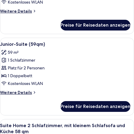
Kostenloses WLAN
Weitere
Weitere Details
Details
für
Preise für Reisedaten anzeigen
Deluxe-
Doppelzimmer
Alle
Ein modernes Hotelzimmer mit einem g
5
Junior-Suite (59qm)
Fotos
59 m²
für
1 Schlafzimmer
Junior-
Suite
Platz für 2 Personen
(59qm)
1 Doppelbett
anzeigen
Kostenloses WLAN
Weitere
Weitere Details
Details
für
Preise für Reisedaten anzeigen
Junior-
Suite
(59qm)
Alle
Ein modernes Wohnzimmer mit großem F
5
Suite Home 2 Schlafzimmer, mit kleinem Schlafsofa und
Fotos
Küche 58 qm