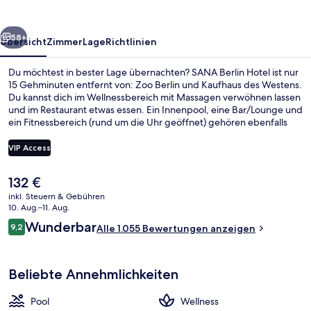
rück
Weiter
58+
Übersicht
Zimmer
Lage
Richtlinien
Du möchtest in bester Lage übernachten? SANA Berlin Hotel ist nur
15 Gehminuten entfernt von: Zoo Berlin und Kaufhaus des Westens.
Du kannst dich im Wellnessbereich mit Massagen verwöhnen lassen
und im Restaurant etwas essen. Ein Innenpool, eine Bar/Lounge und
ein Fitnessbereich (rund um die Uhr geöffnet) gehören ebenfalls
zum Angebot. Das hilfsbereite Personal und der allgemeine
Zustand erhalten tolle Bewertungen von anderen Reisenden. Die
VIP Access
Unterkunft ist nur einen kurzen Fußmarsch von den öffentlichen
Verkehrsmitteln entfernt: Bis zur U-Bahn sind es wenige Schritte (U-
Der
132 €
Bahnhof Augsburger Straße) bzw. 4 Minuten (U-Bahnhof
Terrasse/Patio
aktuelle
Spichernstraße).
inkl. Steuern & Gebühren
Preis
10. Aug.–11. Aug.
beträgt
Bewertungen
Wunderbar
9,2
Alle 1.055 Bewertungen anzeigen
132 €.
9,2 von 10.
Beliebte Annehmlichkeiten
Pool
Wellness