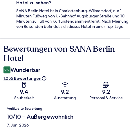
Hotel zu sehen?
SANA Berlin Hotel ist in Charlottenburg-Wilmersdorf, nur 1
Minuten Fußweg von U-Bahnhof Augsburger Straße und 10
Minuten zu Fuß von Kurfürstendamm entfernt. Nach Meinung
von Reisenden befindet sich dieses Hotel in einer Top-Lage.
Bewertungen von SANA Berlin
Bewertungen
Hotel
Wunderbar
9,2
1.055 Bewertungen
9,4
9,2
9,2
Sauberkeit
Ausstattung
Personal & Service
Bewertungen
Verifizierte Bewertung
10/10 – Außergewöhnlich
7. Juni 2026