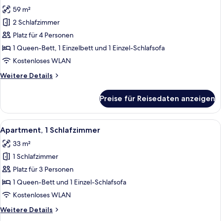
für
59 m²
Suite
2 Schlafzimmer
Home
Platz für 4 Personen
2
Schlafzimmer,
1 Queen-Bett, 1 Einzelbett und 1 Einzel-Schlafsofa
mit
Kostenloses WLAN
kleinem
Weitere
Weitere Details
Schlafsofa
Details
und
für
Preise für Reisedaten anzeigen
Suite
Küche
Home
58
2
Alle
Ein modernes Wohnzimmer mit einem w
qm
5
Schlafzimmer,
Apartment, 1 Schlafzimmer
Fotos
mit
anzeigen
33 m²
kleinem
für
Schlafsofa
1 Schlafzimmer
Apartment,
und
1
Platz für 3 Personen
Küche
Schlafzimmer
58
1 Queen-Bett und 1 Einzel-Schlafsofa
qm
anzeigen
Kostenloses WLAN
Weitere
Weitere Details
Details