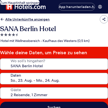
Zum Hauptinhalt springen
App herunterladen
Alle Unterkünfte anzeigen
SANA Berlin Hotel
4.5-
Sterne-
Hotel mit Wellnessbereich - Kaufhaus des Westens (0,5 km)
Unterkunft
Wähle deine Daten, um Preise zu sehen
Wo soll’s hingehen?
Daten
Gäste
Suchen