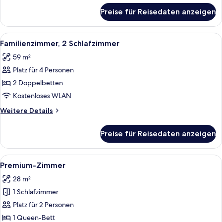
für
Preise für Reisedaten anzeigen
Apartment,
1
Schlafzimmer
Alle
Ein modernes Schlafzimmer mit einem
4
Familienzimmer, 2 Schlafzimmer
Fotos
59 m²
für
Platz für 4 Personen
Familienzimmer,
2 Schlafzimmer
2 Doppelbetten
anzeigen
Kostenloses WLAN
Weitere
Weitere Details
Details
für
Preise für Reisedaten anzeigen
Familienzimmer,
2 Schlafzimmer
Alle
Ein modernes Hotelzimmer mit einem g
5
Premium-Zimmer
Fotos
28 m²
für
1 Schlafzimmer
Premium-
Zimmer
Platz für 2 Personen
anzeigen
1 Queen-Bett