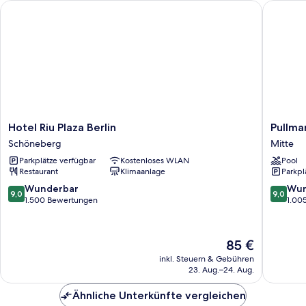
Hotel Riu Plaza Berlin
Pullman 
Hotel
Pullman
Hotel Riu Plaza Berlin
Pullma
Riu
Berlin
Schöneberg
Mitte
Plaza
Schweiz
Parkplätze verfügbar
Kostenloses WLAN
Pool
Berlin
Mitte
Restaurant
Klimaanlage
Parkpl
Schöneberg
9.0
9.0
Wunderbar
Wun
9,0
9,0
von
von
1.500 Bewertungen
1.00
10,
10,
Wunderbar,
Wunder
1.500
1.005
Der
85 €
Bewertungen
Bewert
Preis
inkl. Steuern & Gebühren
beträgt
23. Aug.–24. Aug.
85 €
Ähnliche Unterkünfte vergleichen