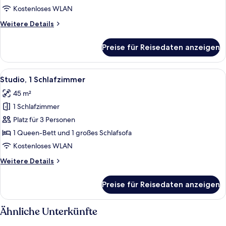
Kostenloses WLAN
Weitere
Weitere Details
Details
für
Preise für Reisedaten anzeigen
Premium-
Zimmer
Alle
Ein modernes Schlafzimmer mit große
5
Studio, 1 Schlafzimmer
Fotos
45 m²
für
1 Schlafzimmer
Studio,
1
Platz für 3 Personen
Schlafzimmer
1 Queen-Bett und 1 großes Schlafsofa
anzeigen
Kostenloses WLAN
Weitere
Weitere Details
Details
für
Preise für Reisedaten anzeigen
Studio,
1
Schlafzimmer
Ähnliche Unterkünfte