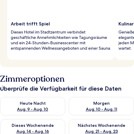
Arbeit trifft Spiel
Kulinar
Dieses Hotel im Stadtzentrum verbindet
Genieße 
geschäftliche Annehmlichkeiten wie Tagungsräume
elegante
und ein 24-Stunden-Businesscenter mit
jeden Mo
entspannenden Wellnessangeboten und einer Sauna.
wartet.
Zimmeroptionen
Überprüfe die Verfügbarkeit für diese Daten
Überprüfe die Verfügbarkeit für heute Nacht, Aug. 9 - Aug. 10
Überprüfe die Verfügbarkeit fü
Heute Nacht
Morgen
Aug. 9 - Aug. 10
Aug. 10 - Aug. 11
Überprüfe die Verfügbarkeit für dieses Wochenende, Aug. 14 -
Überprüfe die Verfügbarkeit f
Dieses Wochenende
Nächstes Wochenende
Aug. 14 - Aug. 16
Aug. 21 - Aug. 23