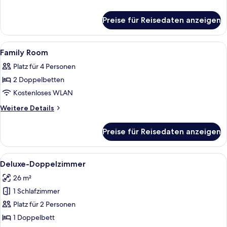
Details
für
Preise für Reisedaten anzeigen
Junior
Suite
Alle
Ein modernes Badezimmer mit Waschtis
4
Family Room
Fotos
Platz für 4 Personen
für
2 Doppelbetten
Family
Room
Kostenloses WLAN
anzeigen
Weitere
Weitere Details
Details
für
Preise für Reisedaten anzeigen
Family
Room
Alle
Ein modernes Hotelzimmer mit einem g
4
Deluxe-Doppelzimmer
Fotos
26 m²
für
1 Schlafzimmer
Deluxe-
Doppelzimmer
Platz für 2 Personen
anzeigen
1 Doppelbett