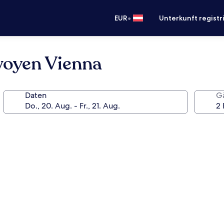
•
EUR
Unterkunft registr
voyen Vienna
Daten
G