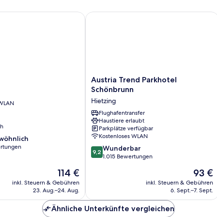
Austria Trend Parkhotel Schönbrunn
Austria
Austria Trend Parkhotel
Trend
Schönbrunn
Parkhotel
Hietzing
 WLAN
Schönbrunn
Hietzing
Flughafentransfer
Haustiere erlaubt
ch
Parkplätze verfügbar
Kostenloses WLAN
wöhnlich
rtungen
9.2
Wunderbar
9,2
von
1.015 Bewertungen
ich,
10,
Der
Der
114 €
93 €
Wunderbar,
Preis
Preis
1.015
inkl. Steuern & Gebühren
inkl. Steuern & Gebühren
beträgt
beträgt
23. Aug.–24. Aug.
6. Sept.–7. Sept.
Bewertungen
114 €
93 €
Ähnliche Unterkünfte vergleichen