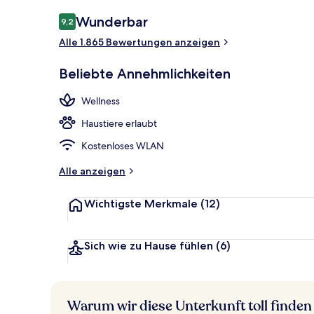
Außenbereic
Bewertungen
Wunderbar
9,2
9,2 von 10.
Alle 1.865 Bewertungen anzeigen
Beliebte Annehmlichkeiten
Wellness
Haustiere erlaubt
Kostenloses WLAN
Alle anzeigen
Wichtigste Merkmale
(12)
Sich wie zu Hause fühlen
(6)
Warum wir diese Unterkunft toll finden