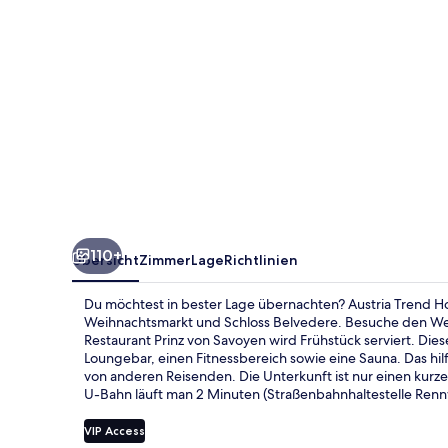
110+
Übersicht
Zimmer
Lage
Richtlinien
Du möchtest in bester Lage übernachten? Austria Trend Ho
Weihnachtsmarkt und Schloss Belvedere. Besuche den Wel
Restaurant Prinz von Savoyen wird Frühstück serviert. Dieses
Loungebar, einen Fitnessbereich sowie eine Sauna. Das hil
von anderen Reisenden. Die Unterkunft ist nur einen kurz
U-Bahn läuft man 2 Minuten (Straßenbahnhaltestelle Ren
VIP Access