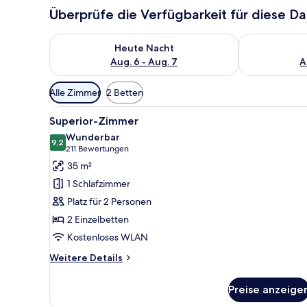
Überprüfe die Verfügbarkeit für diese D
Überprüfe die Verfügbarkeit für heute Nacht, Aug. 6
Überprüfe die
Heute Nacht
Aug. 6 - Aug. 7
A
Verfügbare
Alle Zimmer
2 Betten
Filter
Alle
Ein Hotelzimmer mit einem Bet
für
13
Superior-Zimmer
Fotos
Zimmer
Wunderbar
für
9,2
9,2 von 10
(211
211 Bewertungen
Superior-
Bewertungen)
35 m²
Zimmer
1 Schlafzimmer
anzeigen
Platz für 2 Personen
2 Einzelbetten
Kostenloses WLAN
Weitere
Weitere Details
Details
für
Preise anzeige
Superior-
Zimmer