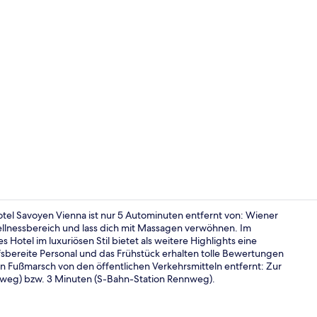
Sitzecke in 
tel Savoyen Vienna ist nur 5 Autominuten entfernt von: Wiener
lnessbereich und lass dich mit Massagen verwöhnen. Im
 Hotel im luxuriösen Stil bietet als weitere Highlights eine
Blick von de
fsbereite Personal und das Frühstück erhalten tolle Bewertungen
en Fußmarsch von den öffentlichen Verkehrsmitteln entfernt: Zur
nweg) bzw. 3 Minuten (S-Bahn-Station Rennweg).