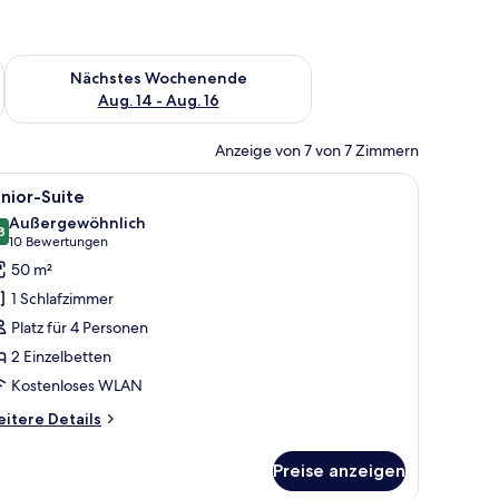
es Wochenende, Aug. 7 - Aug. 9.
Überprüfe die Verfügbarkeit für nächstes Wochenende, Aug. 1
Nächstes Wochenende
Aug. 14 - Aug. 16
Anzeige von 7 von 7 Zimmern
nem Couchtisch, einem Fernseher auf einem Schrank und einem großen Blum
le
Ein Hotelzimmer mit einem Bett, Nachttischla
23
nior-Suite
otos
Außergewöhnlich
ür
8
9,8 von 10
(10
10 Bewertungen
unior-
Bewertungen)
50 m²
uite
1 Schlafzimmer
nzeigen
Platz für 4 Personen
2 Einzelbetten
Kostenloses WLAN
itere
itere Details
tails
r
Preise anzeigen
nior-
ite