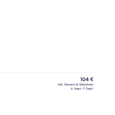
der Lobby
Junior-Suite | Zimmersafe, Schreibtisc
Der
104 €
aktuelle
inkl. Steuern & Gebühren
Preis
6. Sept.–7. Sept.
r Unterkunft
Serviert Mittagessen und Abendesse
beträgt
104 €.