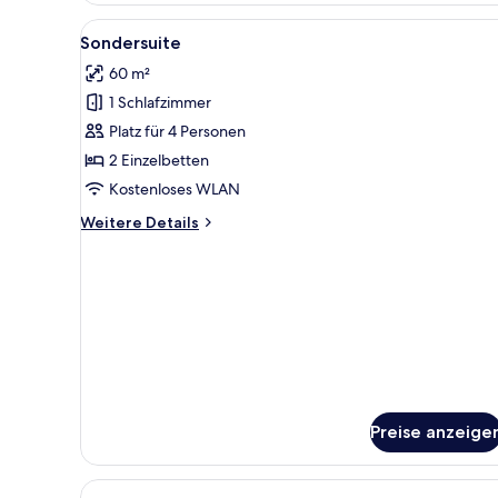
Alle
Ein Hotelzimmer mit Balkon, e
16
Sondersuite
Fotos
60 m²
für
1 Schlafzimmer
Sondersuite
anzeigen
Platz für 4 Personen
2 Einzelbetten
Kostenloses WLAN
Weitere
Weitere Details
Details
für
Sondersuite
Preise anzeige