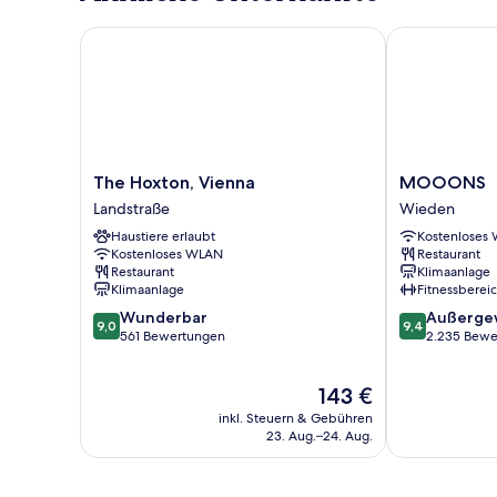
The Hoxton, Vienna
MOOONS
The
MOOONS
The Hoxton, Vienna
MOOONS
Hoxton,
Wieden
Landstraße
Wieden
Vienna
Haustiere erlaubt
Kostenloses
Landstraße
Kostenloses WLAN
Restaurant
Restaurant
Klimaanlage
Klimaanlage
Fitnessberei
9.0
9.4
Wunderbar
Außerge
9,0
9,4
von
von
561 Bewertungen
2.235 Bewe
10,
10,
Wunderbar,
Außergewöhnl
Der
143 €
561
2.235
Preis
Bewertungen
Bewertungen
inkl. Steuern & Gebühren
beträgt
23. Aug.–24. Aug.
143 €