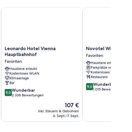
Leonardo Hotel Vienna Hauptbahnhof
Novotel Wien Hauptba
Leonardo
Novotel
Leonardo Hotel Vienna
Novotel Wien Haup
Hotel
Wien
Hauptbahnhof
Favoriten
Vienna
Hauptbahnhof
Favoriten
Haustiere erlaubt
Hauptbahnhof
Favoriten
Parkplätze verfügbar
Favoriten
Haustiere erlaubt
Kostenloses WLAN
Kostenloses WLAN
Restaurant
Klimaanlage
Bar
9.0
Wunderbar
9,0
von
1.015 Bewertungen
9.0
Wunderbar
9,0
10,
von
2.338 Bewertungen
Wunderbar,
10,
Der
107 €
1.015
Wunderbar,
Preis
Bewertungen
2.338
inkl. Steuern & Gebühren
inkl. S
beträgt
6. Sept.–7. Sept.
Bewertungen
107 €