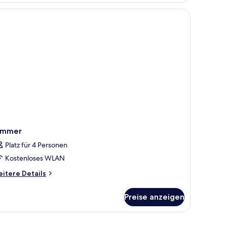
immer
Platz für 4 Personen
Kostenloses WLAN
itere
itere Details
tails
r
Preise anzeigen
immer