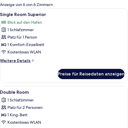
für
Anzeige von 6 von 6 Zimmern
Zimmer
Alle
Ein ordentlich bezogenes Bett mit we
2
Single Room Superior
Fotos
Blick auf den Hafen
für
1 Schlafzimmer
Single
Room
Platz für 1 Person
Superior
1 Komfort-Einzelbett
anzeigen
Kostenloses WLAN
Weitere
Weitere Details
Details
für
Preise für Reisedaten anzeigen
Single
Room
Superior
Alle
Ein ordentlich bezogenes Bett mit Kop
6
Double Room
Fotos
1 Schlafzimmer
für
Platz für 2 Personen
Double
Room
1 King-Bett
anzeigen
Kostenloses WLAN