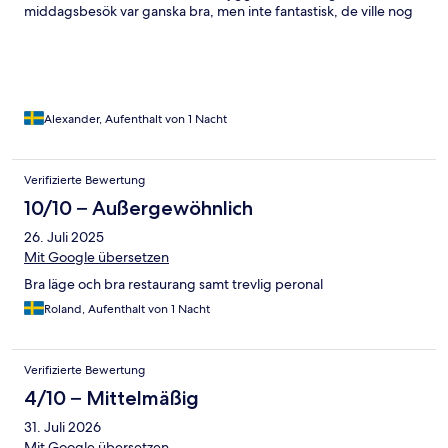
middagsbesök var ganska bra, men inte fantastisk, de ville nog
mer än vad jag själv tyckte. Det var inte så jättemycket folk då
det var söndagskväll men ändå lite rörig serveringspersonal som
inte riktigt visste vad den andre gjorde, men glada o trevliga iaf.
Att tre olika personer serverar en ensam gäst känns inte
jätteproffsigt.
Alexander, Aufenthalt von 1 Nacht
Verifizierte Bewertung
10/10 – Außergewöhnlich
26. Juli 2025
Mit Google übersetzen
Bra läge och bra restaurang samt trevlig peronal
Roland, Aufenthalt von 1 Nacht
Verifizierte Bewertung
4/10 – Mittelmäßig
31. Juli 2026
Mit Google übersetzen