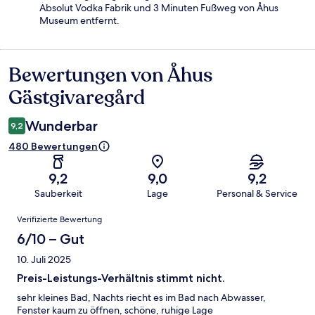
Absolut Vodka Fabrik und 3 Minuten Fußweg von Åhus
Museum entfernt.
Bewertungen von Åhus
Bewertungen
Gästgivaregård
Wunderbar
9,2
480 Bewertungen
9,2
9,0
9,2
Sauberkeit
Lage
Personal & Service
Bewertungen
Verifizierte Bewertung
6/10 – Gut
10. Juli 2025
Preis-Leistungs-Verhältnis stimmt nicht.
sehr kleines Bad, Nachts riecht es im Bad nach Abwasser,
Fenster kaum zu öffnen, schöne, ruhige Lage