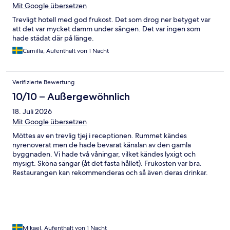
Mit Google übersetzen
Trevligt hotell med god frukost. Det som drog ner betyget var
att det var mycket damm under sängen. Det var ingen som
hade städat där på länge.
Camilla, Aufenthalt von 1 Nacht
Verifizierte Bewertung
10/10 – Außergewöhnlich
18. Juli 2026
Mit Google übersetzen
Möttes av en trevlig tjej i receptionen. Rummet kändes
nyrenoverat men de hade bevarat känslan av den gamla
byggnaden. Vi hade två våningar, vilket kändes lyxigt och
mysigt. Sköna sängar (åt det fasta hållet). Frukosten var bra.
Restaurangen kan rekommenderas och så även deras drinkar.
Väldigt trevligt ställe.
Mikael, Aufenthalt von 1 Nacht