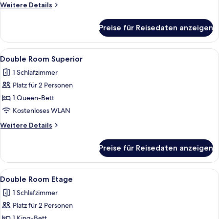
Weitere
Weitere Details
Details
für
Preise für Reisedaten anzeigen
Double
Room
Alle
Ein Hotelzimmer mit einem großen Bet
14
Double Room Superior
Fotos
1 Schlafzimmer
für
Platz für 2 Personen
Double
Room
1 Queen-Bett
Superior
Kostenloses WLAN
anzeigen
Weitere
Weitere Details
Details
für
Preise für Reisedaten anzeigen
Double
Room
Superior
Alle
Ein Zimmer mit einem Bett, einem Schr
4
Double Room Etage
Fotos
1 Schlafzimmer
für
Platz für 2 Personen
Double
Room
1 King-Bett