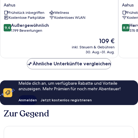
Seaside
Briggen
Aahus
Aahus
Aahus
i
Frühstück inbegriffen
Wellness
Frühst
Åhus
Kostenlose Parkplätze
Kostenloses WLAN
Koste
Aahus
9.4
8.8
Außergewöhnlich
Her
9,4
8,8
von
von
1.199 Bewertungen
376 
10,
10,
Der
109 €
Außergewöhnlich,
Hervorr
Preis
1.199
376
inkl. Steuern & Gebühren
beträgt
30. Aug.–31. Aug.
Bewertungen
Bewert
109 €
Ähnliche Unterkünfte vergleichen
Melde dich an, um verfügbare Rabatte und Vorteile
anzuzeigen. Mehr Prämien für noch mehr Abenteuer!
Anmelden
Jetzt kostenlos registrieren
Zur Gegend