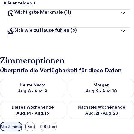
Alle anzeigen
Wichtigste Merkmale
(11)
Sich wie zu Hause fühlen
(6)
Zimmeroptionen
Überprüfe die Verfügbarkeit für diese Daten
Überprüfe die Verfügbarkeit für heute Nacht, Aug. 8 - Aug. 9.
Überprüfe die Verfügbarkeit f
Heute Nacht
Morgen
Aug. 8 - Aug. 9
Aug. 9 - Aug. 10
Überprüfe die Verfügbarkeit für dieses Wochenende, Aug. 14 -
Überprüfe die Verfügbarkeit f
Dieses Wochenende
Nächstes Wochenende
Aug. 14 - Aug. 16
Aug. 21 - Aug. 23
Verfügbare
Alle Zimmer
1 Bett
2 Betten
Filter