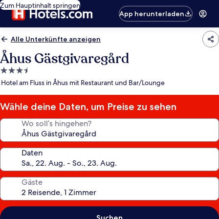
Zum Hauptinhalt springen
App herunterladen
Alle Unterkünfte anzeigen
Åhus Gästgivaregård
3.5-
Sterne-
Hotel am Fluss in Åhus mit Restaurant und Bar/Lounge
Unterkunft
Wähle deine Daten, um Preise zu sehen
Wo soll’s hingehen?
Daten
Gäste
Suchen