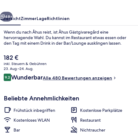
rück
Weiter
48+
Übersicht
Zimmer
Lage
Richtlinien
Wenn du nach Åhus reist, ist Åhus Gästgivaregård eine
hervorragende Wahl. Du kannst im Restaurant etwas essen oder
den Tag mit einem Drink in der Bar/Lounge ausklingen lassen.
Der
182 €
aktuelle
inkl. Steuern & Gebühren
Preis
23. Aug.–24. Aug.
beträgt
Bewertungen
Wunderbar
9,2
Alle 480 Bewertungen anzeigen
182 €.
9,2 von 10.
Außenbereich
Beliebte Annehmlichkeiten
Frühstück inbegriffen
Kostenlose Parkplätze
Kostenloses WLAN
Restaurant
Bar
Nichtraucher