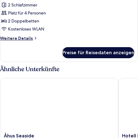
Fotos
2 Schlafzimmer
für
Platz für 4 Personen
Penthouse
anzeigen
2 Doppelbetten
Kostenloses WLAN
Weitere
Weitere Details
Details
für
Preise für Reisedaten anzeigen
Penthouse
Ähnliche Unterkünfte
Åhus Seaside
Hotell B
Åhus
Hotell
Åhus Seaside
Hotell