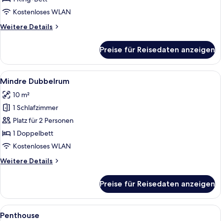
Etage
Kostenloses WLAN
anzeigen
Weitere
Weitere Details
Details
für
Preise für Reisedaten anzeigen
Double
Room
Etage
Alle
Mindre Dubbelrum | Verdunkelungsvo
4
Mindre Dubbelrum
Fotos
10 m²
für
1 Schlafzimmer
Mindre
Dubbelrum
Platz für 2 Personen
anzeigen
1 Doppelbett
Kostenloses WLAN
Weitere
Weitere Details
Details
für
Preise für Reisedaten anzeigen
Mindre
Dubbelrum
Alle
Ein modernes Interieur mit Essbereich
6
Penthouse