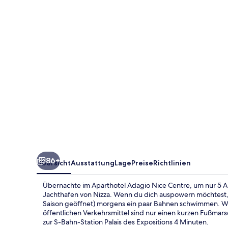
Centre
86+
Übersicht
Ausstattung
Lage
Preise
Richtlinien
Übernachte im Aparthotel Adagio Nice Centre, um nur 5 A
Jachthafen von Nizza. Wenn du dich auspowern möchtest, 
Saison geöffnet) morgens ein paar Bahnen schwimmen. Weit
öffentlichen Verkehrsmittel sind nur einen kurzen Fußmars
zur S-Bahn-Station Palais des Expositions 4 Minuten.