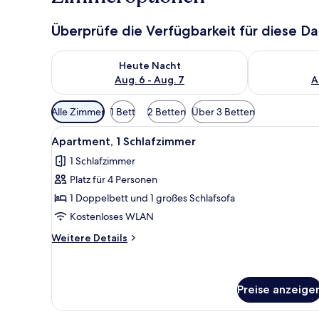
Überprüfe die Verfügbarkeit für diese D
Überprüfe die Verfügbarkeit für heute Nacht, Aug. 6
Überprüfe die
Heute Nacht
Aug. 6 - Aug. 7
A
Verfügbare
Alle Zimmer
1 Bett
2 Betten
Über 3 Betten
Filter
Alle
Ein Hotelzimmer mit einer Sitz
für
15
Apartment, 1 Schlafzimmer
Fotos
Zimmer
1 Schlafzimmer
für
Platz für 4 Personen
Apartment,
1
1 Doppelbett und 1 großes Schlafsofa
Schlafzimmer
Kostenloses WLAN
anzeigen
Weitere
Weitere Details
Details
für
Apartment,
1
Preise anzeige
Schlafzimmer