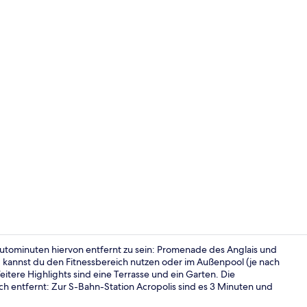
Zimmersafe, 
utominuten hiervon entfernt zu sein: Promenade des Anglais und
kannst du den Fitnessbereich nutzen oder im Außenpool (je nach
ere Highlights sind eine Terrasse und ein Garten. Die
Außenpool (j
ch entfernt: Zur S-Bahn-Station Acropolis sind es 3 Minuten und