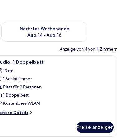
es Wochenende, Aug. 7 - Aug. 9.
Überprüfe die Verfügbarkeit für nächstes Wochenende, Aug. 1
Nächstes Wochenende
Aug. 14 - Aug. 16
Anzeige von 4 von 4 Zimmern
Essbereich mit Stühlen und Tisch.
egel, zwei weißen Betten mit orangefarbenen Kissen und zwei Nachttischen
le
Ein moderner Schreibtisch mit weißer Tischpla
14
udio, 1 Doppelbett
otos
19 m²
ür
1 Schlafzimmer
tudio,
Platz für 2 Personen
oppelbett
1 Doppelbett
nzeigen
Kostenloses WLAN
itere
itere Details
tails
r
Preise anzeigen
udio,