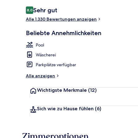
Bewertungen
Sehr gut
8,0
8,0 von 10.
Alle 1.330 Bewertungen anzeigen
Verschiedene
Beliebte Annehmlichkeiten
Pool
Wäscherei
Parkplätze verfügbar
Alle anzeigen
Wichtigste Merkmale
(12)
Sich wie zu Hause fühlen
(6)
Zimmeroptionen