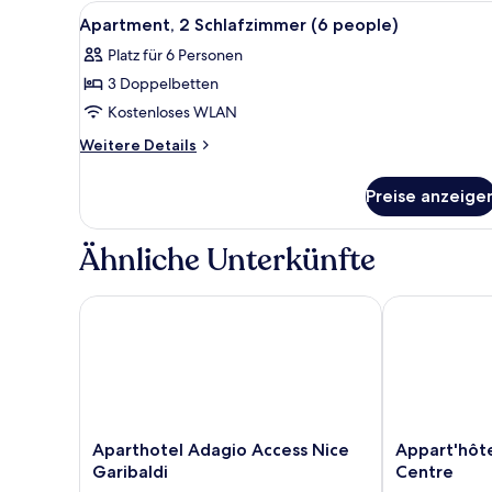
Alle
Ein Hotelzimmer mit einer Cou
9
Apartment, 2 Schlafzimmer (6 people)
Fotos
Platz für 6 Personen
für
3 Doppelbetten
Apartment,
2 Schlafzimmer
Kostenloses WLAN
(6
Weitere
Weitere Details
people)
Details
für
anzeigen
Preise anzeige
Apartment,
2 Schlafzimmer
(6
Ähnliche Unterkünfte
people)
Aparthotel Adagio Access Nice Garibaldi
Appart'hôtel 
Aparthotel
Appart'hôtel
Aparthotel Adagio Access Nice
Appart'hôte
Adagio
Odalys
Garibaldi
Centre
Access
City