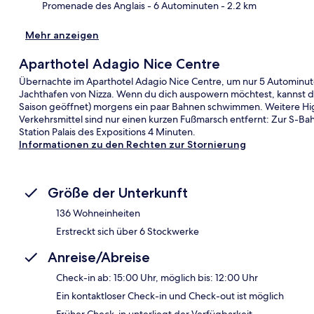
Promenade des Anglais
- 6 Autominuten
- 2.2 km
Mehr anzeigen
Aparthotel Adagio Nice Centre
Übernachte im Aparthotel Adagio Nice Centre, um nur 5 Autominute
Jachthafen von Nizza. Wenn du dich auspowern möchtest, kannst d
Saison geöffnet) morgens ein paar Bahnen schwimmen. Weitere Highl
Verkehrsmittel sind nur einen kurzen Fußmarsch entfernt: Zur S-Ba
Station Palais des Expositions 4 Minuten.
Informationen zu den Rechten zur Stornierung
Größe der Unterkunft
136 Wohneinheiten
Erstreckt sich über 6 Stockwerke
Anreise/Abreise
Check-in ab: 15:00 Uhr, möglich bis: 12:00 Uhr
Ein kontaktloser Check-in und Check-out ist möglich
Früher Check-in unterliegt der Verfügbarkeit