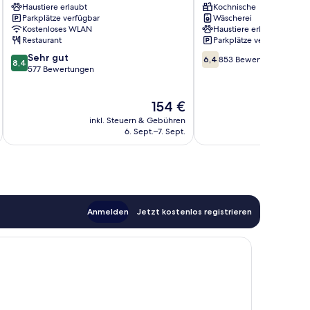
Haustiere erlaubt
Kochnische
Monsigny
Riquier
Parkplätze verfügbar
Wäscherei
Stadtzentrum
Kostenloses WLAN
Haustiere erlaubt
von
Restaurant
Parkplätze verfügbar
Nizza
8.4
6.4
Sehr gut
6,4
853 Bewertungen
8,4
von
von
577 Bewertungen
10,
10,
Sehr
853
Der
154 €
gut,
Bewertungen
Preis
577
inkl. Steuern & Gebühren
inkl. S
beträgt
Bewertungen
6. Sept.–7. Sept.
154 €
Anmelden
Jetzt kostenlos registrieren