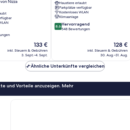
von Nizza
Haustiere erlaubt
Town
Parkplätze verfügbar
Riquier
Kostenloses WLAN
aubt
Klimaanlage
erfügbar
 WLAN
8.6
Hervorragend
8,6
von
548 Bewertungen
10,
tungen
Hervorragend,
Der
Der
133 €
128 €
548
Preis
Preis
Bewertungen
inkl. Steuern & Gebühren
inkl. Steuern & Gebühren
beträgt
beträgt
3. Sept.–4. Sept.
30. Aug.–31. Aug.
133 €
128 €
Ähnliche Unterkünfte vergleichen
te und Vorteile anzuzeigen. Mehr