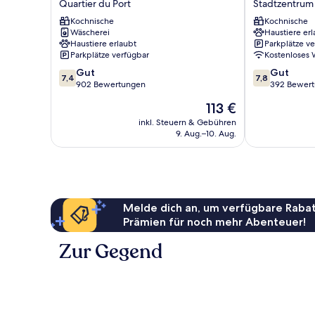
Quartier du Port
Stadtzentrum 
Nice
-
Garibaldi
Kochnische
Nice
Kochnische
Wäscherei
Haustiere erl
Quartier
Centre
Haustiere erlaubt
Parkplätze v
du
Stadtzentrum
Parkplätze verfügbar
Kostenloses
Port
von
7.4
7.8
Gut
Nizza
Gut
7,4
7,8
von
von
902 Bewertungen
392 Bewer
10,
10,
Der
113 €
Gut,
Gut,
Preis
902
392
inkl. Steuern & Gebühren
beträgt
9. Aug.–10. Aug.
Bewertungen
Bewertungen
113 €
Melde dich an, um verfügbare Rabat
Prämien für noch mehr Abenteuer!
Zur Gegend