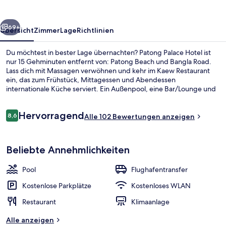
rück
Weiter
69+
Übersicht
Zimmer
Lage
Richtlinien
Du möchtest in bester Lage übernachten? Patong Palace Hotel ist
nur 15 Gehminuten entfernt von: Patong Beach und Bangla Road.
Lass dich mit Massagen verwöhnen und kehr im Kaew Restaurant
ein, das zum Frühstück, Mittagessen und Abendessen
internationale Küche serviert. Ein Außenpool, eine Bar/Lounge und
eine Terrasse gehören zu den weiteren Highlights. Andere
Reisende loben den Zimmerservice.
Bewertungen
Hervorragend
8,6
Alle 102 Bewertungen anzeigen
8,6 von 10.
Außenpool
Beliebte Annehmlichkeiten
Pool
Flughafentransfer
Kostenlose Parkplätze
Kostenloses WLAN
Restaurant
Klimaanlage
Alle anzeigen