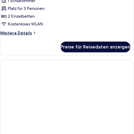
Zweibettzimmer
1 Schlafzimmer
anzeigen
Platz für 3 Personen
2 Einzelbetten
Kostenloses WLAN
Weitere
Weitere Details
Details
für
Preise für Reisedaten anzeigen
Superior-
Zweibettzimmer