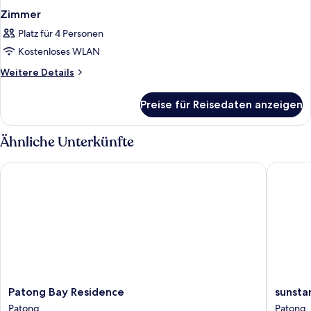
Zimmer
Platz für 4 Personen
Kostenloses WLAN
Weitere
Weitere Details
Details
für
Preise für Reisedaten anzeigen
Zimmer
Ähnliche Unterkünfte
Patong Bay Residence
sunstar 
Patong
sunstar
Patong Bay Residence
sunsta
Bay
palace
Patong
Patong