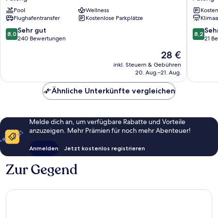
Residence
patong
Pool
Wellness
Kosten
Patong
Patong
Flughafentransfer
Kostenlose Parkplätze
Klimaa
8.0
8.2
Sehr gut
Seh
8,0
8,2
von
von
240 Bewertungen
21 B
10,
10,
Der
28 €
Sehr
Sehr
Preis
gut,
gut,
inkl. Steuern & Gebühren
beträgt
20. Aug.–21. Aug.
240
21
28 €
Bewertungen
Bewert
Ähnliche Unterkünfte vergleichen
Melde dich an, um verfügbare Rabatte und Vorteile
anzuzeigen. Mehr Prämien für noch mehr Abenteuer!
Anmelden
Jetzt kostenlos registrieren
Zur Gegend