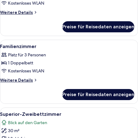
Room
Kostenloses WLAN
anzeigen
Weitere
Weitere Details
Details
für
Preise für Reisedaten anzeigen
Pool
Wing
Double
Alle
Ein kleines Hotelzimmer mit Küchenzei
4
Room
Familienzimmer
Fotos
Platz für 3 Personen
für
1 Doppelbett
Familienzimmer
anzeigen
Kostenloses WLAN
Weitere
Weitere Details
Details
für
Preise für Reisedaten anzeigen
Familienzimmer
Alle
Ein Hotelzimmer mit zwei Holzbettgest
4
Superior-Zweibettzimmer
Fotos
Blick auf den Garten
für
30 m²
Superior-