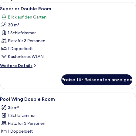
Zimmer
Alle
Ein Hotelzimmer mit einem Bett, eine
8
Superior Double Room
Fotos
Blick auf den Garten
für
30 m²
Superior
Double
1 Schlafzimmer
Room
Platz für 3 Personen
anzeigen
1 Doppelbett
Kostenloses WLAN
Weitere
Weitere Details
Details
für
Preise für Reisedaten anzeigen
Superior
Double
Room
Alle
Ein Bett mit Holzbettgestell, einem v
9
Pool Wing Double Room
Fotos
35 m²
für
1 Schlafzimmer
Pool
Wing
Platz für 3 Personen
Double
1 Doppelbett