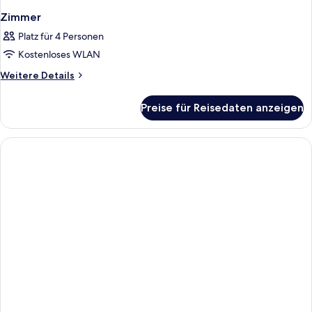
Zimmer
Platz für 4 Personen
Kostenloses WLAN
Weitere
Weitere Details
Details
für
Preise für Reisedaten anzeigen
Zimmer