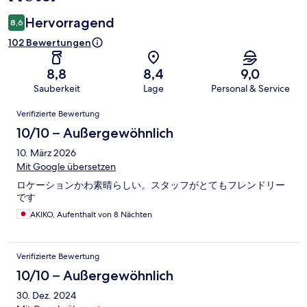
Hervorragend
8,6
102 Bewertungen
8,8
8,4
9,0
Sauberkeit
Lage
Personal & Service
Bewertungen
Verifizierte Bewertung
10/10 – Außergewöhnlich
10. März 2026
Mit Google übersetzen
ロケーションかわ素晴らしい。スタッフがとてもフレンドリー
です
AKIKO, Aufenthalt von 8 Nächten
Verifizierte Bewertung
10/10 – Außergewöhnlich
30. Dez. 2024