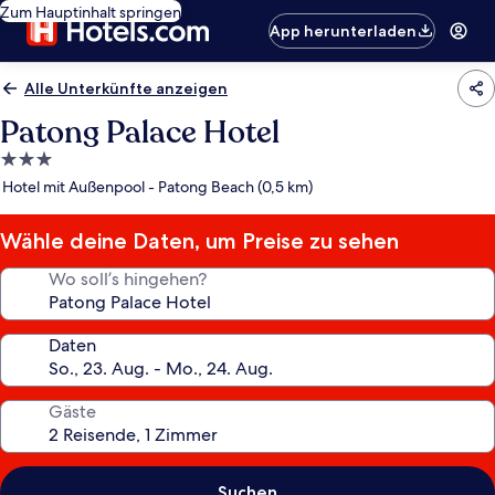
Zum Hauptinhalt springen
App herunterladen
Alle Unterkünfte anzeigen
Patong Palace Hotel
3.0-
Sterne-
Hotel mit Außenpool - Patong Beach (0,5 km)
Unterkunft
Wähle deine Daten, um Preise zu sehen
Wo soll’s hingehen?
Daten
Gäste
Suchen