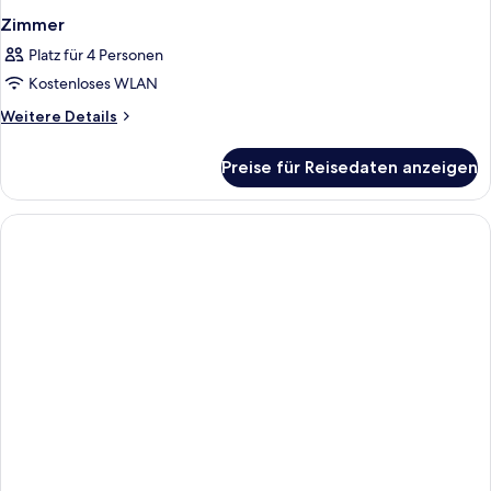
Zimmer
Platz für 4 Personen
Kostenloses WLAN
Weitere
Weitere Details
Details
für
Preise für Reisedaten anzeigen
Zimmer