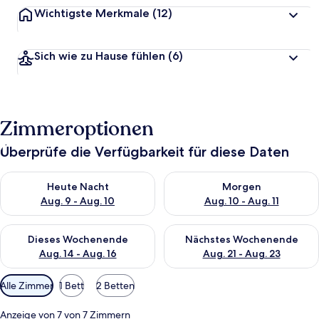
Wichtigste Merkmale
(12)
Sich wie zu Hause fühlen
(6)
Zimmeroptionen
Überprüfe die Verfügbarkeit für diese Daten
Überprüfe die Verfügbarkeit für heute Nacht, Aug. 9 - Aug. 10
Überprüfe die Verfügbarkeit fü
Heute Nacht
Morgen
Aug. 9 - Aug. 10
Aug. 10 - Aug. 11
Überprüfe die Verfügbarkeit für dieses Wochenende, Aug. 14 -
Überprüfe die Verfügbarkeit f
Dieses Wochenende
Nächstes Wochenende
Aug. 14 - Aug. 16
Aug. 21 - Aug. 23
Verfügbare
Alle Zimmer
1 Bett
2 Betten
Filter
für
Anzeige von 7 von 7 Zimmern