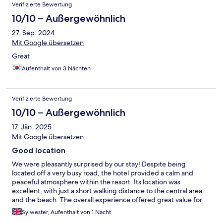
Verifizierte Bewertung
10/10 – Außergewöhnlich
27. Sep. 2024
Mit Google übersetzen
Great
Aufenthalt von 3 Nächten
Verifizierte Bewertung
10/10 – Außergewöhnlich
17. Jän. 2025
Mit Google übersetzen
Good location
We were pleasantly surprised by our stay! Despite being
located off a very busy road, the hotel provided a calm and
peaceful atmosphere within the resort. Its location was
excellent, with just a short walking distance to the central area
and the beach. The overall experience offered great value for
money. Highly recommended for those looking for a relaxing
Sylwester, Aufenthalt von 1 Nacht
stay without breaking the bank!