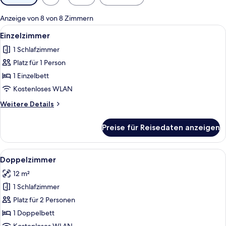
Filter
für
Anzeige von 8 von 8 Zimmern
Zimmer
Alle
Schreibtisch, Bügeleisen/Bügelbrett,
7
Einzelzimmer
Fotos
1 Schlafzimmer
für
Platz für 1 Person
Einzelzimmer
anzeigen
1 Einzelbett
Kostenloses WLAN
Weitere
Weitere Details
Details
für
Preise für Reisedaten anzeigen
Einzelzimmer
Alle
Ein ordentlich bezogenes Bett mit we
9
Doppelzimmer
Fotos
12 m²
für
1 Schlafzimmer
Doppelzimmer
anzeigen
Platz für 2 Personen
1 Doppelbett