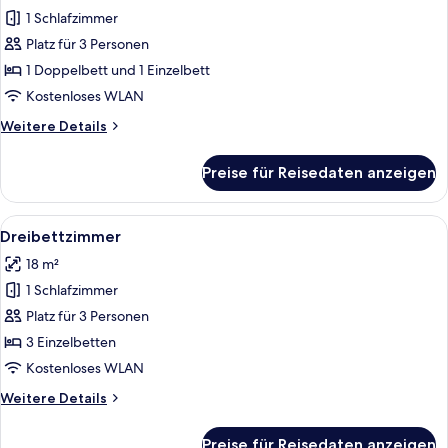
1 Schlafzimmer
Familienzimmer
anzeigen
Platz für 3 Personen
1 Doppelbett und 1 Einzelbett
Kostenloses WLAN
Weitere
Weitere Details
Details
für
Preise für Reisedaten anzeigen
Familienzimmer
Alle
Ein Hotelzimmer mit zwei Betten, eine
7
Dreibettzimmer
Fotos
18 m²
für
1 Schlafzimmer
Dreibettzimmer
anzeigen
Platz für 3 Personen
3 Einzelbetten
Kostenloses WLAN
Weitere
Weitere Details
Details
für
Preise für Reisedaten anzeigen