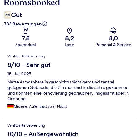
Roomsbooked
Gut
7,6
733 Bewertungen
7,8
8,2
8,0
Sauberkeit
Lage
Personal & Service
Bewertungen
Verifizierte Bewertung
8/10 – Sehr gut
15. Juli 2025
Nette Atmosphäre in geschichtsträchtigem und zentral
gelegenen Gebäude, die Zimmer sind in die Jahre gekommen
und könnten eine Renovierung gebrauchen, Insgesamt aber in
Ordnung.
Michele, Aufenthalt von 1 Nacht
Verifizierte Bewertung
10/10 – Außergewöhnlich