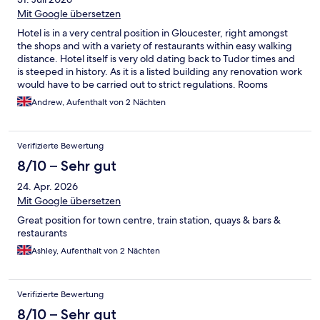
Mit Google übersetzen
Hotel is in a very central position in Gloucester, right amongst
the shops and with a variety of restaurants within easy walking
distance. Hotel itself is very old dating back to Tudor times and
is steeped in history. As it is a listed building any renovation work
would have to be carried out to strict regulations. Rooms
themselves are pretty basic but clean and comfortable. There
Andrew, Aufenthalt von 2 Nächten
are very steep stairs at the hotel and no lift so people with
mobility difficulties should avoid this hotel. All in all a pretty
good stay really.
Verifizierte Bewertung
8/10 – Sehr gut
24. Apr. 2026
Mit Google übersetzen
Great position for town centre, train station, quays & bars &
restaurants
Ashley, Aufenthalt von 2 Nächten
Verifizierte Bewertung
8/10 – Sehr gut