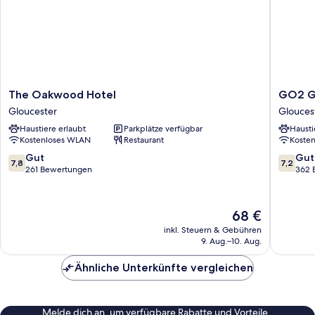
The
GO2
The Oakwood Hotel
GO2 Gl
Oakwood
Glouces
Gloucester
Glouces
Hotel
Hotel
Haustiere erlaubt
Parkplätze verfügbar
Hausti
Gloucester
by
Kostenloses WLAN
Restaurant
Koste
OYO
Glouces
7.8
7.2
Gut
Gut
7,8
7,2
von
von
261 Bewertungen
362 
10,
10,
Gut,
Gut,
261
362
Der
68 €
Bewertungen
Bewert
Preis
inkl. Steuern & Gebühren
beträgt
9. Aug.–10. Aug.
68 €
Ähnliche Unterkünfte vergleichen
Melde dich an, um verfügbare Rabatte und Vorteile