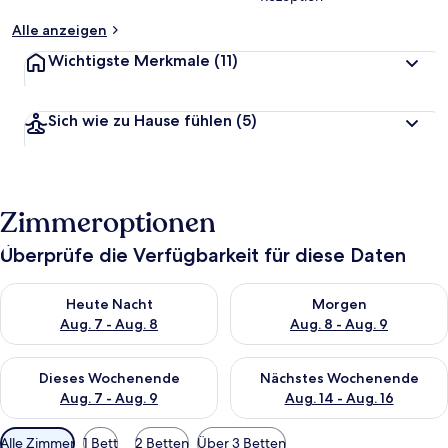
Alle anzeigen
Wichtigste Merkmale
(11)
Sich wie zu Hause fühlen
(5)
Zimmeroptionen
Überprüfe die Verfügbarkeit für diese Daten
Überprüfe die Verfügbarkeit für heute Nacht, Aug. 7 - Aug. 8.
Überprüfe die Verfügbarkeit f
Heute Nacht
Morgen
Aug. 7 - Aug. 8
Aug. 8 - Aug. 9
Überprüfe die Verfügbarkeit für dieses Wochenende, Aug. 7 - 
Überprüfe die Verfügbarkeit f
Dieses Wochenende
Nächstes Wochenende
Aug. 7 - Aug. 9
Aug. 14 - Aug. 16
Verfügbare
Alle Zimmer
1 Bett
2 Betten
Über 3 Betten