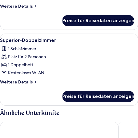
anzeigen
Weitere
Weitere Details
Details
für
Preise für Reisedaten anzeigen
Doppel-
oder
Zweibettzimmer
Alle
Ein Hotelzimmer mit Bett, Fernseher 
1
Superior-Doppelzimmer
Fotos
1 Schlafzimmer
für
Platz für 2 Personen
Superior-
Doppelzimmer
1 Doppelbett
anzeigen
Kostenloses WLAN
Weitere
Weitere Details
Details
für
Preise für Reisedaten anzeigen
Superior-
Doppelzimmer
Ähnliche Unterkünfte
The Oakwood Hotel
GO2 Glo