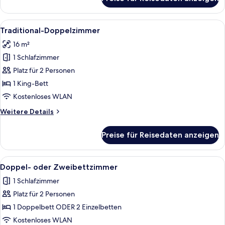
Dreibettzimmer
Alle
Ein Bett mit Himmelbettgestell aus Ho
8
Traditional-Doppelzimmer
Fotos
16 m²
für
1 Schlafzimmer
Traditional-
Doppelzimmer
Platz für 2 Personen
anzeigen
1 King-Bett
Kostenloses WLAN
Weitere
Weitere Details
Details
für
Preise für Reisedaten anzeigen
Traditional-
Doppelzimmer
Alle
Schreibtisch, Bügeleisen/Bügelbrett,
3
Doppel- oder Zweibettzimmer
Fotos
1 Schlafzimmer
für
Platz für 2 Personen
Doppel-
oder
1 Doppelbett ODER 2 Einzelbetten
Zweibettzimmer
Kostenloses WLAN