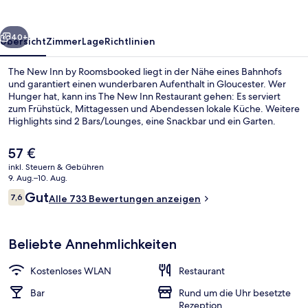
Roomsbooked
rück
Weiter
40+
Übersicht
Zimmer
Lage
Richtlinien
The New Inn by Roomsbooked liegt in der Nähe eines Bahnhofs
und garantiert einen wunderbaren Aufenthalt in Gloucester. Wer
Hunger hat, kann ins The New Inn Restaurant gehen: Es serviert
zum Frühstück, Mittagessen und Abendessen lokale Küche. Weitere
Highlights sind 2 Bars/Lounges, eine Snackbar und ein Garten.
Andere Reisende haben viel Gutes über das hilfsbereite Personal zu
berichten.
Der
57 €
aktuelle
inkl. Steuern & Gebühren
Preis
9. Aug.–10. Aug.
Innenhof
beträgt
Bewertungen
Gut
7,6
Alle 733 Bewertungen anzeigen
57 €.
7,6 von 10.
Beliebte Annehmlichkeiten
Kostenloses WLAN
Restaurant
Bar
Rund um die Uhr besetzte
Rezeption