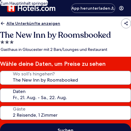
Zum Hauptinhalt springen
App herunterladen
Alle Unterkünfte anzeigen
The New Inn by Roomsbooked
3.0-
Sterne-
Gasthaus in Gloucester mit 2 Bars/Lounges und Restaurant
Unterkunft
Wähle deine Daten, um Preise zu sehen
Wo soll’s hingehen?
Daten
Gäste
Suchen