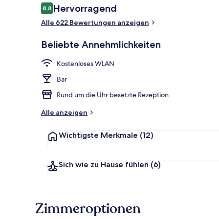
Bewertungen
Hervorragend
8,8
8,8 von 10.
Alle 622 Bewertungen anzeigen
Tägliches Fr
Beliebte Annehmlichkeiten
Kostenloses WLAN
Bar
Rund um die Uhr besetzte Rezeption
Alle anzeigen
Wichtigste Merkmale
(12)
Sich wie zu Hause fühlen
(6)
Zimmeroptionen