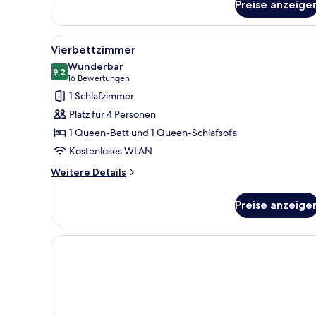
Preise anzeige
Room
With
Sofa
Alle
Ein Hotelzimmer mit einem gro
Bed
4
Vierbettzimmer
Fotos
Wunderbar
für
9,2
9,2 von 10
(16
16 Bewertungen
Vierbettzimmer
Bewertungen)
1 Schlafzimmer
anzeigen
Platz für 4 Personen
1 Queen-Bett und 1 Queen-Schlafsofa
Kostenloses WLAN
Weitere
Weitere Details
Details
für
Preise anzeige
Vierbettzimmer