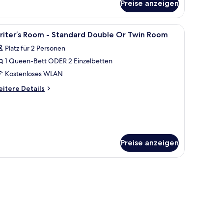
Preise anzeigen
btisch mit Lampe und Stuhl.
le
Ein modernes Hotelzimmer mit einem großen B
4
riter’s Room - Standard Double Or Twin Room
otos
Platz für 2 Personen
ür
1 Queen-Bett ODER 2 Einzelbetten
riter’s
oom
Kostenloses WLAN
itere
itere Details
tandard
tails
r
ouble
iter’s
r
oom
win
oom
andard
Preise anzeigen
uble
nzeigen
r
in
oom