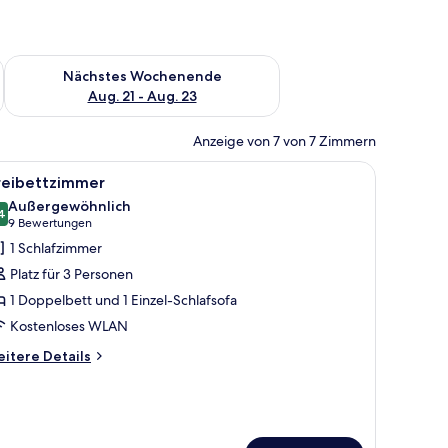
es Wochenende, Aug. 14 - Aug. 16.
Überprüfe die Verfügbarkeit für nächstes Wochenende, Aug. 2
Nächstes Wochenende
Aug. 21 - Aug. 23
Anzeige von 7 von 7 Zimmern
roßen Bett, einem Schreibtisch und einem Stuhl.
le
Ein modernes Hotelzimmer mit einem großen Be
4
reibettzimmer
otos
Außergewöhnlich
ür
4
9,4 von 10
(9
9 Bewertungen
reibettzimmer
Bewertungen)
1 Schlafzimmer
nzeigen
Platz für 3 Personen
1 Doppelbett und 1 Einzel-Schlafsofa
Kostenloses WLAN
itere
itere Details
tails
r
eibettzimmer