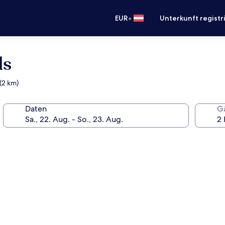
•
EUR
Unterkunft registr
ls
(2 km)
Daten
G