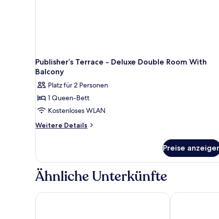
Publisher’s Terrace - Deluxe Double Room With
Balcony
Platz für 2 Personen
1 Queen-Bett
Kostenloses WLAN
Weitere
Weitere Details
Details
für
Preise anzeige
Publisher’s
Terrace
-
Ähnliche Unterkünfte
Deluxe
Double
Room
Vintage Hotel Brussels
Thon Hotel Br
With
Balcony