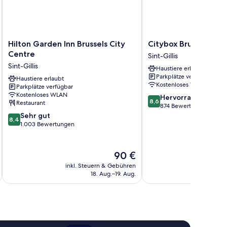
Hilton
Citybox
Hilton Garden Inn Brussels City
Citybox Brussels Cen
Garden
Brussels
Centre
Sint-Gillis
Inn
Centre
Sint-Gillis
Haustiere erlaubt
Brussels
Louise
Parkplätze verfügbar
City
Haustiere erlaubt
Sint-
Kostenloses WLAN
Parkplätze verfügbar
Centre
Gillis
Kostenloses WLAN
8.6
Sint-
Hervorragend
8,6
Restaurant
von
Gillis
874 Bewertungen
8.4
10,
Sehr gut
8,4
von
Hervorragend,
1.003 Bewertungen
10,
874
Sehr
Bewertungen
gut,
Der
90 €
1.003
Preis
inkl. Steuern & Gebühren
inkl. S
Bewertungen
beträgt
18. Aug.–19. Aug.
90 €