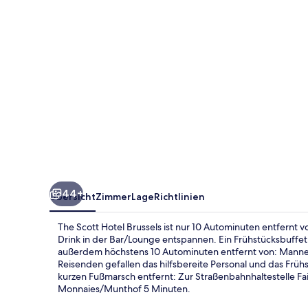
44+
Übersicht
Zimmer
Lage
Richtlinien
The Scott Hotel Brussels ist nur 10 Autominuten entfernt 
Drink in der Bar/Lounge entspannen. Ein Frühstücksbuffet 
außerdem höchstens 10 Autominuten entfernt von: Manne
Reisenden gefallen das hilfsbereite Personal und das Frühs
kurzen Fußmarsch entfernt: Zur Straßenbahnhaltestelle Fai
Monnaies/Munthof 5 Minuten.