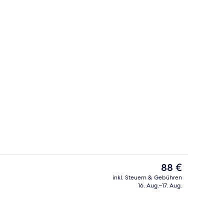
nseher
Bar (in der Unterkunft)
Der
88 €
aktuelle
inkl. Steuern & Gebühren
Preis
16. Aug.–17. Aug.
r, Balkon | Terrasse/Patio
Bar (in der Unterkunft)
beträgt
88 €.