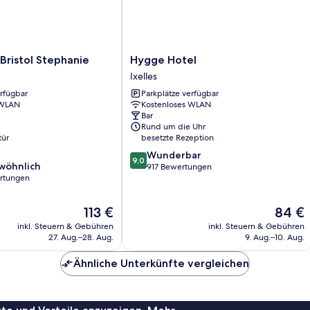
Hygge
Bristol Stephanie
Hygge Hotel
Hotel
Ixelles
Ixelles
erfügbar
Parkplätze verfügbar
 WLAN
Kostenloses WLAN
Bar
Rund um die Uhr
tür
besetzte Rezeption
9.0
Wunderbar
9,0
wöhnlich
von
917 Bewertungen
rtungen
10,
Wunderbar,
ich,
917
Der
Der
113 €
84 €
Bewertungen
Preis
Preis
inkl. Steuern & Gebühren
inkl. Steuern & Gebühren
beträgt
beträgt
27. Aug.–28. Aug.
9. Aug.–10. Aug.
113 €
84 €
Ähnliche Unterkünfte vergleichen