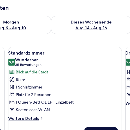
aten
 - Aug. 9.
 Verfügbarkeit für morgen, Aug. 9 - Aug. 10.
Überprüfe die Verfügbarkeit für dies
Morgen
Dieses Wochenende
g. 9 - Aug. 10
Aug. 14 - Aug. 16
llisolierte Zimmer, kostenloses WLAN
Alle
Ein modernes Hotelzimmer mit einem g
Al
3
Standardzimmer
D
Fotos
F
Wunderbar
für
9,0
f
9,
9,0 von 10
(35
35 Bewertungen
Standardzimmer
D
Bewertungen)
Blick auf die Stadt
anzeigen
a
15 m²
1 Schlafzimmer
Platz für 2 Personen
1 Queen-Bett ODER 1 Einzelbett
We
We
De
Kostenloses WLAN
fü
Weitere
Weitere Details
Dr
Details
für