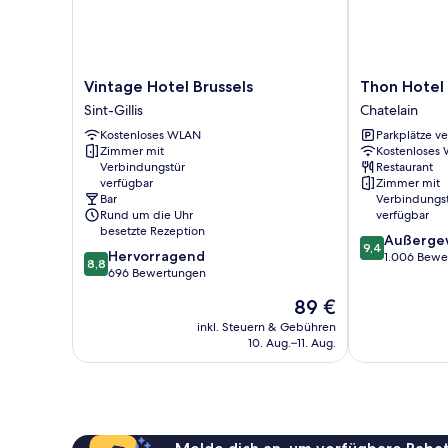
Vintage
Thon
Vintage Hotel Brussels
Thon Hotel 
Hotel
Hotel
Sint-Gillis
Chatelain
Brussels
Bristol
Kostenloses WLAN
Parkplätze v
Sint-
Stephanie
Zimmer mit
Kostenloses
Gillis
Chatelain
Verbindungstür
Restaurant
verfügbar
Zimmer mit
Bar
Verbindungs
Rund um die Uhr
verfügbar
besetzte Rezeption
9.4
Außerge
9,4
8.8
Hervorragend
von
1.006 Bewe
8,8
von
696 Bewertungen
10,
10,
Außergewöhnl
Der
89 €
Hervorragend,
1.006
Preis
696
inkl. Steuern & Gebühren
Bewertungen
beträgt
10. Aug.–11. Aug.
Bewertungen
89 €