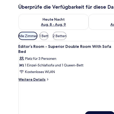
Überprüfe die Verfügbarkeit für diese D
Überprüfe die Verfügbarkeit für heute Nacht, Aug. 8
Überprüfe die
Heute Nacht
Aug. 8 - Aug. 9
Au
Verfügbare
Alle Zimmer
1 Bett
2 Betten
Filter
Alle
Zimmersafe, Schreibtisch, scha
für
3
Editor’s Room - Superior Double Room With Sofa
Fotos
Zimmer
Bed
für
Platz für 3 Personen
Editor’s
1 Einzel-Schlafsofa und 1 Queen-Bett
Room
Kostenloses WLAN
-
Superior
Weitere
Weitere Details
Details
Double
für
Room
Editor’s
With
Room
Sofa
-
Superior
Bed
Double
anzeigen