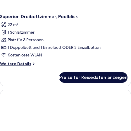
Superior-Dreibettzimmer, Poolblick
22 m²
1 Schlafzimmer
Platz für 3 Personen
1 Doppelbett und 1 Einzelbett ODER 3 Einzelbetten
Kostenloses WLAN
Weitere
Weitere Details
Details
für
Preise für Reisedaten anzeigen
Superior-
Dreibettzimmer,
Poolblick