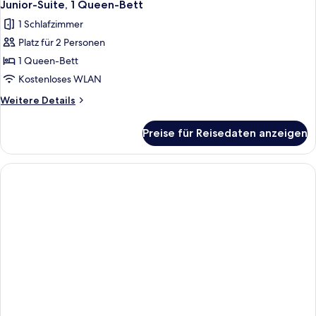
9
Junior-Suite, 1 Queen-Bett
Fotos
1 Schlafzimmer
für
Platz für 2 Personen
Junior-
Suite,
1 Queen-Bett
1
Kostenloses WLAN
Queen-
Weitere
Weitere Details
Bett
Details
anzeigen
für
Preise für Reisedaten anzeigen
Junior-
Suite,
1
Queen-
Bett