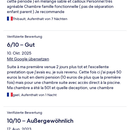
cette période ) en mélange sable et cailloux Personnel très
agréable Chambre famille fonctionnelle ( pas de séparation
enfant parent ) Je recommande
Thibault, Aufenthalt von 7 Nächten
Verifizierte Bewertung
6/10 – Gut
10. Okt. 2025
Mit Google übersetzen
Suite à ma première venue 2 jours plus tot et l'excellente
prestation que j'avais eu, je suis revenu. Cette fois ci j'ai payé 50
euros la nuit en demi pension (10 euros de plus que la première
fois) mais pour une chambre suite avec accès direct à la piscine.
Ma chambre a été la 501 et quelle deception, une chambre
infestée de moustique, non seulement il y avait des moustiques
gael, Aufenthalt von 1 Nacht
volant mais en plus des cadavres de moustiques écrasés sur les
murs. Visiblement cela ne fait pas parti du process de nettoyage
entre chaque client. J'ai donc demandé le changement de
Verifizierte Bewertung
chambre qui ne s'est pas fait sans mal et j'ai eu la chambre 304.
Cette chambre est plus modeste mais sans moustique. Elle n'est
10/10 – Außergewöhnlich
pas parfaite car le wifi y est inextistant et on entend la circulation
17. Aug. 2023
de la route. Pour 50 euros la demi pension (les buffets sont