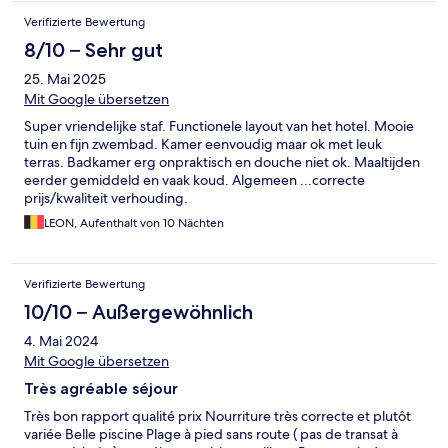
Verifizierte Bewertung
8/10 – Sehr gut
25. Mai 2025
Mit Google übersetzen
Super vriendelijke staf. Functionele layout van het hotel. Mooie
tuin en fijn zwembad. Kamer eenvoudig maar ok met leuk
terras. Badkamer erg onpraktisch en douche niet ok. Maaltijden
eerder gemiddeld en vaak koud. Algemeen ...correcte
prijs/kwaliteit verhouding.
LEON, Aufenthalt von 10 Nächten
Verifizierte Bewertung
10/10 – Außergewöhnlich
4. Mai 2024
Mit Google übersetzen
Très agréable séjour
Très bon rapport qualité prix Nourriture très correcte et plutôt
variée Belle piscine Plage à pied sans route ( pas de transat à