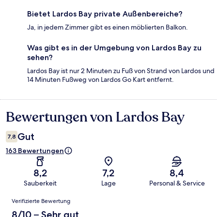
Bietet Lardos Bay private Außenbereiche?
Ja, in jedem Zimmer gibt es einen möblierten Balkon.
Was gibt es in der Umgebung von Lardos Bay zu
sehen?
Lardos Bay ist nur 2 Minuten zu Fuß von Strand von Lardos und
14 Minuten Fußweg von Lardos Go Kart entfernt.
Bewertungen von Lardos Bay
Bewertungen
Gut
7,8
163 Bewertungen
8,2
7,2
8,4
Sauberkeit
Lage
Personal & Service
Bewertungen
Verifizierte Bewertung
8/10 – Sehr gut