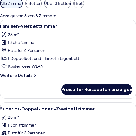
Verfügbare
Alle Zimmer
2 Betten
Über 3 Betten
1 Bett
Filter
für
Anzeige von 8 von 8 Zimmern
Zimmer
Alle
Ein Schlafzimmer mit zwei Betten, ein
22
Familien-Vierbettzimmer
Fotos
28 m²
für
1 Schlafzimmer
Familien-
Vierbettzimmer
Platz für 4 Personen
anzeigen
1 Doppelbett und 1 Einzel-Etagenbett
Kostenloses WLAN
Weitere
Weitere Details
Details
für
Preise für Reisedaten anzeigen
Familien-
Vierbettzimmer
Alle
Ein modernes Hotelzimmer mit zwei Be
24
Superior-Doppel- oder -Zweibettzimmer
Fotos
23 m²
für
1 Schlafzimmer
Superior-
Doppel-
Platz für 3 Personen