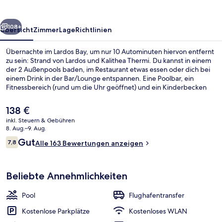
rück
Weiter
108+
Übersicht
Zimmer
Lage
Richtlinien
Übernachte im Lardos Bay, um nur 10 Autominuten hiervon entfernt
zu sein: Strand von Lardos und Kalithea Thermi. Du kannst in einem
der 2 Außenpools baden, im Restaurant etwas essen oder dich bei
einem Drink in der Bar/Lounge entspannen. Eine Poolbar, ein
Fitnessbereich (rund um die Uhr geöffnet) und ein Kinderbecken
gehören ebenfalls zum Angebot.
Der
138 €
aktuelle
inkl. Steuern & Gebühren
Preis
8. Aug.–9. Aug.
Fassade der Unterkunft
beträgt
Bewertungen
Gut
7,8
Alle 163 Bewertungen anzeigen
138 €.
7,8 von 10.
Beliebte Annehmlichkeiten
Pool
Flughafentransfer
Kostenlose Parkplätze
Kostenloses WLAN