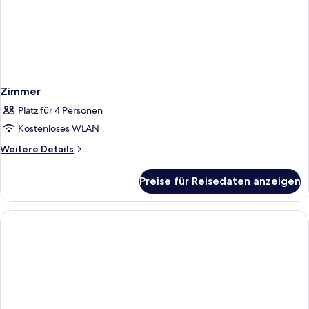
Zimmer
Platz für 4 Personen
Kostenloses WLAN
Weitere
Weitere Details
Details
für
Preise für Reisedaten anzeigen
Zimmer