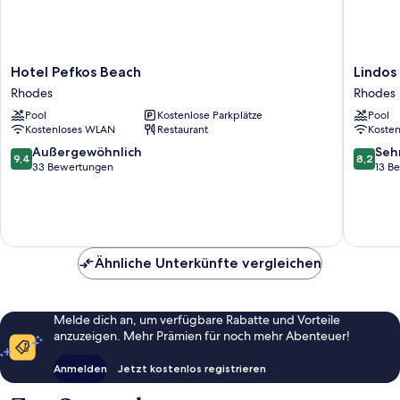
Hotel
Lindos
Hotel Pefkos Beach
Lindos
Pefkos
Nest
Rhodes
Rhodes
Beach
Rhodes
Pool
Kostenlose Parkplätze
Pool
Rhodes
Kostenloses WLAN
Restaurant
Koste
9.4
8.2
Außergewöhnlich
Seh
9,4
8,2
von
von
33 Bewertungen
13 B
10,
10,
Außergewöhnlich,
Sehr
33
gut,
Bewertungen
13
Bewert
Ähnliche Unterkünfte vergleichen
Melde dich an, um verfügbare Rabatte und Vorteile
anzuzeigen. Mehr Prämien für noch mehr Abenteuer!
Anmelden
Jetzt kostenlos registrieren