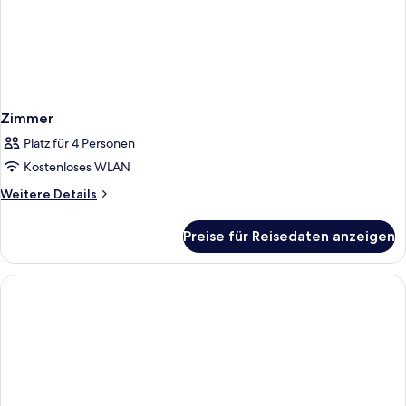
Zimmer
Platz für 4 Personen
Kostenloses WLAN
Weitere
Weitere Details
Details
für
Preise für Reisedaten anzeigen
Zimmer