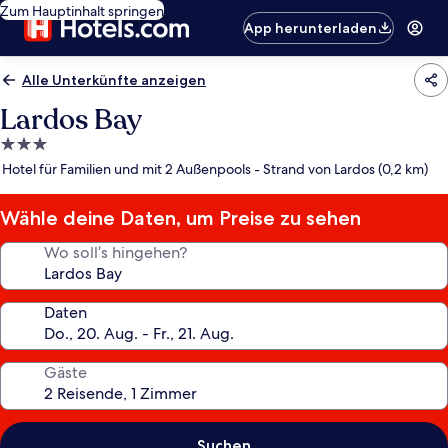
Zum Hauptinhalt springen
App herunterladen
Alle Unterkünfte anzeigen
Lardos Bay
3.0-
Sterne-
Hotel für Familien und mit 2 Außenpools - Strand von Lardos (0,2 km)
Unterkunft
Wähle deine Daten, um Preise zu sehen
Wo soll’s hingehen?
Daten
Gäste
Suchen