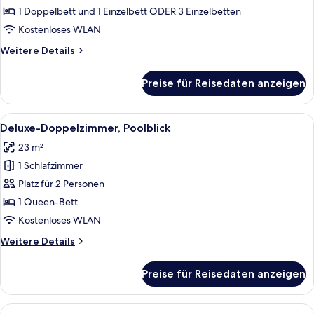
oder
1 Doppelbett und 1 Einzelbett ODER 3 Einzelbetten
-
Kostenloses WLAN
Zweibettzimmer
Weitere
Weitere Details
anzeigen
Details
für
Preise für Reisedaten anzeigen
Superior-
Doppel-
oder
Alle
Ein modernes Hotelzimmer mit einem g
7
-
Deluxe-Doppelzimmer, Poolblick
Fotos
Zweibettzimmer
23 m²
für
1 Schlafzimmer
Deluxe-
Doppelzimmer,
Platz für 2 Personen
Poolblick
1 Queen-Bett
anzeigen
Kostenloses WLAN
Weitere
Weitere Details
Details
für
Preise für Reisedaten anzeigen
Deluxe-
Doppelzimmer,
Poolblick
Alle
Ein modernes Hotelzimmer mit einem g