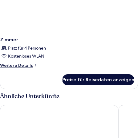
Zimmer
Platz für 4 Personen
Kostenloses WLAN
Weitere
Weitere Details
Details
für
Preise für Reisedaten anzeigen
Zimmer
Ähnliche Unterkünfte
Hotel Pefkos Beach
Lindos N