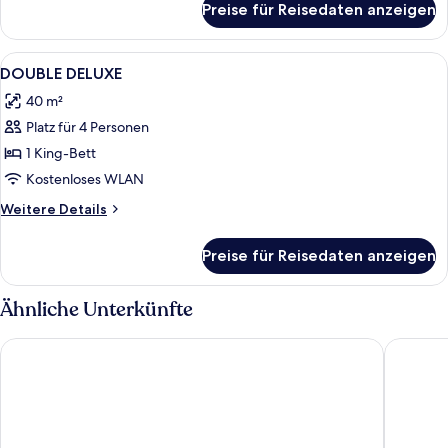
Preise für Reisedaten anzeigen
Zimmer
Alle
Ein Hotelzimmer mit einem großen Bett
4
DOUBLE DELUXE
Fotos
40 m²
für
Platz für 4 Personen
DOUBLE
DELUXE
1 King-Bett
anzeigen
Kostenloses WLAN
Weitere
Weitere Details
Details
für
Preise für Reisedaten anzeigen
DOUBLE
DELUXE
Ähnliche Unterkünfte
Courtyard by Marriott Siem Reap Resort
Metta Re