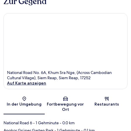
Zur Gegend
National Road No. 6A, Khum Sra Nge, (Across Cambodian
Cultural Village), Siem Reap, Siem Reap, 17252
Auf Karte anzeigen
Karte
In der Umgebung
Fortbewegung vor
Restaurants
Ort
National Road 6
- 1 Gehminute
- 0.0 km
Angkor Grüner Garten Park
- 1 Gehminute
- 0.1 km