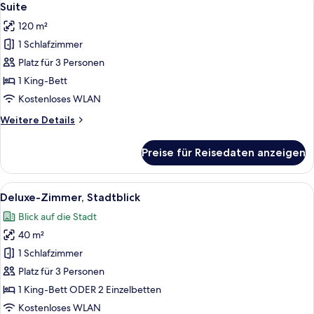
10
Suite
Fotos
120 m²
für
1 Schlafzimmer
Suite
anzeigen
Platz für 3 Personen
1 King-Bett
Kostenloses WLAN
Weitere
Weitere Details
Details
für
Preise für Reisedaten anzeigen
Suite
Alle
Ein Hotelzimmer mit einem großen Bet
5
Deluxe-Zimmer, Stadtblick
Fotos
Blick auf die Stadt
für
40 m²
Deluxe-
Zimmer,
1 Schlafzimmer
Stadtblick
Platz für 3 Personen
anzeigen
1 King-Bett ODER 2 Einzelbetten
Kostenloses WLAN