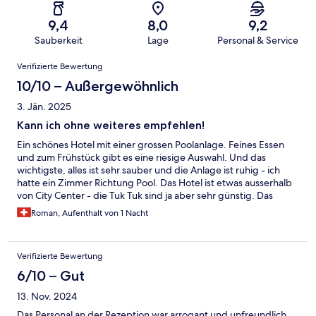
9,4
8,0
9,2
Sauberkeit
Lage
Personal & Service
Bewertungen
Verifizierte Bewertung
10/10 – Außergewöhnlich
3. Jän. 2025
Kann ich ohne weiteres empfehlen!
Ein schönes Hotel mit einer grossen Poolanlage. Feines Essen
und zum Frühstück gibt es eine riesige Auswahl. Und das
wichtigste, alles ist sehr sauber und die Anlage ist ruhig - ich
hatte ein Zimmer Richtung Pool. Das Hotel ist etwas ausserhalb
von City Center - die Tuk Tuk sind ja aber sehr günstig. Das
einzige negative wo ich festgestellt habe ist, wenn ein anderes
Roman, Aufenthalt von 1 Nacht
Zimmer (wahrscheinlich war es das oberhalb von meinem) zum
Beispiel die Dusche benutzt, hört man die Wasserleitungen.
Verifizierte Bewertung
6/10 – Gut
13. Nov. 2024
Das Personal an der Rezeption war arrogant und unfreundlich.