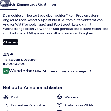
130+
Übersicht
Zimmer
Lage
Richtlinien
Du möchtest in bester Lage übernachten? Kein Problem, denn
Angkor Miracle Resort & Spa ist nur 10 Autominuten entfernt von:
Angkor Wat (Tempelanlage) und Pub Street. Lass dich mit
Wellnessangeboten verwöhnen und genieße das leckere Essen, das
zum Frühstück, Mittagessen und Abendessen im Kongkea
Restaurant serviert wird. Als weitere Highlights bietet dieses Resort
im luxuriösen Stil einen Außenpool, eine Poolbar und einen
VIP Access
Fitnessbereich.
Der
43 €
Sitzecke in der Lobby
aktuelle
inkl. Steuern & Gebühren
Preis
11. Aug.–12. Aug.
beträgt
Bewertungen
Wunderbar
9,0
Alle 741 Bewertungen anzeigen
43 €.
9,0 von 10.
Beliebte Annehmlichkeiten
Pool
Wellness
Kostenlose Parkplätze
Kostenloses WLAN