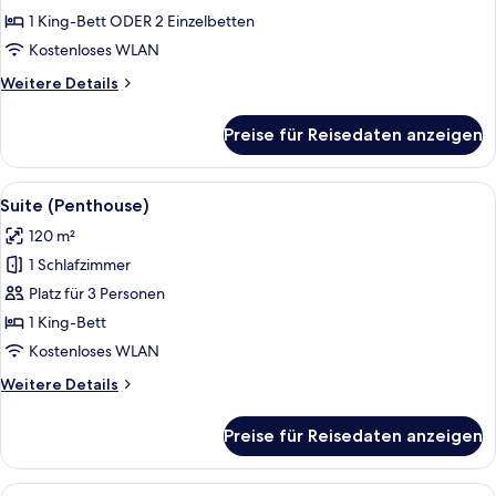
-
1 King-Bett ODER 2 Einzelbetten
Zweibettzimmer,
Kostenloses WLAN
Poolzugang
Weitere
Weitere Details
(Copa
Details
Cabana)
für
Preise für Reisedaten anzeigen
Deluxe-
anzeigen
Doppel-
oder
Alle
Ein geräumiges Wohnzimmer mit Fernse
18
-
Suite (Penthouse)
Fotos
Zweibettzimmer,
120 m²
Poolzugang
für
(Copa
1 Schlafzimmer
Suite
Cabana)
(Penthouse)
Platz für 3 Personen
anzeigen
1 King-Bett
Kostenloses WLAN
Weitere
Weitere Details
Details
für
Preise für Reisedaten anzeigen
Suite
(Penthouse)
Alle
Ein Hotelzimmer mit einem großen Be