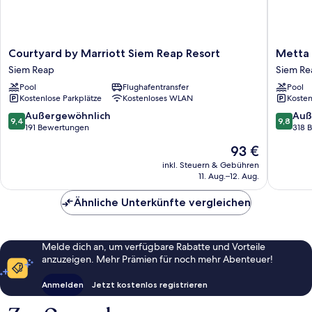
Courtyard
Metta
Courtyard by Marriott Siem Reap Resort
Metta 
by
Residen
Siem Reap
Siem Re
Marriott
&
Pool
Flughafentransfer
Pool
Siem
Spa
Kostenlose Parkplätze
Kostenloses WLAN
Kosten
Reap
Siem
Resort
Reap
9.4
9.8
Außergewöhnlich
Auß
9,4
9,8
Siem
von
von
191 Bewertungen
318 
Reap
10,
10,
Der
93 €
Außergewöhnlich,
Außerge
Preis
191
318
inkl. Steuern & Gebühren
beträgt
11. Aug.–12. Aug.
Bewertungen
Bewert
93 €
Ähnliche Unterkünfte vergleichen
Melde dich an, um verfügbare Rabatte und Vorteile
anzuzeigen. Mehr Prämien für noch mehr Abenteuer!
Anmelden
Jetzt kostenlos registrieren