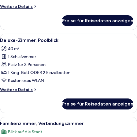
Weitere
Weitere Details
Details
für
Preise für Reisedaten anzeigen
Deluxe-
Zimmer,
Stadtblick
Alle
Ein Hotelzimmer mit einem großen Bett
11
Deluxe-Zimmer, Poolblick
Fotos
40 m²
für
1 Schlafzimmer
Deluxe-
Zimmer,
Platz für 3 Personen
Poolblick
1 King-Bett ODER 2 Einzelbetten
anzeigen
Kostenloses WLAN
Weitere
Weitere Details
Details
für
Preise für Reisedaten anzeigen
Deluxe-
Zimmer,
Poolblick
Alle
Ein Hotelzimmer mit zwei Betten, eine
9
Familienzimmer, Verbindungszimmer
Fotos
Blick auf die Stadt
für