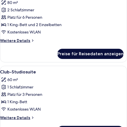
80 m²
Familienzimmer,
Verbindungszimmer
2 Schlafzimmer
anzeigen
Platz für 6 Personen
1 King-Bett und 2 Einzelbetten
Kostenloses WLAN
Weitere
Weitere Details
Details
für
Preise für Reisedaten anzeigen
Familienzimmer,
Verbindungszimmer
Alle
Ein Hotelzimmer mit einem hölzernen 
5
Club-Studiosuite
Fotos
60 m²
für
1 Schlafzimmer
Club-
Studiosuite
Platz für 3 Personen
anzeigen
1 King-Bett
Kostenloses WLAN
Weitere
Weitere Details
Details