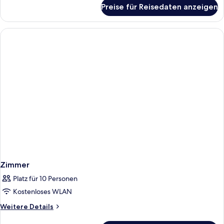
für
Preise für Reisedaten anzeigen
Club-
Studiosuite
Zimmer
Platz für 10 Personen
Kostenloses WLAN
Weitere
Weitere Details
Details
für