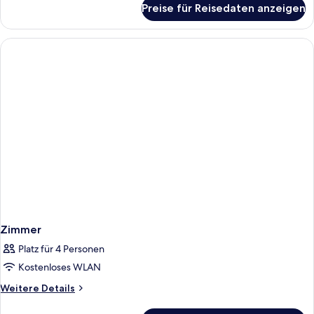
Preise für Reisedaten anzeigen
Zimmer
Zimmer
Platz für 4 Personen
Kostenloses WLAN
Weitere
Weitere Details
Details
für