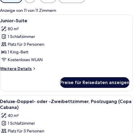
Filter
für
Anzeige von 11 von 11 Zimmern
Zimmer
Alle
Ein Hotelzimmer mit einem großen Bett,
10
Junior-Suite
Fotos
80 m²
für
1 Schlafzimmer
Junior-
Suite
Platz für 3 Personen
anzeigen
1 King-Bett
Kostenloses WLAN
Weitere
Weitere Details
Details
für
Preise für Reisedaten anzeigen
Junior-
Suite
Alle
Ein geräumiges Schlafzimmer mit einem
8
Deluxe-Doppel- oder -Zweibettzimmer, Poolzugang (Copa
Fotos
Cabana)
für
40 m²
Deluxe-
1 Schlafzimmer
Doppel-
Platz für 3 Personen
oder