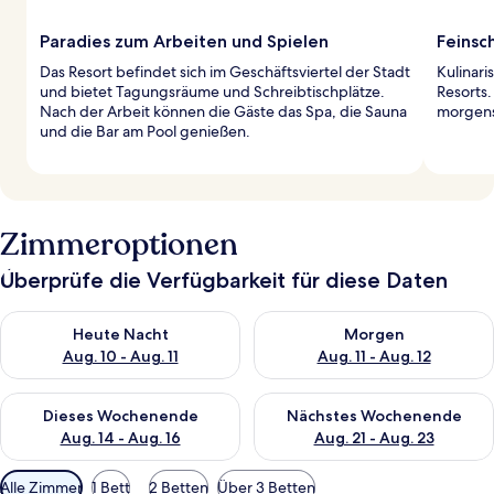
Paradies zum Arbeiten und Spielen
Feinsc
Das Resort befindet sich im Geschäftsviertel der Stadt
Kulinari
und bietet Tagungsräume und Schreibtischplätze.
Resorts.
Nach der Arbeit können die Gäste das Spa, die Sauna
morgens
und die Bar am Pool genießen.
Zimmeroptionen
Überprüfe die Verfügbarkeit für diese Daten
Überprüfe die Verfügbarkeit für heute Nacht, Aug. 10 - Aug. 11
Überprüfe die Verfügbarkeit fü
Heute Nacht
Morgen
Aug. 10 - Aug. 11
Aug. 11 - Aug. 12
Überprüfe die Verfügbarkeit für dieses Wochenende, Aug. 14 -
Überprüfe die Verfügbarkeit f
Dieses Wochenende
Nächstes Wochenende
Aug. 14 - Aug. 16
Aug. 21 - Aug. 23
Verfügbare
Alle Zimmer
1 Bett
2 Betten
Über 3 Betten