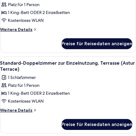
Platz für 1 Person
Superior-
Doppelzimmer
1 King-Bett ODER 2 Einzelbetten
zur
Kostenloses WLAN
Einzelnutzung
Weitere
Weitere Details
(Astur
Details
Attic)
für
Preise für Reisedaten anzeigen
Superior-
anzeigen
Doppelzimmer
zur
Alle
Ein moderner Sitzbereich im Freien mi
8
Einzelnutzung
Standard-Doppelzimmer zur Einzelnutzung, Terrasse (Astur
Fotos
(Astur
Terrace)
Attic)
für
1 Schlafzimmer
Standard-
Platz für 1 Person
Doppelzimmer
1 King-Bett ODER 2 Einzelbetten
zur
Einzelnutzung,
Kostenloses WLAN
Terrasse
Weitere
Weitere Details
(Astur
Details
für
Terrace)
Preise für Reisedaten anzeigen
Standard-
anzeigen
Doppelzimmer