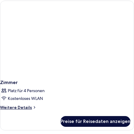
Zimmer
Platz für 4 Personen
Kostenloses WLAN
Weitere
Weitere Details
Details
für
Preise für Reisedaten anzeigen
Zimmer