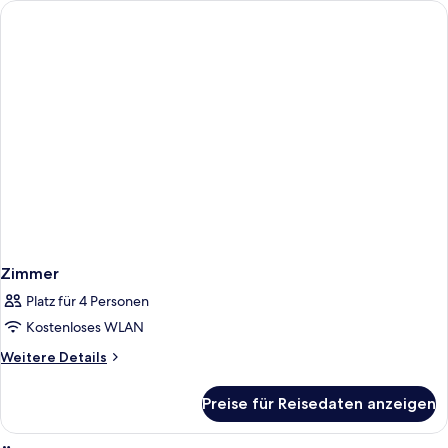
Zimmer
Platz für 4 Personen
Kostenloses WLAN
Weitere
Weitere Details
Details
für
Preise für Reisedaten anzeigen
Zimmer