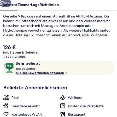
107+
Übersicht
Zimmer
Lage
Richtlinien
Genieße Villaviciosa mit einem Aufenthalt im ARTIEM Asturias. Du
kannst im Coffeeshop/Café etwas essen und den Wellnessbereich
besuchen, um dich mit Massagen, Aromatherapie oder
Hydrotherapie verwöhnen zu lassen. Als weitere Highlights bietet
dieses Hotel im luxuriösen Stil einen Außenpool, eine Loungebar
und ein Fitnesscenter.
Der
126 €
aktuelle
inkl. Steuern & Gebühren
Preis
1. Sept.–2. Sept.
Behandlungsräume für Paare, Sauna,
beträgt
Bewertungen
9,4
Sehr beliebt
126 €.
T
von
Top bewertet
o
Alle 153 Bewertungen anzeigen
10,
p
Sehr
beliebt
Beliebte Annehmlichkeiten
b
e
w
Pool
Wellness
e
r
Haustiere erlaubt
Kostenlose Parkplätze
t
Kostenloses WLAN
Restaurant
e