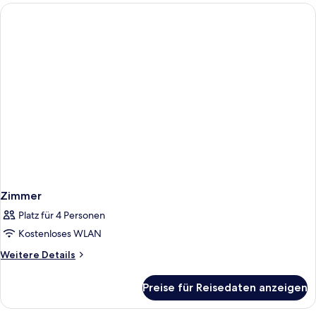
zur
Einzelnutzung,
Terrasse
(Astur
Terrace)
Zimmer
Platz für 4 Personen
Kostenloses WLAN
Weitere
Weitere Details
Details
für
Preise für Reisedaten anzeigen
Zimmer