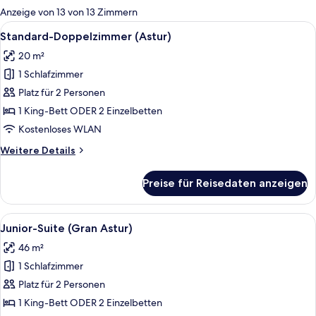
für
Anzeige von 13 von 13 Zimmern
Zimmer
Alle
Ein Hotelzimmer mit einem großen Bet
5
Standard-Doppelzimmer (Astur)
Fotos
20 m²
für
1 Schlafzimmer
Standard-
Doppelzimmer
Platz für 2 Personen
(Astur)
1 King-Bett ODER 2 Einzelbetten
anzeigen
Kostenloses WLAN
Weitere
Weitere Details
Details
für
Preise für Reisedaten anzeigen
Standard-
Doppelzimmer
(Astur)
Alle
Ein Hotelzimmer mit einem großen Bett,
10
Junior-Suite (Gran Astur)
Fotos
46 m²
für
1 Schlafzimmer
Junior-
Suite
Platz für 2 Personen
(Gran
1 King-Bett ODER 2 Einzelbetten