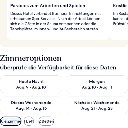
Paradies zum Arbeiten und Spielen
Köstli
Dieses Hotel verbindet Business-Einrichtungen mit
Im Resta
erholsamen Spa-Services. Nach der Arbeit können
kannst d
sich die Gäste in der Sauna entspannen oder die
Frühstüc
Tennisplätze im Innen- und Außenbereich nutzen.
Zimmeroptionen
Überprüfe die Verfügbarkeit für diese Daten
Überprüfe die Verfügbarkeit für heute Nacht, Aug. 9 - Aug. 10
Überprüfe die Verfügbarkeit fü
Heute Nacht
Morgen
Aug. 9 - Aug. 10
Aug. 10 - Aug. 11
Überprüfe die Verfügbarkeit für dieses Wochenende, Aug. 14 -
Überprüfe die Verfügbarkeit f
Dieses Wochenende
Nächstes Wochenende
Aug. 14 - Aug. 16
Aug. 21 - Aug. 23
Verfügbare
Alle Zimmer
1 Bett
2 Betten
Filter