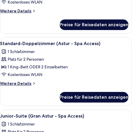
Astur)
Kostenloses WLAN
anzeigen
Weitere
Weitere Details
Details
für
Preise für Reisedaten anzeigen
Junior-
Suite
(Gran
Alle
Ein Hotelzimmer mit einem großen Bett
6
Astur)
Standard-Doppelzimmer (Astur - Spa Access)
Fotos
1 Schlafzimmer
für
Platz für 2 Personen
Standard-
Doppelzimmer
1 King-Bett ODER 2 Einzelbetten
(Astur
Kostenloses WLAN
-
Weitere
Weitere Details
Spa
Details
Access)
für
Preise für Reisedaten anzeigen
Standard-
anzeigen
Doppelzimmer
(Astur
Alle
Ein Hotelzimmer mit einem großen Bett,
10
-
Junior-Suite (Gran Astur - Spa Access)
Fotos
Spa
1 Schlafzimmer
Access)
für
Platz für 2 Personen