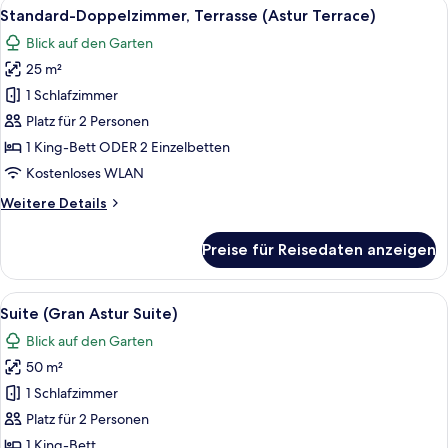
Alle
Ein moderner Sitzbereich im Freien mi
8
Attic)
Standard-Doppelzimmer, Terrasse (Astur Terrace)
Fotos
Blick auf den Garten
für
25 m²
Standard-
Doppelzimmer,
1 Schlafzimmer
Terrasse
Platz für 2 Personen
(Astur
1 King-Bett ODER 2 Einzelbetten
Terrace)
Kostenloses WLAN
anzeigen
Weitere
Weitere Details
Details
für
Preise für Reisedaten anzeigen
Standard-
Doppelzimmer,
Terrasse
Alle
Ein Hotelzimmer mit einem großen Bett
7
(Astur
Suite (Gran Astur Suite)
Fotos
Terrace)
Blick auf den Garten
für
50 m²
Suite
(Gran
1 Schlafzimmer
Astur
Platz für 2 Personen
Suite)
1 King-Bett