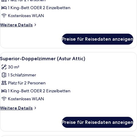
Junior-
Suite
1 King-Bett ODER 2 Einzelbetten
(Gran
Kostenloses WLAN
Astur
Weitere
Weitere Details
-
Details
Spa
für
Preise für Reisedaten anzeigen
Junior-
Access)
Suite
anzeigen
(Gran
Alle
Ein Schlafzimmer mit einem großen Bett
5
Astur
Superior-Doppelzimmer (Astur Attic)
Fotos
-
30 m²
Spa
für
Access)
1 Schlafzimmer
Superior-
Doppelzimmer
Platz für 2 Personen
(Astur
1 King-Bett ODER 2 Einzelbetten
Attic)
Kostenloses WLAN
anzeigen
Weitere
Weitere Details
Details
für
Preise für Reisedaten anzeigen
Superior-
Doppelzimmer
(Astur