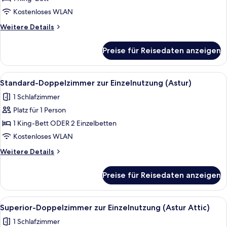
anzeigen
Kostenloses WLAN
Weitere
Weitere Details
Details
für
Preise für Reisedaten anzeigen
Suite
(Gran
Astur
Alle
Ein Hotelzimmer mit einem großen Bett
4
Suite)
Standard-Doppelzimmer zur Einzelnutzung (Astur)
Fotos
1 Schlafzimmer
für
Platz für 1 Person
Standard-
Doppelzimmer
1 King-Bett ODER 2 Einzelbetten
zur
Kostenloses WLAN
Einzelnutzung
Weitere
Weitere Details
(Astur)
Details
anzeigen
für
Preise für Reisedaten anzeigen
Standard-
Doppelzimmer
zur
Alle
Ein Schlafzimmer mit einem großen Be
4
Einzelnutzung
Superior-Doppelzimmer zur Einzelnutzung (Astur Attic)
Fotos
(Astur)
1 Schlafzimmer
für