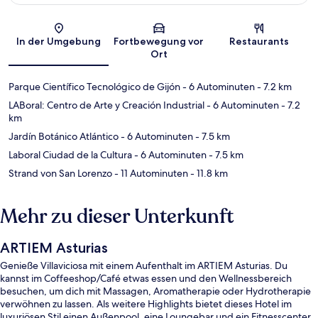
Karte
In der Umgebung
Fortbewegung vor
Restaurants
Ort
Parque Científico Tecnológico de Gijón
- 6 Autominuten
- 7.2 km
LABoral: Centro de Arte y Creación Industrial
- 6 Autominuten
- 7.2
km
Jardín Botánico Atlántico
- 6 Autominuten
- 7.5 km
Laboral Ciudad de la Cultura
- 6 Autominuten
- 7.5 km
Strand von San Lorenzo
- 11 Autominuten
- 11.8 km
Mehr zu dieser Unterkunft
ARTIEM Asturias
Genieße Villaviciosa mit einem Aufenthalt im ARTIEM Asturias. Du
kannst im Coffeeshop/Café etwas essen und den Wellnessbereich
besuchen, um dich mit Massagen, Aromatherapie oder Hydrotherapie
verwöhnen zu lassen. Als weitere Highlights bietet dieses Hotel im
luxuriösen Stil einen Außenpool, eine Loungebar und ein Fitnesscenter.