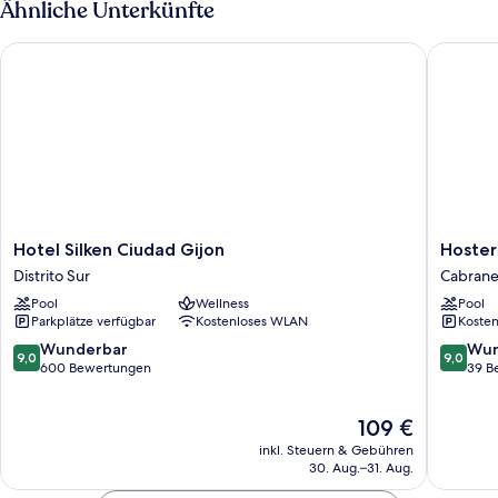
Ähnliche Unterkünfte
Hotel Silken Ciudad Gijon
Hosteria
Hotel
Hosteria
Hotel Silken Ciudad Gijon
Hoster
Silken
de
Distrito Sur
Cabrane
Ciudad
Torazo
Pool
Wellness
Pool
Gijon
Nature
Parkplätze verfügbar
Kostenloses WLAN
Kosten
Distrito
Hotel
Sur
&
9.0
9.0
Wunderbar
Wun
9,0
9,0
Spa
von
von
600 Bewertungen
39 B
Cabrane
10,
10,
Wunderbar,
Wunder
Der
109 €
600
39
Preis
Bewertungen
Bewert
inkl. Steuern & Gebühren
beträgt
30. Aug.–31. Aug.
109 €