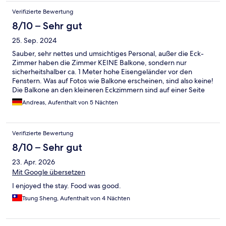
Verifizierte Bewertung
8/10 – Sehr gut
25. Sep. 2024
Sauber, sehr nettes und umsichtiges Personal, außer die Eck-
Zimmer haben die Zimmer KEINE Balkone, sondern nur
sicherheitshalber ca. 1 Meter hohe Eisengeländer vor den
Fenstern. Was auf Fotos wie Balkone erscheinen, sind also keine!
Die Balkone an den kleineren Eckzimmern sind auf einer Seite
(Eingangsseite) größer als auf der anderen, wo man kaum zu
Andreas, Aufenthalt von 5 Nächten
zweit sitzen kann. Die Aussicht ist dadurch außerdem arg
begrenzt. Die Zimmer zum Innenhof haben auch ganz kleine
Balkone, die unfassbar verrottet/alt aussehen. Das Frühstück ist
Verifizierte Bewertung
qualitativ & was die Auswahl betrifft ganz klar
unterdurchschnittlich. Wichtig: Das Abendessen muss man im
8/10 – Sehr gut
ca. 160 Meter entfernten Schwester-Hotel einnehmen. Die
23. Apr. 2026
Qualität, Auswahl & der Service waren wirklich gut. Bus-Tranfer
war Top, direkt vor der Tür. Lage des Hotels ist klasse, top
Mit Google übersetzen
klimatisiert. Preise für Getränke sehr fair.
I enjoyed the stay. Food was good.
Tsung Sheng, Aufenthalt von 4 Nächten