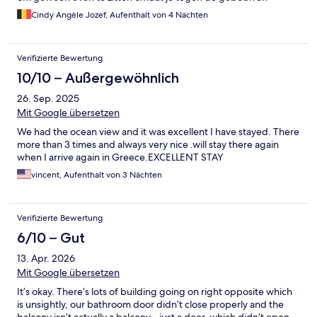
aankeek. Locatie is geweldig met het strand zo dichtbij en op 5 à
Cindy Angèle Jozef, Aufenthalt von 4 Nächten
10 minuten van het drukkere centrum, winkeltjes en restaurants
genoeg in de straat,...
Verifizierte Bewertung
10/10 – Außergewöhnlich
26. Sep. 2025
Mit Google übersetzen
We had the ocean view and it was excellent I have stayed. There
more than 3 times and always very nice .will stay there again
when I arrive again in Greece.EXCELLENT STAY
vincent, Aufenthalt von 3 Nächten
Verifizierte Bewertung
6/10 – Gut
13. Apr. 2026
Mit Google übersetzen
It’s okay. There’s lots of building going on right opposite which
is unsightly, our bathroom door didn’t close properly and the