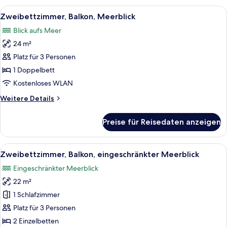
Alle
Ein ordentlich bezogenes Bett mit ein
7
Zweibettzimmer, Balkon, Meerblick
Fotos
Blick aufs Meer
für
24 m²
Zweibettzimmer,
Balkon,
Platz für 3 Personen
Meerblick
1 Doppelbett
anzeigen
Kostenloses WLAN
Weitere
Weitere Details
Details
für
Preise für Reisedaten anzeigen
Zweibettzimmer,
Balkon,
Meerblick
Alle
Ein Hotelzimmer mit Bett, Schreibtisc
6
Zweibettzimmer, Balkon, eingeschränkter Meerblick
Fotos
Eingeschränkter Meerblick
für
22 m²
Zweibettzimmer,
Balkon,
1 Schlafzimmer
eingeschränkter
Platz für 3 Personen
Meerblick
2 Einzelbetten