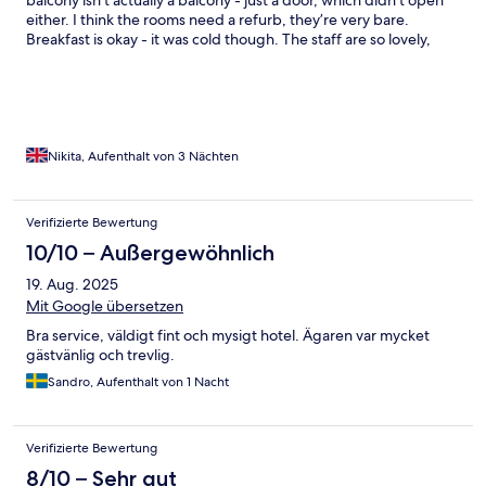
balcony isn’t actually a balcony - just a door, which didn’t open
either. I think the rooms need a refurb, they’re very bare.
Breakfast is okay - it was cold though. The staff are so lovely,
location is good but note this is on the windy side of the island.
Nikita, Aufenthalt von 3 Nächten
Verifizierte Bewertung
10/10 – Außergewöhnlich
19. Aug. 2025
Mit Google übersetzen
Bra service, väldigt fint och mysigt hotel. Ägaren var mycket
gästvänlig och trevlig.
Sandro, Aufenthalt von 1 Nacht
Verifizierte Bewertung
8/10 – Sehr gut