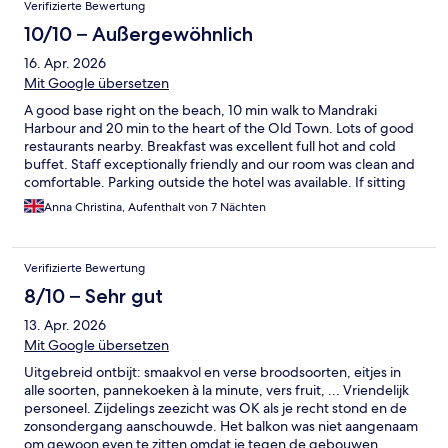
Verifizierte Bewertung
10/10 – Außergewöhnlich
16. Apr. 2026
Mit Google übersetzen
A good base right on the beach, 10 min walk to Mandraki
Harbour and 20 min to the heart of the Old Town. Lots of good
restaurants nearby. Breakfast was excellent full hot and cold
buffet. Staff exceptionally friendly and our room was clean and
comfortable. Parking outside the hotel was available. If sitting
by the pool all day is your thing the pool is very small but the
Anna Christina, Aufenthalt von 7 Nächten
hotel is on the beach. Sunsets were fabulous.
Verifizierte Bewertung
8/10 – Sehr gut
13. Apr. 2026
Mit Google übersetzen
Uitgebreid ontbijt: smaakvol en verse broodsoorten, eitjes in
alle soorten, pannekoeken à la minute, vers fruit, ... Vriendelijk
personeel. Zijdelings zeezicht was OK als je recht stond en de
zonsondergang aanschouwde. Het balkon was niet aangenaam
om gewoon even te zitten omdat je tegen de gebouwen