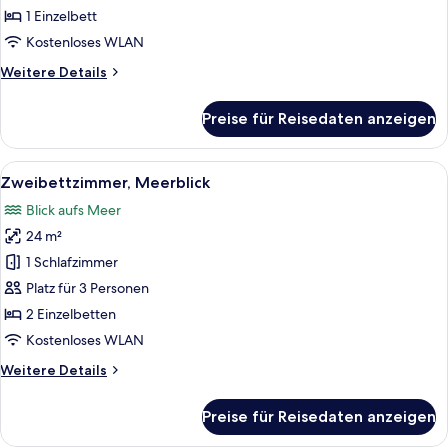
Meerblick
1 Einzelbett
anzeigen
Kostenloses WLAN
Weitere
Weitere Details
Details
für
Preise für Reisedaten anzeigen
Einzelzimmer,
eingeschränkter
Meerblick
Alle
Ein Hotelzimmer mit Bett, einem dekor
9
Zweibettzimmer, Meerblick
Fotos
Blick aufs Meer
für
24 m²
Zweibettzimmer,
Meerblick
1 Schlafzimmer
anzeigen
Platz für 3 Personen
2 Einzelbetten
Kostenloses WLAN
Weitere
Weitere Details
Details
für
Preise für Reisedaten anzeigen
Zweibettzimmer,
Meerblick