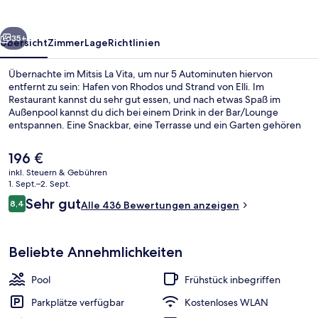
rück
Weiter
35+
Übersicht
Zimmer
Lage
Richtlinien
Übernachte im Mitsis La Vita, um nur 5 Autominuten hiervon
entfernt zu sein: Hafen von Rhodos und Strand von Elli. Im
Restaurant kannst du sehr gut essen, und nach etwas Spaß im
Außenpool kannst du dich bei einem Drink in der Bar/Lounge
entspannen. Eine Snackbar, eine Terrasse und ein Garten gehören
ebenfalls zum Angebot. Andere Reisende haben viel Gutes über
das hilfsbereite Personal zu berichten.
Der
196 €
aktuelle
inkl. Steuern & Gebühren
Preis
1. Sept.–2. Sept.
In Strandnähe
beträgt
Bewertungen
Sehr gut
8,4
Alle 436 Bewertungen anzeigen
196 €.
8,4 von 10.
Beliebte Annehmlichkeiten
Pool
Frühstück inbegriffen
Parkplätze verfügbar
Kostenloses WLAN