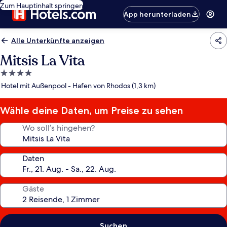
Zum Hauptinhalt springen
App herunterladen
Alle Unterkünfte anzeigen
Mitsis La Vita
4.0-
Sterne-
Hotel mit Außenpool - Hafen von Rhodos (1,3 km)
Unterkunft
Wähle deine Daten, um Preise zu sehen
Wo soll’s hingehen?
Daten
Gäste
Suchen