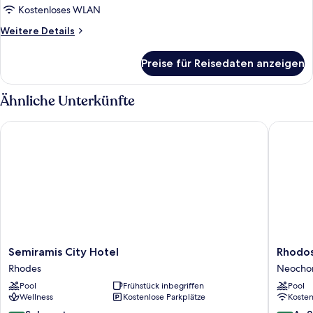
anzeigen
Kostenloses WLAN
Weitere
Weitere Details
Details
für
Preise für Reisedaten anzeigen
Zweibettzimmer,
Balkon,
eingeschränkter
Ähnliche Unterkünfte
Meerblick
Semiramis City Hotel
Rhodos H
Semiramis
Rhodos
Semiramis City Hotel
Rhodos
City
Horizon
Rhodes
Neochor
Hotel
City-
Pool
Frühstück inbegriffen
Pool
Rhodes
Adults
Wellness
Kostenlose Parkplätze
Koste
only
Neochor