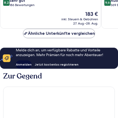
8.2
9.6
Sehr gut
Auß
8,2
9,6
von
von
186 Bewertungen
369 
10,
10,
Der
183 €
Sehr
Außerge
Preis
gut,
369
inkl. Steuern & Gebühren
beträgt
27. Aug.–28. Aug.
186
Bewert
183 €
Bewertungen
Ähnliche Unterkünfte vergleichen
Melde dich an, um verfügbare Rabatte und Vorteile
anzuzeigen. Mehr Prämien für noch mehr Abenteuer!
Anmelden
Jetzt kostenlos registrieren
Zur Gegend