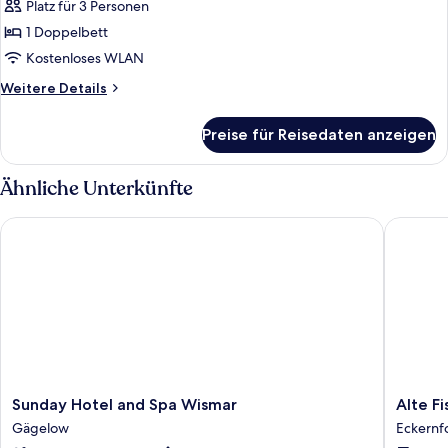
Platz für 3 Personen
Business-
Zimmer,
1 Doppelbett
1
Kostenloses WLAN
Doppelbett,
Weitere
Weitere Details
barrierefrei
Details
anzeigen
für
Preise für Reisedaten anzeigen
Business-
Zimmer,
1
Ähnliche Unterkünfte
Doppelbett,
barrierefrei
Sunday Hotel and Spa Wismar
Alte Fisc
Sunday
Alte
Sunday Hotel and Spa Wismar
Alte F
Hotel
Fischere
Gägelow
Eckernf
and
Eckernf