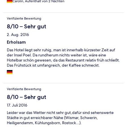
Carolin, Aufenthalt von 2 Nächten
be reached by foot, you need to take a car and park it about
500 m away from the beach. Cost: 4€ and 2€ entrance fee to
the beach per person per day
Verifizierte Bewertung
8/10 – Sehr gut
2. Aug. 2016
Erholsam
Das Hotel liegt sehr ruhig, man ist innerhalb kürzester Zeit auf
der Insel Poel. Da rundherum nichts weiter ist, wäre eine
Hotelbar schön gewesen, da das Restaurant relativ früh schließt.
Das Frühstück ist umfangreich, der Kaffee schmeckt.
Verifizierte Bewertung
8/10 – Sehr gut
17. Juli 2016
Leider war das Wetter nicht sehr gut,dafür sind sehenswerte
Städte in gut erreichbarer Nähe (Wismar, Schwerin,
Heiligendamm, Kühlungsborn, Rostock...).