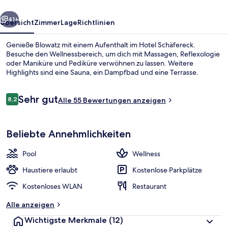
rück
Weiter
41+
Übersicht
Zimmer
Lage
Richtlinien
Genieße Blowatz mit einem Aufenthalt im Hotel Schäfereck.
Besuche den Wellnessbereich, um dich mit Massagen, Reflexologie
oder Maniküre und Pediküre verwöhnen zu lassen. Weitere
Highlights sind eine Sauna, ein Dampfbad und eine Terrasse.
Bewertungen
Sehr gut
8,2
Alle 55 Bewertungen anzeigen
8,2 von 10.
Außenbereich
Beliebte Annehmlichkeiten
Pool
Wellness
Haustiere erlaubt
Kostenlose Parkplätze
Kostenloses WLAN
Restaurant
Alle anzeigen
Wichtigste Merkmale
(12)