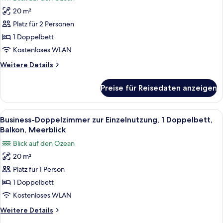
für
20 m²
Business-
Doppelzimmer,
Platz für 2 Personen
1
1 Doppelbett
Doppelbett,
Kostenloses WLAN
Meerblick
Weitere
Weitere Details
anzeigen
Details
für
Preise für Reisedaten anzeigen
Business-
Doppelzimmer,
1
Alle
Ein Hotelzimmer mit Bett, Nachttisch,
4
Doppelbett,
Business-Doppelzimmer zur Einzelnutzung, 1 Doppelbett,
Fotos
Meerblick
Balkon, Meerblick
für
Blick auf den Ozean
Business-
20 m²
Doppelzimmer
Platz für 1 Person
zur
Einzelnutzung,
1 Doppelbett
1
Kostenloses WLAN
Doppelbett,
Weitere
Weitere Details
Balkon,
Details