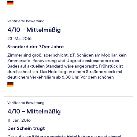
Verifizierte Bewertung
4/10 – Mittelmäßig
23. Mai 2016
Standard der 70er Jahre
Zimmer sind groß, aber schlicht, z.T. Schäden am Mobiliar, kein
Zimmersafe. Renovierung und Upgrade insbesondere des
Bades auf aktuellen Standard wäre angebracht. Frühstück ist
durchschnittlich. Das Hotel liegt in einem Straßendreieck mit
deutlichem Verkehrslärm ab 6.30 Uhr. Vor dem schönen
historischen Gebäude mit Reetdach wurde in den letzten
Jahren ein häßlicher Gebäudekasten errichtet, eine
architektonische Sünde. Insgesamt entspricht die Leistung nicht
dem Preis.
Verifizierte Bewertung
4/10 – Mittelmäßig
11. Jän. 2016
Der Schein trügt
Das auf allen Bildern geszeigte Hotel haben wir nicht einmal