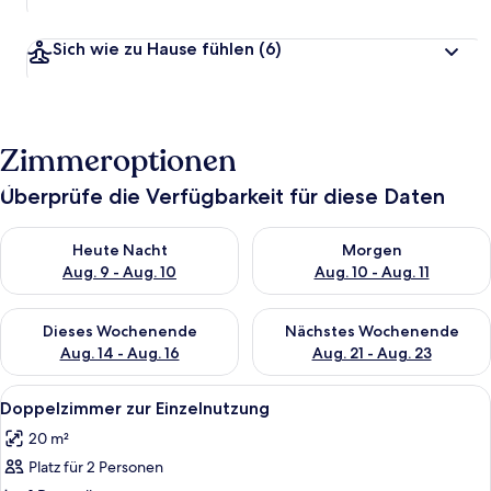
Sich wie zu Hause fühlen
(6)
Zimmeroptionen
Überprüfe die Verfügbarkeit für diese Daten
Überprüfe die Verfügbarkeit für heute Nacht, Aug. 9 - Aug. 10
Überprüfe die Verfügbarkeit fü
Heute Nacht
Morgen
Aug. 9 - Aug. 10
Aug. 10 - Aug. 11
Überprüfe die Verfügbarkeit für dieses Wochenende, Aug. 14 -
Überprüfe die Verfügbarkeit f
Dieses Wochenende
Nächstes Wochenende
Aug. 14 - Aug. 16
Aug. 21 - Aug. 23
Alle
Ein Hotelzimmer mit zwei Einzelbetten
4
Doppelzimmer zur Einzelnutzung
Fotos
20 m²
für
Platz für 2 Personen
Doppelzimmer