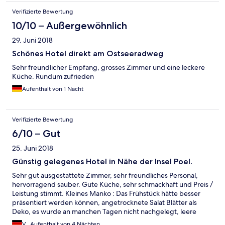
Verifizierte Bewertung
10/10 – Außergewöhnlich
29. Juni 2018
Schönes Hotel direkt am Ostseeradweg
Sehr freundlicher Empfang, grosses Zimmer und eine leckere
Küche. Rundum zufrieden
Aufenthalt von 1 Nacht
Verifizierte Bewertung
6/10 – Gut
25. Juni 2018
Günstig gelegenes Hotel in Nähe der Insel Poel.
Sehr gut ausgestattete Zimmer, sehr freundliches Personal,
hervorragend sauber. Gute Küche, sehr schmackhaft und Preis /
Leistung stimmt. Kleines Manko : Das Frühstück hätte besser
präsentiert werden können, angetrocknete Salat Blätter als
Deko, es wurde an manchen Tagen nicht nachgelegt, leere
Käseplatten etc., es fehlt Personal oder zumindest jemand, der
V., Aufenthalt von 4 Nächten