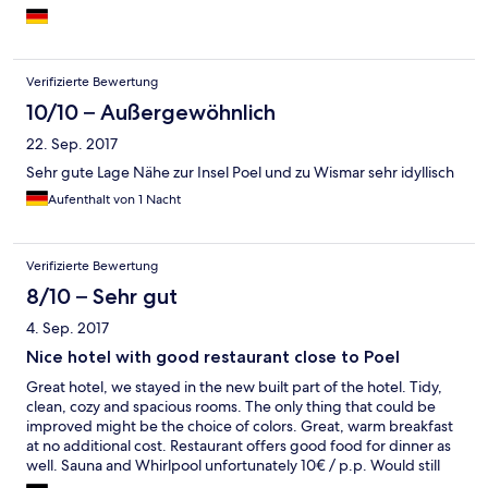
verschandelt, schade. Die Ausstattung des Hotels ist ein wenig
in die Jahre gekommen, macht den Eindruck der frühen
90ziger. Mit dem kostenlosen Wlan gelang es mir nicht eine
Verbindung herzustellen. Abendessen und Frühstück waren
Verifizierte Bewertung
durchschnittlich, Note 2-3, Preise im Mittleren Bereich. Direkt
vor dem Hotel ist ein großer kostenloser Parkplatz vorhanden,
10/10 – Außergewöhnlich
Parken mit Dachbox und Fahrradheckträger also kein Problem.
22. Sep. 2017
Das Personal war freundlich, wie man es erwarten kann. Das
Hotel ist ein idealer Ausgangspunkt für Wanderungen oder
Sehr gute Lage Nähe zur Insel Poel und zu Wismar sehr idyllisch
Radtouren auf die Insel Poel oder nach Wismar.
Aufenthalt von 1 Nacht
Verifizierte Bewertung
8/10 – Sehr gut
4. Sep. 2017
Nice hotel with good restaurant close to Poel
Great hotel, we stayed in the new built part of the hotel. Tidy,
clean, cozy and spacious rooms. The only thing that could be
improved might be the choice of colors. Great, warm breakfast
at no additional cost. Restaurant offers good food for dinner as
well. Sauna and Whirlpool unfortunately 10€ / p.p. Would still
recommend! Anyway you need to know that the beach cannot