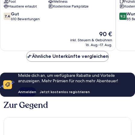
Pool
Wellness
Frühst
Spa
Haustiere erlaubt
Kostenlose Parkplätze
Kosten
Wismar
Gägelow
7.4
9.2
Gut
Wun
7,4
9,2
von
von
610 Bewertungen
85 B
10,
10,
Gut,
Wunder
Der
90 €
610
85
Preis
inkl. Steuern & Gebühren
Bewertungen
Bewert
beträgt
16. Aug.–17. Aug.
90 €
Ähnliche Unterkünfte vergleichen
Melde dich an, um verfügbare Rabatte und Vorteile
anzuzeigen. Mehr Prämien für noch mehr Abenteuer!
Anmelden
Jetzt kostenlos registrieren
Zur Gegend