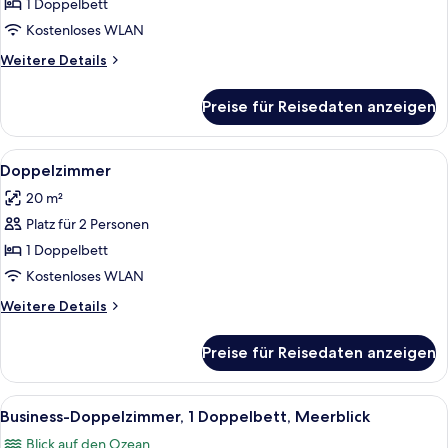
zur
1 Doppelbett
Einzelnutzung
Kostenloses WLAN
anzeigen
Weitere
Weitere Details
Details
für
Preise für Reisedaten anzeigen
Doppelzimmer
zur
Einzelnutzung
Alle
Ein Hotelzimmer mit einem Bett, zwei 
5
Doppelzimmer
Fotos
20 m²
für
Platz für 2 Personen
Doppelzimmer
anzeigen
1 Doppelbett
Kostenloses WLAN
Weitere
Weitere Details
Details
für
Preise für Reisedaten anzeigen
Doppelzimmer
Alle
Ein Hotelzimmer mit Bett, Nachttisch,
4
Business-Doppelzimmer, 1 Doppelbett, Meerblick
Fotos
Blick auf den Ozean