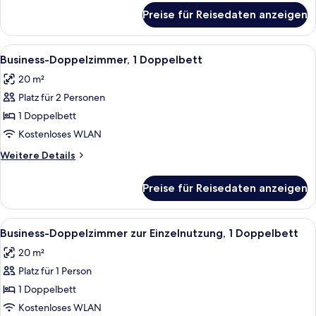
Meerblick
für
Preise für Reisedaten anzeigen
Business-
anzeigen
Doppelzimmer
zur
Alle
Ein Hotelzimmer mit Bett, Nachttisch,
4
Einzelnutzung,
Business-Doppelzimmer, 1 Doppelbett
Fotos
1
20 m²
Doppelbett,
für
Balkon,
Platz für 2 Personen
Business-
Meerblick
Doppelzimmer,
1 Doppelbett
1
Kostenloses WLAN
Doppelbett
Weitere
Weitere Details
anzeigen
Details
für
Preise für Reisedaten anzeigen
Business-
Doppelzimmer,
1
Alle
Ein Hotelzimmer mit Bett, Nachttisch,
4
Doppelbett
Business-Doppelzimmer zur Einzelnutzung, 1 Doppelbett
Fotos
20 m²
für
Platz für 1 Person
Business-
Doppelzimmer
1 Doppelbett
zur
Kostenloses WLAN