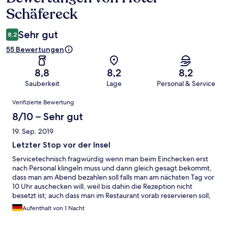
Schäfereck
Sehr gut
8,2
55 Bewertungen
8,8
8,2
8,2
Sauberkeit
Lage
Personal & Service
Bewertungen
Verifizierte Bewertung
8/10 – Sehr gut
19. Sep. 2019
Letzter Stop vor der Insel
Servicetechnisch fragwürdig wenn man beim Einchecken erst
nach Personal klingeln muss und dann gleich gesagt bekommt,
dass man am Abend bezahlen soll falls man am nächsten Tag vor
10 Uhr auschecken will, weil bis dahin die Rezeption nicht
besetzt ist; auch dass man im Restaurant vorab reservieren soll,
falls man Abendessen möchte - dann aber ein halbleeres
Aufenthalt von 1 Nacht
Restaurant vorfindet. Das Hotel an sich ist in gutem Zustand,
WLAN mit exzellenter Qualität. Betten waren schmale