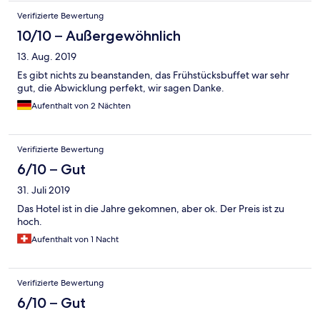
Einzelbetten, für mich zu weiche Matratzen. Dusche wurde
Verifizierte Bewertung
nicht wirklich so warm wie gewünscht, immerhin war es eine
richtige Dusche und keine Duschwanne. Am Bett befand sich
10/10 – Außergewöhnlich
keine Steckdose, schlecht im Handyzeitalter wenn man nachts
13. Aug. 2019
aufladen will. Die Lage ist gut für Leute, die den nächsten Tag
auf der Insel Poel verbringen wollen; will man am nächsten Tag
Es gibt nichts zu beanstanden, das Frühstücksbuffet war sehr
eher nach Wismar ist es zu weit entfernt.
gut, die Abwicklung perfekt, wir sagen Danke.
Aufenthalt von 2 Nächten
Verifizierte Bewertung
6/10 – Gut
31. Juli 2019
Das Hotel ist in die Jahre gekomnen, aber ok. Der Preis ist zu
hoch.
Aufenthalt von 1 Nacht
Verifizierte Bewertung
6/10 – Gut