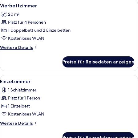
Alle
Ein Hotelzimmer mit zwei Betten, ein
anzeigen
11
-
Vierbettzimmer
Fotos
Zweibettzimmer,
20 m²
1
für
Doppelbett
Platz für 4 Personen
Vierbettzimmer
oder
anzeigen
1 Doppelbett und 2 Einzelbetten
2
Einzelbetten
Kostenloses WLAN
Weitere
Weitere Details
Details
für
Preise für Reisedaten anzeigen
Vierbettzimmer
Alle
Ein ordentlich gemachtes Bett mit we
8
Einzelzimmer
Fotos
1 Schlafzimmer
für
Platz für 1 Person
Einzelzimmer
anzeigen
1 Einzelbett
Kostenloses WLAN
Weitere
Weitere Details
Details
für
Preise für Reisedaten anzeigen