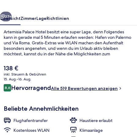
rück
Weiter
37+
Übersicht
Zimmer
Lage
Richtlinien
Artemisia Palace Hotel besitzt eine super Lage, denn Folgendes
kann in gerade mal 5 Minuten erlaufen werden: Hafen von Palermo
und Via Roma. Gratis-Extras wie WLAN machen den Aufenthalt
besonders angenehm, und wenn du im Urlaub aktiv bleiben
möchtest, kannst du in der Nähe die Möglichkeiten zum
Schnorcheln nutzen. Außerdem ist Folgendes zu Fuß höchstens 10
Minuten entfernt: Teatro Politeama und Teatro Massimo.
Der
138 €
aktuelle
inkl. Steuern & Gebühren
Preis
15. Aug.–16. Aug.
Rezeption
beträgt
Bewertungen
Hervorragend
8,6
Alle 519 Bewertungen anzeigen
138 €.
8,6 von 10.
Beliebte Annehmlichkeiten
Flughafentransfer
Haustiere erlaubt
Kostenloses WLAN
Klimaanlage