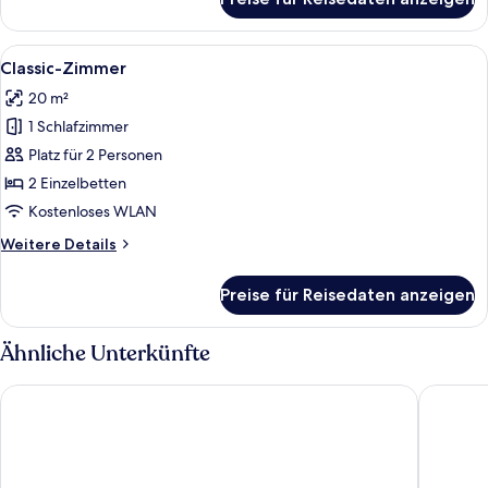
Einzelzimmer
Alle
Ein Hotelzimmer mit zwei Einzelbette
4
Classic-Zimmer
Fotos
20 m²
für
1 Schlafzimmer
Classic-
Zimmer
Platz für 2 Personen
anzeigen
2 Einzelbetten
Kostenloses WLAN
Weitere
Weitere Details
Details
für
Preise für Reisedaten anzeigen
Classic-
Zimmer
Ähnliche Unterkünfte
NH Palermo
Ambascia