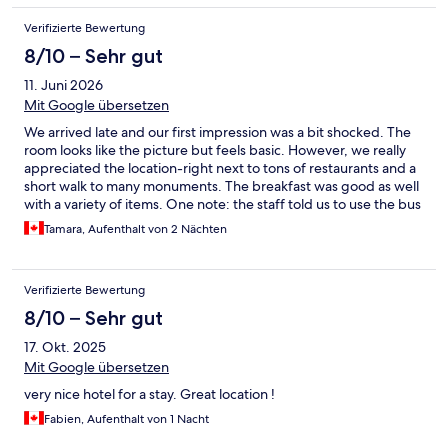
Verifizierte Bewertung
8/10 – Sehr gut
11. Juni 2026
Mit Google übersetzen
We arrived late and our first impression was a bit shocked. The
room looks like the picture but feels basic. However, we really
appreciated the location-right next to tons of restaurants and a
short walk to many monuments. The breakfast was good as well
with a variety of items. One note: the staff told us to use the bus
stop outside the hotel to get to the train station but it was
Tamara, Aufenthalt von 2 Nächten
closed.
Verifizierte Bewertung
8/10 – Sehr gut
17. Okt. 2025
Mit Google übersetzen
very nice hotel for a stay. Great location !
Fabien, Aufenthalt von 1 Nacht