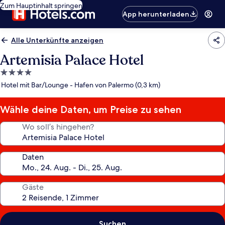
Zum Hauptinhalt springen
App herunterladen
Alle Unterkünfte anzeigen
Artemisia Palace Hotel
4.0-
Sterne-
Hotel mit Bar/Lounge - Hafen von Palermo (0,3 km)
Unterkunft
Wähle deine Daten, um Preise zu sehen
Wo soll’s hingehen?
Daten
Gäste
Suchen