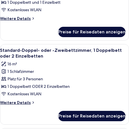
Mehrere
1 Doppelbett und 1 Einzelbett
Betten
Kostenloses WLAN
anzeigen
Weitere
Weitere Details
Details
für
Preise für Reisedaten anzeigen
Dreibettzimmer,
Mehrere
Betten
Alle
Ein ordentlich gemachtes Bett mit we
9
Standard-Doppel- oder -Zweibettzimmer, 1 Doppelbett
Fotos
oder 2 Einzelbetten
für
16 m²
Standard-
1 Schlafzimmer
Doppel-
Platz für 3 Personen
oder
-
1 Doppelbett ODER 2 Einzelbetten
Zweibettzimmer,
Kostenloses WLAN
1
Weitere
Weitere Details
Doppelbett
Details
oder
für
Preise für Reisedaten anzeigen
Standard-
2
Doppel-
Einzelbetten
oder