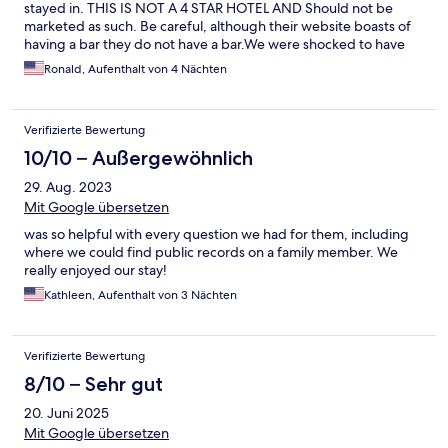
stayed in. THIS IS NOT A 4 STAR HOTEL AND Should not be
marketed as such. Be careful, although their website boasts of
having a bar they do not have a bar.We were shocked to have
returned to our room while the maid was on our floor and found
Ronald, Aufenthalt von 4 Nächten
a 10 year old or so daughter of the maid in our room alone. I
highly recommend Expedia reconsiders reclassification of this
property!
Verifizierte Bewertung
10/10 – Außergewöhnlich
29. Aug. 2023
Mit Google übersetzen
was so helpful with every question we had for them, including
where we could find public records on a family member. We
really enjoyed our stay!
Kathleen, Aufenthalt von 3 Nächten
Verifizierte Bewertung
8/10 – Sehr gut
20. Juni 2025
Mit Google übersetzen