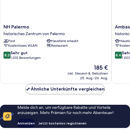
NH
Ambasci
NH Palermo
Ambasc
Palermo
Hotel
historisches Zentrum von Palermo
histori
historisches
historis
Pool
Haustiere erlaubt
Hausti
Zentrum
Zentru
Kostenloses WLAN
Restaurant
Koste
von
von
Palermo
Palermo
8.2
8.4
Sehr gut
Seh
8,2
8,4
von
von
1.010 Bewertungen
1.00
10,
10,
Der
185 €
Sehr
Sehr
Preis
gut,
gut,
inkl. Steuern & Gebühren
beträgt
25. Aug.–26. Aug.
1.010
1.003
185 €
Bewertungen
Bewert
Ähnliche Unterkünfte vergleichen
Melde dich an, um verfügbare Rabatte und Vorteile
anzuzeigen. Mehr Prämien für noch mehr Abenteuer!
Anmelden
Jetzt kostenlos registrieren