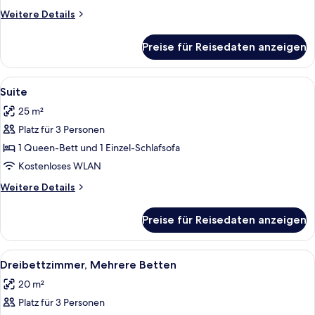
1 Einzelbett
Weitere
Weitere Details
anzeigen
Details
für
Preise für Reisedaten anzeigen
Doppelzimmer
zur
Einzelnutzung,
Alle
Ein modernes Schlafzimmer mit einem
8
1 Einzelbett
Suite
Fotos
25 m²
für
Platz für 3 Personen
Suite
anzeigen
1 Queen-Bett und 1 Einzel-Schlafsofa
Kostenloses WLAN
Weitere
Weitere Details
Details
für
Preise für Reisedaten anzeigen
Suite
Alle
Ein Hotelzimmer mit zwei Betten, jew
6
Dreibettzimmer, Mehrere Betten
Fotos
20 m²
für
Platz für 3 Personen
Dreibettzimmer,