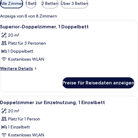
Verfügbare
Alle Zimmer
1 Bett
2 Betten
Über 3 Betten
Filter
für
Anzeige von 8 von 8 Zimmern
Zimmer
Alle
Ein Hotelzimmer mit einem großen Be
9
Superior-Doppelzimmer, 1 Doppelbett
Fotos
20 m²
für
Platz für 3 Personen
Superior-
Doppelzimmer,
1 Doppelbett
1
Kostenloses WLAN
Doppelbett
Weitere
Weitere Details
anzeigen
Details
für
Preise für Reisedaten anzeigen
Superior-
Doppelzimmer,
1
Alle
Ein ordentlich bezogenes Bett mit we
8
Doppelbett
Doppelzimmer zur Einzelnutzung, 1 Einzelbett
Fotos
20 m²
für
Platz für 1 Person
Doppelzimmer
zur
1 Einzelbett
Einzelnutzung,
Kostenloses WLAN