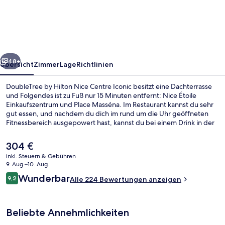
Hilton
Nice
Centre
Iconic
rück
Weiter
48+
Übersicht
Zimmer
Lage
Richtlinien
DoubleTree by Hilton Nice Centre Iconic besitzt eine Dachterrasse
und Folgendes ist zu Fuß nur 15 Minuten entfernt: Nice Étoile
Einkaufszentrum und Place Masséna. Im Restaurant kannst du sehr
gut essen, und nachdem du dich im rund um die Uhr geöffneten
Fitnessbereich ausgepowert hast, kannst du bei einem Drink in der
Bar/Lounge neue Kräfte sammeln. Außerdem ist Folgendes mit
dem Auto nur 5 Minuten entfernt: Promenade des Anglais und
Der
304 €
Hôtel Negresco. Die Unterkunft ist nur einen kurzen Fußmarsch von
aktuelle
inkl. Steuern & Gebühren
den öffentlichen Verkehrsmitteln entfernt: Zur U-Bahn läuft man 3
Preis
9. Aug.–10. Aug.
Minuten (S-Bahn-Station Gare Thiers) bzw. 7 Minuten (S-Bahn-
Außenbereich
beträgt
Bewertungen
Station Libération).
Wunderbar
9,2
Alle 224 Bewertungen anzeigen
304 €.
9,2 von 10.
Beliebte Annehmlichkeiten