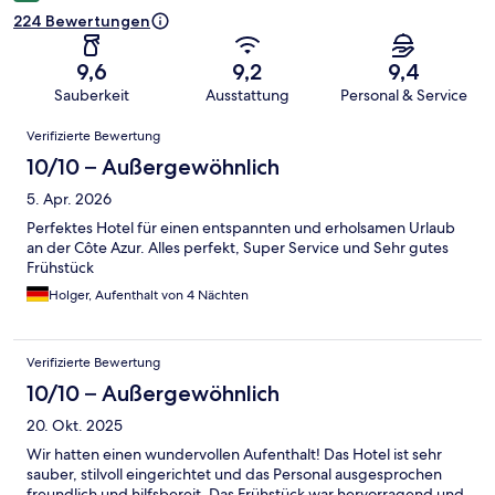
224 Bewertungen
9,6
9,2
9,4
Sauberkeit
Ausstattung
Personal & Service
Bewertungen
Verifizierte Bewertung
10/10 – Außergewöhnlich
5. Apr. 2026
Perfektes Hotel für einen entspannten und erholsamen Urlaub
an der Côte Azur. Alles perfekt, Super Service und Sehr gutes
Frühstück
Holger, Aufenthalt von 4 Nächten
Verifizierte Bewertung
10/10 – Außergewöhnlich
20. Okt. 2025
Wir hatten einen wundervollen Aufenthalt! Das Hotel ist sehr
sauber, stilvoll eingerichtet und das Personal ausgesprochen
freundlich und hilfsbereit. Das Frühstück war hervorragend und