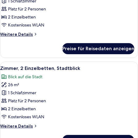
1 Schlafzimmer
Zimmer,
2 Einzelbetten
Platz für 2 Personen
anzeigen
2 Einzelbetten
Kostenloses WLAN
Weitere
Weitere Details
Details
für
Preise für Reisedaten anzeigen
Zimmer,
2 Einzelbetten
Alle
Ein Hotelzimmer mit zwei Betten, eine
10
Zimmer, 2 Einzelbetten, Stadtblick
Fotos
Blick auf die Stadt
für
26 m²
Zimmer,
2 Einzelbetten,
1 Schlafzimmer
Stadtblick
Platz für 2 Personen
anzeigen
2 Einzelbetten
Kostenloses WLAN
Weitere
Weitere Details
Details
für