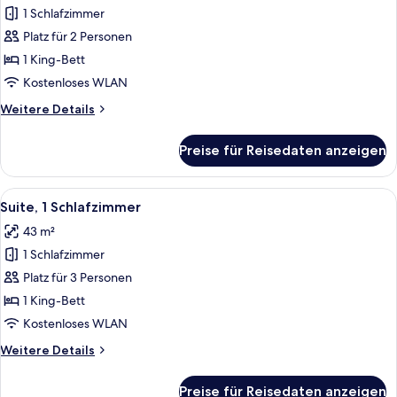
1 Schlafzimmer
Deluxe-
Zimmer,
Platz für 2 Personen
1 King-
1 King-Bett
Bett
Kostenloses WLAN
anzeigen
Weitere
Weitere Details
Details
für
Preise für Reisedaten anzeigen
Deluxe-
Zimmer,
1 King-
Alle
Ein modernes Hotelzimmer mit einem g
8
Bett
Suite, 1 Schlafzimmer
Fotos
43 m²
für
1 Schlafzimmer
Suite,
1
Platz für 3 Personen
Schlafzimmer
1 King-Bett
anzeigen
Kostenloses WLAN
Weitere
Weitere Details
Details
für
Preise für Reisedaten anzeigen
Suite,