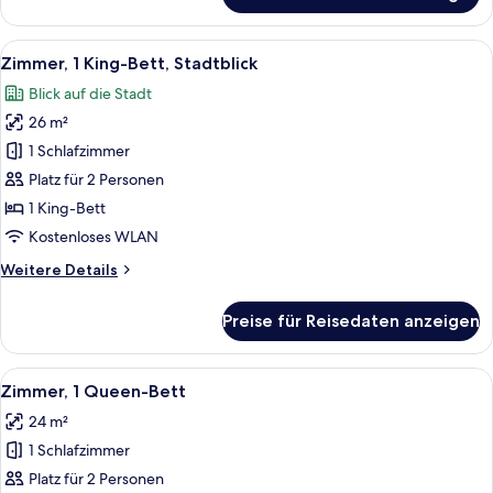
1
Schlafzimmer
Alle
Ein modernes Hotelzimmer mit einem g
11
Zimmer, 1 King-Bett, Stadtblick
Fotos
Blick auf die Stadt
für
26 m²
Zimmer,
1 King-
1 Schlafzimmer
Bett,
Platz für 2 Personen
Stadtblick
1 King-Bett
anzeigen
Kostenloses WLAN
Weitere
Weitere Details
Details
für
Preise für Reisedaten anzeigen
Zimmer,
1 King-
Bett,
Alle
Ein modernes Hotelzimmer mit einem g
7
Stadtblick
Zimmer, 1 Queen-Bett
Fotos
24 m²
für
1 Schlafzimmer
Zimmer,
1
Platz für 2 Personen