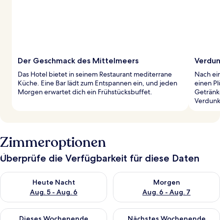
Der Geschmack des Mittelmeers
Verdun
Das Hotel bietet in seinem Restaurant mediterrane
Nach ei
Küche. Eine Bar lädt zum Entspannen ein, und jeden
einen P
Morgen erwartet dich ein Frühstücksbuffet.
Getränke
Verdunk
Zimmeroptionen
Überprüfe die Verfügbarkeit für diese Daten
Überprüfe die Verfügbarkeit für heute Nacht, Aug. 5 - Aug. 6.
Überprüfe die Verfügbarkeit f
Heute Nacht
Morgen
Aug. 5 - Aug. 6
Aug. 6 - Aug. 7
Überprüfe die Verfügbarkeit für dieses Wochenende, Aug. 7 - 
Überprüfe die Verfügbarkeit f
Dieses Wochenende
Nächstes Wochenende