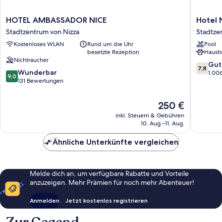
HOTEL
Hotel
HOTEL AMBASSADOR NICE
Hotel 
AMBASSADOR
Nice
Stadtzentrum von Nizza
Stadtze
NICE
Riviera
Kostenloses WLAN
Rund um die Uhr
Pool
Stadtzentrum
Stadtze
besetzte Rezeption
Hausti
von
von
Nichtraucher
Nizza
Nizza
7.8
Gut
7,8
9.0
Wunderbar
von
1.00
9,0
von
131 Bewertungen
10,
10,
Gut,
Wunderbar,
1.006
Der
250 €
131
Bewert
Preis
inkl. Steuern & Gebühren
Bewertungen
beträgt
10. Aug.–11. Aug.
250 €
Ähnliche Unterkünfte vergleichen
Melde dich an, um verfügbare Rabatte und Vorteile
anzuzeigen. Mehr Prämien für noch mehr Abenteuer!
Anmelden
Jetzt kostenlos registrieren