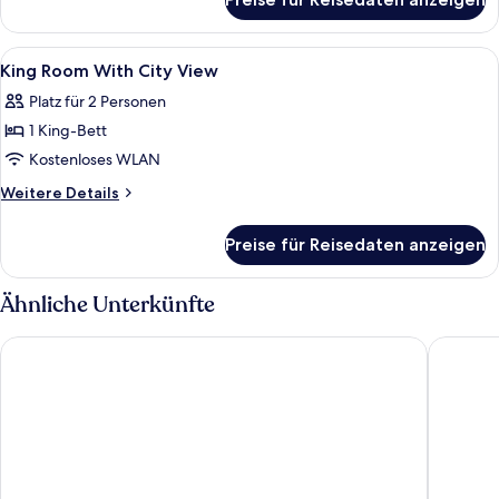
Queen
anzeigen
Room
With
Alle
Minibar, Zimmersafe, Schreibtisch, la
3
City
King Room With City View
Fotos
View
Platz für 2 Personen
für
1 King-Bett
King
Room
Kostenloses WLAN
With
Weitere
Weitere Details
City
Details
für
View
Preise für Reisedaten anzeigen
King
anzeigen
Room
With
Ähnliche Unterkünfte
City
View
HOTEL AMBASSADOR NICE
Hotel Nic