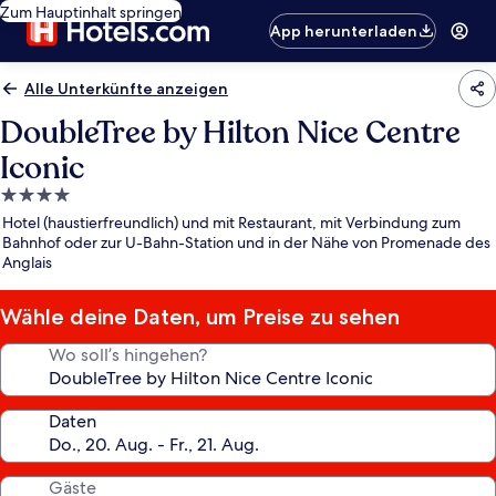
Zum Hauptinhalt springen
App herunterladen
Alle Unterkünfte anzeigen
DoubleTree by Hilton Nice Centre
Iconic
4.0-
Sterne-
Hotel (haustierfreundlich) und mit Restaurant, mit Verbindung zum
Unterkunft
Bahnhof oder zur U-Bahn-Station und in der Nähe von Promenade des
Anglais
Wähle deine Daten, um Preise zu sehen
Wo soll’s hingehen?
Daten
Gäste