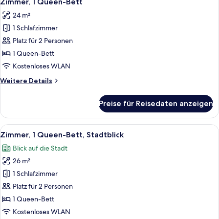
Zimmer, 1 Queen-Bett
Fotos
Bett
24 m²
für
1 Schlafzimmer
Zimmer,
1
Platz für 2 Personen
Queen-
1 Queen-Bett
Bett
Kostenloses WLAN
anzeigen
Weitere
Weitere Details
Details
für
Preise für Reisedaten anzeigen
Zimmer,
1
Queen-
Alle
Ein Hotelzimmer mit Bett, Schreibtisc
9
Bett
Zimmer, 1 Queen-Bett, Stadtblick
Fotos
Blick auf die Stadt
für
26 m²
Zimmer,
1
1 Schlafzimmer
Queen-
Platz für 2 Personen
Bett,
1 Queen-Bett
Stadtblick
Kostenloses WLAN