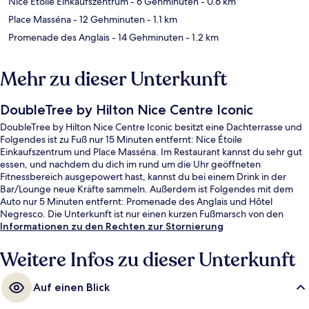
Nice Étoile Einkaufszentrum
- 6 Gehminuten
- 0.6 km
Place Masséna
- 12 Gehminuten
- 1.1 km
Promenade des Anglais
- 14 Gehminuten
- 1.2 km
Mehr zu dieser Unterkunft
DoubleTree by Hilton Nice Centre Iconic
DoubleTree by Hilton Nice Centre Iconic besitzt eine Dachterrasse und
Folgendes ist zu Fuß nur 15 Minuten entfernt: Nice Étoile
Einkaufszentrum und Place Masséna. Im Restaurant kannst du sehr gut
essen, und nachdem du dich im rund um die Uhr geöffneten
Fitnessbereich ausgepowert hast, kannst du bei einem Drink in der
Bar/Lounge neue Kräfte sammeln. Außerdem ist Folgendes mit dem
Auto nur 5 Minuten entfernt: Promenade des Anglais und Hôtel
Negresco. Die Unterkunft ist nur einen kurzen Fußmarsch von den
öffentlichen Verkehrsmitteln entfernt: Zur U-Bahn läuft man 3 Minuten
Informationen zu den Rechten zur Stornierung
(S-Bahn-Station Gare Thiers) bzw. 7 Minuten (S-Bahn-Station
Libération).
Weitere Infos zu dieser Unterkunft
Auf einen Blick