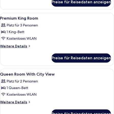
Preise für Reisedaten anzeigen
Zimmer,
2 Einzelbetten,
Stadtblick
Alle
Minibar, Zimmersafe, Schreibtisch, la
4
Premium King Room
Fotos
Platz für 3 Personen
für
1 King-Bett
Premium
King
Kostenloses WLAN
Room
Weitere
Weitere Details
anzeigen
Details
für
Preise für Reisedaten anzeigen
Premium
King
Room
Alle
Minibar, Zimmersafe, Schreibtisch, la
3
Queen Room With City View
Fotos
Platz für 2 Personen
für
1 Queen-Bett
Queen
Room
Kostenloses WLAN
With
Weitere
Weitere Details
City
Details
für
View
Preise für Reisedaten anzeigen