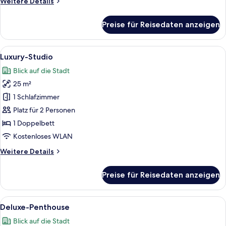
Weitere
Weitere Details
Details
für
Preise für Reisedaten anzeigen
Superior-
Studio
Alle
Ein modernes Schlafzimmer mit einem g
24
Luxury-Studio
Fotos
Blick auf die Stadt
für
25 m²
Luxury-
Studio
1 Schlafzimmer
anzeigen
Platz für 2 Personen
1 Doppelbett
Kostenloses WLAN
Weitere
Weitere Details
Details
für
Preise für Reisedaten anzeigen
Luxury-
Studio
Alle
Ein modernes Wohnzimmer mit großem 
16
Deluxe-Penthouse
Fotos
Blick auf die Stadt
für