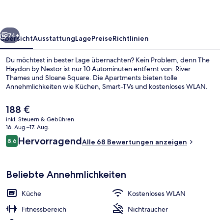
rück
Weiter
74+
Übersicht
Ausstattung
Lage
Preise
Richtlinien
Du möchtest in bester Lage übernachten? Kein Problem, denn The
Haydon by Nestor ist nur 10 Autominuten entfernt von: River
Thames und Sloane Square. Die Apartments bieten tolle
Annehmlichkeiten wie Küchen, Smart-TVs und kostenloses WLAN.
Der
188 €
aktuelle
inkl. Steuern & Gebühren
Preis
16. Aug.–17. Aug.
beträgt
Bewertungen
Hervorragend
8,6
Luxury-Studio | Laptopgeeigneter Arb
Alle 68 Bewertungen anzeigen
188 €.
8,6 von 10.
Beliebte Annehmlichkeiten
Küche
Kostenloses WLAN
Fitnessbereich
Nichtraucher