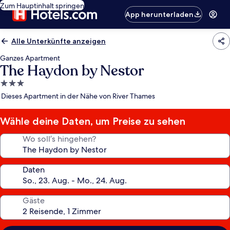
Zum Hauptinhalt springen
App herunterladen
Alle Unterkünfte anzeigen
Ganzes Apartment
The Haydon by Nestor
3.0-
Sterne-
Dieses Apartment in der Nähe von River Thames
Unterkunft
Wähle deine Daten, um Preise zu sehen
Wo soll’s hingehen?
Daten
Gäste