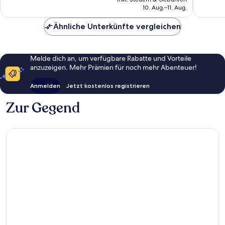
beträgt
Fulham
10. Aug.–11. Aug.
Bewertungen
Bewert
117 €
Ähnliche Unterkünfte vergleichen
Melde dich an, um verfügbare Rabatte und Vorteile
anzuzeigen. Mehr Prämien für noch mehr Abenteuer!
Anmelden
Jetzt kostenlos registrieren
Zur Gegend