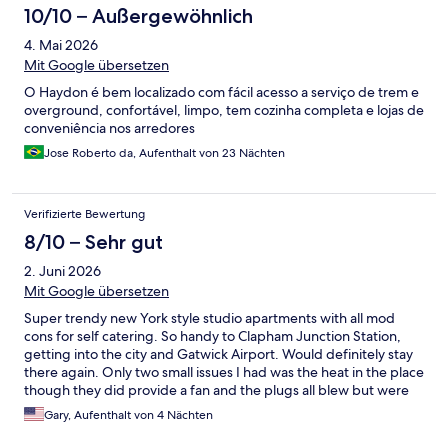
10/10 – Außergewöhnlich
4. Mai 2026
Mit Google übersetzen
O Haydon é bem localizado com fácil acesso a serviço de trem e
overground, confortável, limpo, tem cozinha completa e lojas de
conveniência nos arredores
Jose Roberto da, Aufenthalt von 23 Nächten
Verifizierte Bewertung
8/10 – Sehr gut
2. Juni 2026
Mit Google übersetzen
Super trendy new York style studio apartments with all mod
cons for self catering. So handy to Clapham Junction Station,
getting into the city and Gatwick Airport. Would definitely stay
there again. Only two small issues I had was the heat in the place
though they did provide a fan and the plugs all blew but were
fixed by time I came back from sight seeing.
Gary, Aufenthalt von 4 Nächten