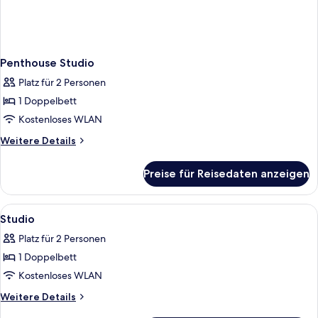
Penthouse Studio
Platz für 2 Personen
1 Doppelbett
Kostenloses WLAN
Weitere
Weitere Details
Details
für
Preise für Reisedaten anzeigen
Penthouse
Studio
Alle
Laptopgeeigneter Arbeitsplatz, kost
13
Studio
Fotos
Platz für 2 Personen
für
1 Doppelbett
Studio
anzeigen
Kostenloses WLAN
Weitere
Weitere Details
Details