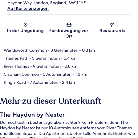
Haydon Way, London, England, SW11 1YF
Auf Karte anzeigen
Karte
In der Umgebung
Fortbewegung vor
Restaurants
Ort
Wandsworth Common
- 3 Gehminuten
- 0.3 km
Thames Path
- 5 Gehminuten
- 0.4 km
River Thames
- 9 Gehminuten
- 0.8 km
Clapham Common
- 5 Autominuten
- 1.3 km
King's Road
- 7 Autominuten
- 2.4 km
Mehr zu dieser Unterkunft
The Haydon by Nestor
Du möchtest in bester Lage übernachten? Kein Problem, denn The
Haydon by Nestor ist nur 10 Autominuten entfernt von: River Thames
und Sloane Square. Die Apartments bieten tolle Annehmlichkeiten wie