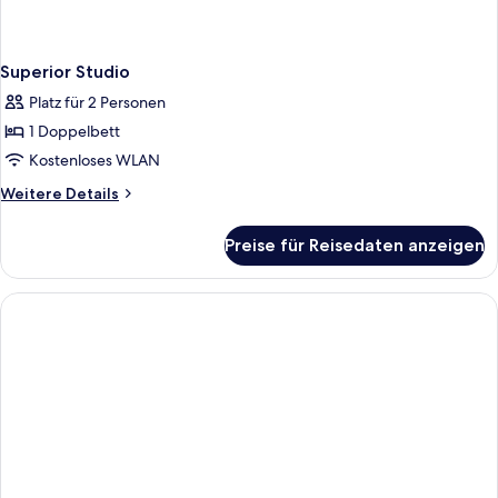
Superior Studio
Platz für 2 Personen
1 Doppelbett
Kostenloses WLAN
Weitere
Weitere Details
Details
für
Preise für Reisedaten anzeigen
Superior
Studio