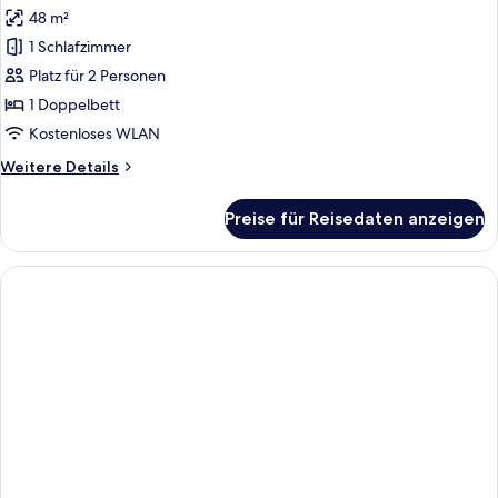
48 m²
Deluxe-
Penthouse
1 Schlafzimmer
anzeigen
Platz für 2 Personen
1 Doppelbett
Kostenloses WLAN
Weitere
Weitere Details
Details
für
Preise für Reisedaten anzeigen
Deluxe-
Penthouse