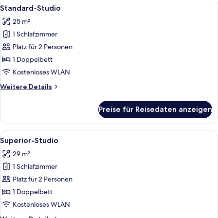
Alle
Ein modernes Hotelzimmer mit einem g
20
Standard-Studio
Fotos
25 m²
für
1 Schlafzimmer
Standard-
Studio
Platz für 2 Personen
anzeigen
1 Doppelbett
Kostenloses WLAN
Weitere
Weitere Details
Details
für
Preise für Reisedaten anzeigen
Standard-
Studio
Alle
Ein modernes Schlafzimmer mit einem 
16
Superior-Studio
Fotos
29 m²
für
1 Schlafzimmer
Superior-
Studio
Platz für 2 Personen
anzeigen
1 Doppelbett
Kostenloses WLAN