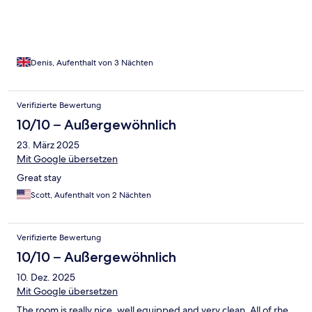
room temperature was 29 C. Due to the last minute discovery of
lack of AC, we had no choice but to keep the room, however, we
had to minimise our time in the room as much as possible, due to
the temperature in the room going in the 30s Celsius.
Denis, Aufenthalt von 3 Nächten
Verifizierte Bewertung
10/10 – Außergewöhnlich
23. März 2025
Mit Google übersetzen
Great stay
Scott, Aufenthalt von 2 Nächten
Verifizierte Bewertung
10/10 – Außergewöhnlich
10. Dez. 2025
Mit Google übersetzen
The room is really nice, well equipped and very clean. All of rhe