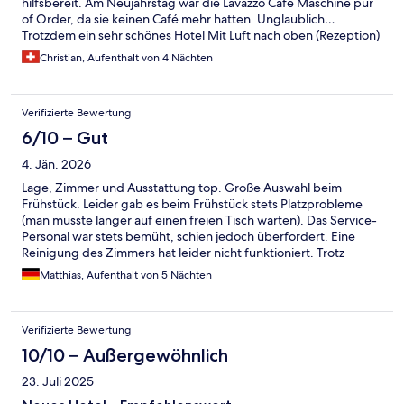
hilfsbereit. Am Neujahrstag war die Lavazzo Café Maschine pur
of Order, da sie keinen Café mehr hatten. Unglaublich…
Trotzdem ein sehr schönes Hotel Mit Luft nach oben (Rezeption)
Christian, Aufenthalt von 4 Nächten
Verifizierte Bewertung
6/10 – Gut
4. Jän. 2026
Lage, Zimmer und Ausstattung top. Große Auswahl beim
Frühstück. Leider gab es beim Frühstück stets Platzprobleme
(man musste länger auf einen freien Tisch warten). Das Service-
Personal war stets bemüht, schien jedoch überfordert. Eine
Reinigung des Zimmers hat leider nicht funktioniert. Trotz
entsprechender Karte auf der Außenseite der Zimmertüre
Matthias, Aufenthalt von 5 Nächten
(grün, "Please clean my room") wurde das Zimmer nur 1x bei
einem Aufenthalt von 5 Nächten gereinigt.
Verifizierte Bewertung
10/10 – Außergewöhnlich
23. Juli 2025