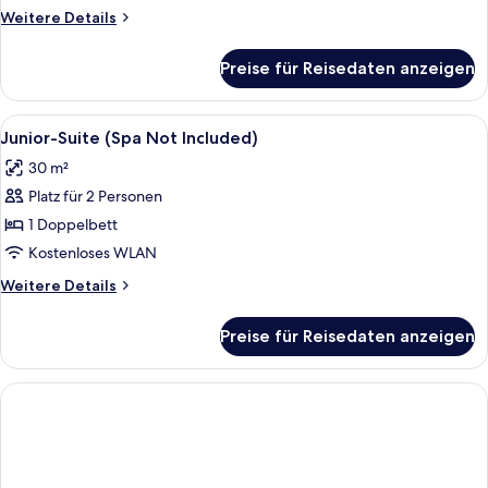
Not
Weitere
Weitere Details
Included)
Details
anzeigen
für
Preise für Reisedaten anzeigen
Premium-
Zimmer
(Spa
Alle
Ein Schlafzimmer mit einer gesteppten
5
Not
Junior-Suite (Spa Not Included)
Fotos
Included)
30 m²
für
Platz für 2 Personen
Junior-
Suite
1 Doppelbett
(Spa
Kostenloses WLAN
Not
Weitere
Weitere Details
Included)
Details
anzeigen
für
Preise für Reisedaten anzeigen
Junior-
Suite
(Spa
Not
Included)