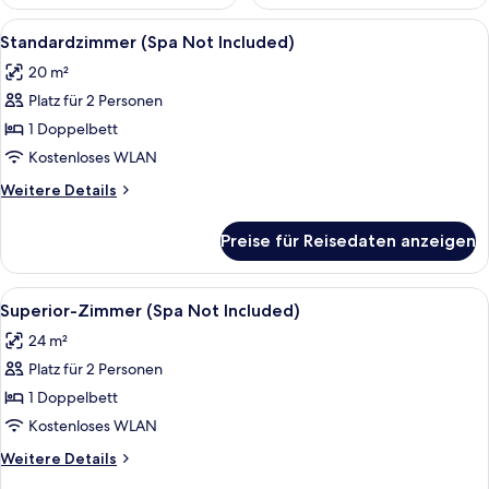
Alle
Ein Schlafzimmer mit einem Bett, Kiss
4
Standardzimmer (Spa Not Included)
Fotos
20 m²
für
Platz für 2 Personen
Standardzimmer
(Spa
1 Doppelbett
Not
Kostenloses WLAN
Included)
Weitere
Weitere Details
anzeigen
Details
für
Preise für Reisedaten anzeigen
Standardzimmer
(Spa
Not
Alle
Ein ordentlich bezogenes Bett mit we
4
Included)
Superior-Zimmer (Spa Not Included)
Fotos
24 m²
für
Platz für 2 Personen
Superior-
Zimmer
1 Doppelbett
(Spa
Kostenloses WLAN
Not
Weitere
Weitere Details
Included)
Details