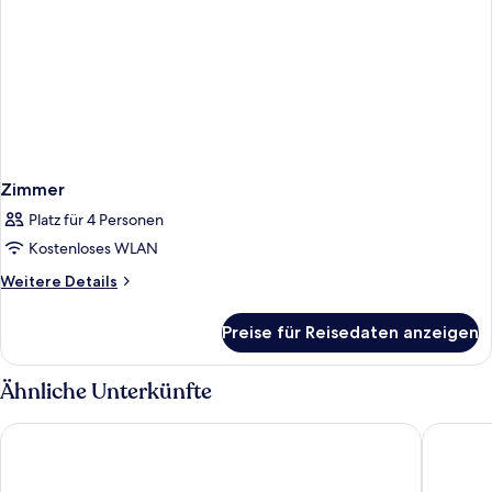
Zimmer
Platz für 4 Personen
Kostenloses WLAN
Weitere
Weitere Details
Details
für
Preise für Reisedaten anzeigen
Zimmer
Ähnliche Unterkünfte
Scandic Kiruna
Ice Hote