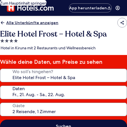
Zum Hauptinhalt springen
App herunterladen
Alle Unterkünfte anzeigen
Elite Hotel Frost – Hotel & Spa
4.0-
Sterne-
Hotel in Kiruna mit 2 Restaurants und Wellnessbereich
Unterkunft
Wähle deine Daten, um Preise zu sehen
Wo soll’s hingehen?
Daten
Gäste
Suchen