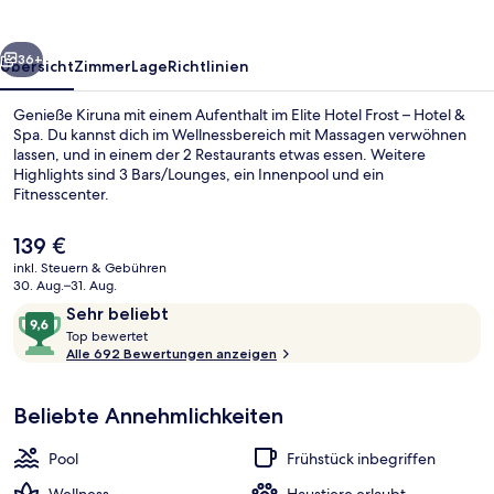
Hotel
&
rück
Weiter
Spa
36+
Übersicht
Zimmer
Lage
Richtlinien
Genieße Kiruna mit einem Aufenthalt im Elite Hotel Frost – Hotel &
Spa. Du kannst dich im Wellnessbereich mit Massagen verwöhnen
lassen, und in einem der 2 Restaurants etwas essen. Weitere
Highlights sind 3 Bars/Lounges, ein Innenpool und ein
Fitnesscenter.
Der
139 €
aktuelle
inkl. Steuern & Gebühren
Preis
30. Aug.–31. Aug.
Sitzecke in der Lobby
beträgt
Bewertungen
9,6
Sehr beliebt
139 €.
T
von
Top bewertet
o
Alle 692 Bewertungen anzeigen
10,
p
Sehr
beliebt
Beliebte Annehmlichkeiten
b
e
w
Pool
Frühstück inbegriffen
e
r