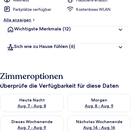
Wellness
Haustiere erlaubt
t
Parkplätze verfügbar
Kostenloses WLAN
e
t
Alle anzeigen
Wichtigste Merkmale
(12)
Sich wie zu Hause fühlen
(6)
Zimmeroptionen
Überprüfe die Verfügbarkeit für diese Daten
Überprüfe die Verfügbarkeit für heute Nacht, Aug. 7 - Aug. 8.
Überprüfe die Verfügbarkeit f
Heute Nacht
Morgen
Aug. 7 - Aug. 8
Aug. 8 - Aug. 9
Überprüfe die Verfügbarkeit für dieses Wochenende, Aug. 7 - 
Überprüfe die Verfügbarkeit f
Dieses Wochenende
Nächstes Wochenende
Aug. 7 - Aug. 9
Aug. 14 - Aug. 16