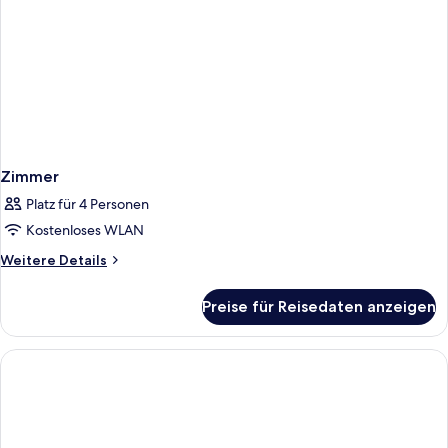
Zimmer
Platz für 4 Personen
Kostenloses WLAN
Weitere
Weitere Details
Details
für
Preise für Reisedaten anzeigen
Zimmer