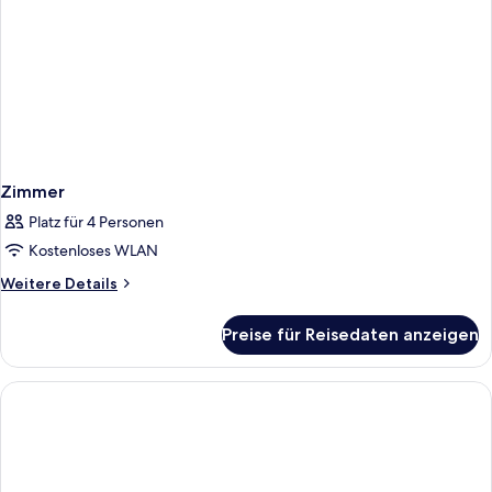
Zimmer
Platz für 4 Personen
Kostenloses WLAN
Weitere
Weitere Details
Details
für
Preise für Reisedaten anzeigen
Zimmer