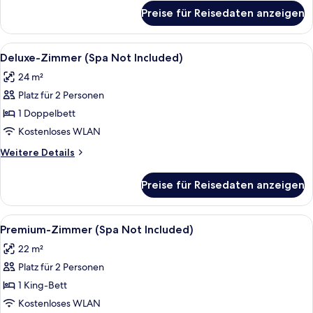
anzeigen
für
Preise für Reisedaten anzeigen
Superior-
Zimmer
(Spa
Alle
Ein Schlafzimmer mit einem großen Be
5
Not
Deluxe-Zimmer (Spa Not Included)
Fotos
Included)
24 m²
für
Platz für 2 Personen
Deluxe-
Zimmer
1 Doppelbett
(Spa
Kostenloses WLAN
Not
Weitere
Weitere Details
Included)
Details
anzeigen
für
Preise für Reisedaten anzeigen
Deluxe-
Zimmer
(Spa
Alle
Ein Schlafzimmer mit einem Bett, ein
4
Not
Premium-Zimmer (Spa Not Included)
Fotos
Included)
22 m²
für
Platz für 2 Personen
Premium-
Zimmer
1 King-Bett
(Spa
Kostenloses WLAN