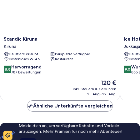
Scandic
Ice
Scandic Kiruna
Ice Ho
Kiruna
Hotel
Kiruna
Jukkasjä
Kiruna
Jukkasjä
Haustiere erlaubt
Parkplätze verfügbar
Hausti
Kostenloses WLAN
Restaurant
Koste
8.8
9.0
Hervorragend
Wun
8,8
9,0
von
von
787 Bewertungen
855 
10,
10,
Der
120 €
Hervorragend,
Wunder
Preis
787
855
inkl. Steuern & Gebühren
beträgt
21. Aug.–22. Aug.
Bewertungen
Bewert
120 €
Ähnliche Unterkünfte vergleichen
Melde dich an, um verfügbare Rabatte und Vorteile
anzuzeigen. Mehr Prämien für noch mehr Abenteuer!