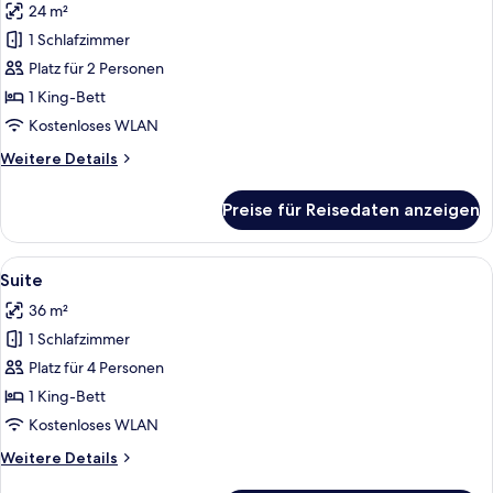
24 m²
für
1 Schlafzimmer
Comfort-
Zimmer
Platz für 2 Personen
anzeigen
1 King-Bett
Kostenloses WLAN
Weitere
Weitere Details
Details
für
Preise für Reisedaten anzeigen
Comfort-
Zimmer
Alle
Ein modernes Hotelzimmer mit einem g
6
Suite
Fotos
36 m²
für
1 Schlafzimmer
Suite
anzeigen
Platz für 4 Personen
1 King-Bett
Kostenloses WLAN
Weitere
Weitere Details
Details