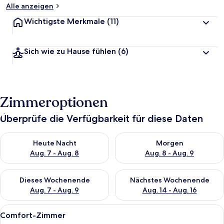
Alle anzeigen
Wichtigste Merkmale
(11)
Sich wie zu Hause fühlen
(6)
Zimmeroptionen
Überprüfe die Verfügbarkeit für diese Daten
Überprüfe die Verfügbarkeit für heute Nacht, Aug. 7 - Aug. 8.
Überprüfe die Verfügbarkeit f
Heute Nacht
Morgen
Aug. 7 - Aug. 8
Aug. 8 - Aug. 9
Überprüfe die Verfügbarkeit für dieses Wochenende, Aug. 7 - 
Überprüfe die Verfügbarkeit f
Dieses Wochenende
Nächstes Wochenende
Aug. 7 - Aug. 9
Aug. 14 - Aug. 16
Alle
Ein modernes Schlafzimmer mit einem 
6
Comfort-Zimmer
Fotos