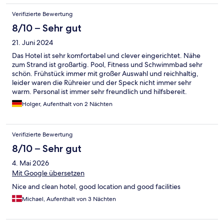
Verifizierte Bewertung
8/10 – Sehr gut
21. Juni 2024
Das Hotel ist sehr komfortabel und clever eingerichtet. Nähe
zum Strand ist großartig. Pool, Fitness und Schwimmbad sehr
schön. Frühstück immer mit großer Auswahl und reichhaltig,
leider waren die Rühreier und der Speck nicht immer sehr
warm. Personal ist immer sehr freundlich und hilfsbereit.
Parkplatz leider sehr teuer, in der Nähe kann man auf einem
Holger, Aufenthalt von 2 Nächten
öffentlichen Parkplatz wesentlich günstiger parken. Ansonsten
sehr empfehlenswert.
Verifizierte Bewertung
8/10 – Sehr gut
4. Mai 2026
Mit Google übersetzen
Nice and clean hotel, good location and good facilities
Michael, Aufenthalt von 3 Nächten