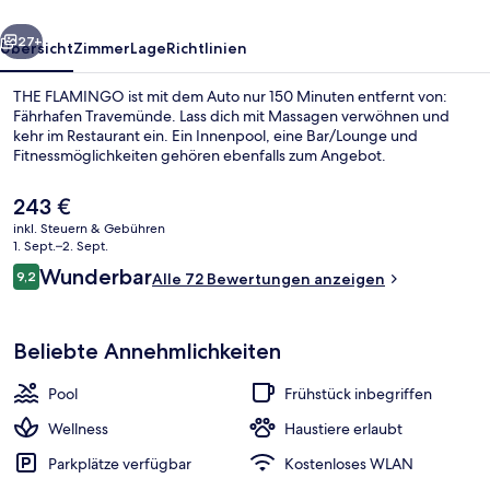
rück
Weiter
27+
Übersicht
Zimmer
Lage
Richtlinien
THE FLAMINGO ist mit dem Auto nur 150 Minuten entfernt von:
Fährhafen Travemünde. Lass dich mit Massagen verwöhnen und
kehr im Restaurant ein. Ein Innenpool, eine Bar/Lounge und
Fitnessmöglichkeiten gehören ebenfalls zum Angebot.
Der
243 €
aktuelle
inkl. Steuern & Gebühren
Preis
1. Sept.–2. Sept.
beträgt
Bewertungen
Wunderbar
9,2
Fassade der Unterkunft
Alle 72 Bewertungen anzeigen
243 €.
9,2 von 10.
Beliebte Annehmlichkeiten
Pool
Frühstück inbegriffen
Wellness
Haustiere erlaubt
Parkplätze verfügbar
Kostenloses WLAN