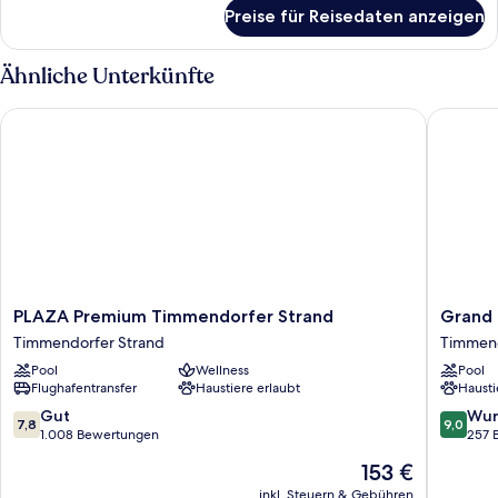
für
Preise für Reisedaten anzeigen
Suite
Ähnliche Unterkünfte
PLAZA Premium Timmendorfer Strand
Grand Ho
PLAZA
Grand
PLAZA Premium Timmendorfer Strand
Grand 
Premium
Hotel
Timmendorfer Strand
Timmend
Timmendorfer
Seeschl
Pool
Wellness
Pool
Strand
Sea
Flughafentransfer
Haustiere erlaubt
Hausti
Timmendorfer
Retreat
Strand
&
7.8
9.0
Gut
Wun
7,8
9,0
SPA
von
von
1.008 Bewertungen
257 
Timmen
10,
10,
Der
153 €
Strand
Gut,
Wunder
Preis
1.008
257
inkl. Steuern & Gebühren