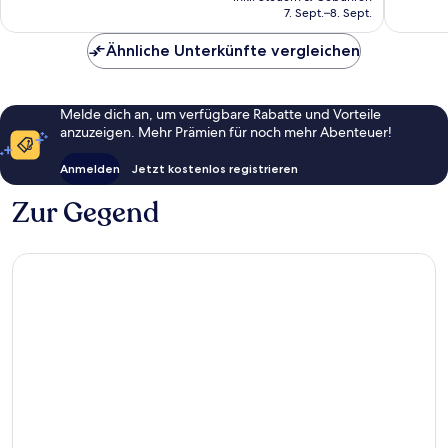
beträgt
7. Sept.–8. Sept.
Bewertungen
Bewert
153 €
Ähnliche Unterkünfte vergleichen
Melde dich an, um verfügbare Rabatte und Vorteile
anzuzeigen. Mehr Prämien für noch mehr Abenteuer!
Anmelden
Jetzt kostenlos registrieren
Zur Gegend