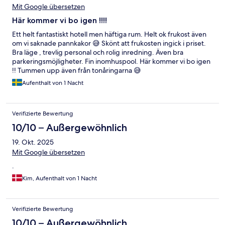
Mit Google übersetzen
Här kommer vi bo igen !!!!
Ett helt fantastiskt hotell men häftiga rum. Helt ok frukost även
om vi saknade pannkakor 😅 Skönt att frukosten ingick i priset.
Bra läge , trevlig personal och rolig inredning. Även bra
parkeringsmöjligheter. Fin inomhuspool. Här kommer vi bo igen
!! Tummen upp även från tonåringarna 😅
Aufenthalt von 1 Nacht
Verifizierte Bewertung
10/10 – Außergewöhnlich
19. Okt. 2025
Mit Google übersetzen
.
Kim, Aufenthalt von 1 Nacht
Verifizierte Bewertung
10/10 – Außergewöhnlich