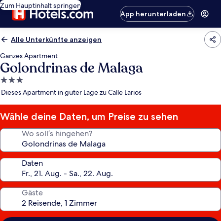
Zum Hauptinhalt springen
App herunterladen
Alle Unterkünfte anzeigen
Ganzes Apartment
Golondrinas de Malaga
3.0-
Sterne-
Dieses Apartment in guter Lage zu Calle Larios
Unterkunft
Wähle deine Daten, um Preise zu sehen
Wo soll’s hingehen?
Daten
Gäste