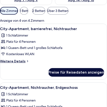
Aug. 7 - Aug. 9
Aug. 14 - Aug. 16
Verfügbare
Alle Zimmer
1 Bett
2 Betten
Über 3 Betten
Filter
für
Anzeige von 4 von 4 Zimmern
Zimmer
Alle
Ein kleines Hotelzimmer mit Bett, Fern
12
City-Apartment, barrierefrei, Nichtraucher
Fotos
1 Schlafzimmer
für
Platz für 4 Personen
City-
Apartment,
1 Queen-Bett und 1 großes Schlafsofa
barrierefrei,
Kostenloses WLAN
Nichtraucher
Weitere
Weitere Details
anzeigen
Details
für
Preise für Reisedaten anzeigen
City-
Apartment,
barrierefrei,
Alle
Ein Gebäude mit Glastür, einem Fenste
1
Nichtraucher
City-Apartment, Nichtraucher, Erdgeschoss
Fotos
1 Schlafzimmer
für
Platz für 4 Personen
City-
Apartment,
1 Queen-Bett und 1 großes Schlafsofa