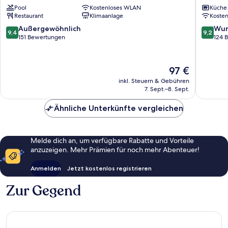
Pool
Kostenloses WLAN
Küche
Ruiz
Apartme
Restaurant
Klimaanlage
Koste
Málaga
Málaga
Centro
Centro
9.4
9.2
Außergewöhnlich
Wun
9,4
9,2
von
von
151 Bewertungen
124 
10,
10,
Außergewöhnlich,
Wunder
151
124
Der
97 €
Bewertungen
Bewert
Preis
inkl. Steuern & Gebühren
beträgt
7. Sept.–8. Sept.
97 €
Ähnliche Unterkünfte vergleichen
Melde dich an, um verfügbare Rabatte und Vorteile
anzuzeigen. Mehr Prämien für noch mehr Abenteuer!
Anmelden
Jetzt kostenlos registrieren
Zur Gegend