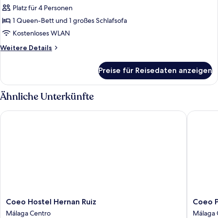
Platz für 4 Personen
City-
Apartment
1 Queen-Bett und 1 großes Schlafsofa
anzeigen
Kostenloses WLAN
Weitere
Weitere Details
Details
für
Preise für Reisedaten anzeigen
City-
Apartment
Ähnliche Unterkünfte
Coeo Hostel Hernan Ruiz
Coeo Par
Coeo
Coeo
Coeo Hostel Hernan Ruiz
Coeo P
Hostel
Parras
Málaga Centro
Málaga 
Hernan
Design