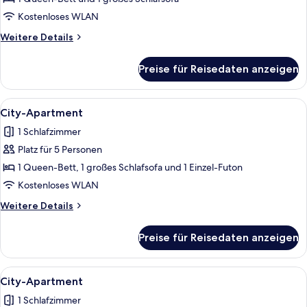
Nichtraucher,
Kostenloses WLAN
Erdgeschoss
Weitere
Weitere Details
anzeigen
Details
für
Preise für Reisedaten anzeigen
City-
Apartment,
Nichtraucher,
Alle
Ein Wandgemälde mit einer muskulöse
1
Erdgeschoss
City-Apartment
Fotos
1 Schlafzimmer
für
Platz für 5 Personen
City-
Apartment
1 Queen-Bett, 1 großes Schlafsofa und 1 Einzel-Futon
anzeigen
Kostenloses WLAN
Weitere
Weitere Details
Details
für
Preise für Reisedaten anzeigen
City-
Apartment
Alle
Ein Zimmer mit einem Bett, einem Fen
1
City-Apartment
Fotos
1 Schlafzimmer
für