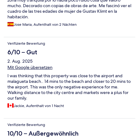
zona muy tranquila por lo había poco ruido cosa que valoro
mucho. Decorado con copias de obras de arte. Me fascinó ver el
cuadro de las tres edades de mujer de Gustav Klimt en la
habitación.
Jose Maria, Aufenthalt von 2 Nächten
Verifizierte Bewertung
6/10 – Gut
2. Aug. 2025
Mit Google übersetzen
I was thinking that this property was close to the airport and
malagueta beach.. 14 mins to the beach and closer to 20 mins to
the airport. This was the only negative experience for me.
Walking distance to the city centre and markets were a plus for
our family.
Jackie, Aufenthalt von 1 Nacht
Verifizierte Bewertung
10/10 – Außergewöhnlich