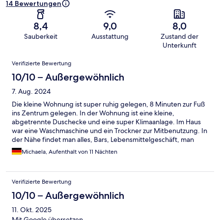
14 Bewertungen
8,4
9,0
8,0
Sauberkeit
Ausstattung
Zustand der
Unterkunft
Bewertungen
Verifizierte Bewertung
10/10 – Außergewöhnlich
7. Aug. 2024
Die kleine Wohnung ist super ruhig gelegen, 8 Minuten zur Fuß
ins Zentrum gelegen. In der Wohnung ist eine kleine,
abgetrennte Duschecke und eine super Klimaanlage. Im Haus
war eine Waschmaschine und ein Trockner zur Mitbenutzung. In
der Nähe findet man alles, Bars, Lebensmittelgeschäft, man
kann super Frühstücken gehen. Zum Strand sind es ca 20
Michaela, Aufenthalt von 11 Nächten
minuten mit dem Bus, Bushaltestelle 3 Minuten, top
Verbidungen. Die Putzdame war sehr hilfsbereich, die
Wohnung immer schön sauber, unsere Vermieter hat auf jede
Verifizierte Bewertung
Nachricht sofort reagiert. Wir habe in der Wohnung 10 Tage
verbraucht und waren absolut zufrieden.
10/10 – Außergewöhnlich
11. Okt. 2025
Mit Google übersetzen