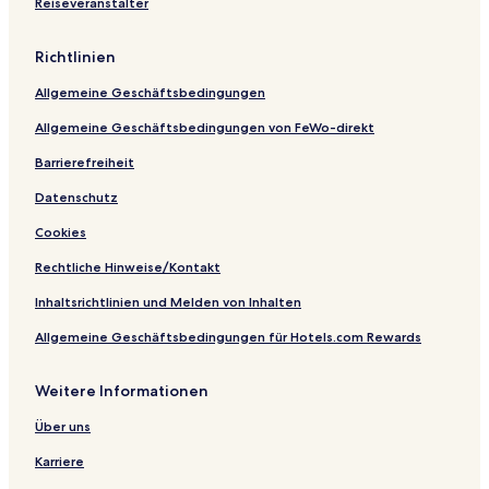
Reiseveranstalter
t
o
e
l
s
m
l
e
a
o
A
Richtlinien
n
n
o
c
Allgemeine Geschäftsbedingungen
h
a
Allgemeine Geschäftsbedingungen von FeWo-direkt
d
e
Barrierefreiheit
l
Datenschutz
C
a
Cookies
r
m
Rechtliche Hinweise/Kontakt
e
n
Inhaltsrichtlinien und Melden von Inhalten
Allgemeine Geschäftsbedingungen für Hotels.com Rewards
Weitere Informationen
Über uns
Karriere