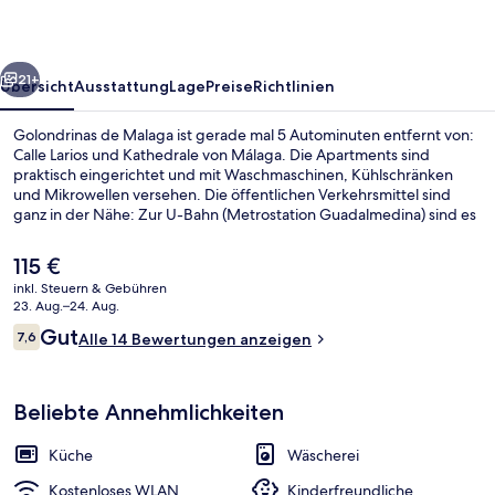
rück
Weiter
21+
Übersicht
Ausstattung
Lage
Preise
Richtlinien
Golondrinas de Malaga ist gerade mal 5 Autominuten entfernt von:
Calle Larios und Kathedrale von Málaga. Die Apartments sind
praktisch eingerichtet und mit Waschmaschinen, Kühlschränken
und Mikrowellen versehen. Die öffentlichen Verkehrsmittel sind
ganz in der Nähe: Zur U-Bahn (Metrostation Guadalmedina) sind es
nur 15 Gehminuten.
Der
115 €
aktuelle
inkl. Steuern & Gebühren
Preis
23. Aug.–24. Aug.
Strand
beträgt
Bewertungen
Gut
7,6
Alle 14 Bewertungen anzeigen
115 €.
7,6 von 10.
Beliebte Annehmlichkeiten
Küche
Wäscherei
Kostenloses WLAN
Kinderfreundliche