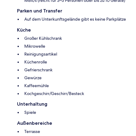
MBit/s (reicht für 3–5 Personen oder bis zu 10 Geräte)
Parken und Transfer
Auf dem Unterkunftsgelände gibt es keine Parkplätze
Küche
Großer Kühlschrank
Mikrowelle
Reinigungsartikel
Küchenrolle
Gefrierschrank
Gewürze
Kaffeemühle
Kochgeschirr/Geschirr/Besteck
Unterhaltung
Spiele
Außenbereiche
Terrasse