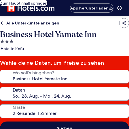
Zum Hauptinhalt springen
App herunterladen
Alle Unterkünfte anzeigen
Business Hotel Yamate Inn
3.0-
Sterne-
Hotel in Kofu
Unterkunft
Wähle deine Daten, um Preise zu sehen
Wo soll’s hingehen?
Daten
Gäste
Suchen