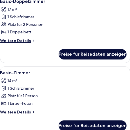
4
Basic-Doppelzimmer
Fotos
17 m²
für
1 Schlafzimmer
Basic-
Doppelzimmer
Platz für 2 Personen
anzeigen
1 Doppelbett
Weitere
Weitere Details
Details
für
Preise für Reisedaten anzeigen
Basic-
Doppelzimmer
Alle
Ein Zimmer mit Fernseher auf einem 
5
Basic-Zimmer
Fotos
14 m²
für
1 Schlafzimmer
Basic-
Zimmer
Platz für 1 Person
anzeigen
1 Einzel-Futon
Weitere
Weitere Details
Details
für
Preise für Reisedaten anzeigen
Basic-