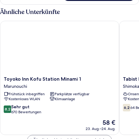
Zimmer
Ähnliche Unterkünfte
Toyoko Inn Kofu Station Minami 1
Tabist H
Toyoko
Tabist
Toyoko Inn Kofu Station Minami 1
Tabist
Inn
Hotel
Marunouchi
Shimoka
Kofu
Yamashi
Frühstück inbegriffen
Parkplätze verfügbar
Onsen
Station
Onsen
Kostenloses WLAN
Klimaanlage
Koste
Minami
Shimoka
1
8.2
6.2
Sehr gut
6,2
64 B
8,2
Marunouchi
von
von
670 Bewertungen
10,
10,
Der
58 €
Sehr
64
Preis
gut,
Bewert
23. Aug.–24. Aug.
beträgt
670
58 €