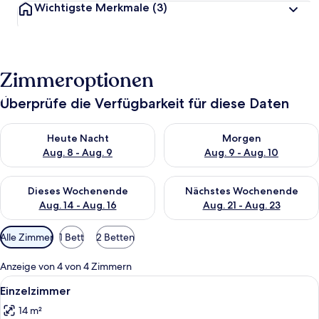
Wichtigste Merkmale
(3)
Zimmeroptionen
Überprüfe die Verfügbarkeit für diese Daten
Überprüfe die Verfügbarkeit für heute Nacht, Aug. 8 - Aug. 9.
Überprüfe die Verfügbarkeit f
Heute Nacht
Morgen
Aug. 8 - Aug. 9
Aug. 9 - Aug. 10
Überprüfe die Verfügbarkeit für dieses Wochenende, Aug. 14 -
Überprüfe die Verfügbarkeit f
Dieses Wochenende
Nächstes Wochenende
Aug. 14 - Aug. 16
Aug. 21 - Aug. 23
Verfügbare
Alle Zimmer
1 Bett
2 Betten
Filter
für
Anzeige von 4 von 4 Zimmern
Zimmer
Alle
Ein Hotelzimmer mit einem Bett, eine
5
Einzelzimmer
Fotos
14 m²
für