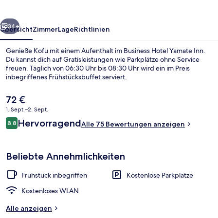
rück
Weiter
34+
Übersicht
Zimmer
Lage
Richtlinien
Genieße Kofu mit einem Aufenthalt im Business Hotel Yamate Inn.
Du kannst dich auf Gratisleistungen wie Parkplätze ohne Service
freuen. Täglich von 06:30 Uhr bis 08:30 Uhr wird ein im Preis
inbegriffenes Frühstücksbuffet serviert.
Der
72 €
aktuelle
1. Sept.–2. Sept.
Preis
Bewertungen
Hervorragend
8,8
beträgt
Alle 75 Bewertungen anzeigen
8,8 von 10.
Café
72 €.
Beliebte Annehmlichkeiten
Frühstück inbegriffen
Kostenlose Parkplätze
Kostenloses WLAN
Alle anzeigen