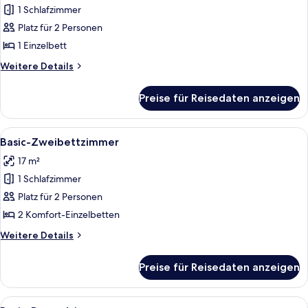
1 Schlafzimmer
Einzelzimmer
anzeigen
Platz für 2 Personen
1 Einzelbett
Weitere
Weitere Details
Details
für
Preise für Reisedaten anzeigen
Einzelzimmer
Alle
Ein Hotelzimmer mit zwei Einzelbetten
4
Basic-Zweibettzimmer
Fotos
17 m²
für
1 Schlafzimmer
Basic-
Zweibettzimmer
Platz für 2 Personen
anzeigen
2 Komfort-Einzelbetten
Weitere
Weitere Details
Details
für
Preise für Reisedaten anzeigen
Basic-
Zweibettzimmer
Alle
Ein Einzelbett mit Holzseitenverkleid