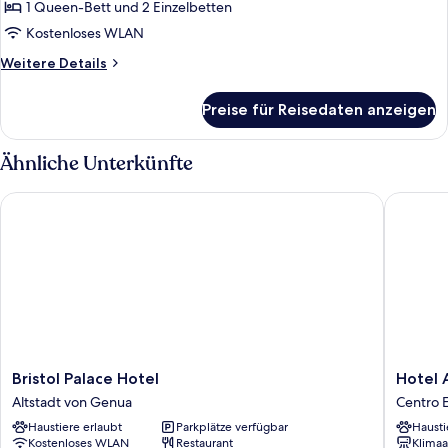
1 Queen-Bett und 2 Einzelbetten
Kostenloses WLAN
Weitere
Weitere Details
Details
für
Preise für Reisedaten anzeigen
Familienzimmer,
Balkon
Ähnliche Unterkünfte
Bristol Palace Hotel
Hotel As
Bristol
Hotel
Bristol Palace Hotel
Hotel 
Palace
Astoria
Altstadt von Genua
Centro E
Hotel
Centro
Haustiere erlaubt
Parkplätze verfügbar
Hausti
Altstadt
Est
Kostenloses WLAN
Restaurant
Klimaa