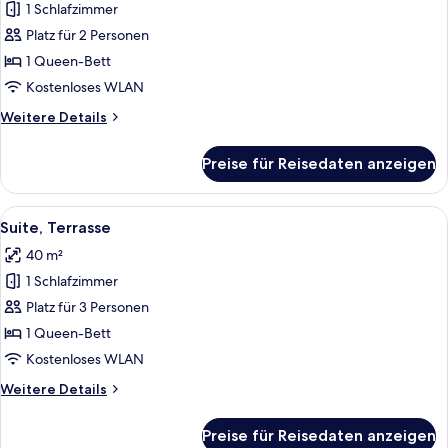
1 Schlafzimmer
Junior-
Suite
Platz für 2 Personen
anzeigen
1 Queen-Bett
Kostenloses WLAN
Weitere
Weitere Details
Details
für
Preise für Reisedaten anzeigen
Junior-
Suite
Alle
Ein Hotelzimmer mit einem Bett, einem
5
Suite, Terrasse
Fotos
40 m²
für
1 Schlafzimmer
Suite,
Terrasse
Platz für 3 Personen
anzeigen
1 Queen-Bett
Kostenloses WLAN
Weitere
Weitere Details
Details
für
Preise für Reisedaten anzeigen
Suite,