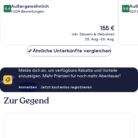
von
Genua
9.4
9.8
Außergewöhnlich
Auß
9,4
9,8
von
von
1.009 Bewertungen
620 
10,
10,
Außergewöhnlich,
Außerge
Der
155 €
1.009
620
Preis
Bewertungen
Bewert
inkl. Steuern & Gebühren
beträgt
25. Aug.–26. Aug.
155 €
Ähnliche Unterkünfte vergleichen
Melde dich an, um verfügbare Rabatte und Vorteile
anzuzeigen. Mehr Prämien für noch mehr Abenteuer!
Anmelden
Jetzt kostenlos registrieren
Zur Gegend