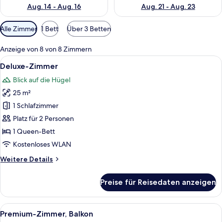
Aug. 14 - Aug. 16
Aug. 21 - Aug. 23
Verfügbare
Alle Zimmer
1 Bett
Über 3 Betten
Filter
für
Anzeige von 8 von 8 Zimmern
Zimmer
Alle
Ein ordentlich bezogenes Bett mit wei
6
Deluxe-Zimmer
Fotos
Blick auf die Hügel
für
25 m²
Deluxe-
Zimmer
1 Schlafzimmer
anzeigen
Platz für 2 Personen
1 Queen-Bett
Kostenloses WLAN
Weitere
Weitere Details
Details
für
Preise für Reisedaten anzeigen
Deluxe-
Zimmer
Alle
Ein modernes Schlafzimmer mit einem 
8
Premium-Zimmer, Balkon
Fotos