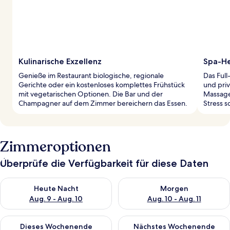
Kulinarische Exzellenz
Spa-He
Genieße im Restaurant biologische, regionale
Das Ful
Gerichte oder ein kostenloses komplettes Frühstück
und priv
mit vegetarischen Optionen. Die Bar und der
Massage
Champagner auf dem Zimmer bereichern das Essen.
Stress 
Zimmeroptionen
Überprüfe die Verfügbarkeit für diese Daten
Überprüfe die Verfügbarkeit für heute Nacht, Aug. 9 - Aug. 10
Überprüfe die Verfügbarkeit fü
Heute Nacht
Morgen
Aug. 9 - Aug. 10
Aug. 10 - Aug. 11
Überprüfe die Verfügbarkeit für dieses Wochenende, Aug. 14 -
Überprüfe die Verfügbarkeit f
Dieses Wochenende
Nächstes Wochenende