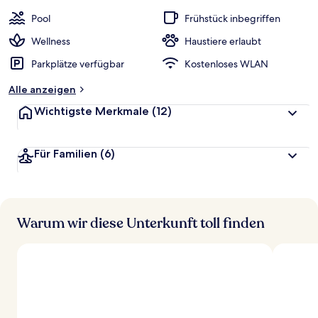
e
w
Pool
Frühstück inbegriffen
e
r
Wellness
Haustiere erlaubt
t
Parkplätze verfügbar
Kostenloses WLAN
e
t
Alle anzeigen
Wichtigste Merkmale
(12)
Für Familien
(6)
Warum wir diese Unterkunft toll finden