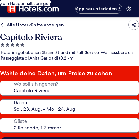
Zum Hauptinhalt springen
App herunterladen
Alle Unterkünfte anzeigen
Capitolo Riviera
5.0-
Sterne-
Hotel im gehobenen Stil am Strand mit Full-Service-Wellnessbereich -
Unterkunft
Passeggiata di Anita Garibaldi (0,2 km)
Wähle deine Daten, um Preise zu sehen
Wo soll’s hingehen?
Daten
Gäste