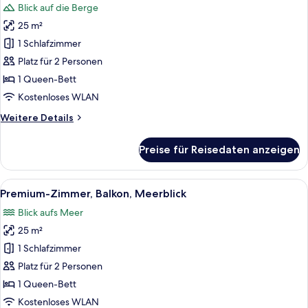
Blick auf die Berge
für
25 m²
Premium-
Zimmer,
1 Schlafzimmer
Balkon
Platz für 2 Personen
anzeigen
1 Queen-Bett
Kostenloses WLAN
Weitere
Weitere Details
Details
für
Preise für Reisedaten anzeigen
Premium-
Zimmer,
Balkon
Alle
Ein modernes Hotelzimmer mit großem F
8
Premium-Zimmer, Balkon, Meerblick
Fotos
Blick aufs Meer
für
25 m²
Premium-
Zimmer,
1 Schlafzimmer
Balkon,
Platz für 2 Personen
Meerblick
1 Queen-Bett
anzeigen
Kostenloses WLAN