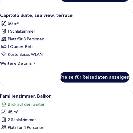
Terrasse
Alle
Ein modernes Wohnzimmer mit einer Co
7
Capitolo Suite, sea view, terrace
Fotos
50 m²
für
1 Schlafzimmer
Capitolo
Suite,
Platz für 3 Personen
sea
1 Queen-Bett
view,
Kostenloses WLAN
terrace
Weitere
Weitere Details
anzeigen
Details
für
Preise für Reisedaten anzeigen
Capitolo
Suite,
sea
Alle
Ein modernes Hotelzimmer mit einem B
5
view,
Familienzimmer, Balkon
Fotos
terrace
Blick auf den Garten
für
45 m²
Familienzimmer,
Balkon
2 Schlafzimmer
anzeigen
Platz für 4 Personen