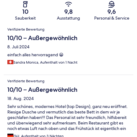
10
9,8
9,6
Sauberkeit
Ausstattung
Personal & Service
Bewertungen
Verifizierte Bewertung
10/10 – Außergewöhnlich
8. Juli 2024
einfach alles hervorragend 😀
Sandra Monica, Aufenthalt von 1 Nacht
Verifizierte Bewertung
10/10 – Außergewöhnlich
18. Aug. 2024
Sehr schönes, modernes Hotel (top Design), ganz neu eröffnet.
Riesige Dusche und vermutlich das beste Bett in dem wir je
geschlafen haben!!! Das Personal ist sehr freundlich, hilfsbereit
und überwiegend sehr aufmerksam. Beim Restaurant gibt es
noch etwas Luft nach oben und das Frühstück ist eigentlich ein
Witz. Man muss Hunde und Kinder mögen. Aber wir kommen
Gül, Aufenthalt von 3 Nächten