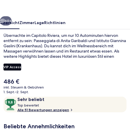
rück
Weiter
60+
Übersicht
Zimmer
Lage
Richtlinien
Übernachte im Capitolo Riviera, um nur 10 Autominuten hiervon
entfernt zu sein: Passeggiata di Anita Garibaldi und Istituto Giannina
Gaslini (Krankenhaus). Du kannst dich im Wellnessbereich mit
Massagen verwöhnen lassen und im Restaurant etwas essen. Als
weitere Highlights bietet dieses Hotel im luxuriösen Stil einen
Innenpool, einen Außenpool und eine Loungebar.
VIP Access
Der
486 €
Innenpool, Außenpool, Sonnenschirme
aktuelle
inkl. Steuern & Gebühren
Preis
1. Sept.–2. Sept.
beträgt
Bewertungen
9,8
Sehr beliebt
486 €.
T
von
Top bewertet
o
Alle 51 Bewertungen anzeigen
10,
p
Sehr
beliebt
Beliebte Annehmlichkeiten
b