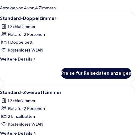
für
Anzeige von 4 von 4 Zimmern
Zimmer
Alle
Ein Hotelzimmer mit einem Bett, zwei 
5
Standard-Doppelzimmer
Fotos
1 Schlafzimmer
für
Platz für 2 Personen
Standard-
Doppelzimmer
1 Doppelbett
anzeigen
Kostenloses WLAN
Weitere
Weitere Details
Details
für
Preise für Reisedaten anzeigen
Standard-
Doppelzimmer
Alle
Ein Hotelzimmer mit zwei Betten, eine
5
Standard-Zweibettzimmer
Fotos
1 Schlafzimmer
für
Platz für 2 Personen
Standard-
Zweibettzimmer
2 Einzelbetten
anzeigen
Kostenloses WLAN
Weitere
Weitere Details