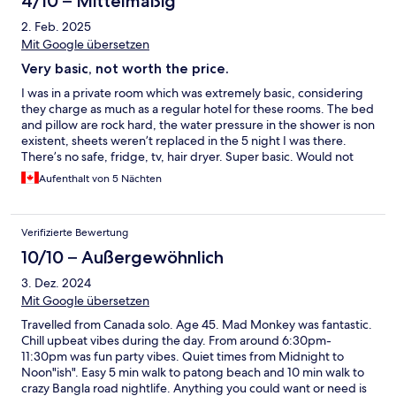
4/10 – Mittelmäßig
2. Feb. 2025
Mit Google übersetzen
Very basic, not worth the price.
I was in a private room which was extremely basic, considering
they charge as much as a regular hotel for these rooms. The bed
and pillow are rock hard, the water pressure in the shower is non
existent, sheets weren’t replaced in the 5 night I was there.
There’s no safe, fridge, tv, hair dryer. Super basic. Would not
recommend and would not return.
Aufenthalt von 5 Nächten
Verifizierte Bewertung
10/10 – Außergewöhnlich
3. Dez. 2024
Mit Google übersetzen
Travelled from Canada solo. Age 45. Mad Monkey was fantastic.
Chill upbeat vibes during the day. From around 6:30pm-
11:30pm was fun party vibes. Quiet times from Midnight to
Noon"ish". Easy 5 min walk to patong beach and 10 min walk to
crazy Bangla road nightlife. Anything you could want or need is