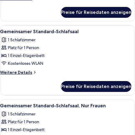
Details
für
Preise für Reisedaten anzeigen
Standard-
Zweibettzimmer
Alle
Ein Schlafraum mit Etagenbetten, eine 
5
Gemeinsamer Standard-Schlafsaal
Fotos
1 Schlafzimmer
für
Platz für 1 Person
Gemeinsamer
Standard-
1 Einzel-Etagenbett
Schlafsaal
Kostenloses WLAN
anzeigen
Weitere
Weitere Details
Details
für
Preise für Reisedaten anzeigen
Gemeinsamer
Standard-
Schlafsaal
Alle
Ein Korridor mit Etagenbetten und ei
5
Gemeinsamer Standard-Schlafsaal, Nur Frauen
Fotos
1 Schlafzimmer
für
Platz für 1 Person
Gemeinsamer
Standard-
1 Einzel-Etagenbett