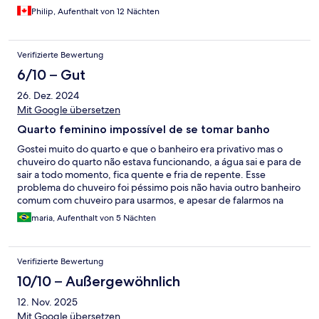
everywhere around you at all times. Very social atmosphere with
Philip, Aufenthalt von 12 Nächten
awesome staff. Justin and Win took great care of me. Coming
back next year with friends and will only stay here again. I'm
gonna email you Justin for my old room before I come back
Verifizierte Bewertung
Haha. Cheers!
6/10 – Gut
26. Dez. 2024
Mit Google übersetzen
Quarto feminino impossível de se tomar banho
Gostei muito do quarto e que o banheiro era privativo mas o
chuveiro do quarto não estava funcionando, a água sai e para de
sair a todo momento, fica quente e fria de repente. Esse
problema do chuveiro foi péssimo pois não havia outro banheiro
comum com chuveiro para usarmos, e apesar de falarmos na
recepção, não arrumaram.
maria, Aufenthalt von 5 Nächten
Verifizierte Bewertung
10/10 – Außergewöhnlich
12. Nov. 2025
Mit Google übersetzen