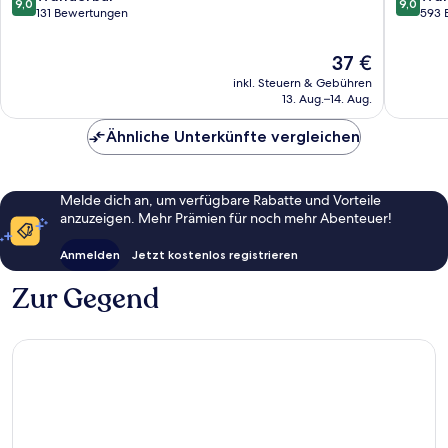
9,0
9,0
von
von
131 Bewertungen
593 
10,
10,
Wunderbar,
Wunder
Der
37 €
131
593
Preis
inkl. Steuern & Gebühren
Bewertungen
Bewert
beträgt
13. Aug.–14. Aug.
37 €
Ähnliche Unterkünfte vergleichen
Melde dich an, um verfügbare Rabatte und Vorteile
anzuzeigen. Mehr Prämien für noch mehr Abenteuer!
Anmelden
Jetzt kostenlos registrieren
Zur Gegend