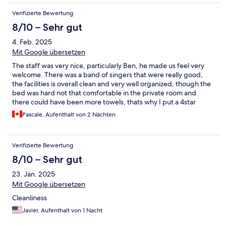
Verifizierte Bewertung
8/10 – Sehr gut
4. Feb. 2025
Mit Google übersetzen
The staff was very nice, particularly Ben, he made us feel very
welcome. There was a band of singers that were really good,
the facilities is overall clean and very well organized, though the
bed was hard not that comfortable in the private room and
there could have been more towels, thats why I put a 4star
overall, but really good for a hostel
Pascale, Aufenthalt von 2 Nächten
Verifizierte Bewertung
8/10 – Sehr gut
23. Jän. 2025
Mit Google übersetzen
Cleanliness
Javier, Aufenthalt von 1 Nacht