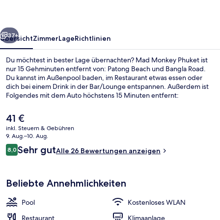
rück
Weiter
37+
Übersicht
Zimmer
Lage
Richtlinien
Du möchtest in bester Lage übernachten? Mad Monkey Phuket ist
nur 15 Gehminuten entfernt von: Patong Beach und Bangla Road.
Du kannst im Außenpool baden, im Restaurant etwas essen oder
dich bei einem Drink in der Bar/Lounge entspannen. Außerdem ist
Folgendes mit dem Auto höchstens 15 Minuten entfernt:
Einkaufszentrum Jungceylon und Strand von Surin.
Der
41 €
aktuelle
inkl. Steuern & Gebühren
Preis
9. Aug.–10. Aug.
Außenpool
beträgt
Bewertungen
Sehr gut
8,0
Alle 26 Bewertungen anzeigen
41 €.
8,0 von 10.
Beliebte Annehmlichkeiten
Pool
Kostenloses WLAN
Restaurant
Klimaanlage