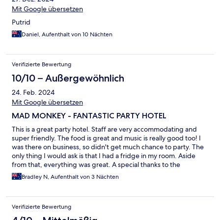
Mit Google übersetzen
Putrid
Daniel, Aufenthalt von 10 Nächten
Verifizierte Bewertung
10/10 – Außergewöhnlich
24. Feb. 2024
Mit Google übersetzen
MAD MONKEY - FANTASTIC PARTY HOTEL
This is a great party hotel. Staff are very accommodating and
super friendly. The food is great and music is really good too! I
was there on business, so didn't get much chance to party. The
only thing I would ask is that I had a fridge in my room. Aside
from that, everything was great. A special thanks to the
reception staff, Pin, Fon, Nan for always helping me with
Bradley N, Aufenthalt von 3 Nächten
printing document's and Rianny for giving me a late checkout.
Kind Regards Bradley
Verifizierte Bewertung