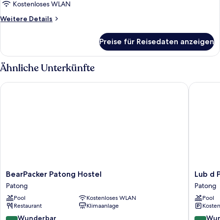
Schlafsaal,
Kostenloses WLAN
Nur
Weitere
Weitere Details
Frauen
Details
anzeigen
für
Preise für Reisedaten anzeigen
Gemeinsamer
Standard-
Schlafsaal,
Ähnliche Unterkünfte
Nur
Frauen
BearPacker Patong Hostel
Lub d Ph
BearPacker
Lub
BearPacker Patong Hostel
Lub d 
Patong
d
Patong
Patong
Hostel
Phuket
Pool
Kostenloses WLAN
Pool
Patong
Patong
Restaurant
Klimaanlage
Kosten
Patong
9.0
9.0
Wunderbar
Wun