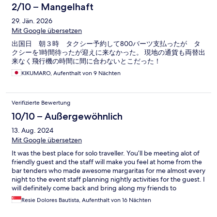
2/10 – Mangelhaft
29. Jän. 2026
Mit Google übersetzen
出国日 朝３時 タクシー予約して800バーツ支払ったが タ
クシーを1時間待ったが迎えに来なかった。 現地の通貨も両替出
来なく飛行機の時間に間に合わないとこだった！
KIKUMARO, Aufenthalt von 9 Nächten
Verifizierte Bewertung
10/10 – Außergewöhnlich
13. Aug. 2024
Mit Google übersetzen
It was the best place for solo traveller. You’ll be meeting alot of
friendly guest and the staff will make you feel at home from the
bar tenders who made awesome margaritas for me almost every
night to the event staff planning nightly activities for the guest. I
will definitely come back and bring along my friends to
experience Phuket with Mad Monkey.
Resie Dolores Bautista, Aufenthalt von 16 Nächten