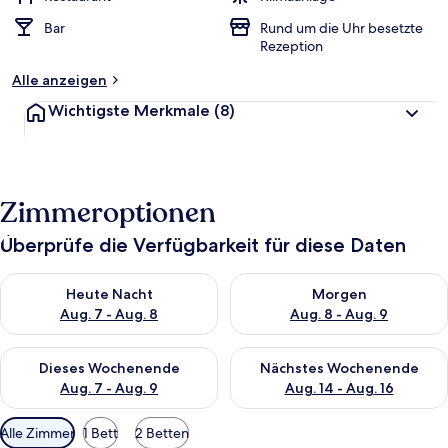
Bar
Rund um die Uhr besetzte
Rezeption
Alle anzeigen
Wichtigste Merkmale
(8)
Zimmeroptionen
Überprüfe die Verfügbarkeit für diese Daten
Überprüfe die Verfügbarkeit für heute Nacht, Aug. 7 - Aug. 8.
Überprüfe die Verfügbarkeit f
Heute Nacht
Morgen
Aug. 7 - Aug. 8
Aug. 8 - Aug. 9
Überprüfe die Verfügbarkeit für dieses Wochenende, Aug. 7 - 
Überprüfe die Verfügbarkeit f
Dieses Wochenende
Nächstes Wochenende
Aug. 7 - Aug. 9
Aug. 14 - Aug. 16
Verfügbare
Alle Zimmer
1 Bett
2 Betten
Filter