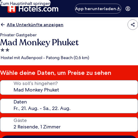
Zum Hauptinhalt springen
App herunterladen
Alle Unterkünfte anzeigen
Privater Gastgeber
Mad Monkey Phuket
2.0-
Sterne-
Hostel mit Außenpool - Patong Beach (0,6 km)
Unterkunft
Wähle deine Daten, um Preise zu sehen
Wo soll’s hingehen?
Daten
Gäste