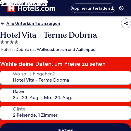
Zum Hauptinhalt springen
App herunterladen
Alle Unterkünfte anzeigen
Hotel Vita - Terme Dobrna
4.0-
Sterne-
Hotel in Dobrna mit Wellnessbereich und Außenpool
Unterkunft
Wähle deine Daten, um Preise zu sehen
Wo soll’s hingehen?
Daten
Gäste
Suchen