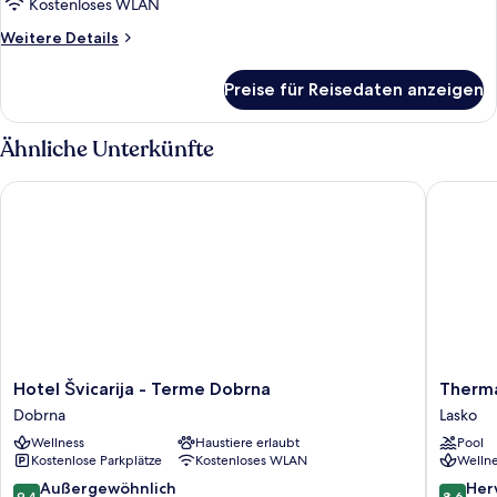
Kostenloses WLAN
Bad,
Weitere
Weitere Details
Parkblick
Details
anzeigen
für
Preise für Reisedaten anzeigen
Suite,
1
Schlafzimmer,
Ähnliche Unterkünfte
eigenes
Bad,
Hotel Švicarija - Terme Dobrna
Thermana
Parkblick
Hotel
Therma
Hotel Švicarija - Terme Dobrna
Therma
Švicarija
Park
Dobrna
Lasko
-
Laško
Wellness
Haustiere erlaubt
Pool
Terme
Lasko
Kostenlose Parkplätze
Kostenloses WLAN
Wellne
Dobrna
Dobrna
9.4
8.6
Außergewöhnlich
Her
9,4
8,6