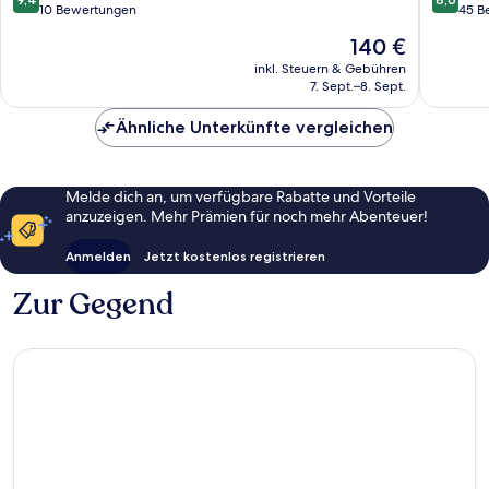
von
von
10 Bewertungen
45 B
10,
10,
Der
140 €
Außergewöhnlich,
Hervorr
Preis
10
45
inkl. Steuern & Gebühren
beträgt
7. Sept.–8. Sept.
Bewertungen
Bewert
140 €
Ähnliche Unterkünfte vergleichen
Melde dich an, um verfügbare Rabatte und Vorteile
anzuzeigen. Mehr Prämien für noch mehr Abenteuer!
Anmelden
Jetzt kostenlos registrieren
Zur Gegend