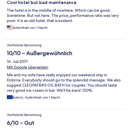
Cool hotel but bad maintenance
The hotel is in the middle of nowhere. Which can be good.
Sometime. But not here. The price_performance ratio was very
poor. It is an old hotel, that is evident.
Aufenthalt von 1 Nacht
Verifizierte Bewertung
10/10 – Außergewöhnlich
16. Juli 2017
Mit Google übersetzen
Me and my wife have really enjoyed our weekend stay in
Dobrna. Everybody should go to the splendid massage. We also
suggest CLEOPATRA'S OIL BATH for couples. You should taste
very good ice-cream in bar. We’ll be back! 100%.
Bubnic, Aufenthalt von 1 Nacht
Verifizierte Bewertung
6/10 – Gut