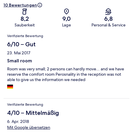
10 Bewertungen
8,2
9,0
6,8
Sauberkeit
Lage
Personal & Service
Bewertungen
Verifizierte Bewertung
6/10 – Gut
23. Mai 2017
Small room
Room was very small; 2 persons can hardly move... and we have
reserve the comfort room Perosnality in the reception was not
able to give us the information we needed
Verifizierte Bewertung
4/10 – Mittelmäßig
6. Apr. 2018
Mit Google übersetzen