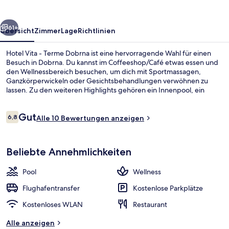
Dobrna
rück
Weiter
61+
Übersicht
Zimmer
Lage
Richtlinien
Hotel Vita - Terme Dobrna ist eine hervorragende Wahl für einen
Besuch in Dobrna. Du kannst im Coffeeshop/Café etwas essen und
den Wellnessbereich besuchen, um dich mit Sportmassagen,
Ganzkörperwickeln oder Gesichtsbehandlungen verwöhnen zu
lassen. Zu den weiteren Highlights gehören ein Innenpool, ein
Außenpool und eine Bar/Lounge.
Bewertungen
Gut
6,8
Alle 10 Bewertungen anzeigen
6,8 von 10.
Innenpool, Außenpool
Beliebte Annehmlichkeiten
Pool
Wellness
Flughafentransfer
Kostenlose Parkplätze
Kostenloses WLAN
Restaurant
Alle anzeigen