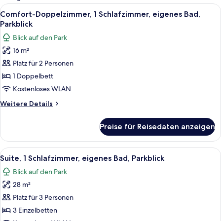
Zimmer
Alle
Comfort-Doppelzimmer, 1 Schlafzimmer,
1
Comfort-Doppelzimmer, 1 Schlafzimmer, eigenes Bad,
Fotos
Parkblick
für
Blick auf den Park
Comfort-
16 m²
Doppelzimmer,
Platz für 2 Personen
1
Schlafzimmer,
1 Doppelbett
eigenes
Kostenloses WLAN
Bad,
Weitere
Weitere Details
Parkblick
Details
anzeigen
für
Preise für Reisedaten anzeigen
Comfort-
Doppelzimmer,
1
Alle
Suite, 1 Schlafzimmer, eigenes Bad, P
1
Schlafzimmer,
Suite, 1 Schlafzimmer, eigenes Bad, Parkblick
Fotos
eigenes
Blick auf den Park
Bad,
für
Parkblick
28 m²
Suite,
1
Platz für 3 Personen
Schlafzimmer,
3 Einzelbetten
eigenes