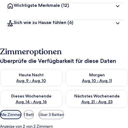
Wichtigste Merkmale
(12)
Sich wie zu Hause fühlen
(6)
Zimmeroptionen
Überprüfe die Verfügbarkeit für diese Daten
Überprüfe die Verfügbarkeit für heute Nacht, Aug. 9 - Aug. 10
Überprüfe die Verfügbarkeit fü
Heute Nacht
Morgen
Aug. 9 - Aug. 10
Aug. 10 - Aug. 11
Überprüfe die Verfügbarkeit für dieses Wochenende, Aug. 14 -
Überprüfe die Verfügbarkeit f
Dieses Wochenende
Nächstes Wochenende
Aug. 14 - Aug. 16
Aug. 21 - Aug. 23
Verfügbare
Alle Zimmer
1 Bett
Über 3 Betten
Filter
für
Anzeige von 2 von 2 Zimmern