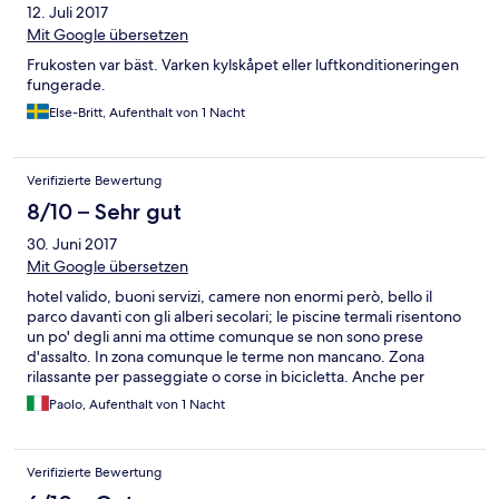
12. Juli 2017
Mit Google übersetzen
Frukosten var bäst. Varken kylskåpet eller luftkonditioneringen
fungerade.
Else-Britt, Aufenthalt von 1 Nacht
Verifizierte Bewertung
8/10 – Sehr gut
30. Juni 2017
Mit Google übersetzen
hotel valido, buoni servizi, camere non enormi però, bello il
parco davanti con gli alberi secolari; le piscine termali risentono
un po' degli anni ma ottime comunque se non sono prese
d'assalto. In zona comunque le terme non mancano. Zona
rilassante per passeggiate o corse in bicicletta. Anche per
dormire sotto un albero se proprio non ce la fate.
Paolo, Aufenthalt von 1 Nacht
Verifizierte Bewertung