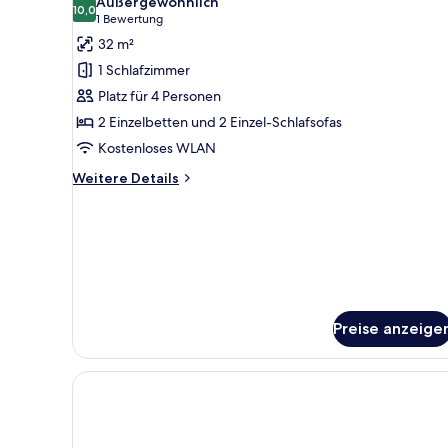
Außergewöhnlich
für
10,0
10,0 von 10
(1
1 Bewertung
Superior-
Bewertung)
32 m²
Doppelzimmer,
1 Schlafzimmer
Poolblick,
Platz für 4 Personen
Erdgeschoss
2 Einzelbetten und 2 Einzel-Schlafsofas
anzeigen
Kostenloses WLAN
Weitere
Weitere Details
Details
für
Superior-
Doppelzimmer,
Poolblick,
Erdgeschoss
Preise anzeige