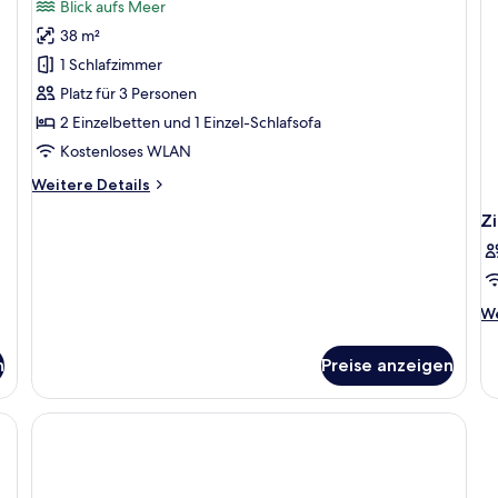
Blick aufs Meer
für
38 m²
Deluxe-
Zimmer,
1 Schlafzimmer
Poolzugang,
Platz für 3 Personen
Meerblick
2 Einzelbetten und 1 Einzel-Schlafsofa
anzeigen
Kostenloses WLAN
Weitere
Weitere Details
Details
Z
für
Deluxe-
Zimmer,
Poolzugang,
Meerblick
We
We
De
fü
n
Preise anzeigen
Z