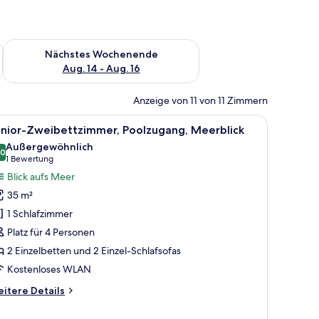
es Wochenende, Aug. 7 - Aug. 9.
Überprüfe die Verfügbarkeit für nächstes Wochenende, Aug. 1
Nächstes Wochenende
Aug. 14 - Aug. 16
Anzeige von 11 von 11 Zimmern
alkon mit Blick auf den Garten.
 einem Schreibtisch, einem Sessel, einem kleinen Tisch und Blick auf die St
le
Ein Poolbereich mit Liegestühlen, Sonnensc
5
unior-Zweibettzimmer, Poolzugang, Meerblick
otos
Außergewöhnlich
ür
,0
10,0 von 10
(1
1 Bewertung
unior-
Bewertung)
Blick aufs Meer
weibettzimmer,
35 m²
oolzugang,
1 Schlafzimmer
eerblick
Platz für 4 Personen
nzeigen
2 Einzelbetten und 2 Einzel-Schlafsofas
Kostenloses WLAN
itere
itere Details
tails
r