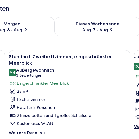
aten
 - Aug. 8.
 Verfügbarkeit für morgen, Aug. 8 - Aug. 9.
Überprüfe die Verfügbarkeit für dies
Morgen
Dieses Wochenende
ug. 8 - Aug. 9
Aug. 7 - Aug. 9
en Bett, einer Couch, einem kleinen Tisch und einem Sessel. Es gibt einen B
Alle
Ein Hotelzimmer mit einem großen Bett,
Al
5
Standard-Zweibettzimmer, eingeschränkter
J
Fotos
F
Meerblick
für
f
10
Außergewöhnlich
9,4
Standard-
J
9,4 von 10
(3
3 Bewertungen
Zweibettzimmer,
Z
Bewertungen)
Eingeschränkter Meerblick
eingeschränkter
P
28 m²
Meerblick
M
1 Schlafzimmer
anzeigen
a
Platz für 3 Personen
2 Einzelbetten und 1 großes Schlafsofa
Kostenloses WLAN
We
We
De
Weitere
Weitere Details
fü
Details