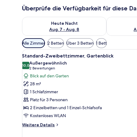
Überprüfe die Verfügbarkeit für diese D
Überprüfe die Verfügbarkeit für heute Nacht, Aug. 7
Überprüfe die
Heute Nacht
Aug. 7 - Aug. 8
A
Verfügbare
Alle Zimmer
2 Betten
Über 3 Betten
1 Bett
Filter
Alle
Ein Hotelzimmer mit einem groß
für
3
Standard-Zweibettzimmer, Gartenblick
Fotos
Zimmer
Außergewöhnlich
für
10,0
10,0 von 10
(2
2 Bewertungen
Standard-
Bewertungen)
Blick auf den Garten
Zweibettzimmer,
28 m²
Gartenblick
1 Schlafzimmer
anzeigen
Platz für 3 Personen
2 Einzelbetten und 1 Einzel-Schlafsofa
Kostenloses WLAN
Weitere
Weitere Details
Details
für