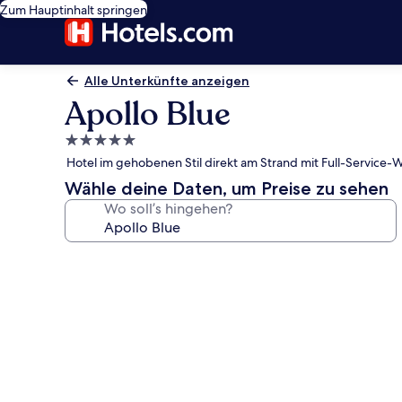
Zum Hauptinhalt springen
Alle Unterkünfte anzeigen
Apollo Blue
5.0-
Sterne-
Hotel im gehobenen Stil direkt am Strand mit Full-Service-We
Unterkunft
Wähle deine Daten, um Preise zu sehen
Wo soll’s hingehen?
Fotogalerie
von
Apollo
Blue