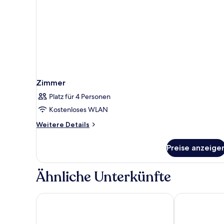
Zimmer
Platz für 4 Personen
Kostenloses WLAN
Weitere
Weitere Details
Details
für
Preise anzeige
Zimmer
Ähnliche Unterkünfte
Apollo Beach
Venezia Resort