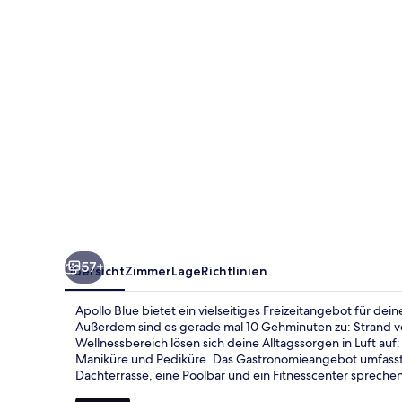
57+
Übersicht
Zimmer
Lage
Richtlinien
Apollo Blue bietet ein vielseitiges Freizeitangebot für de
Außerdem sind es gerade mal 10 Gehminuten zu: Strand vo
Wellnessbereich lösen sich deine Alltagssorgen in Luft 
Maniküre und Pediküre. Das Gastronomieangebot umfasst 
Dachterrasse, eine Poolbar und ein Fitnesscenter sprechen f