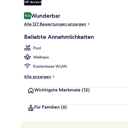
VIP Access
Bewertungen
Wunderbar
9,0
9,0 von 10.
Außenbereic
Alle 127 Bewertungen anzeigen
Beliebte Annehmlichkeiten
Pool
Wellness
Kostenloses WLAN
Alle anzeigen
Wichtigste Merkmale
(12)
Für Familien
(6)