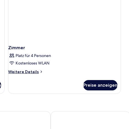
Zimmer
Platz für 4 Personen
Kostenloses WLAN
Weitere
Weitere Details
Details
für
n
Preise anzeigen
Zimmer
 Hotel & Spa - All inclusive
Rodos Palace Hotel