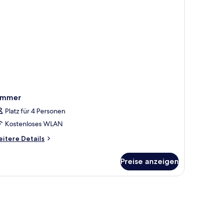
immer
Platz für 4 Personen
Kostenloses WLAN
itere
itere Details
tails
r
Preise anzeigen
immer