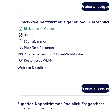
Standard-
Preise anzeige
Zweibettzimmer,
Gartenblick
Alle
Ein Hotelzimmer mit einem groß
4
Junior-Zweibettzimmer, eigener Pool, Gartenblic
Fotos
Blick auf den Garten
für
35 m²
Junior-
Zweibettzimmer,
1 Schlafzimmer
eigener
Platz für 4 Personen
Pool,
2 Einzelbetten und 2 Einzel-Schlafsofas
Gartenblick
Kostenloses WLAN
anzeigen
Weitere
Weitere Details
Details
für
Junior-
Zweibettzimmer,
Preise anzeige
eigener
Pool,
Gartenblick
Alle
Ein Hotelzimmer mit Bett, Schre
3
Superior-Doppelzimmer, Poolblick, Erdgeschoss
Fotos