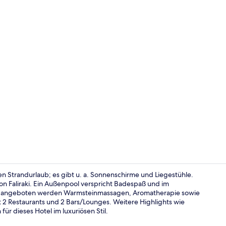
Am Strand, L
inen Strandurlaub; es gibt u. a. Sonnenschirme und Liegestühle.
n Faliraki. Ein Außenpool verspricht Badespaß und im
auf: angeboten werden Warmsteinmassagen, Aromatherapie sowie
Sitzecke in 
2 Restaurants und 2 Bars/Lounges. Weitere Highlights wie
ür dieses Hotel im luxuriösen Stil.