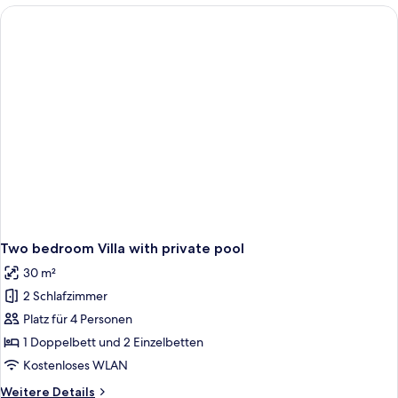
Two bedroom Villa with private pool
30 m²
2 Schlafzimmer
Platz für 4 Personen
1 Doppelbett und 2 Einzelbetten
Kostenloses WLAN
Weitere
Weitere Details