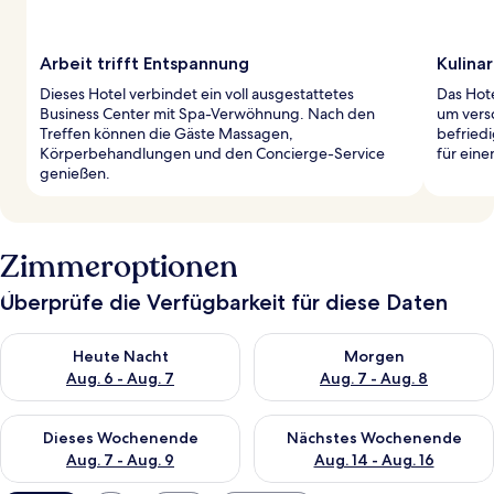
Arbeit trifft Entspannung
Kulina
Dieses Hotel verbindet ein voll ausgestattetes
Das Hote
Business Center mit Spa-Verwöhnung. Nach den
um vers
Treffen können die Gäste Massagen,
befriedi
Körperbehandlungen und den Concierge-Service
für eine
genießen.
Zimmeroptionen
Überprüfe die Verfügbarkeit für diese Daten
Überprüfe die Verfügbarkeit für heute Nacht, Aug. 6 - Aug. 7.
Überprüfe die Verfügbarkeit f
Heute Nacht
Morgen
Aug. 6 - Aug. 7
Aug. 7 - Aug. 8
Überprüfe die Verfügbarkeit für dieses Wochenende, Aug. 7 - 
Überprüfe die Verfügbarkeit f
Dieses Wochenende
Nächstes Wochenende
Aug. 7 - Aug. 9
Aug. 14 - Aug. 16