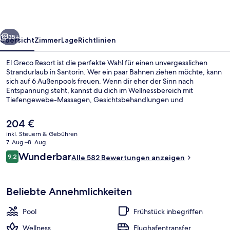
rück
Weiter
35+
Übersicht
Zimmer
Lage
Richtlinien
El Greco Resort ist die perfekte Wahl für einen unvergesslichen
Strandurlaub in Santorin. Wer ein paar Bahnen ziehen möchte, kann
sich auf 6 Außenpools freuen. Wenn dir eher der Sinn nach
Entspannung steht, kannst du dich im Wellnessbereich mit
Tiefengewebe-Massagen, Gesichtsbehandlungen und
Aromatherapie verwöhnen lassen. LA PERGOLA, eins von 2
Restaurants, ist zum Frühstück, Mittagessen und Abendessen
Der
204 €
geöffnet. Weitere Highlights sind 2 Poolbars, eine Bar/Lounge und
aktuelle
inkl. Steuern & Gebühren
Fitnessmöglichkeiten. Anderen Reisenden gefallen das hilfsbereite
Preis
7. Aug.–8. Aug.
Personal und die Lage sehr gut.
6 Außenpools, Sonnenschirme, Lieges
beträgt
Bewertungen
Wunderbar
9,2
Alle 582 Bewertungen anzeigen
204 €.
9,2 von 10.
Beliebte Annehmlichkeiten
Pool
Frühstück inbegriffen
Wellness
Flughafentransfer