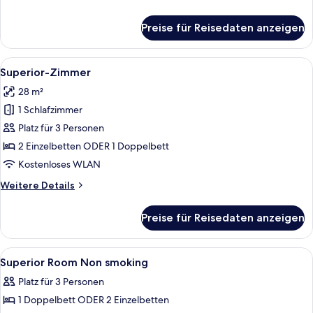
Details
für
Preise für Reisedaten anzeigen
Two
bedroom
Villa
Alle
Ein modernes Schlafzimmer mit einem 
3
with
Superior-Zimmer
Fotos
private
28 m²
pool
für
1 Schlafzimmer
Superior-
Zimmer
Platz für 3 Personen
anzeigen
2 Einzelbetten ODER 1 Doppelbett
Kostenloses WLAN
Weitere
Weitere Details
Details
für
Preise für Reisedaten anzeigen
Superior-
Zimmer
Alle
Badezimmer | Kostenlose Toilettenart
1
Superior Room Non smoking
Fotos
Platz für 3 Personen
für
1 Doppelbett ODER 2 Einzelbetten
Superior