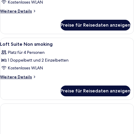
Room
Kostenloses WLAN
Non
Weitere
Weitere Details
smoking
Details
für
anzeigen
Preise für Reisedaten anzeigen
Superior
Room
Non
Alle
Hochwertige Bettwaren, Zimmersafe,
2
smoking
Loft Suite Non smoking
Fotos
Platz für 4 Personen
für
1 Doppelbett und 2 Einzelbetten
Loft
Suite
Kostenloses WLAN
Non
Weitere
Weitere Details
smoking
Details
für
anzeigen
Preise für Reisedaten anzeigen
Loft
Suite
Non
smoking