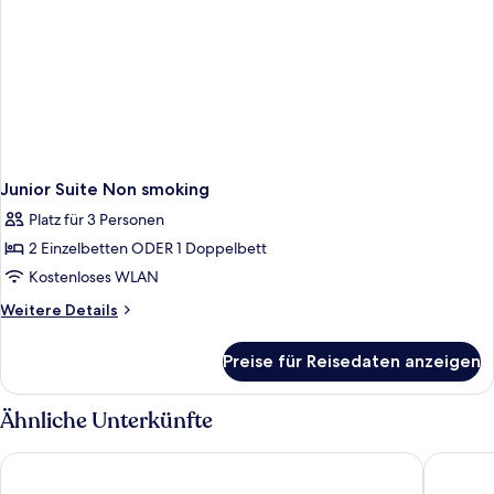
Junior Suite Non smoking
Platz für 3 Personen
2 Einzelbetten ODER 1 Doppelbett
Kostenloses WLAN
Weitere
Weitere Details
Details
für
Preise für Reisedaten anzeigen
Junior
Suite
Non
Ähnliche Unterkünfte
smoking
The Majestic Hotel
Kalisti H