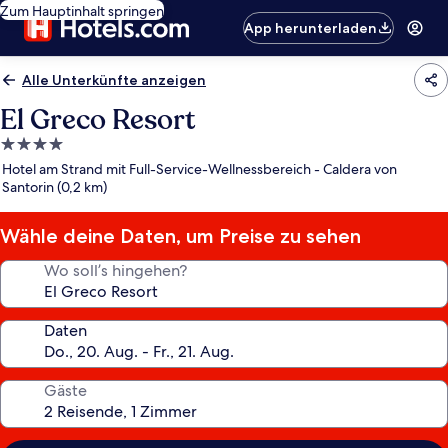
Zum Hauptinhalt springen
App herunterladen
Alle Unterkünfte anzeigen
El Greco Resort
4.0-
Sterne-
Hotel am Strand mit Full-Service-Wellnessbereich - Caldera von
Unterkunft
Santorin (0,2 km)
Wähle deine Daten, um Preise zu sehen
Wo soll’s hingehen?
Daten
Gäste