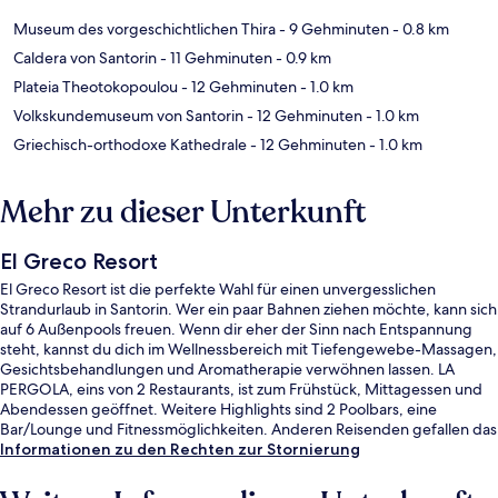
Museum des vorgeschichtlichen Thira
- 9 Gehminuten
- 0.8 km
Caldera von Santorin
- 11 Gehminuten
- 0.9 km
Plateia Theotokopoulou
- 12 Gehminuten
- 1.0 km
Volkskundemuseum von Santorin
- 12 Gehminuten
- 1.0 km
Griechisch-orthodoxe Kathedrale
- 12 Gehminuten
- 1.0 km
Mehr zu dieser Unterkunft
El Greco Resort
El Greco Resort ist die perfekte Wahl für einen unvergesslichen
Strandurlaub in Santorin. Wer ein paar Bahnen ziehen möchte, kann sich
auf 6 Außenpools freuen. Wenn dir eher der Sinn nach Entspannung
steht, kannst du dich im Wellnessbereich mit Tiefengewebe-Massagen,
Gesichtsbehandlungen und Aromatherapie verwöhnen lassen. LA
PERGOLA, eins von 2 Restaurants, ist zum Frühstück, Mittagessen und
Abendessen geöffnet. Weitere Highlights sind 2 Poolbars, eine
Bar/Lounge und Fitnessmöglichkeiten. Anderen Reisenden gefallen das
hilfsbereite Personal und die Lage sehr gut.
Informationen zu den Rechten zur Stornierung