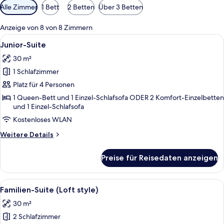
Verfügbare
Alle Zimmer
1 Bett
2 Betten
Über 3 Betten
Filter
für
Anzeige von 8 von 8 Zimmern
Zimmer
Alle
Ein Schlafzimmer mit einem gesteppte
3
Junior-Suite
Fotos
30 m²
für
1 Schlafzimmer
Junior-
Suite
Platz für 4 Personen
anzeigen
1 Queen-Bett und 1 Einzel-Schlafsofa ODER 2 Komfort-Einzelbetten
und 1 Einzel-Schlafsofa
Kostenloses WLAN
Weitere
Weitere Details
Details
für
Preise für Reisedaten anzeigen
Junior-
Suite
Alle
Ein Schlafzimmer mit einem gesteppte
3
Familien-Suite (Loft style)
Fotos
30 m²
für
2 Schlafzimmer
Familien-