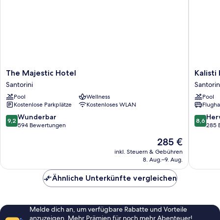
The
Kalisti
The Majestic Hotel
Kalisti
Majestic
Hotel
Santorini
Santorin
Hotel
&
Pool
Wellness
Pool
Santorini
Suites
Kostenlose Parkplätze
Kostenloses WLAN
Flugha
Santorin
9.2
8.6
Wunderbar
Her
9,2
8,6
von
von
594 Bewertungen
285 
10,
10,
Der
285 €
Wunderbar,
Hervorr
Preis
594
285
inkl. Steuern & Gebühren
beträgt
8. Aug.–9. Aug.
Bewertungen
Bewert
285 €
Ähnliche Unterkünfte vergleichen
Melde dich an, um verfügbare Rabatte und Vorteile
anzuzeigen. Mehr Prämien für noch mehr Abenteuer!