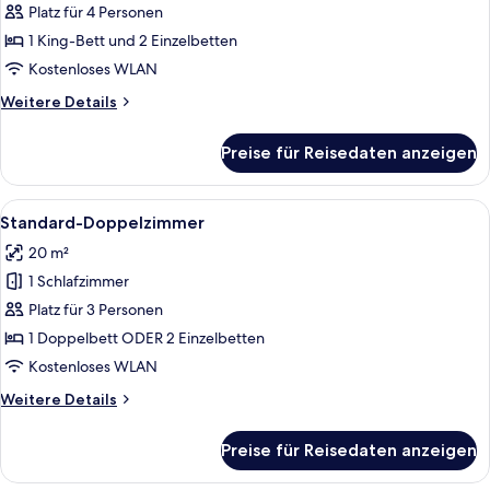
Suite
Platz für 4 Personen
(Loft
1 King-Bett und 2 Einzelbetten
style)
Kostenloses WLAN
anzeigen
Weitere
Weitere Details
Details
für
Preise für Reisedaten anzeigen
Familien-
Suite
(Loft
Alle
Ein Schlafzimmer mit einem gesteppte
3
style)
Standard-Doppelzimmer
Fotos
20 m²
für
1 Schlafzimmer
Standard-
Doppelzimmer
Platz für 3 Personen
anzeigen
1 Doppelbett ODER 2 Einzelbetten
Kostenloses WLAN
Weitere
Weitere Details
Details
für
Preise für Reisedaten anzeigen
Standard-
Doppelzimmer