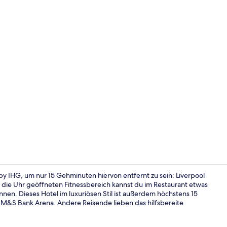
Außenberei
by IHG, um nur 15 Gehminuten hiervon entfernt zu sein: Liverpool
die Uhr geöffneten Fitnessbereich kannst du im Restaurant etwas
nen. Dieses Hotel im luxuriösen Stil ist außerdem höchstens 15
Suite, 1 Kin
M&S Bank Arena. Andere Reisende lieben das hilfsbereite