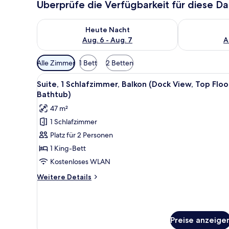
Überprüfe die Verfügbarkeit für diese D
Überprüfe die Verfügbarkeit für heute Nacht, Aug. 6
Überprüfe die
Heute Nacht
Aug. 6 - Aug. 7
A
Verfügbare
Alle Zimmer
1 Bett
2 Betten
Filter
Alle
Ein modernes Schlafzimmer mit
für
11
Suite, 1 Schlafzimmer, Balkon (Dock View, Top Floo
Fotos
Zimmer
Bathtub)
für
47 m²
Suite,
1 Schlafzimmer
1
Platz für 2 Personen
Schlafzimmer,
Balkon
1 King-Bett
(Dock
Kostenloses WLAN
View,
Weitere
Weitere Details
Top
Details
Floor,
für
Suite,
Bathtub)
1
anzeigen
Preise anzeige
Schlafzimmer,