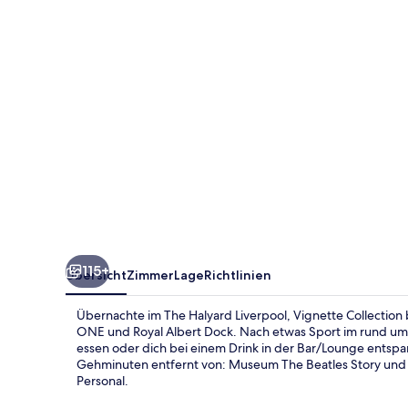
Collection
by
IHG
115+
Übersicht
Zimmer
Lage
Richtlinien
Übernachte im The Halyard Liverpool, Vignette Collection 
ONE und Royal Albert Dock. Nach etwas Sport im rund um 
essen oder dich bei einem Drink in der Bar/Lounge entspan
Gehminuten entfernt von: Museum The Beatles Story und 
Personal.