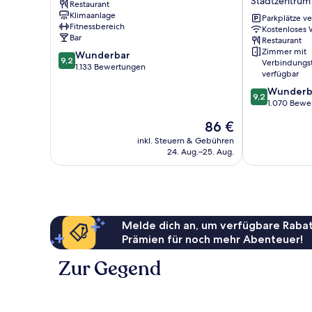
Stadtzentrum 
Restaurant
City
City
Klimaanlage
Baltic
Centre
Parkplätze v
Fitnessbereich
Kostenloses
Triangle
by
Bar
Restaurant
IHG
Zimmer mit
9.2
Wunderbar
Stadtzentrum
9,2
Verbindungs
von
1.133 Bewertungen
von
verfügbar
10,
Liverpool
9.2
Wunderb
Wunderbar,
9,2
von
1.070 Bewe
1.133
10,
Bewertungen
Der
86 €
Wunderbar,
Preis
1.070
inkl. Steuern & Gebühren
beträgt
24. Aug.–25. Aug.
Bewertungen
86 €
Melde dich an, um verfügbare Rabat
Prämien für noch mehr Abenteuer!
Zur Gegend