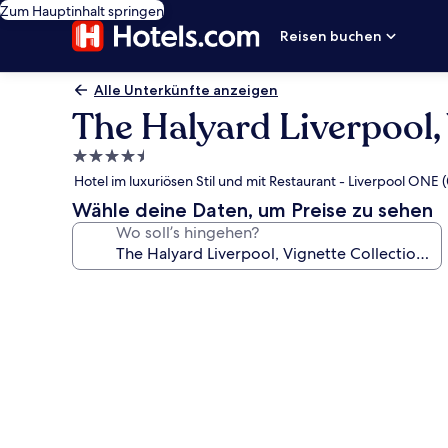
Zum Hauptinhalt springen
Reisen buchen
Alle Unterkünfte anzeigen
The Halyard Liverpool,
4.5-
Sterne-
Hotel im luxuriösen Stil und mit Restaurant - Liverpool ONE 
Unterkunft
Wähle deine Daten, um Preise zu sehen
Wo soll’s hingehen?
Fotogalerie
von
The
Halyard
Liverpool,
Vignette