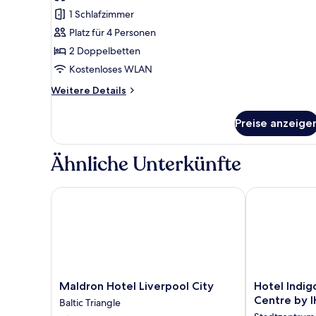
2 Doppelbetten,
1 Schlafzimmer
Balkon,
Platz für 4 Personen
Stadtblick
2 Doppelbetten
(Top
Kostenloses WLAN
Floor)
anzeigen
Weitere
Weitere Details
Details
für
Preise anzeige
Premium-
Zimmer,
2 Doppelbetten,
Ähnliche Unterkünfte
Balkon,
Stadtblick
(Top
Maldron Hotel Liverpool City
Hotel Indigo 
Floor)
Maldron
Hotel
Maldron Hotel Liverpool City
Hotel Indig
Hotel
Indigo
Centre by 
Baltic Triangle
Liverpool
Liverpool