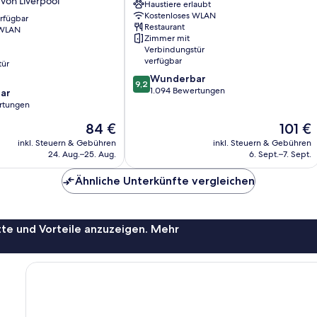
von Liverpool
Haustiere erlaubt
Wissensviertel
Kostenloses WLAN
erfügbar
Restaurant
 WLAN
Zimmer mit
Verbindungstür
verfügbar
tür
9.2
Wunderbar
9,2
von
1.094 Bewertungen
ar
10,
rtungen
Wunderbar,
Der
Der
84 €
101 €
1.094
Preis
Preis
Bewertungen
inkl. Steuern & Gebühren
inkl. Steuern & Gebühren
beträgt
beträgt
24. Aug.–25. Aug.
6. Sept.–7. Sept.
84 €
101 €
Ähnliche Unterkünfte vergleichen
te und Vorteile anzuzeigen. Mehr