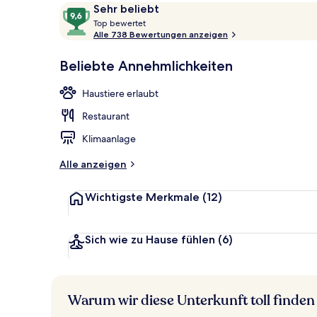
Bewertungen
9,6
Sehr beliebt
T
von
Top bewertet
o
Alle 738 Bewertungen anzeigen
10,
Bar (in der U
p
Sehr
Beliebte Annehmlichkeiten
beliebt
b
e
Haustiere erlaubt
w
e
Restaurant
r
t
Klimaanlage
e
t
Alle anzeigen
Wichtigste Merkmale
(12)
Sich wie zu Hause fühlen
(6)
Warum wir diese Unterkunft toll finden