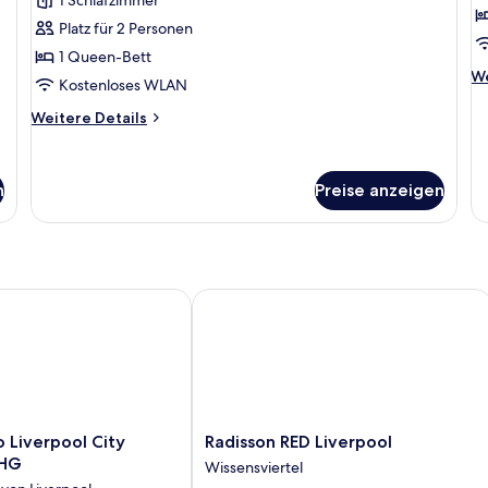
anzeigen
a
Platz für 2 Personen
1 Queen-Bett
We
We
Kostenloses WLAN
De
fü
Weitere
Weitere Details
Pr
Details
Z
für
Deluxe-
n
Preise anzeigen
Zimmer
Liverpool City Centre by IHG
Radisson RED Liverpool
Radisson
o Liverpool City
Radisson RED Liverpool
RED
IHG
Wissensviertel
Liverpool