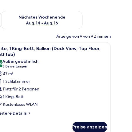
es Wochenende, Aug. 7 - Aug. 9.
Überprüfe die Verfügbarkeit für nächstes Wochenende, Aug. 1
Nächstes Wochenende
Aug. 14 - Aug. 16
Anzeige von 9 von 9 Zimmern
 Spiegel.
hreibtisch, Stuhl und einem großen Fenster mit Blick auf die Stadt.
le
Suite, 1 King-Bett, Balkon (Dock View, Top Fl
11
ite, 1 King-Bett, Balkon (Dock View, Top Floor,
otos
athtub)
ür
Außergewöhnlich
,0
ite,
10,0 von 10
(3
3 Bewertungen
King-
Bewertungen)
47 m²
ett,
1 Schlafzimmer
alkon
Platz für 2 Personen
Dock
1 King-Bett
iew,
Kostenloses WLAN
op
oor,
itere
itere Details
tails
athtub)
r
nzeigen
Preise anzeigen
ite,