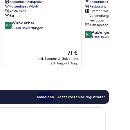
Kostenlose Parkplätze
Kostenloses WLAN
Wissensviertel
Docks
Kostenloses WLAN
Restaurant
Restaurant
Zimmer mit
Bar
Verbindungstür
verfügbar
9.0
Wunderbar
Klimaanlage
9,0
von
2.036 Bewertungen
9.4
Außergewöhnlich
10,
9,4
von
1.055 Bewertungen
Wunderbar,
10,
2.036
Außergewöhnlich,
Bewertungen
Der
71 €
1.055
Preis
Bewertungen
inkl. Steuern & Gebühren
inkl. S
beträgt
20. Aug.–21. Aug.
71 €
Anmelden
Jetzt kostenlos registrieren