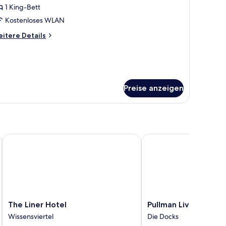
nzeigen
1 King-Bett
Kostenloses WLAN
itere
itere Details
tails
r
emium-
immer
Preise anzeigen
The Liner Hotel
Pullman Liverpool
The
Pullman
The Liner Hotel
Pullman Liverpool
Liner
Liverpool
Wissensviertel
Die Docks
Hotel
Die