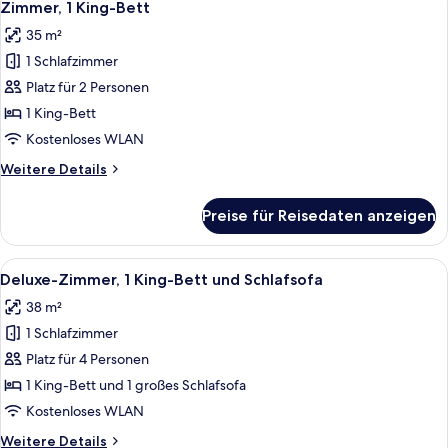
5
Betten,
Zimmer, 1 King-Bett
Fotos
Eckzimmer
35 m²
für
1 Schlafzimmer
Zimmer,
1 King-
Platz für 2 Personen
Bett
1 King-Bett
anzeigen
Kostenloses WLAN
Weitere
Weitere Details
Details
für
Preise für Reisedaten anzeigen
Zimmer,
1 King-
Bett
Alle
Ein Hotelzimmer mit einem großen Bet
7
Deluxe-Zimmer, 1 King-Bett und Schlafsofa
Fotos
38 m²
für
1 Schlafzimmer
Deluxe-
Zimmer,
Platz für 4 Personen
1 King-
1 King-Bett und 1 großes Schlafsofa
Bett
Kostenloses WLAN
und
Weitere
Weitere Details