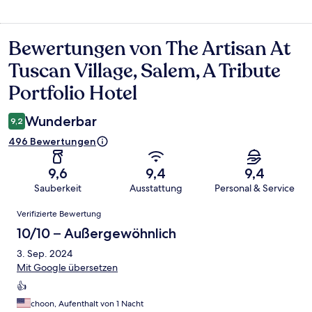
Bewertungen von The Artisan At
Bewertungen
Tuscan Village, Salem, A Tribute
Portfolio Hotel
Wunderbar
9,2
496 Bewertungen
9,6
9,4
9,4
Sauberkeit
Ausstattung
Personal & Service
Bewertungen
Verifizierte Bewertung
10/10 – Außergewöhnlich
3. Sep. 2024
Mit Google übersetzen
👍
choon, Aufenthalt von 1 Nacht