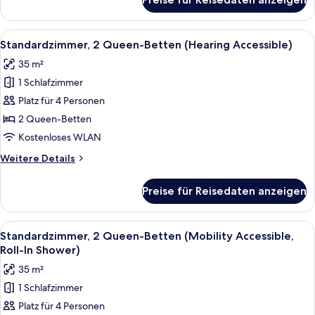
Standardzimmer,
2 Queen-
Betten
Alle
Ein Hotelzimmer mit zwei Betten, ein
7
(Mobility
Standardzimmer, 2 Queen-Betten (Hearing Accessible)
Fotos
Accessible,
35 m²
Tub)
für
1 Schlafzimmer
Standardzimmer,
2 Queen-
Platz für 4 Personen
Betten
2 Queen-Betten
(Hearing
Kostenloses WLAN
Accessible)
Weitere
Weitere Details
anzeigen
Details
für
Preise für Reisedaten anzeigen
Standardzimmer,
2 Queen-
Betten
Alle
Ein Hotelzimmer mit zwei Betten, ein
6
(Hearing
Standardzimmer, 2 Queen-Betten (Mobility Accessible,
Fotos
Accessible)
Roll-In Shower)
für
35 m²
Standardzimmer,
1 Schlafzimmer
2 Queen-
Platz für 4 Personen
Betten