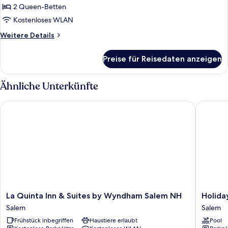
(Mobility
2 Queen-Betten
Accessible,
Kostenloses WLAN
Roll-
Weitere
Weitere Details
In
Details
Shower)
für
Preise für Reisedaten anzeigen
Standardzimmer,
anzeigen
2 Queen-
Betten
Ähnliche Unterkünfte
(Mobility
Accessible,
La Quinta Inn & Suites by Wyndham Salem NH
Holiday I
Roll-
In
Shower)
La
Holiday
La Quinta Inn & Suites by Wyndham Salem NH
Holiday
Quinta
Inn
Salem
Salem
Inn
Salem
Frühstück inbegriffen
Haustiere erlaubt
Pool
&
-