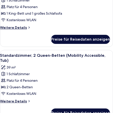
1 Schlafzimmer
Zimmer,
Platz für 4 Personen
1 King-
Bett
1 King-Bett und 1 großes Schlafsofa
und
Kostenloses WLAN
Schlafsofa
Weitere
Weitere Details
(Hearing
Details
Accessible)
für
Preise für Reisedaten anzeigen
Deluxe-
anzeigen
Zimmer,
1 King-
Alle
Ein Hotelzimmer mit zwei Betten, eine
6
Bett
Standardzimmer, 2 Queen-Betten (Mobility Accessible,
Fotos
und
Tub)
Schlafsofa
für
39 m²
(Hearing
Standardzimmer,
Accessible)
1 Schlafzimmer
2 Queen-
Platz für 4 Personen
Betten
(Mobility
2 Queen-Betten
Accessible,
Kostenloses WLAN
Tub)
Weitere
Weitere Details
anzeigen
Details
für
Preise für Reisedaten anzeigen