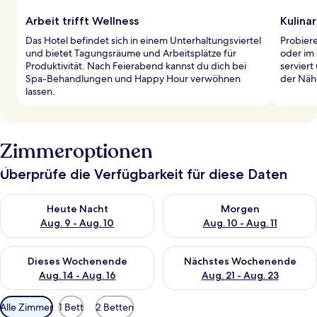
Arbeit trifft Wellness
Kulina
Das Hotel befindet sich in einem Unterhaltungsviertel
Probiere
und bietet Tagungsräume und Arbeitsplätze für
oder im
Produktivität. Nach Feierabend kannst du dich bei
serviert
Spa-Behandlungen und Happy Hour verwöhnen
der Näh
lassen.
Zimmeroptionen
Überprüfe die Verfügbarkeit für diese Daten
Überprüfe die Verfügbarkeit für heute Nacht, Aug. 9 - Aug. 10
Überprüfe die Verfügbarkeit fü
Heute Nacht
Morgen
Aug. 9 - Aug. 10
Aug. 10 - Aug. 11
Überprüfe die Verfügbarkeit für dieses Wochenende, Aug. 14 -
Überprüfe die Verfügbarkeit f
Dieses Wochenende
Nächstes Wochenende
Aug. 14 - Aug. 16
Aug. 21 - Aug. 23
Verfügbare
Alle Zimmer
1 Bett
2 Betten