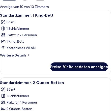
Filter
für
Anzeige von 10 von 10 Zimmern
Zimmer
Alle
Ein Hotelzimmer mit einem großen Bet
7
Standardzimmer, 1 King-Bett
Fotos
35 m²
für
1 Schlafzimmer
Standardzimmer,
1 King-
Platz für 2 Personen
Bett
1 King-Bett
anzeigen
Kostenloses WLAN
Weitere
Weitere Details
Details
für
Preise für Reisedaten anzeigen
Standardzimmer,
1 King-
Bett
Alle
Ein Hotelzimmer mit zwei Betten, ein
8
Standardzimmer, 2 Queen-Betten
Fotos
35 m²
für
1 Schlafzimmer
Standardzimmer,
2 Queen-
Platz für 4 Personen
Betten
2 Queen-Betten