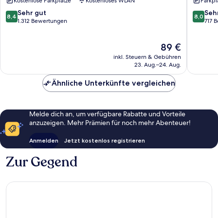
Kostenlose Parkplätze
Kostenloses WLAN
Parkpl
Suites
I-
by
93
8.4
8.0
Sehr gut
Seh
8,4
8,0
Wyndham
at
von
von
1.312 Bewertungen
717 
Salem
Exit
10,
10,
NH
2
Sehr
Sehr
Der
89 €
Salem
by
gut,
gut,
Preis
IHG
1.312
717
inkl. Steuern & Gebühren
beträgt
Salem
Bewertungen
Bewert
23. Aug.–24. Aug.
89 €
Ähnliche Unterkünfte vergleichen
Melde dich an, um verfügbare Rabatte und Vorteile
anzuzeigen. Mehr Prämien für noch mehr Abenteuer!
Anmelden
Jetzt kostenlos registrieren
Zur Gegend