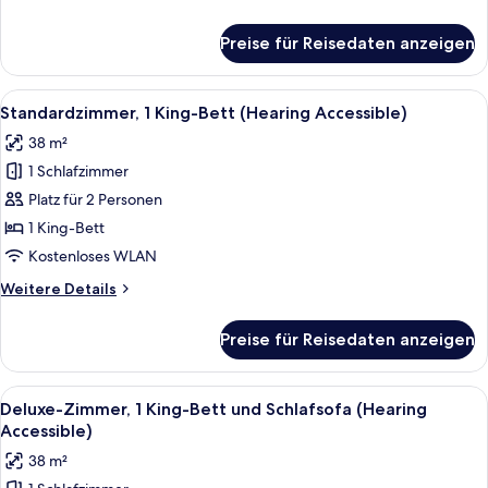
Schlafsofa
Details
anzeigen
für
Preise für Reisedaten anzeigen
Deluxe-
Zimmer,
1 King-
Alle
Ein Hotelzimmer mit einem großen Bet
7
Bett
Standardzimmer, 1 King-Bett (Hearing Accessible)
Fotos
und
38 m²
Schlafsofa
für
1 Schlafzimmer
Standardzimmer,
1 King-
Platz für 2 Personen
Bett
1 King-Bett
(Hearing
Kostenloses WLAN
Accessible)
Weitere
Weitere Details
anzeigen
Details
für
Preise für Reisedaten anzeigen
Standardzimmer,
1 King-
Bett
Alle
Ein Hotelzimmer mit einem großen Bet
7
(Hearing
Deluxe-Zimmer, 1 King-Bett und Schlafsofa (Hearing
Fotos
Accessible)
Accessible)
für
38 m²
Deluxe-