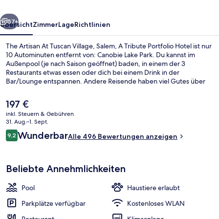
Salem,
rück
Weiter
A
57+
Übersicht
Zimmer
Lage
Richtlinien
Tribute
The Artisan At Tuscan Village, Salem, A Tribute Portfolio Hotel ist nur
Portfolio
10 Autominuten entfernt von: Canobie Lake Park. Du kannst im
Außenpool (je nach Saison geöffnet) baden, in einem der 3
Hotel
Restaurants etwas essen oder dich bei einem Drink in der
Bar/Lounge entspannen. Andere Reisende haben viel Gutes über
die Einkaufsmöglichkeiten zu berichten.
Der
197 €
aktuelle
inkl. Steuern & Gebühren
Preis
31. Aug.–1. Sept.
Restaurant
beträgt
Bewertungen
Wunderbar
9,2
Alle 496 Bewertungen anzeigen
197 €.
9,2 von 10.
Beliebte Annehmlichkeiten
Pool
Haustiere erlaubt
Parkplätze verfügbar
Kostenloses WLAN