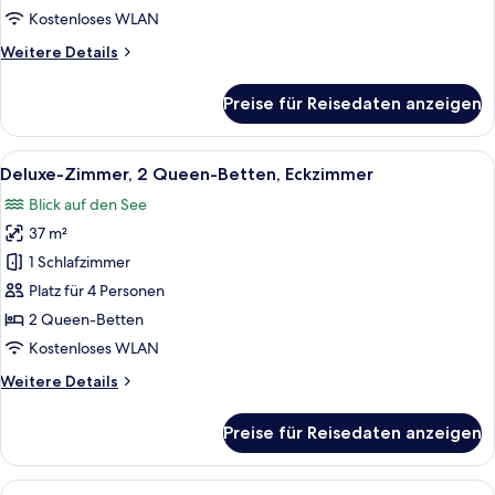
anzeigen
Kostenloses WLAN
Weitere
Weitere Details
Details
für
Preise für Reisedaten anzeigen
Standardzimmer,
2 Queen-
Betten
Alle
Ein Hotelzimmer mit zwei Betten, eine
7
Deluxe-Zimmer, 2 Queen-Betten, Eckzimmer
Fotos
Blick auf den See
für
37 m²
Deluxe-
Zimmer,
1 Schlafzimmer
2 Queen-
Platz für 4 Personen
Betten,
2 Queen-Betten
Eckzimmer
Kostenloses WLAN
anzeigen
Weitere
Weitere Details
Details
für
Preise für Reisedaten anzeigen
Deluxe-
Zimmer,
2 Queen-
Alle
Ein Hotelzimmer mit einem großen Bet