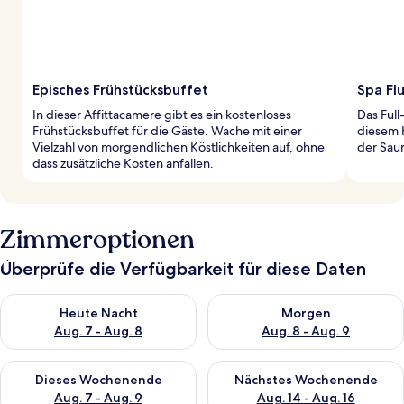
Episches Frühstücksbuffet
Spa Fl
In dieser Affittacamere gibt es ein kostenloses
Das Full
Frühstücksbuffet für die Gäste. Wache mit einer
diesem H
Vielzahl von morgendlichen Köstlichkeiten auf, ohne
der Sau
dass zusätzliche Kosten anfallen.
Zimmeroptionen
Überprüfe die Verfügbarkeit für diese Daten
Überprüfe die Verfügbarkeit für heute Nacht, Aug. 7 - Aug. 8.
Überprüfe die Verfügbarkeit f
Heute Nacht
Morgen
Aug. 7 - Aug. 8
Aug. 8 - Aug. 9
Überprüfe die Verfügbarkeit für dieses Wochenende, Aug. 7 - 
Überprüfe die Verfügbarkeit f
Dieses Wochenende
Nächstes Wochenende
Aug. 7 - Aug. 9
Aug. 14 - Aug. 16