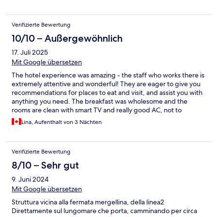
Verifizierte Bewertung
10/10 – Außergewöhnlich
17. Juli 2025
Mit Google übersetzen
The hotel experience was amazing - the staff who works there is
extremely attentive and wonderful! They are eager to give you
recommendations for places to eat and visit, and assist you with
anything you need. The breakfast was wholesome and the
rooms are clean with smart TV and really good AC, not to
mention very comfortable beds. The only inconvenience we
Lina, Aufenthalt von 3 Nächten
experienced was the mini fridge did not work. Overall, we really
enjoyed our stay!
Verifizierte Bewertung
8/10 – Sehr gut
9. Juni 2024
Mit Google übersetzen
Struttura vicina alla fermata mergellina, della linea2
Direttamente sul lungomare che porta, camminando per circa