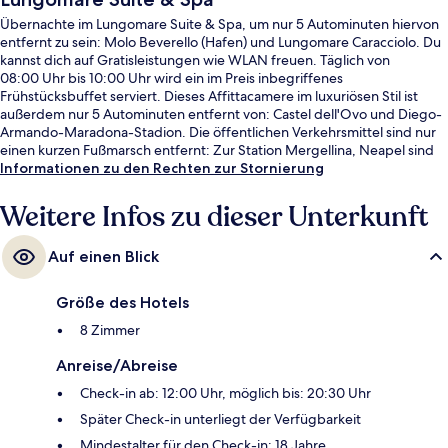
Übernachte im Lungomare Suite & Spa, um nur 5 Autominuten hiervon
entfernt zu sein: Molo Beverello (Hafen) und Lungomare Caracciolo. Du
kannst dich auf Gratisleistungen wie WLAN freuen. Täglich von
08:00 Uhr bis 10:00 Uhr wird ein im Preis inbegriffenes
Frühstücksbuffet serviert. Dieses Affittacamere im luxuriösen Stil ist
außerdem nur 5 Autominuten entfernt von: Castel dell'Ovo und Diego-
Armando-Maradona-Stadion. Die öffentlichen Verkehrsmittel sind nur
einen kurzen Fußmarsch entfernt: Zur Station Mergellina, Neapel sind
es 6 Minuten und zur U-Bahn-Station Arco Mirelli - Repubblica 9
Informationen zu den Rechten zur Stornierung
Minuten.
Weitere Infos zu dieser Unterkunft
Auf einen Blick
Größe des Hotels
8 Zimmer
Anreise/Abreise
Check-in ab: 12:00 Uhr, möglich bis: 20:30 Uhr
Später Check-in unterliegt der Verfügbarkeit
Mindestalter für den Check-in: 18 Jahre