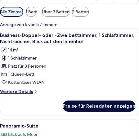
Verfügbare
Alle Zimmer
1 Bett
Über 3 Betten
2 Betten
Filter
für
Anzeige von 5 von 5 Zimmern
Zimmer
Alle
Ein Hotelzimmer mit Bett, Sessel, Schr
8
Business-Doppel- oder -Zweibettzimmer, 1 Schlafzimmer,
Fotos
Nichtraucher, Blick auf den Innenhof
für
14 m²
Business-
1 Schlafzimmer
Doppel-
Platz für 3 Personen
oder
-
1 Queen-Bett
Zweibettzimmer,
Kostenloses WLAN
1
Weitere
Weitere Details
Schlafzimmer,
Details
Nichtraucher,
für
Preise für Reisedaten anzeigen
Business-
Blick
Doppel-
auf
oder
Alle
Ein Yachthafen mit Booten, blauem H
den
12
-
Panoramic-Suite
Fotos
Zweibettzimmer,
Innenhof
Blick aufs Meer
1
für
anzeigen