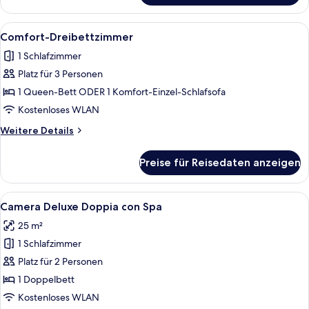
Dreibettzimmer
Alle
Ein ordentlich eingerichtetes Hotelzi
5
Comfort-Dreibettzimmer
Fotos
1 Schlafzimmer
für
Platz für 3 Personen
Comfort-
Dreibettzimmer
1 Queen-Bett ODER 1 Komfort-Einzel-Schlafsofa
anzeigen
Kostenloses WLAN
Weitere
Weitere Details
Details
für
Preise für Reisedaten anzeigen
Comfort-
Dreibettzimmer
Alle
Ein modernes Hotelzimmer mit einem g
7
Camera Deluxe Doppia con Spa
Fotos
25 m²
für
1 Schlafzimmer
Camera
Deluxe
Platz für 2 Personen
Doppia
1 Doppelbett
con
Kostenloses WLAN