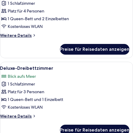
Schlafzimmer,
1 Schlafzimmer
Panoramic-
Nichtraucher,
Suite
Platz für 4 Personen
Blick
anzeigen
auf
1 Queen-Bett und 2 Einzelbetten
den
Kostenloses WLAN
Innenhof
Weitere
Weitere Details
Details
für
Preise für Reisedaten anzeigen
Panoramic-
Suite
Alle
Ein Yachthafen mit Booten, blauem H
8
Deluxe-Dreibettzimmer
Fotos
Blick aufs Meer
für
1 Schlafzimmer
Deluxe-
Dreibettzimmer
Platz für 3 Personen
anzeigen
1 Queen-Bett und 1 Einzelbett
Kostenloses WLAN
Weitere
Weitere Details
Details
für
Preise für Reisedaten anzeigen
Deluxe-