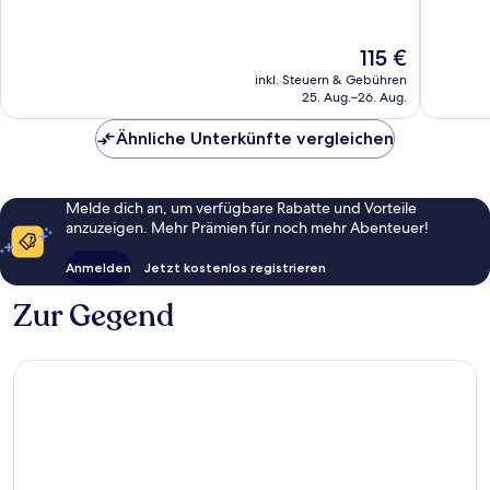
10,
10,
Wunderbar,
Sehr
57
gut,
Der
115 €
Bewertungen
1.001
Preis
inkl. Steuern & Gebühren
Bewert
beträgt
25. Aug.–26. Aug.
115 €
Ähnliche Unterkünfte vergleichen
Melde dich an, um verfügbare Rabatte und Vorteile
anzuzeigen. Mehr Prämien für noch mehr Abenteuer!
Anmelden
Jetzt kostenlos registrieren
Zur Gegend