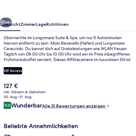
rück
Weiter
38+
Übersicht
Zimmer
Lage
Richtlinien
Übernachte im Lungomare Suite & Spa, um nur 5 Autominuten
hiervon entfernt zu sein: Molo Beverello (Hafen) und Lungomare
Caracciolo. Du kannst dich auf Gratisleistungen wie WLAN freuen.
Täglich von 08:00 Uhr bis 10:00 Uhr wird ein im Preis inbegriffenes
Frühstücksbuffet serviert. Dieses Affittacamere im luxuriösen Stil ist
außerdem nur 5 Autominuten entfernt von: Castel dell'Ovo und
Diego-Armando-Maradona-Stadion. Die öffentlichen
VIP Access
Verkehrsmittel sind nur einen kurzen Fußmarsch entfernt: Zur
Station Mergellina, Neapel sind es 6 Minuten und zur U-Bahn-
Der
127 €
Station Arco Mirelli - Repubblica 9 Minuten.
Italienische Bettbezüge von Frette, 
aktuelle
inkl. Steuern & Gebühren
Preis
30. Aug.–31. Aug.
beträgt
Bewertungen
Wunderbar
9,0
Alle 51 Bewertungen anzeigen
127 €.
9,0 von 10.
Beliebte Annehmlichkeiten